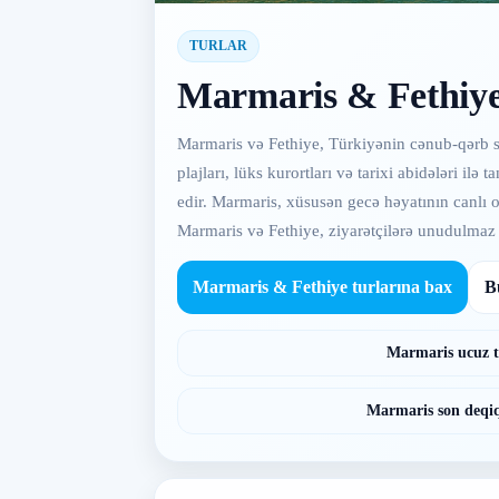
TURLAR
Marmaris & Fethiye 
Marmaris və Fethiye, Türkiyənin cənub-qərb sa
plajları, lüks kurortları və tarixi abidələri i
edir. Marmaris, xüsusən gecə həyatının canlı olma
Marmaris və Fethiye, ziyarətçilərə unudulmaz
Marmaris & Fethiye turlarına bax
B
Marmaris ucuz t
Marmaris son deqiq