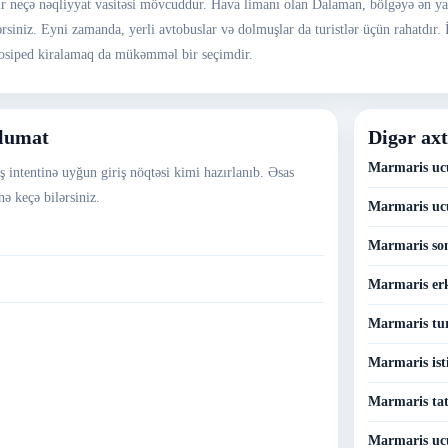
ir neçə nəqliyyat vasitəsi mövcuddur. Hava limanı olan Dalaman, bölgəyə ən y
lərsiniz. Eyni zamanda, yerli avtobuslar və dolmuşlar da turistlər üçün rahatdır
elosiped kiralamaq da mükəmməl bir seçimdir.
əlumat
Digər axt
Marmaris ucu
 intentinə uyğun giriş nöqtəsi kimi hazırlanıb. Əsas
ə keçə bilərsiniz.
Marmaris uc
Marmaris son
Marmaris erk
Marmaris tur
Marmaris isti
Marmaris tati
Marmaris ucu