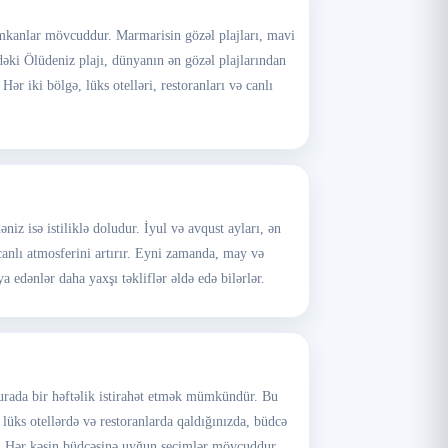
ə imkanlar mövcuddur. Marmarisin gözəl plajları, mavi
yedəki Ölüdeniz plajı, dünyanın ən gözəl plajlarından
r iki bölgə, lüks otelləri, restoranları və canlı
z isə istiliklə doludur. İyul və avqust ayları, ən
n canlı atmosferini artırır. Eyni zamanda, may və
a edənlər daha yaxşı təkliflər əldə edə bilərlər.
urada bir həftəlik istirahət etmək mümkündür. Bu
lüks otellərdə və restoranlarda qaldığınızda, büdcə
ır. Hər kəsin büdcəsinə uyğun seçimlər mövcuddur.