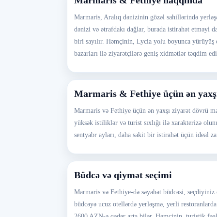
Marmaris & Fethiye haqqında
Marmaris, Aralıq dənizinin gözəl sahillərində yerləş
dənizi və ətrafdakı dağlar, burada istirahət etməyi da
biri sayılır. Həmçinin, Lycia yolu boyunca yürüyüş e
bazarları ilə ziyarətçilərə geniş xidmətlər təqdim edi
Marmaris & Fethiye üçün ən yaxş
Marmaris və Fethiye üçün ən yaxşı ziyarət dövrü may
yüksək istiliklər və turist sıxlığı ilə xarakterizə o
sentyabr ayları, daha sakit bir istirahət üçün ideal 
Büdcə və qiymət seçimi
Marmaris və Fethiye-də səyahət büdcəsi, seçdiyiniz
büdcəyə ucuz otellərdə yerləşmə, yerli restoranlard
2600 AZN-ə qədər arta bilər. Həmçinin, turistik fəa