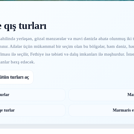
qış turları
hilində yerləşən, gözəl mənzərələr və mavi dənizlə əhatə olunmuş iki t
lə tanınır. Ailələr üçün mükəmməl bir seçim olan bu bölgələr, həm dəniz, 
sı ilə seçilir, Fethiye isə təbiəti və dalış imkanları ilə məşhurdur. İstər 
 anlar bəxş edəcək.
ütün turları aç
urlar
Mar
e turlar
Marmaris er