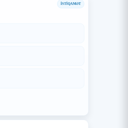
İSTİQAMƏT