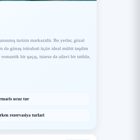
anınmış turizm mərkəzidir. Bu yerlər, gözəl
həm də günəş istirahəti üçün ideal mühit təqdim
romantik bir qaçış, istərsə də ailəvi bir tətildə,
maris ucuz tur
ken rezervasiya turlari