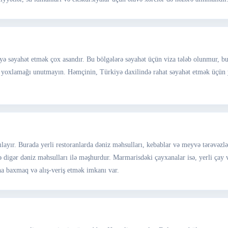
 səyahət etmək çox asandır. Bu bölgələrə səyahət üçün viza tələb olunmur, bu d
 yoxlamağı unutmayın. Həmçinin, Türkiyə daxilində rahat səyahət etmək üçün y
ılayır. Burada yerli restoranlarda dəniz məhsulları, kebablar və meyvə tərəvəzlər
və digər dəniz məhsulları ilə məşhurdur. Marmarisdəki çayxanalar isə, yerli çay v
ına baxmaq və alış-veriş etmək imkanı var.