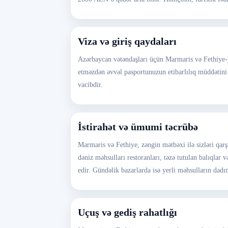
Viza və giriş qaydaları
Azərbaycan vətəndaşları üçün Marmaris və Fethiye-yə
etməzdən əvvəl pasportunuzun etibarlılıq müddətini
vacibdir.
İstirahət və ümumi təcrübə
Marmaris və Fethiye, zəngin mətbəxi ilə sizləri qarş
dəniz məhsulları restoranları, təzə tutulan balıqlar 
edir. Gündəlik bazarlarda isə yerli məhsulların dad
Uçuş və gediş rahatlığı