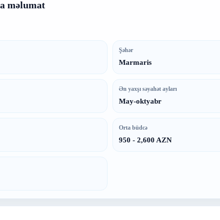
sa məlumat
Şəhər
Marmaris
Ən yaxşı səyahət ayları
May-oktyabr
Orta büdcə
950 - 2,600 AZN