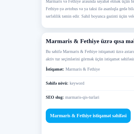
Marmaris və Fethiye arasında səyahət etmək üçün b
Fethiye-yə avtobus və ya taksi ilə asanlıqla gedə bi
sərfəlilik təmin edir. Sahil boyunca gəzinti üçün v
Marmaris & Fethiye üzrə qısa m
Bu səhifə Marmaris & Fethiye istiqaməti üzrə axtarış
aktiv tur seçimlərini görmək üçün istiqamət səhifəsin
İstiqamət:
Marmaris & Fethiye
Səhifə növü:
keyword
SEO slug:
marmaris-qis-turlari
Marmaris & Fethiye istiqamət səhifəsi