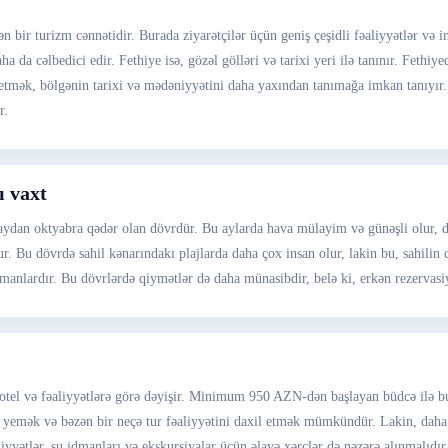
ən bir turizm cənnətidir. Burada ziyarətçilər üçün geniş çeşidli fəaliyyətlər v
ha da cəlbedici edir. Fethiye isə, gözəl gölləri və tarixi yeri ilə tanınır. Fethi
tmək, bölgənin tarixi və mədəniyyətini daha yaxından tanımağa imkan tanıyır. Hə
r.
ı vaxt
dan oktyabra qədər olan dövrdür. Bu aylarda hava mülayim və günəşli olur, dəni
lunur. Bu dövrdə sahil kənarındakı plajlarda daha çox insan olur, lakin bu, sahili
zamanlardır. Bu dövrlərdə qiymətlər də daha münasibdir, belə ki, erkən rezervasiy
 otel və fəaliyyətlərə görə dəyişir. Minimum 950 AZN-dən başlayan büdcə ilə b
a yemək və bəzən bir neçə tur fəaliyyətini daxil etmək mümkündür. Lakin, daha 
liyyətlər, su idmanları və ekskursiyalar üçün əlavə xərclər də nəzərə alınmalıd