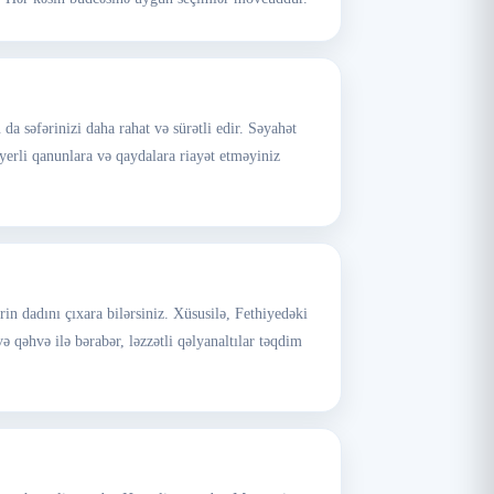
a səfərinizi daha rahat və sürətli edir. Səyahət
erli qanunlara və qaydalara riayət etməyiniz
in dadını çıxara bilərsiniz. Xüsusilə, Fethiyedəki
ə qəhvə ilə bərabər, ləzzətli qəlyanaltılar təqdim