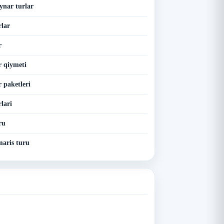
nar turlar
lar
r
 qiymeti
 paketleri
lari
ru
aris turu