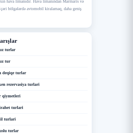
axın hava limanıdır. Hava limanından Marmaris və
. İçəri bölgələrdə avtomobil kiralamaq, daha geniş
arışlar
z turlar
uz tur
 deqiqe turlar
en rezervasiya turlari
 qiymetleri
rahet turlari
l turlari
slu turlar