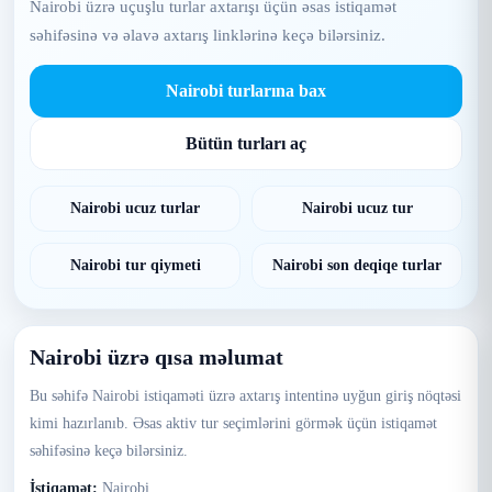
Nairobi üzrə uçuşlu turlar axtarışı üçün əsas istiqamət
səhifəsinə və əlavə axtarış linklərinə keçə bilərsiniz.
Nairobi turlarına bax
Bütün turları aç
Nairobi ucuz turlar
Nairobi ucuz tur
Nairobi tur qiymeti
Nairobi son deqiqe turlar
Nairobi üzrə qısa məlumat
Bu səhifə Nairobi istiqaməti üzrə axtarış intentinə uyğun giriş nöqtəsi
kimi hazırlanıb. Əsas aktiv tur seçimlərini görmək üçün istiqamət
səhifəsinə keçə bilərsiniz.
İstiqamət:
Nairobi