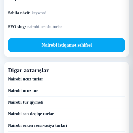
Səhifə növü:
keyword
SEO slug:
nairobi-ucuslu-turlar
Nairobi istiqamət səhifəsi
Digər axtarışlar
Nairobi ucuz turlar
Nairobi ucuz tur
Nairobi tur qiymeti
Nairobi son deqiqe turlar
Nairobi erken rezervasiya turlari