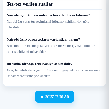
Tez-tez verilən suallar
Nairobi üçün tur seçimlərinə haradan baxa bilərəm?
Nairobi üzrə əsas tur seçimlərini istiqamət səhifəsindən görə
bilərsiniz.
Nairobi üzrə başqa axtarış variantları varmı?
Bəli, turu, turları, tur paketləri, ucuz tur və tur qiyməti kimi fərqli
axtarış səhifələri mövcuddur.
Bu səhifə birbaşa rezervasiya səhifəsidir?
Xeyr, bu səhifə daha çox SEO yönümlü giriş səhifəsidir və sizi əsas
istiqamət səhifəsinə yönləndirir.
🔥 UCUZ TURLAR