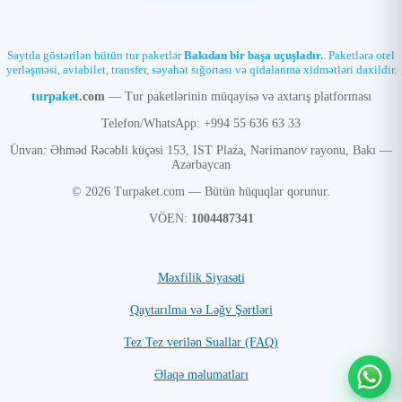
Saytda göstərilən bütün tur paketlər
Bakıdan bir başa uçuşladır.
. Paketlərə otel
yerləşməsi, aviabilet, transfer, səyahət sığortası və qidalanma xidmətləri daxildir.
turpaket
.com
— Tur paketlərinin müqayisə və axtarış platforması
Telefon/WhatsApp: +994 55 636 63 33
Ünvan: Əhməd Rəcəbli küçəsi 153, IST Plaza, Nərimanov rayonu, Bakı —
Azərbaycan
© 2026 Turpaket.com — Bütün hüquqlar qorunur.
VÖEN:
1004487341
Məxfilik Siyasəti
Qaytarılma və Ləğv Şərtləri
Tez Tez verilən Suallar (FAQ)
Əlaqə məlumatları