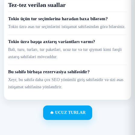
Tez-tez verilən suallar
Tokio üçün tur seçimlərinə haradan baxa bilərəm?
Tokio üzrə əsas tur seçimlərini istiqamət səhifəsindən görə bilərsiniz.
Tokio üzrə başqa axtarış variantları varmı?
Bəli, turu, turları, tur paketləri, ucuz tur və tur qiyməti kimi fərqli
axtarış səhifələri mövcuddur.
Bu səhifə birbaşa rezervasiya səhifəsidir?
Xeyr, bu səhifə daha çox SEO yönümlü giriş səhifəsidir və sizi əsas
istiqamət səhifəsinə yönləndirir.
🔥 UCUZ TURLAR