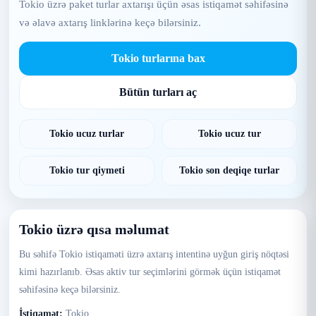
Tokio üzrə paket turlar axtarışı üçün əsas istiqamət səhifəsinə
və əlavə axtarış linklərinə keçə bilərsiniz.
Tokio turlarına bax
Bütün turları aç
Tokio ucuz turlar
Tokio ucuz tur
Tokio tur qiymeti
Tokio son deqiqe turlar
Tokio üzrə qısa məlumat
Bu səhifə Tokio istiqaməti üzrə axtarış intentinə uyğun giriş nöqtəsi
kimi hazırlanıb. Əsas aktiv tur seçimlərini görmək üçün istiqamət
səhifəsinə keçə bilərsiniz.
İstiqamət:
Tokio