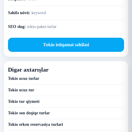
Səhifə növü:
keyword
SEO slug:
tokio-paket-turlar
Tokio istiqamət səhifəsi
Digər axtarışlar
Tokio ucuz turlar
Tokio ucuz tur
Tokio tur qiymeti
Tokio son deqiqe turlar
Tokio erken rezervasiya turlari