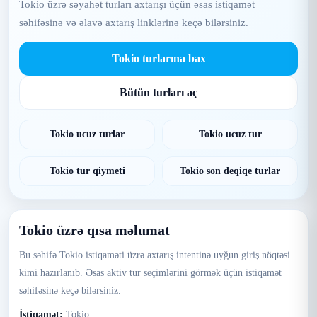
Tokio üzrə səyahət turları axtarışı üçün əsas istiqamət
səhifəsinə və əlavə axtarış linklərinə keçə bilərsiniz.
Tokio turlarına bax
Bütün turları aç
Tokio ucuz turlar
Tokio ucuz tur
Tokio tur qiymeti
Tokio son deqiqe turlar
Tokio üzrə qısa məlumat
Bu səhifə Tokio istiqaməti üzrə axtarış intentinə uyğun giriş nöqtəsi
kimi hazırlanıb. Əsas aktiv tur seçimlərini görmək üçün istiqamət
səhifəsinə keçə bilərsiniz.
İstiqamət:
Tokio