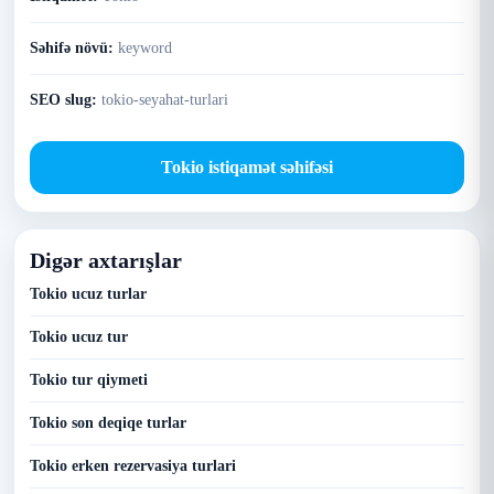
Səhifə növü:
keyword
SEO slug:
tokio-seyahat-turlari
Tokio istiqamət səhifəsi
Digər axtarışlar
Tokio ucuz turlar
Tokio ucuz tur
Tokio tur qiymeti
Tokio son deqiqe turlar
Tokio erken rezervasiya turlari