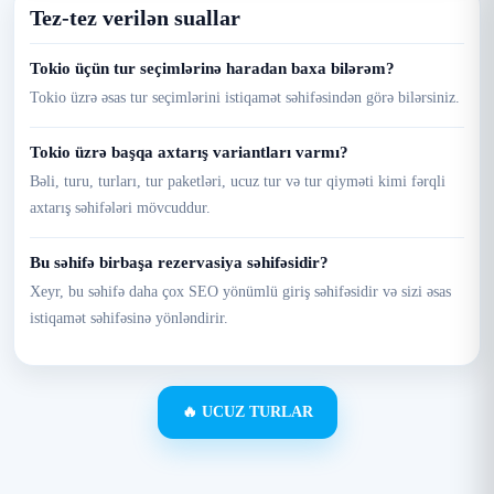
Tez-tez verilən suallar
Tokio üçün tur seçimlərinə haradan baxa bilərəm?
Tokio üzrə əsas tur seçimlərini istiqamət səhifəsindən görə bilərsiniz.
Tokio üzrə başqa axtarış variantları varmı?
Bəli, turu, turları, tur paketləri, ucuz tur və tur qiyməti kimi fərqli
axtarış səhifələri mövcuddur.
Bu səhifə birbaşa rezervasiya səhifəsidir?
Xeyr, bu səhifə daha çox SEO yönümlü giriş səhifəsidir və sizi əsas
istiqamət səhifəsinə yönləndirir.
🔥 UCUZ TURLAR