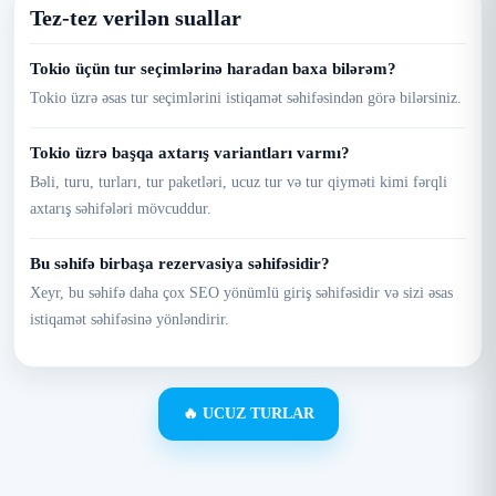
Tez-tez verilən suallar
Tokio üçün tur seçimlərinə haradan baxa bilərəm?
Tokio üzrə əsas tur seçimlərini istiqamət səhifəsindən görə bilərsiniz.
Tokio üzrə başqa axtarış variantları varmı?
Bəli, turu, turları, tur paketləri, ucuz tur və tur qiyməti kimi fərqli
axtarış səhifələri mövcuddur.
Bu səhifə birbaşa rezervasiya səhifəsidir?
Xeyr, bu səhifə daha çox SEO yönümlü giriş səhifəsidir və sizi əsas
istiqamət səhifəsinə yönləndirir.
🔥 UCUZ TURLAR