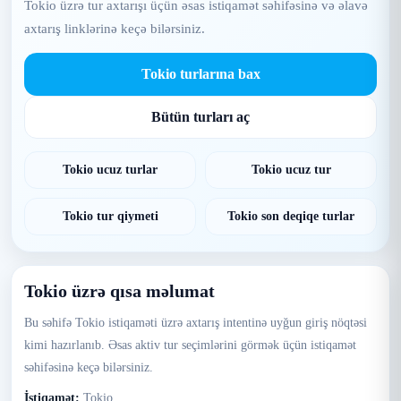
Tokio üzrə tur axtarışı üçün əsas istiqamət səhifəsinə və əlavə
axtarış linklərinə keçə bilərsiniz.
Tokio turlarına bax
Bütün turları aç
Tokio ucuz turlar
Tokio ucuz tur
Tokio tur qiymeti
Tokio son deqiqe turlar
Tokio üzrə qısa məlumat
Bu səhifə Tokio istiqaməti üzrə axtarış intentinə uyğun giriş nöqtəsi
kimi hazırlanıb. Əsas aktiv tur seçimlərini görmək üçün istiqamət
səhifəsinə keçə bilərsiniz.
İstiqamət:
Tokio