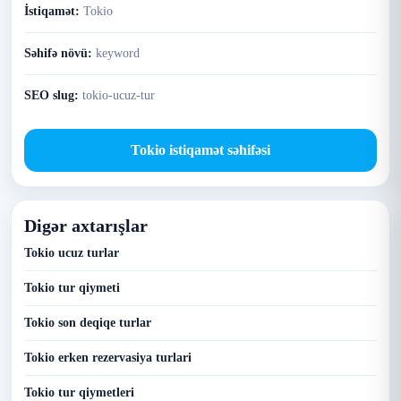
İstiqamət:
Tokio
Səhifə növü:
keyword
SEO slug:
tokio-ucuz-tur
Tokio istiqamət səhifəsi
Digər axtarışlar
Tokio ucuz turlar
Tokio tur qiymeti
Tokio son deqiqe turlar
Tokio erken rezervasiya turlari
Tokio tur qiymetleri