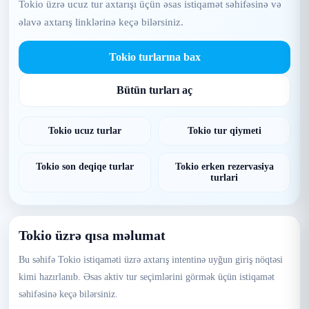
Tokio üzrə ucuz tur axtarışı üçün əsas istiqamət səhifəsinə və
əlavə axtarış linklərinə keçə bilərsiniz.
Tokio turlarına bax
Bütün turları aç
Tokio ucuz turlar
Tokio tur qiymeti
Tokio son deqiqe turlar
Tokio erken rezervasiya
turlari
Tokio üzrə qısa məlumat
Bu səhifə Tokio istiqaməti üzrə axtarış intentinə uyğun giriş nöqtəsi
kimi hazırlanıb. Əsas aktiv tur seçimlərini görmək üçün istiqamət
səhifəsinə keçə bilərsiniz.