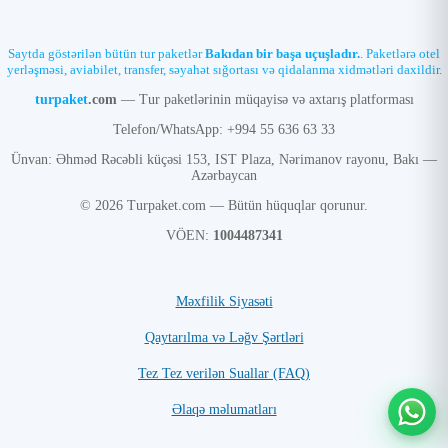
Saytda göstərilən bütün tur paketlər
Bakıdan bir başa uçuşladır.
. Paketlərə otel
yerləşməsi, aviabilet, transfer, səyahət sığortası və qidalanma xidmətləri daxildir.
turpaket
.com
— Tur paketlərinin müqayisə və axtarış platforması
Telefon/WhatsApp: +994 55 636 63 33
Ünvan: Əhməd Rəcəbli küçəsi 153, IST Plaza, Nərimanov rayonu, Bakı —
Azərbaycan
© 2026 Turpaket.com — Bütün hüquqlar qorunur.
VÖEN:
1004487341
Məxfilik Siyasəti
Qaytarılma və Ləğv Şərtləri
Tez Tez verilən Suallar (FAQ)
Əlaqə məlumatları