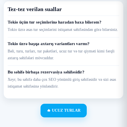
Tez-tez verilən suallar
Tokio üçün tur seçimlərinə haradan baxa bilərəm?
Tokio üzrə əsas tur seçimlərini istiqamət səhifəsindən görə bilərsiniz.
Tokio üzrə başqa axtarış variantları varmı?
Bəli, turu, turları, tur paketləri, ucuz tur və tur qiyməti kimi fərqli
axtarış səhifələri mövcuddur.
Bu səhifə birbaşa rezervasiya səhifəsidir?
Xeyr, bu səhifə daha çox SEO yönümlü giriş səhifəsidir və sizi əsas
istiqamət səhifəsinə yönləndirir.
🔥 UCUZ TURLAR