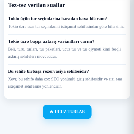
Tez-tez verilən suallar
Tokio üçün tur seçimlərinə haradan baxa bilərəm?
Tokio üzrə əsas tur seçimlərini istiqamət səhifəsindən görə bilərsiniz.
Tokio üzrə başqa axtarış variantları varmı?
Bəli, turu, turları, tur paketləri, ucuz tur və tur qiyməti kimi fərqli
axtarış səhifələri mövcuddur.
Bu səhifə birbaşa rezervasiya səhifəsidir?
Xeyr, bu səhifə daha çox SEO yönümlü giriş səhifəsidir və sizi əsas
istiqamət səhifəsinə yönləndirir.
🔥 UCUZ TURLAR