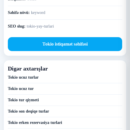
Səhifə növü:
keyword
SEO slug:
tokio-yay-turlari
Tokio istiqamət səhifəsi
Digər axtarışlar
Tokio ucuz turlar
Tokio ucuz tur
Tokio tur qiymeti
Tokio son deqiqe turlar
Tokio erken rezervasiya turlari