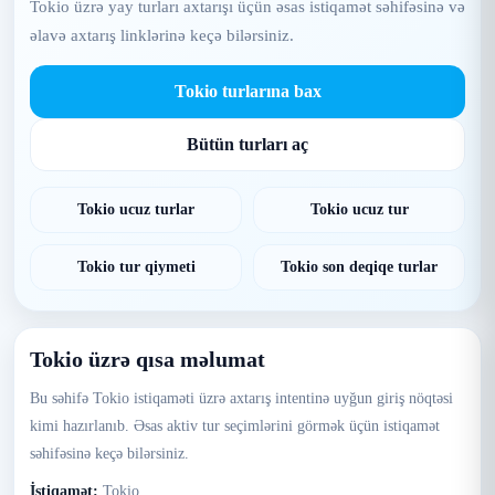
Tokio üzrə yay turları axtarışı üçün əsas istiqamət səhifəsinə və
əlavə axtarış linklərinə keçə bilərsiniz.
Tokio turlarına bax
Bütün turları aç
Tokio ucuz turlar
Tokio ucuz tur
Tokio tur qiymeti
Tokio son deqiqe turlar
Tokio üzrə qısa məlumat
Bu səhifə Tokio istiqaməti üzrə axtarış intentinə uyğun giriş nöqtəsi
kimi hazırlanıb. Əsas aktiv tur seçimlərini görmək üçün istiqamət
səhifəsinə keçə bilərsiniz.
İstiqamət:
Tokio