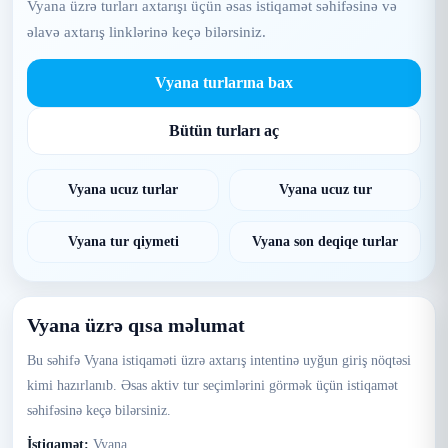
Vyana üzrə turları axtarışı üçün əsas istiqamət səhifəsinə və
əlavə axtarış linklərinə keçə bilərsiniz.
Vyana turlarına bax
Bütün turları aç
Vyana ucuz turlar
Vyana ucuz tur
Vyana tur qiymeti
Vyana son deqiqe turlar
Vyana üzrə qısa məlumat
Bu səhifə Vyana istiqaməti üzrə axtarış intentinə uyğun giriş nöqtəsi
kimi hazırlanıb. Əsas aktiv tur seçimlərini görmək üçün istiqamət
səhifəsinə keçə bilərsiniz.
İstiqamət:
Vyana