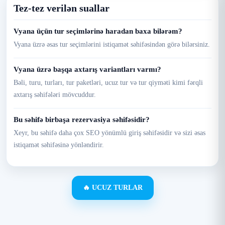
Tez-tez verilən suallar
Vyana üçün tur seçimlərinə haradan baxa bilərəm?
Vyana üzrə əsas tur seçimlərini istiqamət səhifəsindən görə bilərsiniz.
Vyana üzrə başqa axtarış variantları varmı?
Bəli, turu, turları, tur paketləri, ucuz tur və tur qiyməti kimi fərqli
axtarış səhifələri mövcuddur.
Bu səhifə birbaşa rezervasiya səhifəsidir?
Xeyr, bu səhifə daha çox SEO yönümlü giriş səhifəsidir və sizi əsas
istiqamət səhifəsinə yönləndirir.
🔥 UCUZ TURLAR