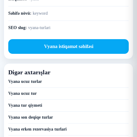
Səhifə növü:
keyword
SEO slug:
vyana-turlari
Vyana istiqamət səhifəsi
Digər axtarışlar
Vyana ucuz turlar
Vyana ucuz tur
Vyana tur qiymeti
Vyana son deqiqe turlar
Vyana erken rezervasiya turlari