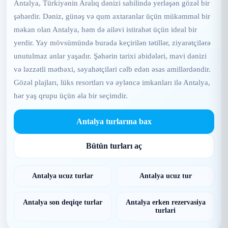
Antalya, Türkiyənin Aralıq dənizi sahilində yerləşən gözəl bir
şəhərdir. Dəniz, günəş və qum axtaranlar üçün mükəmməl bir
məkan olan Antalya, həm də ailəvi istirahət üçün ideal bir
yerdir. Yay mövsümündə burada keçirilən tətillər, ziyarətçilərə
unutulmaz anlar yaşadır. Şəhərin tarixi abidələri, mavi dənizi
və ləzzətli mətbəxi, səyahətçiləri cəlb edən əsas amillərdəndir.
Gözəl plajları, lüks resortları və əyləncə imkanları ilə Antalya,
hər yaş qrupu üçün əla bir seçimdir.
Antalya turlarına bax
Bütün turları aç
Antalya ucuz turlar
Antalya ucuz tur
Antalya son deqiqe turlar
Antalya erken rezervasiya
turlari