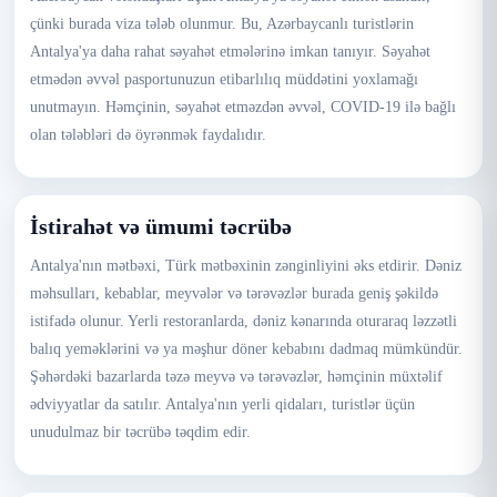
çünki burada viza tələb olunmur. Bu, Azərbaycanlı turistlərin
Antalya'ya daha rahat səyahət etmələrinə imkan tanıyır. Səyahət
etmədən əvvəl pasportunuzun etibarlılıq müddətini yoxlamağı
unutmayın. Həmçinin, səyahət etməzdən əvvəl, COVID-19 ilə bağlı
olan tələbləri də öyrənmək faydalıdır.
İstirahət və ümumi təcrübə
Antalya'nın mətbəxi, Türk mətbəxinin zənginliyini əks etdirir. Dəniz
məhsulları, kebablar, meyvələr və tərəvəzlər burada geniş şəkildə
istifadə olunur. Yerli restoranlarda, dəniz kənarında oturaraq ləzzətli
balıq yeməklərini və ya məşhur döner kebabını dadmaq mümkündür.
Şəhərdəki bazarlarda təzə meyvə və tərəvəzlər, həmçinin müxtəlif
ədviyyatlar da satılır. Antalya'nın yerli qidaları, turistlər üçün
unudulmaz bir təcrübə təqdim edir.