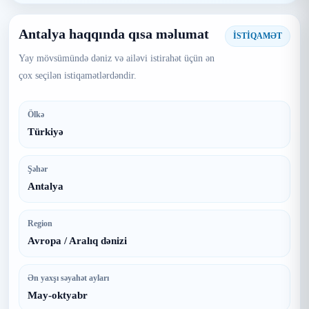
Antalya haqqında qısa məlumat
İSTİQAMƏT
Yay mövsümündə dəniz və ailəvi istirahət üçün ən
çox seçilən istiqamətlərdəndir.
Ölkə
Türkiyə
Şəhər
Antalya
Region
Avropa / Aralıq dənizi
Ən yaxşı səyahət ayları
May-oktyabr