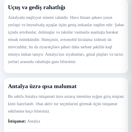
Uçuş və gediş rahatlığı
Antalyada nəqliyyat sistemi rahatdır. Hava limanı şəhərə yaxın
yerləşir və beynəlxalq uçuşlar üçün geniş imkanlar təqdim edir. Şəhər
içində avtobuslar, dolmuşlar və taksilər vasitəsilə asanlıqla hərəkət
etmək mümkündür. Həmçinin, avtomobil kiralama xidməti də
mövcuddur, bu da ziyarətçilərə şəhəri daha sərbəst şəkildə kəşf
etməyə imkan tanıyır. Antalya'nın xiyabanları, gözəl plajları və tarixi
yerləri arasında rahatlıqla gəzə bilərsiniz.
Antalya üzrə qısa məlumat
Bu səhifə Antalya istiqaməti üzrə axtarış intentinə uyğun giriş nöqtəsi
kimi hazırlanıb. Əsas aktiv tur seçimlərini görmək üçün istiqamət
səhifəsinə keçə bilərsiniz.
İstiqamət:
Antalya