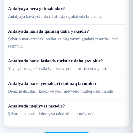
Antalyaya necə getmək olar?
Antalyaya hava yolu ilə rahatlıqla səyahət edə bilərsiniz.
Antalyada harada qalmaq daha yaxşıdır?
Şəhərin mərkəzindəki otellər və plaj yaxınlığındakı resortlar ideal
seçimdir.
Antalyada hansı fəslərdə turistlər daha çox olur?
Yay aylarında, xüsusilə iyul və avqustda turistlərin sayı artır.
Antalyada hansı yeməkləri dadmaq lazımdır?
Dəniz məhsulları, kebab və yerli meyvələr mütləq dadılmalıdır.
Antalyada nəqliyyat necədir?
Şəhərdə avtobus, dolmuş və taksi xidməti mövcuddur.