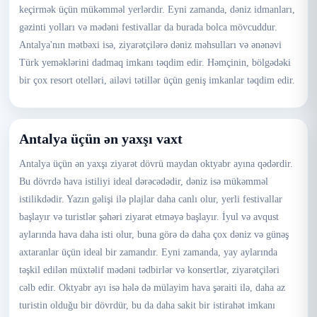
keçirmək üçün mükəmməl yerlərdir. Eyni zamanda, dəniz idmanları,
gəzinti yolları və mədəni festivallar da burada bolca mövcuddur.
Antalya'nın mətbəxi isə, ziyarətçilərə dəniz məhsulları və ənənəvi
Türk yeməklərini dadmaq imkanı təqdim edir. Həmçinin, bölgədəki
bir çox resort otelləri, ailəvi tətillər üçün geniş imkanlar təqdim edir.
Antalya üçün ən yaxşı vaxt
Antalya üçün ən yaxşı ziyarət dövrü maydan oktyabr ayına qədərdir.
Bu dövrdə hava istiliyi ideal dərəcədədir, dəniz isə mükəmməl
istilikdədir. Yazın gəlişi ilə plajlar daha canlı olur, yerli festivallar
başlayır və turistlər şəhəri ziyarət etməyə başlayır. İyul və avqust
aylarında hava daha isti olur, buna görə də daha çox dəniz və günəş
axtaranlar üçün ideal bir zamandır. Eyni zamanda, yay aylarında
təşkil edilən müxtəlif mədəni tədbirlər və konsertlər, ziyarətçiləri
cəlb edir. Oktyabr ayı isə hələ də mülayim hava şəraiti ilə, daha az
turistin olduğu bir dövrdür, bu da daha sakit bir istirahət imkanı