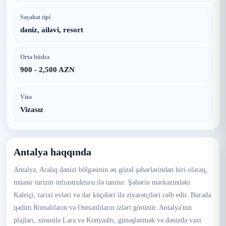
Səyahət tipi
dəniz, ailəvi, resort
Orta büdcə
900 - 2,500 AZN
Viza
Vizasız
Antalya haqqında
Antalya, Aralıq dənizi bölgəsinin ən gözəl şəhərlərindən biri olaraq,
müasir turizm infrastrukturu ilə tanınır. Şəhərin mərkəzindəki
Kaleiçi, tarixi evləri və dar küçələri ilə ziyarətçiləri cəlb edir. Burada
qədim Romalıların və Osmanlıların izləri görünür. Antalya'nın
plajları, xüsusilə Lara və Konyaaltı, günəşlənmək və dənizdə vaxt