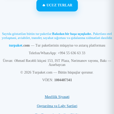
🔥 UCUZ TURLAR
Saytda göstərilən bütün tur paketlər
Bakıdan bir başa uçuşladır.
. Paketlərə otel
yerləşməsi, aviabilet, transfer, səyahət sığortası və qidalanma xidmətləri daxildir.
turpaket
.com
— Tur paketlərinin müqayisə və axtarış platforması
Telefon/WhatsApp: +994 55 636 63 33
Ünvan: Əhməd Rəcəbli küçəsi 153, IST Plaza, Nərimanov rayonu, Bakı —
Azərbaycan
© 2026 Turpaket.com — Bütün hüquqlar qorunur.
VÖEN:
1004487341
Məxfilik Siyasəti
Qaytarılma və Ləğv Şərtləri