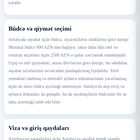
yaradır.
Büdcə və qiymət seçimi
Antalyada səyahət üçün büdcə, ziyarətçilərin istəklərinə görə dəyişir.
Minimal büdcə 900 AZN-dən başlayır, lakin daha lüks otel və
restoran seçimləri üçün 2500 AZN-ə qədər xərcləmək mümkündür.
Uçuş və otel qiymətləri, sezon dövrlərinə görə dəyişir, bu səbəbdən,
səyahət tarixlərinizi əvvəlcədən planlaşdırmaq faydalıdır. Yerli
yeməkləri dadmaq və müxtəlif əyləncə imkanlarından yararlanmaq
üçün də əlavə büdcə ayırmağı unutmayın. Antalya'da alış-veriş və
əyləncə imkanları da genişdir, bu da səyahətçilərin büdcəsini bir az
daha artırmağı tələb edə bilər.
Viza və giriş qaydaları
Azerbaycan vətəndaşları üçün Antalya'ya səyahət etmək asandır,