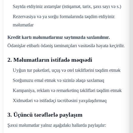
Saytda etdiyiniz axtarışlar (istiqamət, tarix, şəxs sayı və s.)
Rezervasiya və ya sorğu formalarında təqdim etdiyiniz
məlumatlar
Kredit kartı məlumatlarınız saytımızda saxlanılmır.
Ödənişlər etibarlı ödəniş təminatçıları vasitəsilə həyata keçirilir.
2. Məlumatların istifadə məqsədi
Uyğun tur paketləri, uçuş və otel təkliflərini təqdim etmək
Sorğunuzu emal etmək və sizinlə əlaqə saxlamaq
Kampaniya, reklam və remarketinq təklifləri təqdim etmək
Xidmətləri və istifadəçi təcrübəsini yaxşılaşdırmaq
3. Üçüncü tərəflərlə paylaşım
Şəxsi məlumatlar yalnız aşağıdakı hallarda paylaşılır: