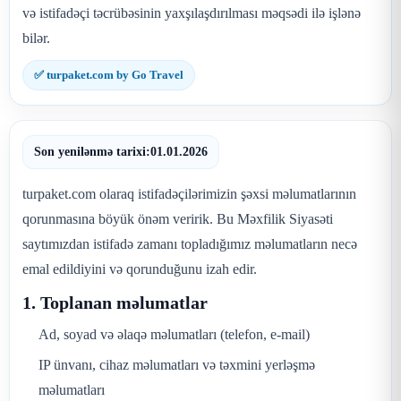
və istifadəçi təcrübəsinin yaxşılaşdırılması məqsədi ilə işlənə
bilər.
✅ turpaket.com by Go Travel
Son yenilənmə tarixi:
01.01.2026
turpaket.com olaraq istifadəçilərimizin şəxsi məlumatlarının
qorunmasına böyük önəm veririk. Bu Məxfilik Siyasəti
saytımızdan istifadə zamanı topladığımız məlumatların necə
emal edildiyini və qorunduğunu izah edir.
1. Toplanan məlumatlar
Ad, soyad və əlaqə məlumatları (telefon, e-mail)
IP ünvanı, cihaz məlumatları və təxmini yerləşmə
məlumatları