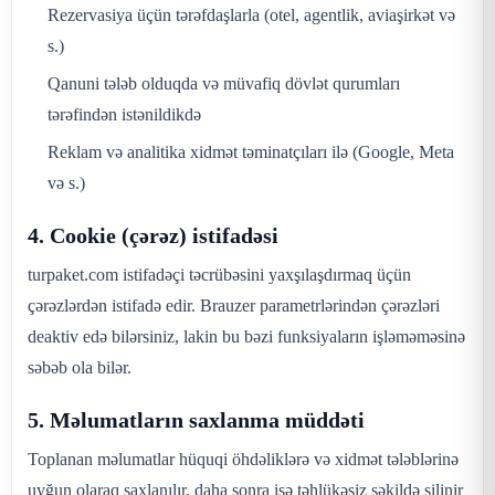
Rezervasiya üçün tərəfdaşlarla (otel, agentlik, aviaşirkət və
s.)
Qanuni tələb olduqda və müvafiq dövlət qurumları
tərəfindən istənildikdə
Reklam və analitika xidmət təminatçıları ilə (Google, Meta
və s.)
4. Cookie (çərəz) istifadəsi
turpaket.com istifadəçi təcrübəsini yaxşılaşdırmaq üçün
çərəzlərdən istifadə edir. Brauzer parametrlərindən çərəzləri
deaktiv edə bilərsiniz, lakin bu bəzi funksiyaların işləməməsinə
səbəb ola bilər.
5. Məlumatların saxlanma müddəti
Toplanan məlumatlar hüquqi öhdəliklərə və xidmət tələblərinə
uyğun olaraq saxlanılır, daha sonra isə təhlükəsiz şəkildə silinir