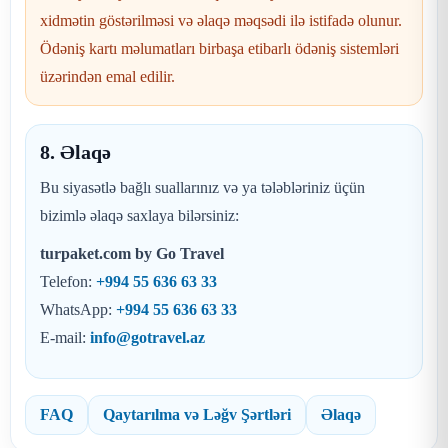
xidmətin göstərilməsi və əlaqə məqsədi ilə istifadə olunur.
Ödəniş kartı məlumatları birbaşa etibarlı ödəniş sistemləri
üzərindən emal edilir.
8. Əlaqə
Bu siyasətlə bağlı suallarınız və ya tələbləriniz üçün
bizimlə əlaqə saxlaya bilərsiniz:
turpaket.com by Go Travel
Telefon:
+994 55 636 63 33
WhatsApp:
+994 55 636 63 33
E-mail:
info@gotravel.az
FAQ
Qaytarılma və Ləğv Şərtləri
Əlaqə