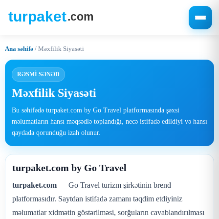
Ana səhifə
/
Məxfilik Siyasəti
RƏSMİ SƏNƏD
Məxfilik Siyasəti
Bu səhifədə turpaket.com by Go Travel platformasında şəxsi
məlumatların hansı məqsədlə toplandığı, necə istifadə edildiyi və hansı
qaydada qorunduğu izah olunur.
turpaket.com by Go Travel
turpaket.com
— Go Travel turizm şirkətinin brend
platformasıdır. Saytdan istifadə zamanı təqdim etdiyiniz
məlumatlar xidmətin göstərilməsi, sorğuların cavablandırılması