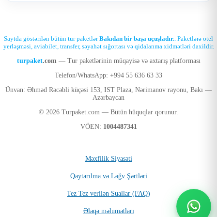
Saytda göstərilən bütün tur paketlər
Bakıdan bir başa uçuşladır.
. Paketlərə otel
yerləşməsi, aviabilet, transfer, səyahət sığortası və qidalanma xidmətləri daxildir.
turpaket
.com
— Tur paketlərinin müqayisə və axtarış platforması
Telefon/WhatsApp: +994 55 636 63 33
Ünvan: Əhməd Rəcəbli küçəsi 153, IST Plaza, Nərimanov rayonu, Bakı —
Azərbaycan
© 2026 Turpaket.com — Bütün hüquqlar qorunur.
VÖEN:
1004487341
Məxfilik Siyasəti
Qaytarılma və Ləğv Şərtləri
Tez Tez verilən Suallar (FAQ)
Əlaqə məlumatları