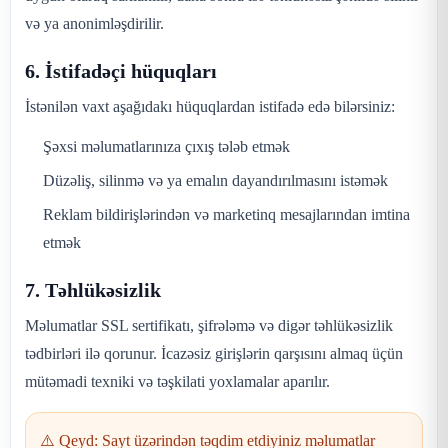
və ya anonimləşdirilir.
6. İstifadəçi hüquqları
İstənilən vaxt aşağıdakı hüquqlardan istifadə edə bilərsiniz:
Şəxsi məlumatlarınıza çıxış tələb etmək
Düzəliş, silinmə və ya emalın dayandırılmasını istəmək
Reklam bildirişlərindən və marketinq mesajlarından imtina
etmək
7. Təhlükəsizlik
Məlumatlar SSL sertifikatı, şifrələmə və digər təhlükəsizlik
tədbirləri ilə qorunur. İcazəsiz girişlərin qarşısını almaq üçün
mütəmadi texniki və təşkilati yoxlamalar aparılır.
⚠️ Qeyd: Sayt üzərindən təqdim etdiyiniz məlumatlar