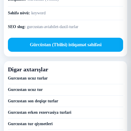
Səhifə növü:
keyword
SEO slug:
gurcustan-aviabilet-daxil-turlar
Gürcüstan (Tbilisi) istiqamət səhifəsi
Digər axtarışlar
Gurcustan ucuz turlar
Gurcustan ucuz tur
Gurcustan son deqiqe turlar
Gurcustan erken rezervasiya turlari
Gurcustan tur qiymetleri