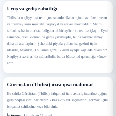
Uçuş və gediş rahatlığı
Tbilisidə nəqliyyat sistemi çox rahatdır. Şəhər içində avtobus, metro
və tramvay kimi müxtəlif nəqliyyat vasitələri mövcuddur. Metro
xətləri, şəhərin mərkəzi bölgələrini birləşdirir və tez-tez işləyir. Eyni
zamanda, taksi xidməti də geniş yayılmışdır, bu da səyahət etməyi
daha da asanlaşdırır. Şəhərdəki piyada yolları isə gəzinti üçün
idealdır, beləliklə, Tbilisinin gözəlliklərini ayaqla kəşf edə bilərsiniz.
Nəqliyyat xərcləri də münasibdir, bu da büdcənizi qorumağa kömək
edir.
Gürcüstan (Tbilisi) üzrə qısa məlumat
Bu səhifə Gürcüstan (Tbilisi) istiqaməti üzrə axtarış intentinə uyğun
giriş nöqtəsi kimi hazırlanıb. Əsas aktiv tur seçimlərini görmək üçün
istiqamət səhifəsinə keçə bilərsiniz.
İstiqamət:
Gürcüstan (Tbilisi)