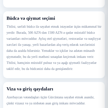
Büdcə və qiymət seçimi
Tbilisi, sərfəli büdcə ilə səyahət etmək istəyənlər üçün mükəmməl bir
yerdir. Burada, 500 AZN-dən 1500 AZN-ə qədər müxtəlif büdcə
variantları mövcuddur. Aylıq otel qiymətləri, restoranlar və nəqliyyat
xərcləri ilə yanaşı, yerli bazarlardan alış-veriş edərək xərclərinizi
daha da azalda bilərsiniz. Yeməklər və içkilər isə adətən münasib
qiymətədir, bu da yerli mətbəxi sınaqdan keçirmək imkanı verir.
Tbilisi, həmçinin müxtəlif pulsuz və ya aşağı qiymətli fəaliyyətlər
təklif edir, bu da büdcənizi daha da genişləndirir.
Viza və giriş qaydaları
Azerbaycan vətəndaşları üçün Gürcüstana səyahət etmək asandır,
çünki vizasız və ya nisbətən asan giriş imkanı mövcuddur.