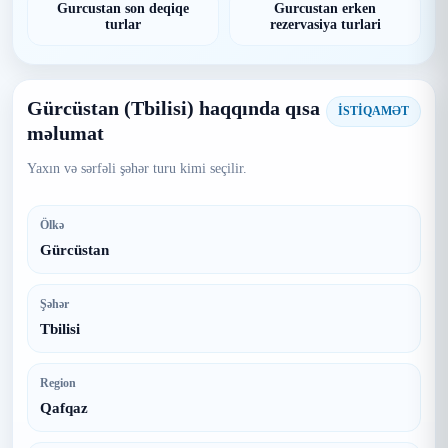
Gurcustan son deqiqe
Gurcustan erken
turlar
rezervasiya turlari
Gürcüstan (Tbilisi) haqqında qısa
İSTİQAMƏT
məlumat
Yaxın və sərfəli şəhər turu kimi seçilir.
Ölkə
Gürcüstan
Şəhər
Tbilisi
Region
Qafqaz