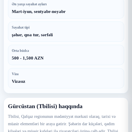
Ən yaxşı səyahət ayları
Mart-iyun, sentyabr-noyabr
Səyahət tipi
şəhər, qısa tur, sərfəli
Orta büdcə
500 - 1,500 AZN
Viza
Vizasız
Gürcüstan (Tbilisi) haqqında
Tbilisi, Qafqaz regionunun mədəniyyət mərkəzi olaraq, tarixi və
müasir elementləri bir araya gətirir. Şəhərin dar küçələri, qədim
kilsələri və müasir kafeləri ilə ziyarətçiləri özünə cəlb edir. Tbilisi,