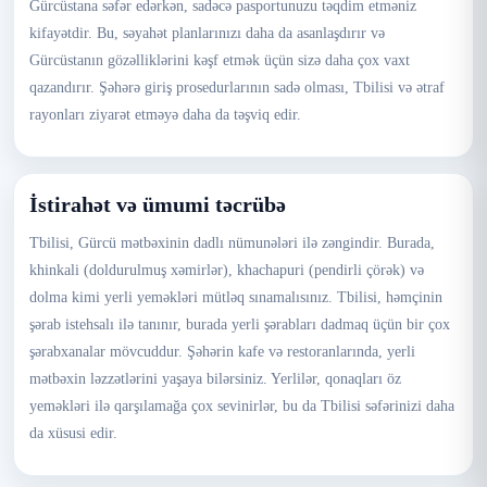
Gürcüstana səfər edərkən, sadəcə pasportunuzu təqdim etməniz
kifayətdir. Bu, səyahət planlarınızı daha da asanlaşdırır və
Gürcüstanın gözəlliklərini kəşf etmək üçün sizə daha çox vaxt
qazandırır. Şəhərə giriş prosedurlarının sadə olması, Tbilisi və ətraf
rayonları ziyarət etməyə daha da təşviq edir.
İstirahət və ümumi təcrübə
Tbilisi, Gürcü mətbəxinin dadlı nümunələri ilə zəngindir. Burada,
khinkali (doldurulmuş xəmirlər), khachapuri (pendirli çörək) və
dolma kimi yerli yeməkləri mütləq sınamalısınız. Tbilisi, həmçinin
şərab istehsalı ilə tanınır, burada yerli şərabları dadmaq üçün bir çox
şərabxanalar mövcuddur. Şəhərin kafe və restoranlarında, yerli
mətbəxin ləzzətlərini yaşaya bilərsiniz. Yerlilər, qonaqları öz
yeməkləri ilə qarşılamağa çox sevinirlər, bu da Tbilisi səfərinizi daha
da xüsusi edir.