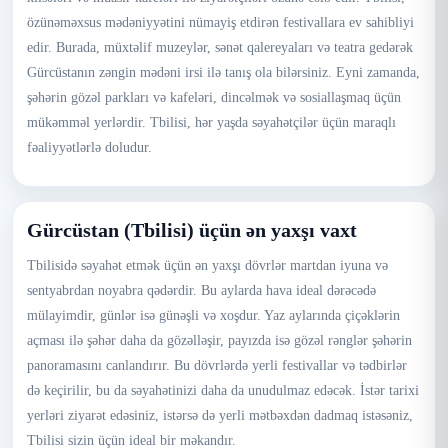
özünəməxsus mədəniyyətini nümayiş etdirən festivallara ev sahibliyi
edir. Burada, müxtəlif muzeylər, sənət qalereyaları və teatra gedərək
Gürcüstanın zəngin mədəni irsi ilə tanış ola bilərsiniz. Eyni zamanda,
şəhərin gözəl parkları və kafeləri, dincəlmək və sosiallaşmaq üçün
mükəmməl yerlərdir. Tbilisi, hər yaşda səyahətçilər üçün maraqlı
fəaliyyətlərlə doludur.
Gürcüstan (Tbilisi) üçün ən yaxşı vaxt
Tbilisidə səyahət etmək üçün ən yaxşı dövrlər martdan iyuna və
sentyabrdan noyabra qədərdir. Bu aylarda hava ideal dərəcədə
mülayimdir, günlər isə günəşli və xoşdur. Yaz aylarında çiçəklərin
açması ilə şəhər daha da gözəlləşir, payızda isə gözəl rənglər şəhərin
panoramasını canlandırır. Bu dövrlərdə yerli festivallar və tədbirlər
də keçirilir, bu da səyahətinizi daha da unudulmaz edəcək. İstər tarixi
yerləri ziyarət edəsiniz, istərsə də yerli mətbəxdən dadmaq istəsəniz,
Tbilisi sizin üçün ideal bir məkandır.