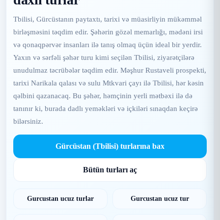
Tbilisi, Gürcüstanın paytaxtı, tarixi və müasirliyin mükəmməl
birləşməsini təqdim edir. Şəhərin gözəl memarlığı, mədəni irsi
və qonaqpərvər insanları ilə tanış olmaq üçün ideal bir yerdir.
Yaxın və sərfəli şəhər turu kimi seçilən Tbilisi, ziyarətçilərə
unudulmaz təcrübələr təqdim edir. Məşhur Rustaveli prospekti,
tarixi Narikala qalası və sulu Mtkvari çayı ilə Tbilisi, hər kəsin
qəlbini qazanacaq. Bu şəhər, həmçinin yerli mətbəxi ilə də
tanınır ki, burada dadlı yeməkləri və içkiləri sınaqdan keçirə
bilərsiniz.
Gürcüstan (Tbilisi) turlarına bax
Bütün turları aç
Gurcustan ucuz turlar
Gurcustan ucuz tur