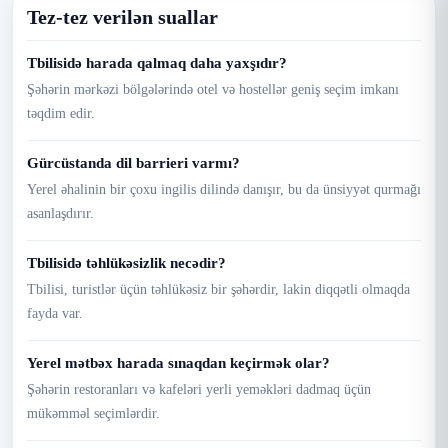
Tez-tez verilən suallar
Tbilisidə harada qalmaq daha yaxşıdır?
Şəhərin mərkəzi bölgələrində otel və hostellər geniş seçim imkanı
təqdim edir.
Gürcüstanda dil barrieri varmı?
Yerel əhalinin bir çoxu ingilis dilində danışır, bu da ünsiyyət qurmağı
asanlaşdırır.
Tbilisidə təhlükəsizlik necədir?
Tbilisi, turistlər üçün təhlükəsiz bir şəhərdir, lakin diqqətli olmaqda
fayda var.
Yerel mətbəx harada sınaqdan keçirmək olar?
Şəhərin restoranları və kafeləri yerli yeməkləri dadmaq üçün
mükəmməl seçimlərdir.