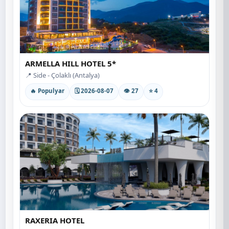
ARMELLA HILL HOTEL 5*
📍 Side - Çolaklı (Antalya)
🔥 Populyar
🗓 2026-08-07
👁 27
⭐ 4
RAXERIA HOTEL