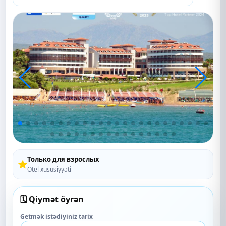
Только для взрослых
Otel xüsusiyyəti
🗓️ Qiymət öyrən
Getmək istədiyiniz tarix