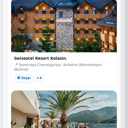
Swissotel Resort Kolasin.
📍 Severnaya Chernogoriya - Kolashin (Monteneqro
(Budva))
🧭 Oxşar
⭐ 4