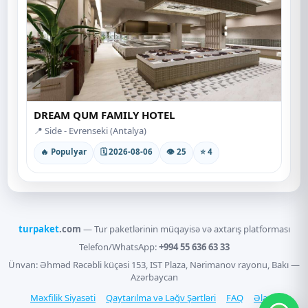
DREAM QUM FAMILY HOTEL
📍 Side - Evrenseki (Antalya)
🔥 Populyar
🗓 2026-08-06
👁 25
⭐ 4
turpaket
.com
— Tur paketlərinin müqayisə və axtarış platforması
Telefon/WhatsApp:
+994 55 636 63 33
Ünvan: Əhməd Rəcəbli küçəsi 153, IST Plaza, Nərimanov rayonu, Bakı —
Azərbaycan
Məxfilik Siyasəti
Qaytarılma və Ləğv Şərtləri
FAQ
Əlaqə