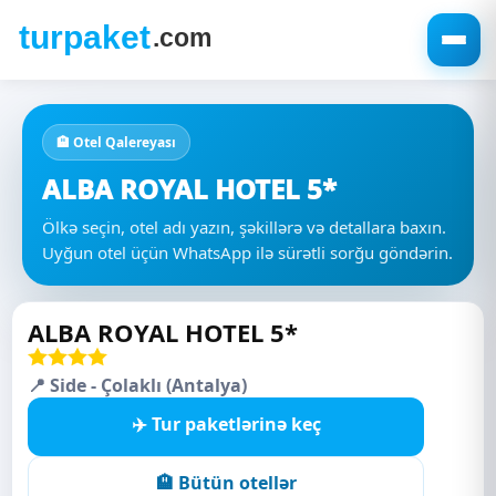
🏨 Otel Qalereyası
ALBA ROYAL HOTEL 5*
Ölkə seçin, otel adı yazın, şəkillərə və detallara baxın.
Uyğun otel üçün WhatsApp ilə sürətli sorğu göndərin.
ALBA ROYAL HOTEL 5*
📍 Side - Çolaklı (Antalya)
✈️ Tur paketlərinə keç
🏨 Bütün otellər