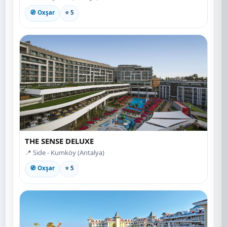
🧭 Oxşar
⭐ 5
THE SENSE DELUXE
📍 Side - Kumköy (Antalya)
🧭 Oxşar
⭐ 5