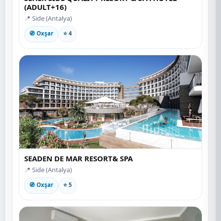
(ADULT+16)
📍 Side (Antalya)
🧭 Oxşar
⭐ 4
SEADEN DE MAR RESORT& SPA
📍 Side (Antalya)
🧭 Oxşar
⭐ 5