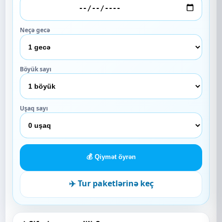
Neçə gecə
Böyük sayı
Uşaq sayı
💰 Qiymət öyrən
✈️ Tur paketlərinə keç