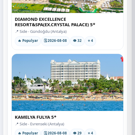
DIAMOND EXCELLENCE
RESORT&SPA(EX.CRYSTAL PALACE) 5*
📍 Side - Gündoğdu (Antalya)
🔥 Populyar
🗓 2026-08-08
👁 32
⭐ 4
KAMELYA FULYA 5*
📍 Side - Evrenseki (Antalya)
🔥 Populyar
🗓 2026-08-08
👁 29
⭐ 4