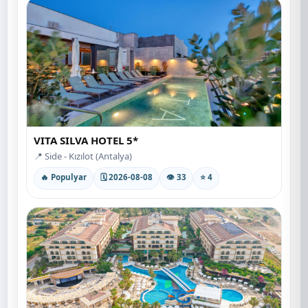
VITA SILVA HOTEL 5*
📍 Side - Kızılot (Antalya)
🔥 Populyar
🗓 2026-08-08
👁 33
⭐ 4