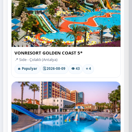
VONRESORT GOLDEN COAST 5*
📍 Side - Çolaklı (Antalya)
🔥 Populyar
🗓 2026-08-09
👁 43
⭐ 4