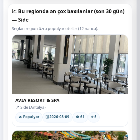
📈 Bu regionda ən çox baxılanlar (son 30 gün)
— Side
Seçilən region üzrə populyar otellər (12 nəticə).
AVIA RESORT & SPA
📍 Side (Antalya)
🔥 Populyar
🗓 2026-08-09
👁 61
⭐ 5