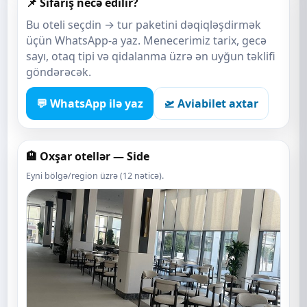
📌 Sifariş necə edilir?
Bu oteli seçdin → tur paketini dəqiqləşdirmək
üçün WhatsApp-a yaz. Menecerimiz tarix, gecə
sayı, otaq tipi və qidalanma üzrə ən uyğun təklifi
göndərəcək.
💬 WhatsApp ilə yaz
🛫 Aviabilet axtar
🏨 Oxşar otellər — Side
Eyni bölgə/region üzrə (12 nəticə).