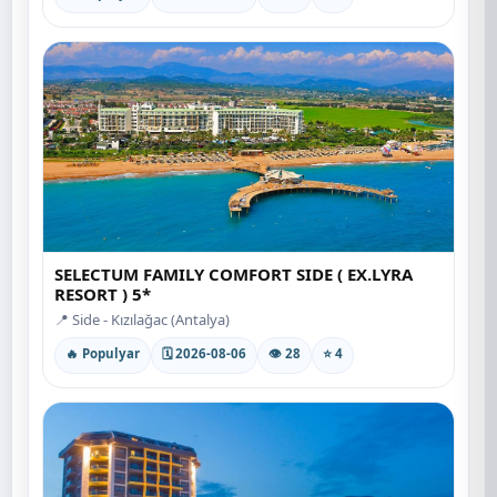
SELECTUM FAMILY COMFORT SIDE ( EX.LYRA
RESORT ) 5*
📍 Side - Kızılağac (Antalya)
🔥 Populyar
🗓 2026-08-06
👁 28
⭐ 4