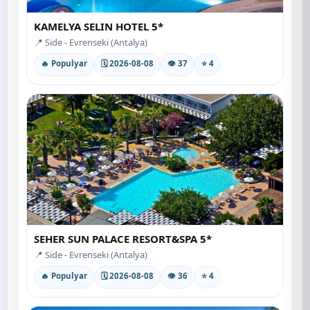
KAMELYA SELIN HOTEL 5*
📍 Side - Evrenseki (Antalya)
🔥 Populyar
🗓 2026-08-08
👁 37
⭐ 4
SEHER SUN PALACE RESORT&SPA 5*
📍 Side - Evrenseki (Antalya)
🔥 Populyar
🗓 2026-08-08
👁 36
⭐ 4