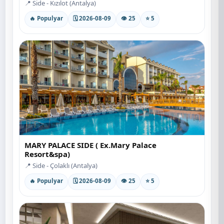
📍 Side - Kızılot (Antalya)
🔥 Populyar
🗓 2026-08-09
👁 25
⭐ 5
MARY PALACE SIDE ( Ex.Mary Palace
Resort&spa)
📍 Side - Çolaklı (Antalya)
🔥 Populyar
🗓 2026-08-09
👁 25
⭐ 5