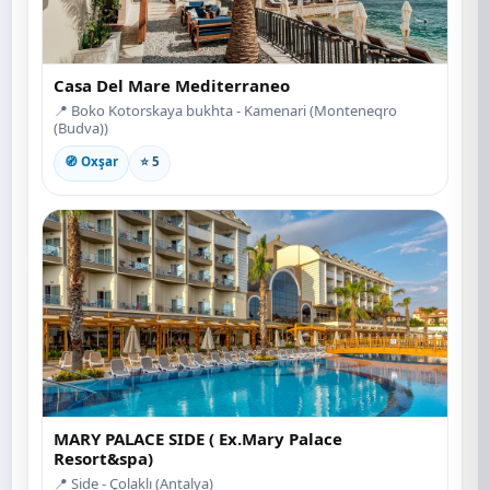
Casa Del Mare Mediterraneo
📍 Boko Kotorskaya bukhta - Kamenari (Monteneqro
(Budva))
🧭 Oxşar
⭐ 5
MARY PALACE SIDE ( Ex.Mary Palace
Resort&spa)
📍 Side - Çolaklı (Antalya)