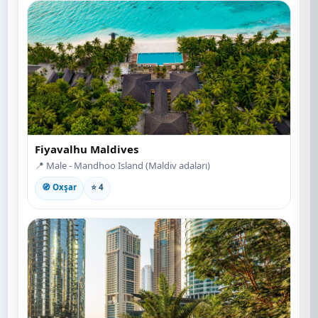
Fiyavalhu Maldives
📍 Male - Mandhoo Island (Maldiv adaları)
🧭 Oxşar
⭐ 4