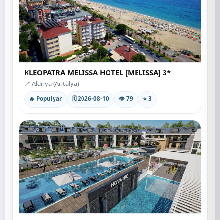
KLEOPATRA MELISSA HOTEL [MELISSA] 3*
📍 Alanya (Antalya)
🔥 Populyar
🗓 2026-08-10
👁 79
⭐ 3