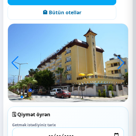
🏨 Bütün otellər
🗓️ Qiymət öyrən
Getmək istədiyiniz tarix