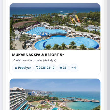
MUKARNAS SPA & RESORT 5*
📍 Alanya - Okurcalar (Antalya)
🔥 Populyar
🗓 2026-08-10
👁 36
⭐ 4