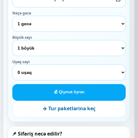
Neçə gecə
Böyük sayı
Uşaq sayı
💰 Qiymət öyrən
✈️ Tur paketlərinə keç
📌 Sifariş necə edilir?