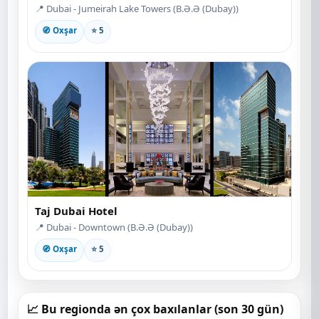
📍 Dubai - Jumeirah Lake Towers (B.Ə.Ə (Dubay))
🧭 Oxşar
⭐ 5
Taj Dubai Hotel
📍 Dubai - Downtown (B.Ə.Ə (Dubay))
🧭 Oxşar
⭐ 5
📈 Bu regionda ən çox baxılanlar (son 30 gün)