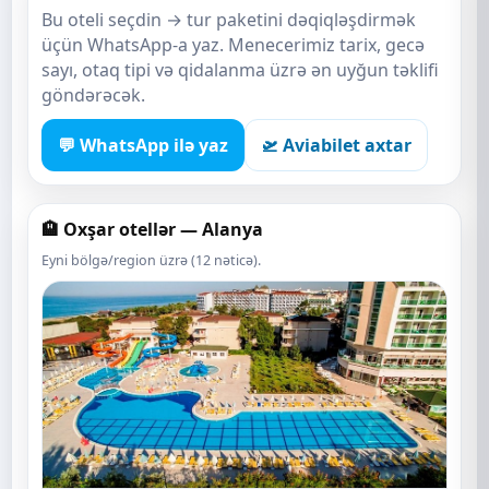
Bu oteli seçdin → tur paketini dəqiqləşdirmək
üçün WhatsApp-a yaz. Menecerimiz tarix, gecə
sayı, otaq tipi və qidalanma üzrə ən uyğun təklifi
göndərəcək.
💬 WhatsApp ilə yaz
🛫 Aviabilet axtar
🏨 Oxşar otellər — Alanya
Eyni bölgə/region üzrə (12 nəticə).