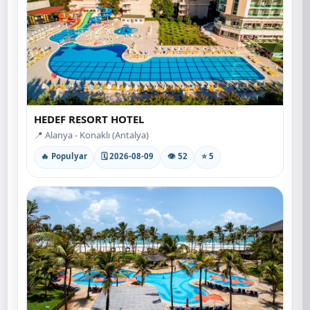
HEDEF RESORT HOTEL
📍 Alanya - Konaklı (Antalya)
🔥 Populyar
🗓 2026-08-09
👁 52
⭐ 5