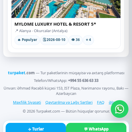
MYLOME LUXURY HOTEL & RESORT 5*
📍 Alanya - Okurcalar (Antalya)
🔥 Populyar
🗓 2026-08-10
👁 36
⭐ 4
turpaket
.com
— Tur paketlərinin müqayisə və axtarış platforması
Telefon/WhatsApp:
+994 55 636 63 33
Ünvan: Əhməd Rəcəbli küçəsi 153, IST Plaza, Nərimanov rayonu, Bakı —
Azərbaycan
Məxfilik Siyasəti
Qaytarılma və Ləğv Şərtləri
FAQ
Əlaqə
© 2026 Turpaket.com — Bütün hüquqlar qorunur.
✈️ Turlar
💬 WhatsApp