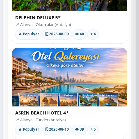
DELPHIN DELUXE 5*
📍 Alanya - Okurcalar (Antalya)
🔥 Populyar
🗓 2026-08-09
👁 40
⭐ 4
ASRIN BEACH HOTEL 4*
📍 Alanya - Türkler (Antalya)
🔥 Populyar
🗓 2026-08-10
👁 39
⭐ 5