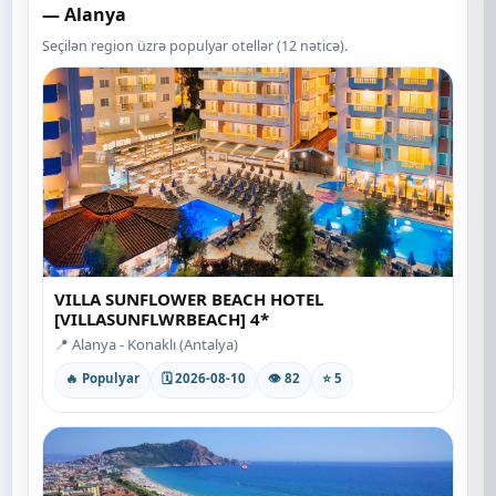
— Alanya
Seçilən region üzrə populyar otellər (12 nəticə).
VILLA SUNFLOWER BEACH HOTEL
[VILLASUNFLWRBEACH] 4*
📍 Alanya - Konaklı (Antalya)
🔥 Populyar
🗓 2026-08-10
👁 82
⭐ 5