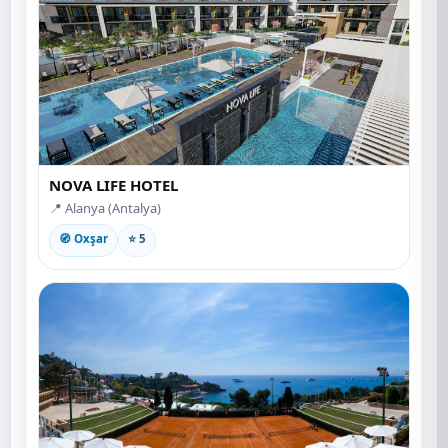
NOVA LIFE HOTEL
📍 Alanya (Antalya)
🧭 Oxşar
⭐ 5