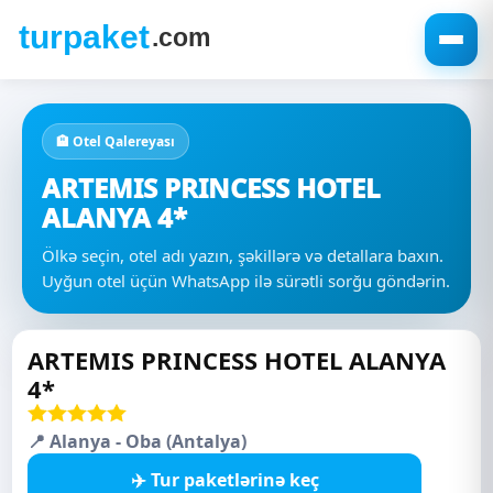
🏨 Otel Qalereyası
ARTEMIS PRINCESS HOTEL
ALANYA 4*
Ölkə seçin, otel adı yazın, şəkillərə və detallara baxın.
Uyğun otel üçün WhatsApp ilə sürətli sorğu göndərin.
ARTEMIS PRINCESS HOTEL ALANYA
4*
📍 Alanya - Oba (Antalya)
✈️ Tur paketlərinə keç