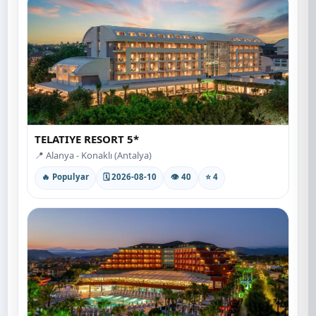
TELATIYE RESORT 5*
📍 Alanya - Konaklı (Antalya)
🔥 Populyar
🗓 2026-08-10
👁 40
⭐ 4