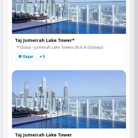
Taj Jumeirah Lake Tower*
📍 Dubai - Jumeirah Lake Towers (B.Ə.Ə (Dubay))
🧭 Oxşar
⭐ 5
Taj Jumeirah Lake Tower