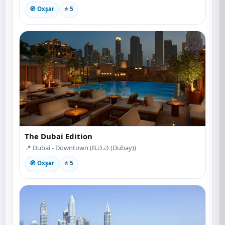
🧭 Oxşar
⭐ 5
The Dubai Edition
📍 Dubai - Downtown (B.Ə.Ə (Dubay))
🧭 Oxşar
⭐ 5