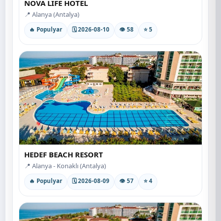
NOVA LIFE HOTEL
📍 Alanya (Antalya)
🔥 Populyar
🗓 2026-08-10
👁 58
⭐ 5
HEDEF BEACH RESORT
📍 Alanya - Konaklı (Antalya)
🔥 Populyar
🗓 2026-08-09
👁 57
⭐ 4