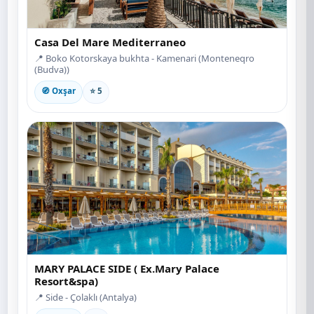
Casa Del Mare Mediterraneo
📍 Boko Kotorskaya bukhta - Kamenari (Monteneqro
(Budva))
🧭 Oxşar
⭐ 5
MARY PALACE SIDE ( Ex.Mary Palace
Resort&spa)
📍 Side - Çolaklı (Antalya)