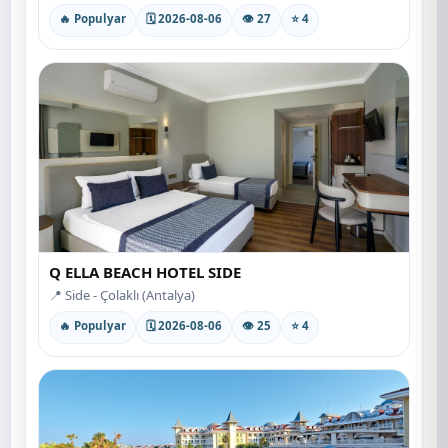
🔥 Populyar
🗓 2026-08-06
👁 27
⭐ 4
Q ELLA BEACH HOTEL SIDE
📍 Side - Çolaklı (Antalya)
🔥 Populyar
🗓 2026-08-06
👁 25
⭐ 4