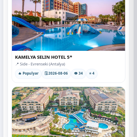
KAMELYA SELIN HOTEL 5*
📍 Side - Evrenseki (Antalya)
🔥 Populyar
🗓 2026-08-06
👁 34
⭐ 4