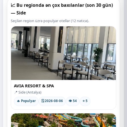
📈 Bu regionda ən çox baxılanlar (son 30 gün)
— Side
Seçilən region üzrə populyar otellər (12 nəticə).
AVIA RESORT & SPA
📍 Side (Antalya)
🔥 Populyar
🗓 2026-08-06
👁 54
⭐ 5