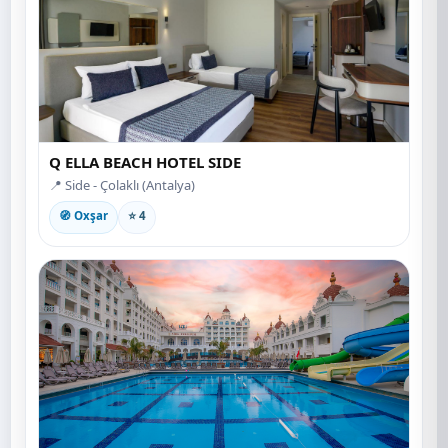
Q ELLA BEACH HOTEL SIDE
📍 Side - Çolaklı (Antalya)
🧭 Oxşar
⭐ 4