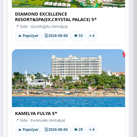
DIAMOND EXCELLENCE
RESORT&SPA(EX.CRYSTAL PALACE) 5*
📍 Side - Gündoğdu (Antalya)
🔥 Populyar
🗓 2026-08-06
👁 33
⭐ 4
KAMELYA FULYA 5*
📍 Side - Evrenseki (Antalya)
🔥 Populyar
🗓 2026-08-06
👁 29
⭐ 4