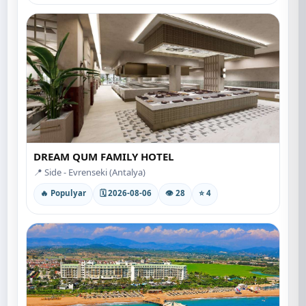
DREAM QUM FAMILY HOTEL
📍 Side - Evrenseki (Antalya)
🔥 Populyar
🗓 2026-08-06
👁 28
⭐ 4