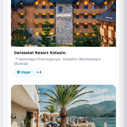
Swissotel Resort Kolasin.
📍 Severnaya Chernogoriya - Kolashin (Monteneqro
(Budva))
🧭 Oxşar
⭐ 4