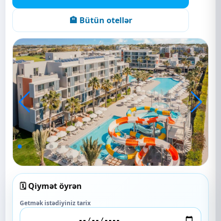
🏨 Bütün otellər
🗓️ Qiymət öyrən
Getmək istədiyiniz tarix