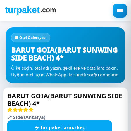
🏨 Otel Qalereyası
BARUT GOIA(BARUT SUNWING
SIDE BEACH) 4*
Ölkə seçin, otel adı yazın, şəkillərə və detallara baxın.
Uyğun otel üçün WhatsApp ilə sürətli sorğu göndərin.
BARUT GOIA(BARUT SUNWING SIDE
BEACH) 4*
📍 Side (Antalya)
✈️ Tur paketlərinə keç