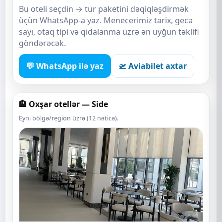
Bu oteli seçdin → tur paketini dəqiqləşdirmək
üçün WhatsApp-a yaz. Menecerimiz tarix, gecə
sayı, otaq tipi və qidalanma üzrə ən uyğun təklifi
göndərəcək.
💬 WhatsApp ilə yaz
🛫 Aviabilet axtar
🏨 Oxşar otellər — Side
Eyni bölgə/region üzrə (12 nəticə).