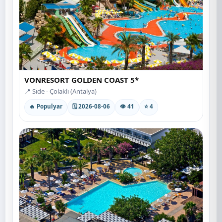
VONRESORT GOLDEN COAST 5*
📍 Side - Çolaklı (Antalya)
🔥 Populyar
🗓 2026-08-06
👁 41
⭐ 4