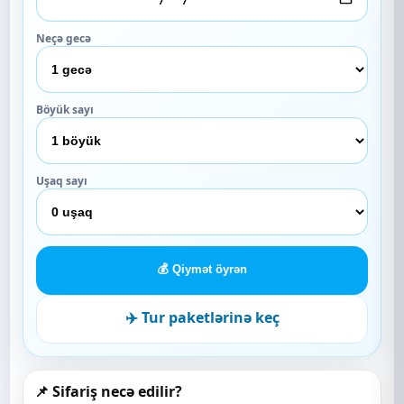
Neçə gecə
Böyük sayı
Uşaq sayı
💰 Qiymət öyrən
✈️ Tur paketlərinə keç
📌 Sifariş necə edilir?