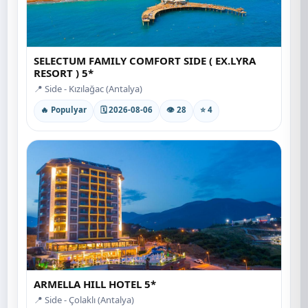
SELECTUM FAMILY COMFORT SIDE ( EX.LYRA
RESORT ) 5*
📍 Side - Kızılağac (Antalya)
🔥 Populyar
🗓 2026-08-06
👁 28
⭐ 4
ARMELLA HILL HOTEL 5*
📍 Side - Çolaklı (Antalya)