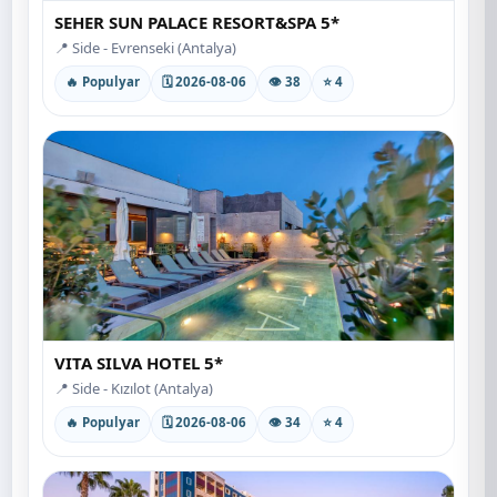
SEHER SUN PALACE RESORT&SPA 5*
📍 Side - Evrenseki (Antalya)
🔥 Populyar
🗓 2026-08-06
👁 38
⭐ 4
VITA SILVA HOTEL 5*
📍 Side - Kızılot (Antalya)
🔥 Populyar
🗓 2026-08-06
👁 34
⭐ 4