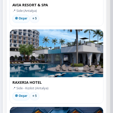
AVIA RESORT & SPA
📍 Side (Antalya)
🧭 Oxşar
⭐ 5
RAXERIA HOTEL
📍 Side - Kızılot (Antalya)
🧭 Oxşar
⭐ 5