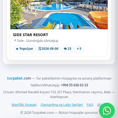
SIDE STAR RESORT
📍 Side - Gündoğdu (Antalya)
🔥 Populyar
🗓 2026-08-06
👁 23
⭐ 5
turpaket
.com
— Tur paketlərinin müqayisə və axtarış platforması
Telefon/WhatsApp:
+994 55 636 63 33
Ünvan: Əhməd Rəcəbli küçəsi 153, IST Plaza, Nərimanov rayonu, Bakı —
Azərbaycan
Məxfilik Siyasəti
Qaytarılma və Ləğv Şərtləri
FAQ
Əlaqə
© 2026 Turpaket.com — Bütün hüquqlar qorunur.