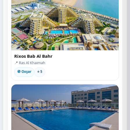
Rixos Bab Al Bahr
📍 Ras Al Khaimah
🧭 Oxşar
⭐ 5