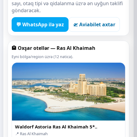
sayı, otaq tipi və qidalanma üzrə ən uyğun təklifi
göndərəcək.
💬 WhatsApp ilə yaz
🛫 Aviabilet axtar
🏨 Oxşar otellər — Ras Al Khaimah
Eyni bölgə/region üzrə (12 nəticə).
Waldorf Astoria Ras Al Khaimah 5*..
📍 Ras Al Khaimah