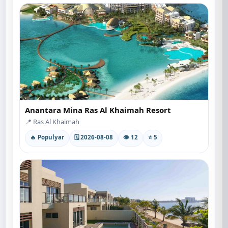
Anantara Mina Ras Al Khaimah Resort
📍 Ras Al Khaimah
🔥 Populyar
🗓 2026-08-08
👁 12
⭐ 5