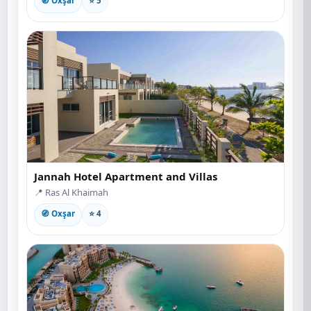
🧭 Oxşar
⭐ 5
Jannah Hotel Apartment and Villas
📍 Ras Al Khaimah
🧭 Oxşar
⭐ 4