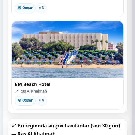
🧭 Oxşar
⭐ 3
BM Beach Hotel
📍 Ras Al Khaimah
🧭 Oxşar
⭐ 4
📈 Bu regionda ən çox baxılanlar (son 30 gün)
— Ras Al Khaimah