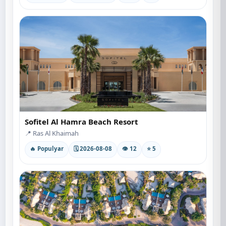
Sofitel Al Hamra Beach Resort
📍 Ras Al Khaimah
🔥 Populyar
🗓 2026-08-08
👁 12
⭐ 5