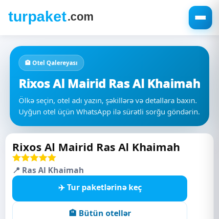
🏨 Otel Qalereyası
Rixos Al Mairid Ras Al Khaimah
Ölkə seçin, otel adı yazın, şəkillərə və detallara baxın.
Uyğun otel üçün WhatsApp ilə sürətli sorğu göndərin.
Rixos Al Mairid Ras Al Khaimah
📍 Ras Al Khaimah
✈️ Tur paketlərinə keç
🏨 Bütün otellər