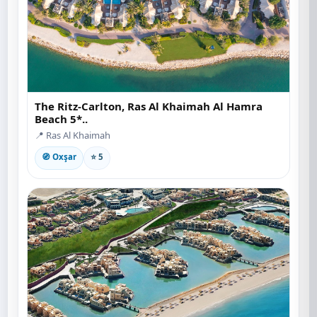
The Ritz-Carlton, Ras Al Khaimah Al Hamra
Beach 5*..
📍 Ras Al Khaimah
🧭 Oxşar
⭐ 5