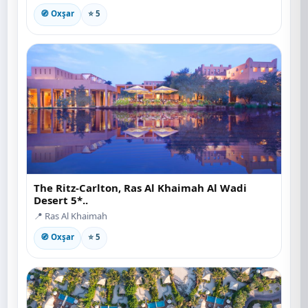
🧭 Oxşar
⭐ 5
The Ritz-Carlton, Ras Al Khaimah Al Wadi
Desert 5*..
📍 Ras Al Khaimah
🧭 Oxşar
⭐ 5