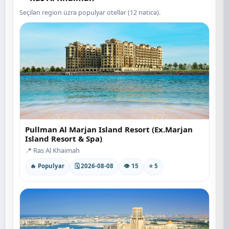
Seçilən region üzrə populyar otellər (12 nəticə).
Pullman Al Marjan Island Resort (Ex.Marjan
Island Resort & Spa)
📍 Ras Al Khaimah
🔥 Populyar
🗓 2026-08-08
👁 15
⭐ 5