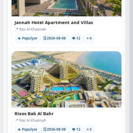
Jannah Hotel Apartment and Villas
📍 Ras Al Khaimah
🔥 Populyar
🗓 2026-08-08
👁 12
⭐ 4
Rixos Bab Al Bahr
📍 Ras Al Khaimah
🔥 Populyar
🗓 2026-08-08
👁 12
⭐ 5