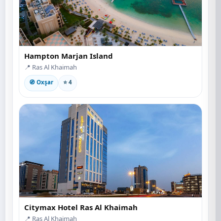
Hampton Marjan Island
📍 Ras Al Khaimah
🧭 Oxşar
⭐ 4
Citymax Hotel Ras Al Khaimah
📍 Ras Al Khaimah