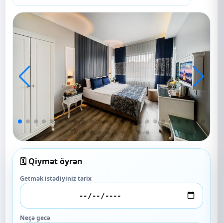
🗓️ Qiymət öyrən
Getmək istədiyiniz tarix
Neçə gecə