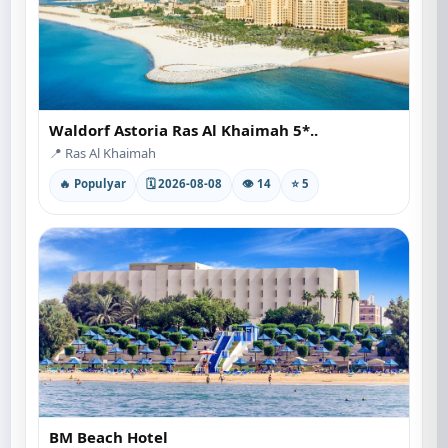
Waldorf Astoria Ras Al Khaimah 5*..
📍 Ras Al Khaimah
🔥 Populyar
🗓 2026-08-08
👁 14
⭐ 5
BM Beach Hotel