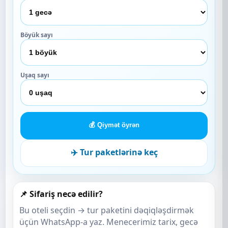
Böyük sayı
Uşaq sayı
💰 Qiymət öyrən
✈️ Tur paketlərinə keç
📌 Sifariş necə edilir?
Bu oteli seçdin → tur paketini dəqiqləşdirmək
üçün WhatsApp-a yaz. Menecerimiz tarix, gecə