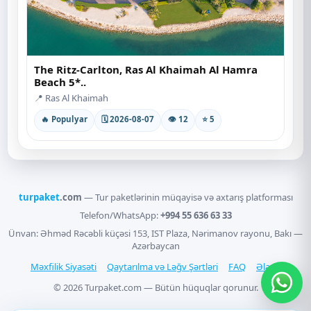
The Ritz-Carlton, Ras Al Khaimah Al Hamra
Beach 5*..
📍 Ras Al Khaimah
🔥 Populyar
🗓 2026-08-07
👁 12
⭐ 5
turpaket
.com
— Tur paketlərinin müqayisə və axtarış platforması
Telefon/WhatsApp:
+994 55 636 63 33
Ünvan: Əhməd Rəcəbli küçəsi 153, IST Plaza, Nərimanov rayonu, Bakı —
Azərbaycan
Məxfilik Siyasəti
Qaytarılma və Ləğv Şərtləri
FAQ
Əlaqə
© 2026 Turpaket.com — Bütün hüquqlar qorunur.