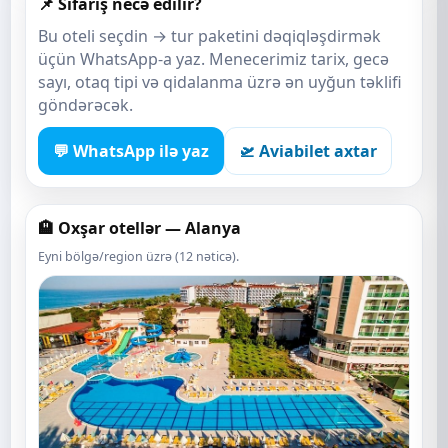
📌 Sifariş necə edilir?
Bu oteli seçdin → tur paketini dəqiqləşdirmək
üçün WhatsApp-a yaz. Menecerimiz tarix, gecə
sayı, otaq tipi və qidalanma üzrə ən uyğun təklifi
göndərəcək.
💬 WhatsApp ilə yaz
🛫 Aviabilet axtar
🏨 Oxşar otellər — Alanya
Eyni bölgə/region üzrə (12 nəticə).