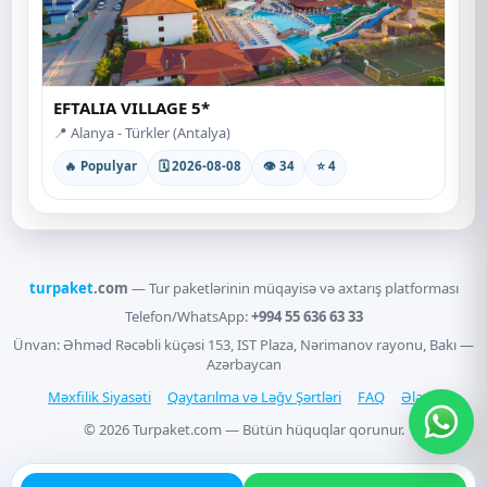
EFTALIA VILLAGE 5*
📍 Alanya - Türkler (Antalya)
🔥 Populyar
🗓 2026-08-08
👁 34
⭐ 4
turpaket
.com
— Tur paketlərinin müqayisə və axtarış platforması
Telefon/WhatsApp:
+994 55 636 63 33
Ünvan: Əhməd Rəcəbli küçəsi 153, IST Plaza, Nərimanov rayonu, Bakı —
Azərbaycan
Məxfilik Siyasəti
Qaytarılma və Ləğv Şərtləri
FAQ
Əlaqə
© 2026 Turpaket.com — Bütün hüquqlar qorunur.