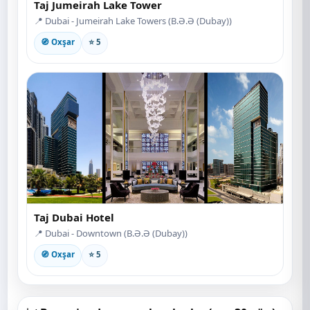
Taj Jumeirah Lake Tower
📍 Dubai - Jumeirah Lake Towers (B.Ə.Ə (Dubay))
🧭 Oxşar
⭐ 5
Taj Dubai Hotel
📍 Dubai - Downtown (B.Ə.Ə (Dubay))
🧭 Oxşar
⭐ 5