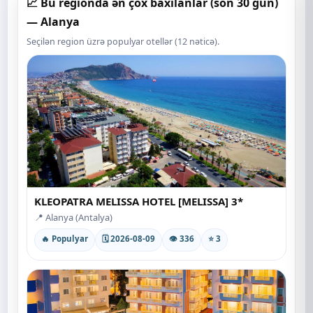
📈 Bu regionda ən çox baxılanlar (son 30 gün)
— Alanya
Seçilən region üzrə populyar otellər (12 nəticə).
KLEOPATRA MELISSA HOTEL [MELISSA] 3*
📍 Alanya (Antalya)
🔥 Populyar
🗓 2026-08-09
👁 336
⭐ 3