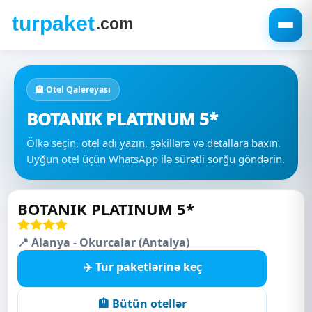
🏨 Otel Qalereyası
BOTANIK PLATINUM 5*
Ölkə seçin, otel adı yazın, şəkillərə və detallara baxın.
Uyğun otel üçün WhatsApp ilə sürətli sorğu göndərin.
BOTANIK PLATINUM 5*
📍 Alanya - Okurcalar (Antalya)
✈️ Tur paketlərinə keç
🏨 Bütün otellər