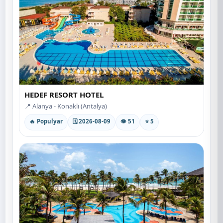
HEDEF RESORT HOTEL
📍 Alanya - Konaklı (Antalya)
🔥 Populyar
🗓 2026-08-09
👁 51
⭐ 5