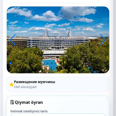
Размещение мужчины
Otel xüsusiyyəti
🗓️ Qiymət öyrən
Getmək istədiyiniz tarix