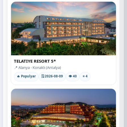
TELATIYE RESORT 5*
📍 Alanya - Konaklı (Antalya)
🔥 Populyar
🗓 2026-08-09
👁 40
⭐ 4