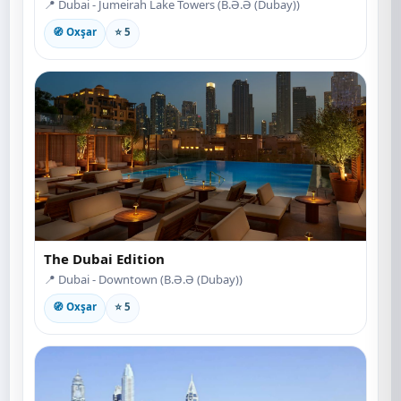
📍 Dubai - Jumeirah Lake Towers (B.Ə.Ə (Dubay))
🧭 Oxşar
⭐ 5
The Dubai Edition
📍 Dubai - Downtown (B.Ə.Ə (Dubay))
🧭 Oxşar
⭐ 5