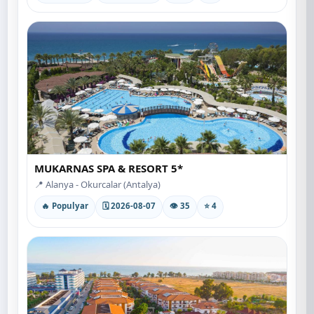
MUKARNAS SPA & RESORT 5*
📍 Alanya - Okurcalar (Antalya)
🔥 Populyar
🗓 2026-08-07
👁 35
⭐ 4