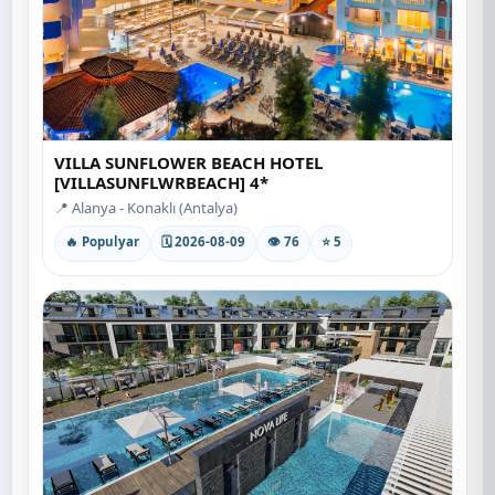
VILLA SUNFLOWER BEACH HOTEL
[VILLASUNFLWRBEACH] 4*
📍 Alanya - Konaklı (Antalya)
🔥 Populyar
🗓 2026-08-09
👁 76
⭐ 5