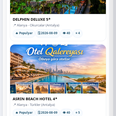
DELPHIN DELUXE 5*
📍 Alanya - Okurcalar (Antalya)
🔥 Populyar
🗓 2026-08-09
👁 40
⭐ 4
ASRIN BEACH HOTEL 4*
📍 Alanya - Türkler (Antalya)
🔥 Populyar
🗓 2026-08-09
👁 40
⭐ 5