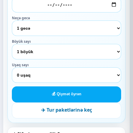
Neçə gecə
Böyük sayı
Uşaq sayı
💰 Qiymət öyrən
✈️ Tur paketlərinə keç