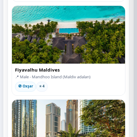
Fiyavalhu Maldives
📍 Male - Mandhoo Island (Maldiv adaları)
🧭 Oxşar
⭐ 4