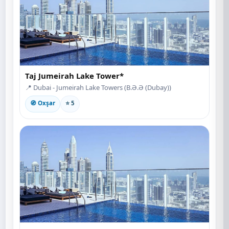
Taj Jumeirah Lake Tower*
📍 Dubai - Jumeirah Lake Towers (B.Ə.Ə (Dubay))
🧭 Oxşar
⭐ 5