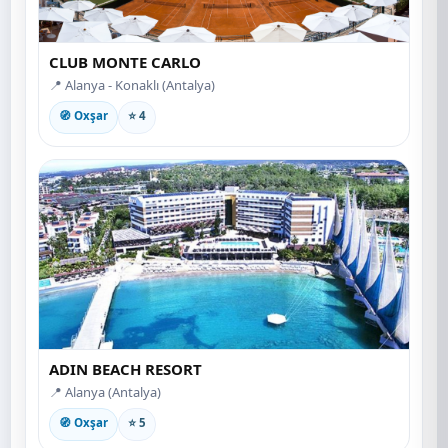
CLUB MONTE CARLO
📍 Alanya - Konaklı (Antalya)
🧭 Oxşar
⭐ 4
ADIN BEACH RESORT
📍 Alanya (Antalya)
🧭 Oxşar
⭐ 5