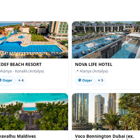
EDEF BEACH RESORT
NOVA LIFE HOTEL
 Alanya - Konaklı (Antalya)
📍 Alanya (Antalya)
 Oxşar
⭐ 4
🧭 Oxşar
⭐ 5
yavalhu Maldives
Voco Bonnington Dubai (ex.