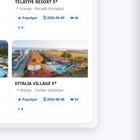
TELATIYE RESORT 5*
📍 Alanya - Konaklı (Antalya)
🔥 Populyar
🗓 2026-08-09
👁 40
⭐ 4
EFTALIA VILLAGE 5*
📍 Alanya - Türkler (Antalya)
🔥 Populyar
🗓 2026-08-08
👁 34
⭐ 4