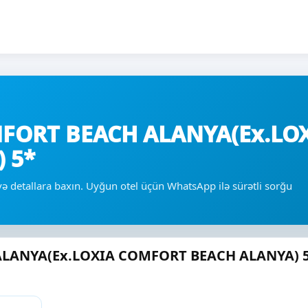
FORT BEACH ALANYA(Ex.LO
 5*
ə və detallara baxın. Uyğun otel üçün WhatsApp ilə sürətli sorğu
LANYA(Ex.LOXIA COMFORT BEACH ALANYA) 