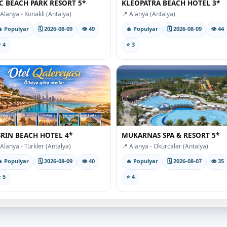
C BEACH PARK RESORT 5*
KLEOPATRA BEACH HOTEL 3*
 Alanya - Konaklı (Antalya)
📍 Alanya (Antalya)
 Populyar
🗓 2026-08-09
👁 49
🔥 Populyar
🗓 2026-08-09
👁 44
 4
⭐ 3
SRIN BEACH HOTEL 4*
MUKARNAS SPA & RESORT 5*
 Alanya - Türkler (Antalya)
📍 Alanya - Okurcalar (Antalya)
 Populyar
🗓 2026-08-09
👁 40
🔥 Populyar
🗓 2026-08-07
👁 35
 5
⭐ 4