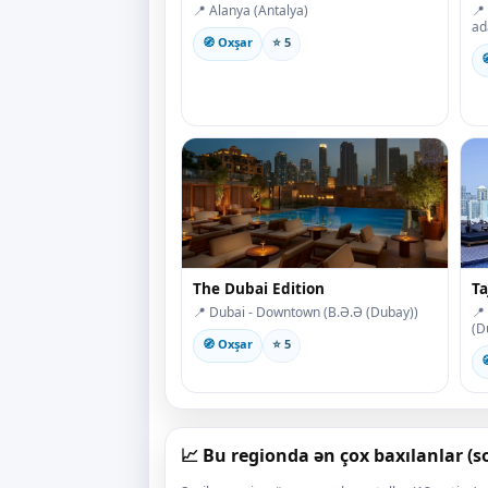
📍 Alanya (Antalya)
📍
ad
🧭 Oxşar
⭐ 5

The Dubai Edition
Ta
📍 Dubai - Downtown (B.Ə.Ə (Dubay))
📍
(D
🧭 Oxşar
⭐ 5

📈 Bu regionda ən çox baxılanlar (