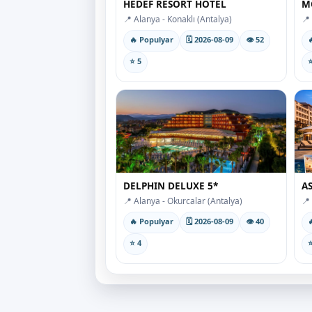
HEDEF RESORT HOTEL
M
📍 Alanya - Konaklı (Antalya)
📍
🔥 Populyar
🗓 2026-08-09
👁 52

⭐ 5
⭐
DELPHIN DELUXE 5*
A
📍 Alanya - Okurcalar (Antalya)
📍
🔥 Populyar
🗓 2026-08-09
👁 40

⭐ 4
⭐