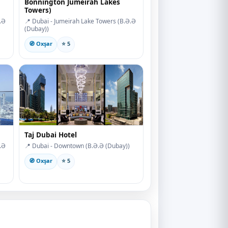
Bonnington Jumeirah Lakes
Towers)
.Ə
📍 Dubai - Jumeirah Lake Towers (B.Ə.Ə
(Dubay))
🧭 Oxşar
⭐ 5
Taj Dubai Hotel
.Ə
📍 Dubai - Downtown (B.Ə.Ə (Dubay))
🧭 Oxşar
⭐ 5