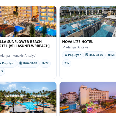
ILLA SUNFLOWER BEACH
NOVA LIFE HOTEL
OTEL [VILLASUNFLWRBEACH]
📍 Alanya (Antalya)
🔥 Populyar
🗓 2026-08-09
👁 58
 Alanya - Konaklı (Antalya)
⭐ 5
 Populyar
🗓 2026-08-09
👁 77
 5