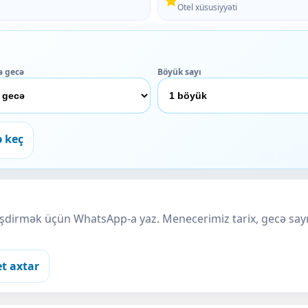
Otel xüsusiyyəti
ə gecə
Böyük sayı
ə keç
ləşdirmək üçün WhatsApp-a yaz. Menecerimiz tarix, gecə sayı
et axtar