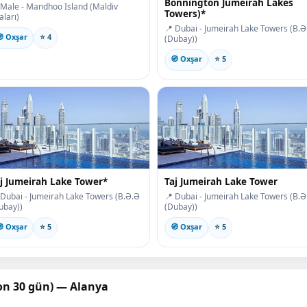
Bonnington Jumeirah Lakes
 Male - Mandhoo Island (Maldiv
Towers)*
aları)
📍 Dubai - Jumeirah Lake Towers (B.Ə
 Oxşar
⭐ 4
(Dubay))
🧭 Oxşar
⭐ 5
j Jumeirah Lake Tower*
Taj Jumeirah Lake Tower
 Dubai - Jumeirah Lake Towers (B.Ə.Ə
📍 Dubai - Jumeirah Lake Towers (B.Ə
ubay))
(Dubay))
 Oxşar
⭐ 5
🧭 Oxşar
⭐ 5
son 30 gün) — Alanya