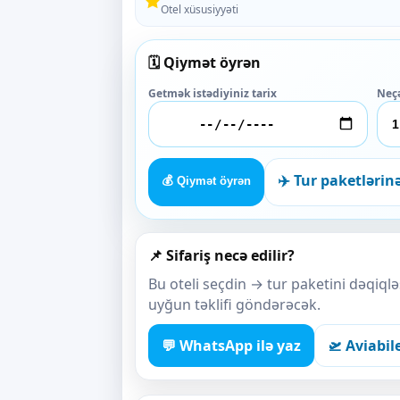
Otel xüsusiyyəti
🗓️ Qiymət öyrən
Getmək istədiyiniz tarix
Neç
✈️ Tur paketlərin
💰 Qiymət öyrən
📌 Sifariş necə edilir?
Bu oteli seçdin → tur paketini dəqiq
uyğun təklifi göndərəcək.
💬 WhatsApp ilə yaz
🛫 Aviabil