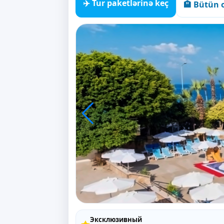
✈️ Tur paketlərinə keç
🏨 Bütün o
Эксклюзивный