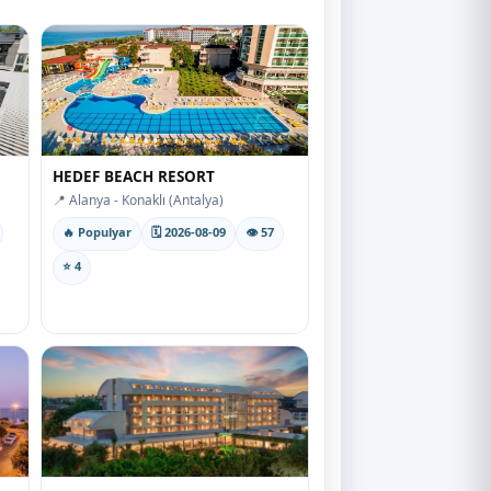
HEDEF BEACH RESORT
📍 Alanya - Konaklı (Antalya)
🔥 Populyar
🗓 2026-08-09
👁 57
⭐ 4