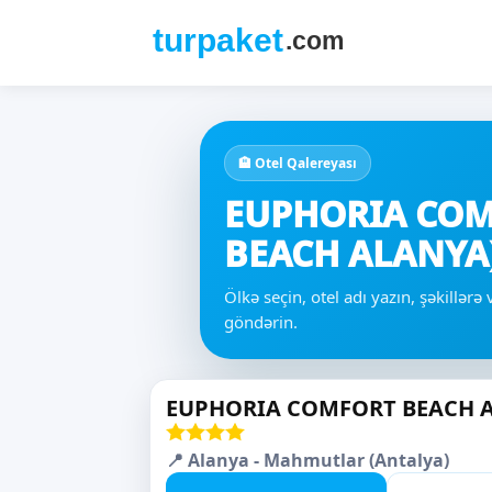
🏨 Otel Qalereyası
EUPHORIA COM
BEACH ALANYA)
Ölkə seçin, otel adı yazın, şəkillər
göndərin.
EUPHORIA COMFORT BEACH A
📍 Alanya - Mahmutlar (Antalya)