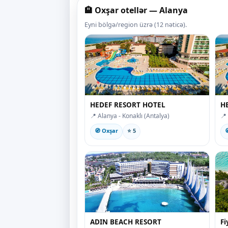
🏨 Oxşar otellər — Alanya
Eyni bölgə/region üzrə (12 nəticə).
HEDEF RESORT HOTEL
H
📍 Alanya - Konaklı (Antalya)
📍
🧭 Oxşar
⭐ 5

ADIN BEACH RESORT
Fi