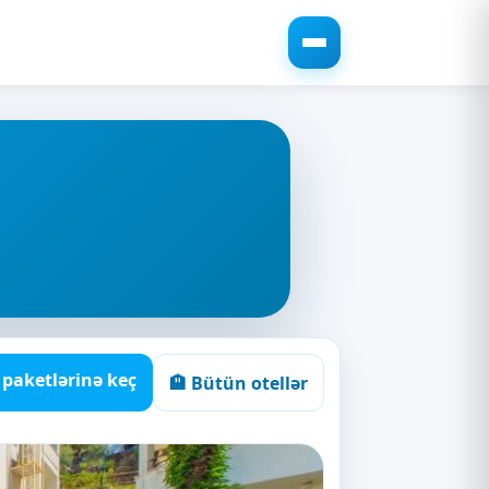
r paketlərinə keç
🏨 Bütün otellər