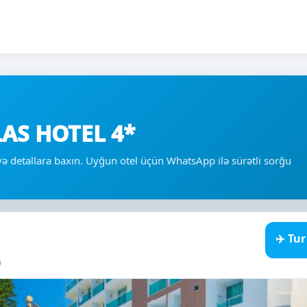
AS HOTEL 4*
ə və detallara baxın. Uyğun otel üçün WhatsApp ilə sürətli sorğu
✈️ Tu
)