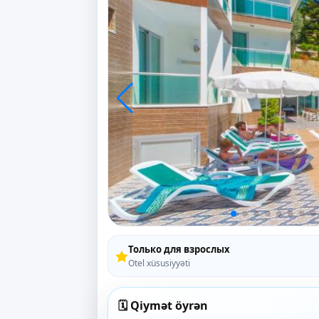
Только для взрослых
Otel xüsusiyyəti
🗓️ Qiymət öyrən