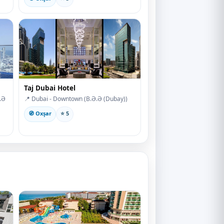
Taj Dubai Hotel
.Ə
📍 Dubai - Downtown (B.Ə.Ə (Dubay))
🧭 Oxşar
⭐ 5