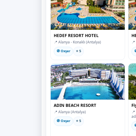
HEDEF RESORT HOTEL
H
📍 Alanya - Konaklı (Antalya)
📍
🧭 Oxşar
⭐ 5

ADIN BEACH RESORT
Fi
📍 Alanya (Antalya)
📍
ad
🧭 Oxşar
⭐ 5
