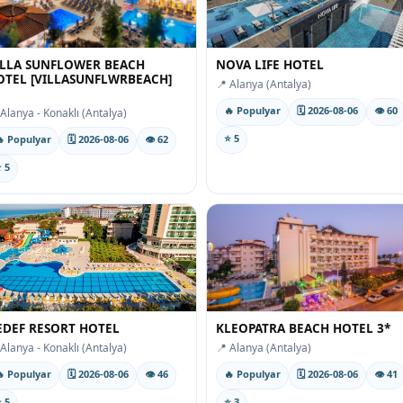
ILLA SUNFLOWER BEACH
NOVA LIFE HOTEL
OTEL [VILLASUNFLWRBEACH]
📍 Alanya (Antalya)
🔥 Populyar
🗓 2026-08-06
👁 60
 Alanya - Konaklı (Antalya)
⭐ 5
 Populyar
🗓 2026-08-06
👁 62
 5
EDEF RESORT HOTEL
KLEOPATRA BEACH HOTEL 3*
 Alanya - Konaklı (Antalya)
📍 Alanya (Antalya)
 Populyar
🗓 2026-08-06
👁 46
🔥 Populyar
🗓 2026-08-06
👁 41
 5
⭐ 3