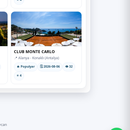
CLUB MONTE CARLO
📍 Alanya - Konaklı (Antalya)
🔥 Populyar
🗓 2026-08-06
👁 32
⭐ 4
ycan