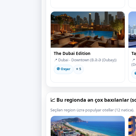
The Dubai Edition
Ta
📍 Dubai - Downtown (B.Ə.Ə (Dubay))
📍
(D
🧭 Oxşar
⭐ 5

📈 Bu regionda ən çox baxılanlar (
Seçilən region üzrə populyar otellər (12 nəticə).