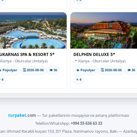
UKARNAS SPA & RESORT 5*
DELPHIN DELUXE 5*
 Alanya - Okurcalar (Antalya)
📍 Alanya - Okurcalar (Antalya)
 Populyar
🗓 2026-08-06
👁 36
🔥 Populyar
🗓 2026-08-06
👁 36
 4
⭐ 4
turpaket
.com
— Tur paketlərinin müqayisə və axtarış platforması
Telefon/WhatsApp:
+994 55 636 63 33
an: Əhməd Rəcəbli küçəsi 153, IST Plaza, Nərimanov rayonu, Bakı — Azərba