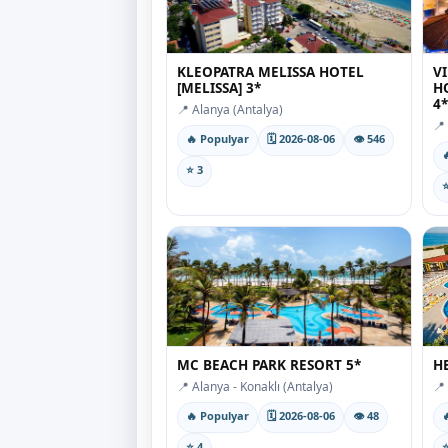
KLEOPATRA MELISSA HOTEL
V
[MELISSA] 3*
H
4*
📍 Alanya (Antalya)
📍
🔥 Populyar
🗓 2026-08-06
👁 546

⭐ 3
⭐
MC BEACH PARK RESORT 5*
H
📍 Alanya - Konaklı (Antalya)
📍
🔥 Populyar
🗓 2026-08-06
👁 48

⭐ 4
⭐