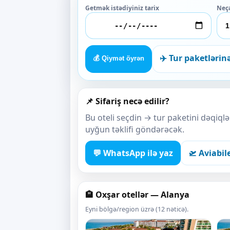
Getmək istədiyiniz tarix
Neç
✈️ Tur paketlərin
💰 Qiymət öyrən
📌 Sifariş necə edilir?
Bu oteli seçdin → tur paketini dəqiq
uyğun təklifi göndərəcək.
💬 WhatsApp ilə yaz
🛫 Aviabil
🏨 Oxşar otellər — Alanya
Eyni bölgə/region üzrə (12 nəticə).