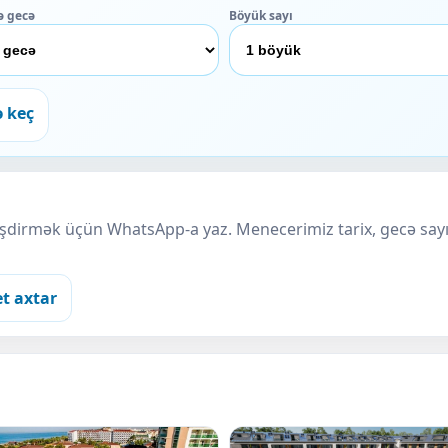
ə gecə
Böyük sayı
ə keç
ləşdirmək üçün WhatsApp-a yaz. Menecerimiz tarix, gecə sayı
et axtar