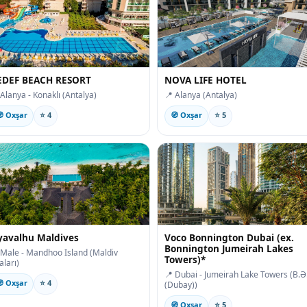
EDEF BEACH RESORT
NOVA LIFE HOTEL
 Alanya - Konaklı (Antalya)
📍 Alanya (Antalya)
 Oxşar
⭐ 4
🧭 Oxşar
⭐ 5
yavalhu Maldives
Voco Bonnington Dubai (ex.
Bonnington Jumeirah Lakes
 Male - Mandhoo Island (Maldiv
Towers)*
aları)
📍 Dubai - Jumeirah Lake Towers (B.Ə
 Oxşar
⭐ 4
(Dubay))
🧭 Oxşar
⭐ 5