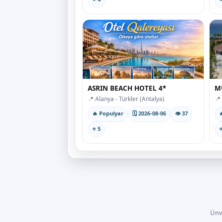
ASRIN BEACH HOTEL 4*
M
📍 Alanya - Türkler (Antalya)
📍
🔥 Populyar
🗓 2026-08-06
👁 37

⭐ 5
⭐
Ünv