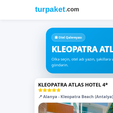
🏨 Otel Qalereyası
KLEOPATRA ATL
Ölkə seçin, otel adı yazın, şəkillər
göndərin.
KLEOPATRA ATLAS HOTEL 4*
📍 Alanya - Kleopatra Beach (Antalya