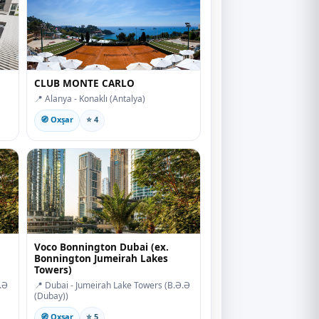
CLUB MONTE CARLO
📍 Alanya - Konaklı (Antalya)
🧭 Oxşar
⭐ 4
Voco Bonnington Dubai (ex.
Bonnington Jumeirah Lakes
Towers)
.Ə
📍 Dubai - Jumeirah Lake Towers (B.Ə.Ə
(Dubay))
🧭 Oxşar
⭐ 5