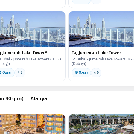
j Jumeirah Lake Tower*
Taj Jumeirah Lake Tower
 Dubai - Jumeirah Lake Towers (B.Ə.Ə
📍 Dubai - Jumeirah Lake Towers (B.Ə
ubay))
(Dubay))
 Oxşar
⭐ 5
🧭 Oxşar
⭐ 5
son 30 gün) — Alanya