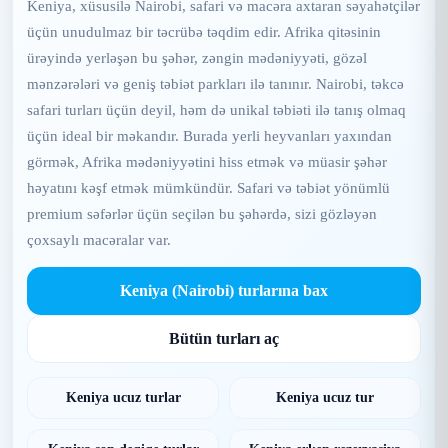
Keniya, xüsusilə Nairobi, safari və macəra axtaran səyahətçilər
üçün unudulmaz bir təcrübə təqdim edir. Afrika qitəsinin
ürəyində yerləşən bu şəhər, zəngin mədəniyyəti, gözəl
mənzərələri və geniş təbiət parkları ilə tanınır. Nairobi, təkcə
safari turları üçün deyil, həm də unikal təbiəti ilə tanış olmaq
üçün ideal bir məkandır. Burada yerli heyvanları yaxından
görmək, Afrika mədəniyyətini hiss etmək və müasir şəhər
həyatını kəşf etmək mümkündür. Safari və təbiət yönümlü
premium səfərlər üçün seçilən bu şəhərdə, sizi gözləyən
çoxsaylı macəralar var.
Keniya (Nairobi) turlarına bax
Bütün turları aç
Keniya ucuz turlar
Keniya ucuz tur