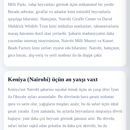
Milli Parkı, vəhşi heyvanları görmək üçün mükəmməl bir yerdir.
Burada zebralar, giraflar və aslanlar kimi müxtəlif heyvanlarla
qarşılaşa bilərsiniz. Həmçinin, Nairobi Giraffe Center və David
Sheldrick Wildlife Trust kimi mühafizə mərkəzləri, təbiətsevərlərin
maraq dairəsinə daxil olan yerlərdir. Şəhərin mədəniyyətini daha
yaxından tanımaq istəyirsinizsə, Nairobi Milli Muzeyi və Kazuri
Beads Factory kimi yerləri ziyarət edə bilərsiniz. Nairobi, həmçinin,
gecə həyatı, alış-veriş və yerli mətbəxi ilə də diqqət çəkir.
Keniya (Nairobi) üçün ən yaxşı vaxt
Keniya'nın Nairobi şəhərinə səyahət etmək üçün ən yaxşı dövr İyun
ilə Oktyabr ayları arasındadır. Bu dövrlərdə hava şəraiti nisbətən
quru və sərin olur, yağışların miqdarı azalır, bu da safari üçün ideal
şərait yaradır. Eyni zamanda, bu aylarda heyvanların miqrasiya dövrü
başlayır, yəni daha çox heyvanı görmək şansınız artır. Bu dövrdə,
safari turları təşkil edən şirkətlər də daha çox aktivdir, bu da