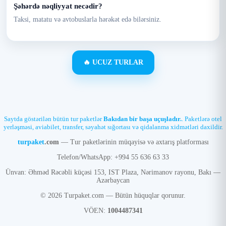
Şəhərdə nəqliyyat necədir?
Taksi, matatu və avtobuslarla hərəkət edə bilərsiniz.
🔥 UCUZ TURLAR
Saytda göstərilən bütün tur paketlər
Bakıdan bir başa uçuşladır.
. Paketlərə otel
yerləşməsi, aviabilet, transfer, səyahət sığortası və qidalanma xidmətləri daxildir.
turpaket
.com
— Tur paketlərinin müqayisə və axtarış platforması
Telefon/WhatsApp: +994 55 636 63 33
Ünvan: Əhməd Rəcəbli küçəsi 153, IST Plaza, Nərimanov rayonu, Bakı —
Azərbaycan
© 2026 Turpaket.com — Bütün hüquqlar qorunur.
VÖEN:
1004487341