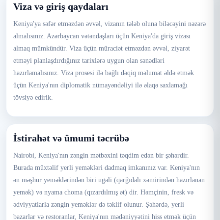
Viza və giriş qaydaları
Keniya'ya səfər etməzdən əvvəl, vizanın tələb oluna biləcəyini nəzərə
almalısınız. Azərbaycan vətəndaşları üçün Keniya'da giriş vizası
almaq mümkündür. Viza üçün müraciət etməzdən əvvəl, ziyarət
etməyi planlaşdırdığınız tarixlərə uygun olan sənədləri
hazırlamalısınız. Viza prosesi ilə bağlı dəqiq məlumat əldə etmək
üçün Keniya'nın diplomatik nümayəndəliyi ilə əlaqə saxlamağı
tövsiyə edirik.
İstirahət və ümumi təcrübə
Nairobi, Keniya'nın zəngin mətbəxini təqdim edən bir şəhərdir.
Burada müxtəlif yerli yeməkləri dadmaq imkanınız var. Keniya'nın
ən məşhur yeməklərindən biri ugali (qarğıdalı xəmirindən hazırlanan
yemək) və nyama choma (qızardılmış ət) dir. Həmçinin, fresk və
ədviyyatlarla zəngin yeməklər də təklif olunur. Şəhərdə, yerli
bazarlar və restoranlar, Keniya'nın mədəniyyətini hiss etmək üçün