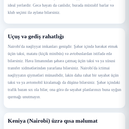
ideal yerlərdir. Gecə həyatı da canlıdır, burada müxtəlif barlar və
klub seçimi ilə əylənə bilərsiniz.
Uçuş və gediş rahatlığı
Nairobi'da nəqliyyat imkanları genişdir. Şəhər içində hərəkət etmək
üçün taksi, matatu (kiçik minibüs) və avtobuslardan istifadə edə
bilərsiniz. Hava limanından şəhərə çatmaq üçün taksi və ya xüsusi
transfer xidmətlərindən yararlana bilərsiniz. Nairobi'da ictimai
nəqliyyatın qiymətləri münasibdir, lakin daha rahat bir səyahət üçün
taksi və ya avtomobil kiralamağı da düşünə bilərsiniz. Şəhər içindəki
trafik bəzən sıx ola bilər, ona görə də səyahət planlarınızı buna uyğun
qurmağı unutmayın.
Keniya (Nairobi) üzrə qısa məlumat