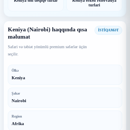
Keniya son deqiqe turlar
Keniya erken rezervasiya
turlari
Keniya (Nairobi) haqqında qısa
İSTİQAMƏT
məlumat
Safari və təbiət yönümlü premium səfərlər üçün
seçilir.
Ölkə
Keniya
Şəhər
Nairobi
Region
Afrika