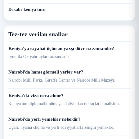
Dekabr keniya turu
Tez-tez verilən suallar
Keniya'ya səyahət üçün ən yaxşı dövr nə zamandır?
İyun ilə Oktyabr ayları arasındadır.
Nairobi'da hansı görməli yerlər var?
Nairobi Milli Parkı, Giraffe Center və Nairobi Milli Muzeyi.
Keniya'da viza necə alınır?
Keniya'nın diplomatik nümayəndəliyindən müraciət etməlisiniz.
Nairobi'da yerli yeməklər nələrdir?
Ugali, nyama choma və yerli ədviyyatlarla zəngin yeməklər.