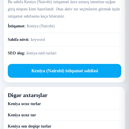
Bu səhifə Keniya (Nairobi) istiqaməti üzrə axtarış intentinə uyğun
giriş nöqtəsi kimi hazırlanıb. Əsas aktiv tur seçimlərini görmək üçün
istiqamət səhifəsinə keçə bilərsiniz.
İstiqamət:
Keniya (Nairobi)
Səhifə növü:
keyword
SEO slug:
keniya-tatil-turlari
Keniya (Nairobi) istiqamət səhifəsi
Digər axtarışlar
Keniya ucuz turlar
Keniya ucuz tur
Keniya son deqiqe turlar