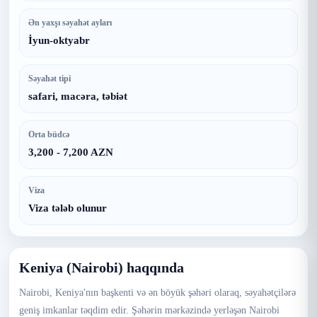
Ən yaxşı səyahət ayları
İyun-oktyabr
Səyahət tipi
safari, macəra, təbiət
Orta büdcə
3,200 - 7,200 AZN
Viza
Viza tələb olunur
Keniya (Nairobi) haqqında
Nairobi, Keniya'nın başkenti və ən böyük şəhəri olaraq, səyahətçilərə
geniş imkanlar təqdim edir. Şəhərin mərkəzində yerləşən Nairobi