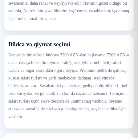
səyahətinizi daha rahat və keyfiyyətli edir. Havanın gözəl olduğu bu
aylarda, Nairobi'nin gözəlliklərini kəşf etmək və təbiətlə iç içə olmaq
üçün mükəmməl bir zaman.
Büdcə və qiymət seçimi
Keniya'da bir səfərin büdcəsi 3200 AZN-dən başlayaraq 7200 AZN-ə
qədər dəyişə bilər. Bu qiymət aralığı, seçdiyiniz otel növü, safari
turları və digər aktivliklərə görə dəyişir. Premium otellərdə qalmaq,
xüsusi safari turları və yerli mətbəxdən dadmaq istədiyinizdə
büdcəniz artacaq. Səyahətinizi planlarkən, gediş-dönüş biletləri, otel
rezervasiyaları və gündəlik xərcləri də nəzərə almalısınız. Həmçinin,
safari turları üçün əlavə xərcləri də unutmamaq vacibdir. Səyahət
etməzdən əvvəl büdcənizi yaxşı planlaşdırmaq, xoş bir təcrübə üçün
vacibdir.