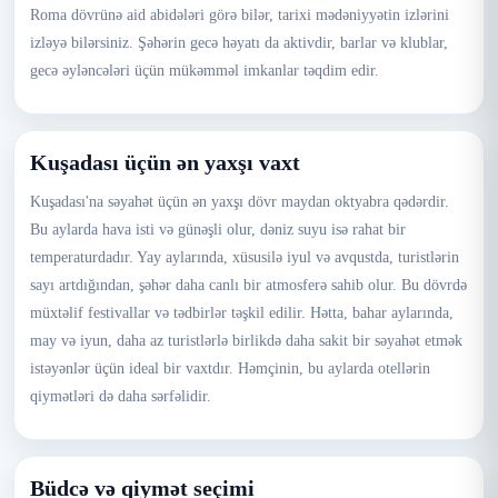
Roma dövrünə aid abidələri görə bilər, tarixi mədəniyyətin izlərini
izləyə bilərsiniz. Şəhərin gecə həyatı da aktivdir, barlar və klublar,
gecə əyləncələri üçün mükəmməl imkanlar təqdim edir.
Kuşadası üçün ən yaxşı vaxt
Kuşadası'na səyahət üçün ən yaxşı dövr maydan oktyabra qədərdir.
Bu aylarda hava isti və günəşli olur, dəniz suyu isə rahat bir
temperaturdadır. Yay aylarında, xüsusilə iyul və avqustda, turistlərin
sayı artdığından, şəhər daha canlı bir atmosferə sahib olur. Bu dövrdə
müxtəlif festivallar və tədbirlər təşkil edilir. Hətta, bahar aylarında,
may və iyun, daha az turistlərlə birlikdə daha sakit bir səyahət etmək
istəyənlər üçün ideal bir vaxtdır. Həmçinin, bu aylarda otellərin
qiymətləri də daha sərfəlidir.
Büdcə və qiymət seçimi