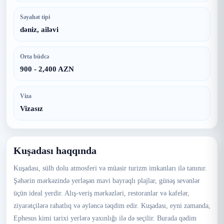
Səyahət tipi
dəniz, ailəvi
Orta büdcə
900 - 2,400 AZN
Viza
Vizasız
Kuşadası haqqında
Kuşadası, sülh dolu atmosferi və müasir turizm imkanları ilə tanınır.
Şəhərin mərkəzində yerləşən mavi bayraqlı plajlar, günəş sevənlər
üçün ideal yerdir. Alış-veriş mərkəzləri, restoranlar və kafelər,
ziyarətçilərə rahatlıq və əyləncə təqdim edir. Kuşadası, eyni zamanda,
Ephesus kimi tarixi yerlərə yaxınlığı ilə də seçilir. Burada qədim