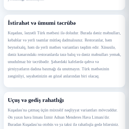
İstirahət və ümumi təcrübə
Kuşadası, ləzzətli Türk mətbəxi ilə doludur. Burada dəniz məhsulları,
kebablar və yerli təamlar mütləq dadmalısınız. Restoranlar, həm
beynəlxalq, həm də yerli mətbəx variantları təqdim edir. Xüsusilə,
dəniz kənarındakı restoranlarda təzə balıq və dəniz məhsulları yemək,
unudulmaz bir təcrübədir. Şəhərdəki kafelərdə qəhvə və
şirniyyatların dadına baxmağı da unutmayın. Türk mətbəxinin
zənginliyi, səyahətinizin ən gözəl anlarından biri olacaq.
Uçuş və gediş rahatlığı
Kuşadası'na çatmaq üçün müxtəlif nəqliyyat variantları mövcuddur.
Ən yaxın hava limanı İzmir Adnan Menderes Hava Limanı'dır.
Buradan Kuşadası'na otobüs və ya taksi ilə rahatlıqla gedə bilərsiniz.