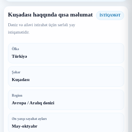
Kuşadası haqqında qısa məlumat
İSTİQAMƏT
Dəniz və ailəvi istirahət üçün sərfəli yay
istiqamətidir.
Ölkə
Türkiyə
Şəhər
Kuşadası
Region
Avropa / Aralıq dənizi
Ən yaxşı səyahət ayları
May-oktyabr