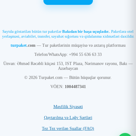
Saytda göstərilən bütün tur paketlər
Bakıdan bir başa uçuşladır.
. Paketlərə otel
yerləşməsi, aviabilet, transfer, səyahət sığortası və qidalanma xidmətləri daxildir.
turpaket
.com
— Tur paketlərinin müqayisə və axtarış platforması
Telefon/WhatsApp: +994 55 636 63 33
Ünvan: Əhməd Rəcəbli küçəsi 153, IST Plaza, Nərimanov rayonu, Bakı —
Azərbaycan
© 2026 Turpaket.com — Bütün hüquqlar qorunur.
VÖEN:
1004487341
Məxfilik Siyasəti
Qaytarılma və Ləğv Şərtləri
Tez Tez verilən Suallar (FAQ)