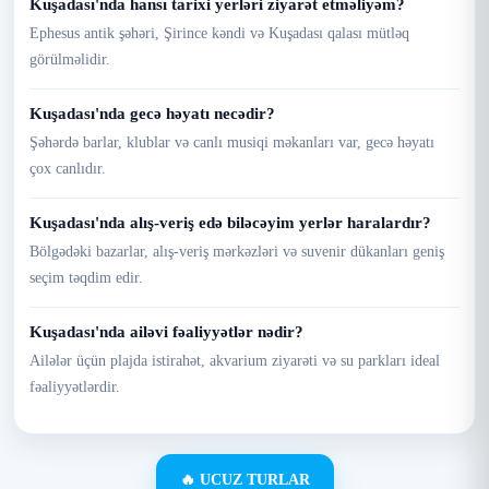
Kuşadası'nda hansı tarixi yerləri ziyarət etməliyəm?
Ephesus antik şəhəri, Şirince kəndi və Kuşadası qalası mütləq
görülməlidir.
Kuşadası'nda gecə həyatı necədir?
Şəhərdə barlar, klublar və canlı musiqi məkanları var, gecə həyatı
çox canlıdır.
Kuşadası'nda alış-veriş edə biləcəyim yerlər haralardır?
Bölgədəki bazarlar, alış-veriş mərkəzləri və suvenir dükanları geniş
seçim təqdim edir.
Kuşadası'nda ailəvi fəaliyyətlər nədir?
Ailələr üçün plajda istirahət, akvarium ziyarəti və su parkları ideal
fəaliyyətlərdir.
🔥 UCUZ TURLAR