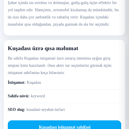
Şəhər içində isə avtobus və dolmuşlar, gediş-gəliş üçün effektiv bir
yol təqdim edir. Həmçinin, avtomobil kiralamaq da mümkündür, bu
da sizə daha çox sərbəstlik və rahatlıq verir. Kuşadası içindəki
məsafələr qısa olduğundan, piyada gəzmək də əla bir seçimdir.
Kuşadası üzrə qısa məlumat
Bu səhifə Kuşadası istiqaməti üzrə axtarış intentinə uyğun giriş
nöqtəsi kimi hazırlanıb. Əsas aktiv tur seçimlərini görmək üçün
istiqamət səhifəsinə keçə bilərsiniz.
İstiqamət:
Kuşadası
Səhifə növü:
keyword
SEO slug:
kusadasi-seyahat-turlari
Kuşadası istiqamət səhifəsi