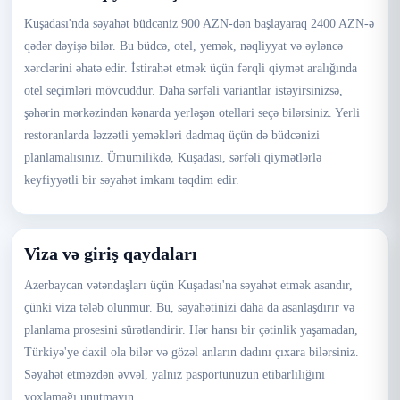
Kuşadası'nda səyahət büdcəniz 900 AZN-dən başlayaraq 2400 AZN-ə
qədər dəyişə bilər. Bu büdcə, otel, yemək, nəqliyyat və əyləncə
xərclərini əhatə edir. İstirahət etmək üçün fərqli qiymət aralığında
otel seçimləri mövcuddur. Daha sərfəli variantlar istəyirsinizsə,
şəhərin mərkəzindən kənarda yerləşən otelləri seçə bilərsiniz. Yerli
restoranlarda ləzzətli yeməkləri dadmaq üçün də büdcənizi
planlamalısınız. Ümumilikdə, Kuşadası, sərfəli qiymətlərlə
keyfiyyətli bir səyahət imkanı təqdim edir.
Viza və giriş qaydaları
Azerbaycan vətəndaşları üçün Kuşadası'na səyahət etmək asandır,
çünki viza tələb olunmur. Bu, səyahətinizi daha da asanlaşdırır və
planlama prosesini sürətləndirir. Hər hansı bir çətinlik yaşamadan,
Türkiyə'ye daxil ola bilər və gözəl anların dadını çıxara bilərsiniz.
Səyahət etməzdən əvvəl, yalnız pasportunuzun etibarlılığını
yoxlamağı unutmayın.