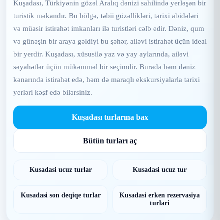
Kuşadası, Türkiyənin gözəl Aralıq dənizi sahilində yerləşən bir
turistik məkandır. Bu bölgə, təbii gözəllikləri, tarixi abidələri
və müasir istirahət imkanları ilə turistləri cəlb edir. Dəniz, qum
və günəşin bir araya gəldiyi bu şəhər, ailəvi istirahət üçün ideal
bir yerdir. Kuşadası, xüsusilə yaz və yay aylarında, ailəvi
səyahətlər üçün mükəmməl bir seçimdir. Burada həm dəniz
kənarında istirahət edə, həm də maraqlı ekskursiyalarla tarixi
yerləri kəşf edə bilərsiniz.
Kuşadası turlarına bax
Bütün turları aç
Kusadasi ucuz turlar
Kusadasi ucuz tur
Kusadasi son deqiqe turlar
Kusadasi erken rezervasiya
turlari