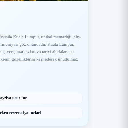
Xüsusilə Kuala Lumpur, unikal memarlığı, alış-
 harmoniyası göz önündədir. Kuala Lumpur,
ış-veriş mərkəzləri və tarixi abidələr sizi
 ölkənin gözəlliklərini kəşf edərək unudulmaz
ayziya ucuz tur
rken rezervasiya turlari