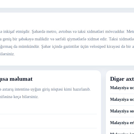
inkişaf etmişdir. Şəhərdə metro, avtobus və taksi xidmətləri mövcuddur. Metro 
 geniş bir şəbəkəyə malikdir və sərfəli qiymətlərlə xidmət edir. Taksi xidmətlər
çağırmaq da mümkündür. Şəhər içində gəzintilər üçün velosiped kirayəsi də bir 
ilərsiniz.
qısa məlumat
Digər axt
Malayziya uc
axtarış intentinə uyğun giriş nöqtəsi kimi hazırlanıb.
ifəsinə keçə bilərsiniz.
Malayziya uc
Malayziya so
Malayziya erk