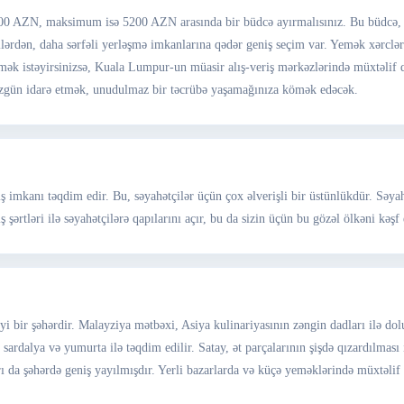
AZN, maksimum isə 5200 AZN arasında bir büdcə ayırmalısınız. Bu büdcə, otel
ellərdən, daha sərfəli yerləşmə imkanlarına qədər geniş seçim var. Yemək xərclə
etmək istəyirsinizsə, Kuala Lumpur-un müasir alış-veriş mərkəzlərində müxtəlif 
üzgün idarə etmək, unudulmaz bir təcrübə yaşamağınıza kömək edəcək.
ş imkanı təqdim edir. Bu, səyahətçilər üçün çox əlverişli bir üstünlükdür. Səya
şərtləri ilə səyahətçilərə qapılarını açır, bu da sizin üçün bu gözəl ölkəni kəşf
i bir şəhərdir. Malayziya mətbəxi, Asiya kulinariyasının zəngin dadları ilə d
ş sardalya və yumurta ilə təqdim edilir. Satay, ət parçalarının şişdə qızardılma
ı da şəhərdə geniş yayılmışdır. Yerli bazarlarda və küçə yeməklərində müxtəlif