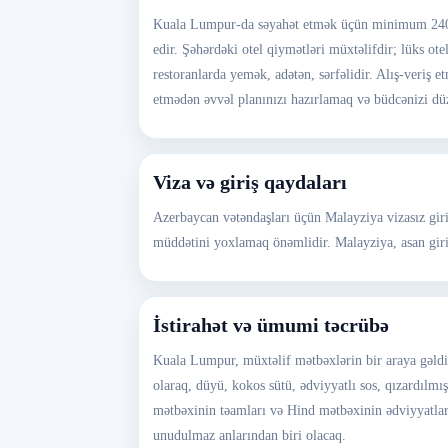
Kuala Lumpur-da səyahət etmək üçün minimum 2400 
edir. Şəhərdəki otel qiymətləri müxtəlifdir; lüks ot
restoranlarda yemək, adətən, sərfəlidir. Alış-veriş 
etmədən əvvəl planınızı hazırlamaq və büdcənizi d
Viza və giriş qaydaları
Azerbaycan vətəndaşları üçün Malayziya vizasız giri
müddətini yoxlamaq önəmlidir. Malayziya, asan giriş 
İstirahət və ümumi təcrübə
Kuala Lumpur, müxtəlif mətbəxlərin bir araya gəldiy
olaraq, düyü, kokos sütü, ədviyyatlı sos, qızardılmı
mətbəxinin təamları və Hind mətbəxinin ədviyyatlar
unudulmaz anlarından biri olacaq.