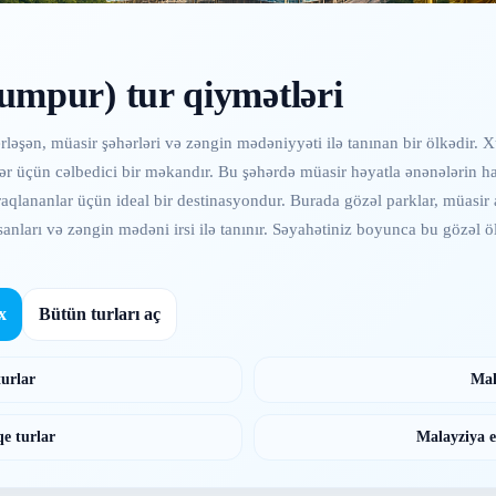
umpur) tur qiymətləri
ləşən, müasir şəhərləri və zəngin mədəniyyəti ilə tanınan bir ölkədir. 
çilər üçün cəlbedici bir məkandır. Bu şəhərdə müasir həyatla ənənələrin
qlananlar üçün ideal bir destinasyondur. Burada gözəl parklar, müasir al
nsanları və zəngin mədəni irsi ilə tanınır. Səyahətiniz boyunca bu gözəl
x
Bütün turları aç
turlar
Mal
e turlar
Malayziya e