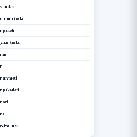
y turlari
dirimli turlar
r paketi
ynar turlar
rlar
r
r qiymeti
r paketleri
rlari
ru
yziya turu