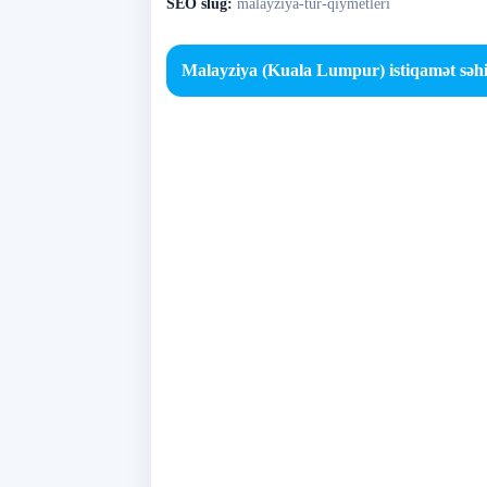
SEO slug:
malayziya-tur-qiymetleri
Malayziya (Kuala Lumpur) istiqamət səhi