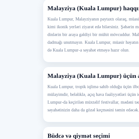
Malayziya (Kuala Lumpur) haqq
Kuala Lumpur, Malayziyanın paytaxtı olaraq, müasir
kimi ikonik yerləri ziyarət edə bilərsiniz. Şəhərin
dinlərin bir araya gəldiyi bir mühit mövcuddur. M
dadmağı unutmayın. Kuala Lumpur, müasir həyatın təl
də Kuala Lumpur-a səyahət etməyə hazır olun.
Malayziya (Kuala Lumpur) üçün ə
Kuala Lumpur, tropik iqlimə sahib olduğu üçün ilboy
mülayimdir, beləliklə, açıq hava fəaliyyətləri üçün 
Lumpur-da keçirilən müxtəlif festivallar, mədəni tədb
səyahətinizin daha da gözəl keçməsini təmin edəcək
Büdcə və qiymət seçimi