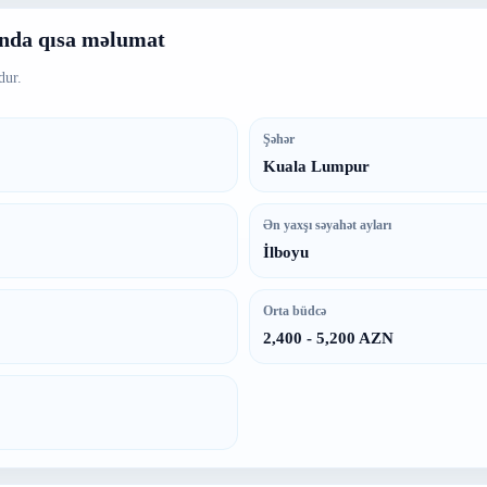
nda qısa məlumat
dur.
Şəhər
Kuala Lumpur
Ən yaxşı səyahət ayları
İlboyu
Orta büdcə
2,400 - 5,200 AZN