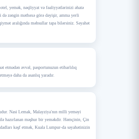
, yemək, nəqliyyat və fəaliyyətlərinizi əhatə
ri də zəngin mətbəxə görə dəyişir, amma yerli
qiymət aralığında məhsullar tapa bilərsiniz. Səyahət
hət etmədən əvvəl, pasportunuzun etibarlılıq
 etməyə daha da asanlıq yaradır.
oludur. Nasi Lemak, Malayziya'nın milli yeməyi
sı ilə hazırlanan məşhur bir yeməkdir. Həmçinin, Çin
 dadları kəşf etmək, Kuala Lumpur-da səyahətinizin