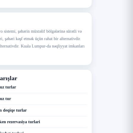
sistemi, şəhərin müxtəlif bölgələrinə sürətli və
i, şəhəri kəşf etmək üçün rahat bir alternativdir.
alternativdir. Kuala Lumpur-da nəqliyyat imkanları
arışlar
uz turlar
uz tur
n deqiqe turlar
en rezervasiya turlari