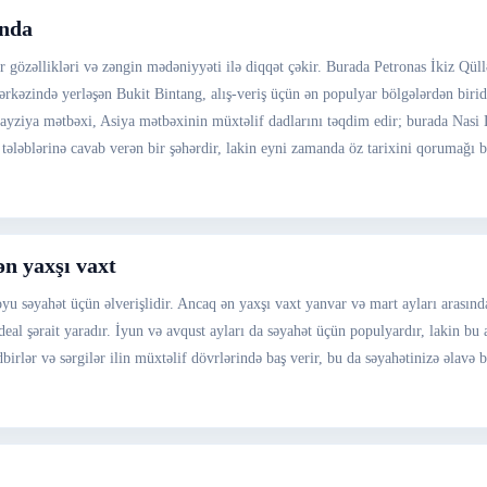
ında
 gözəllikləri və zəngin mədəniyyəti ilə diqqət çəkir. Burada Petronas İkiz Qü
 mərkəzində yerləşən Bukit Bintang, alış-veriş üçün ən populyar bölgələrdən bir
alayziya mətbəxi, Asiya mətbəxinin müxtəlif dadlarını təqdim edir; burada Na
əblərinə cavab verən bir şəhərdir, lakin eyni zamanda öz tarixini qorumağı bac
n yaxşı vaxt
u səyahət üçün əlverişlidir. Ancaq ən yaxşı vaxt yanvar və mart ayları arasınd
ideal şərait yaradır. İyun və avqust ayları da səyahət üçün populyardır, lakin bu
irlər və sərgilər ilin müxtəlif dövrlərində baş verir, bu da səyahətinizə əlavə b
.