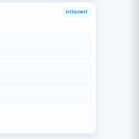
İSTİQAMƏT