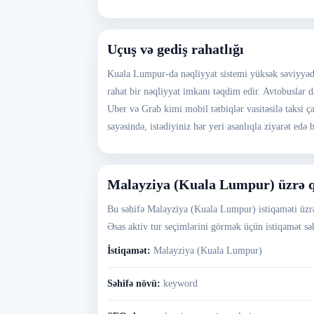
Uçuş və gediş rahatlığı
Kuala Lumpur-da nəqliyyat sistemi yüksək səviyyədə 
rahat bir nəqliyyat imkanı təqdim edir. Avtobuslar da
Uber və Grab kimi mobil tətbiqlər vasitəsilə taksi 
sayəsində, istədiyiniz hər yeri asanlıqla ziyarət edə b
Malayziya (Kuala Lumpur) üzrə 
Bu səhifə Malayziya (Kuala Lumpur) istiqaməti üzrə 
Əsas aktiv tur seçimlərini görmək üçün istiqamət səh
İstiqamət:
Malayziya (Kuala Lumpur)
Səhifə növü:
keyword