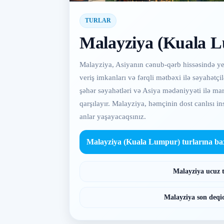
TURLAR
Malayziya (Kuala L
Malayziya, Asiyanın cənub-qərb hissəsində yer
veriş imkanları və fərqli mətbəxi ilə səyahət
şəhər səyahətləri və Asiya mədəniyyəti ilə mara
qarşılayır. Malayziya, həmçinin dost canlısı i
anlar yaşayacaqsınız.
Malayziya (Kuala Lumpur) turlarına ba
Malayziya ucuz 
Malayziya son deqiq