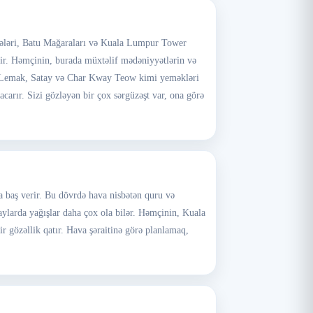
llələri, Batu Mağaraları və Kuala Lumpur Tower
idir. Həmçinin, burada müxtəlif mədəniyyətlərin və
si Lemak, Satay və Char Kway Teow kimi yeməkləri
arır. Sizi gözləyən bir çox sərgüzəşt var, ona görə
a baş verir. Bu dövrdə hava nisbətən quru və
 aylarda yağışlar daha çox ola bilər. Həmçinin, Kuala
ir gözəllik qatır. Hava şəraitinə görə planlamaq,