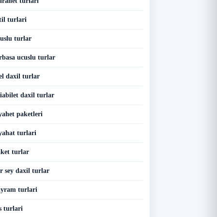
irahet turlari
il turlari
uslu turlar
rbasa ucuslu turlar
l daxil turlar
abilet daxil turlar
yahet paketleri
yahat turlari
ket turlar
 sey daxil turlar
yram turlari
 turlari