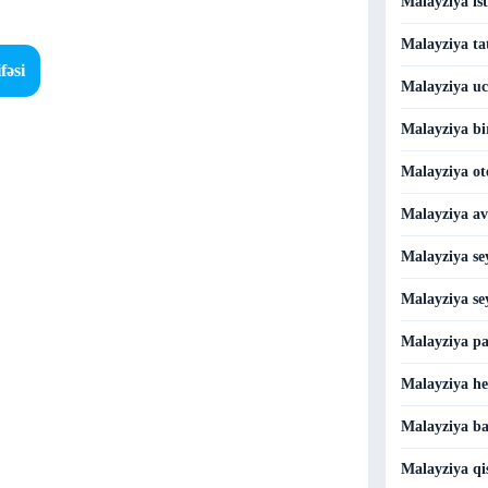
Malayziya ist
Malayziya tat
fəsi
Malayziya uc
Malayziya bi
Malayziya ote
Malayziya avi
Malayziya se
Malayziya se
Malayziya pa
Malayziya her
Malayziya ba
Malayziya qis