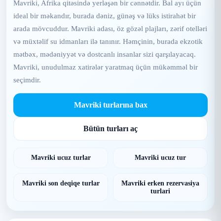
Mavriki, Afrika qitəsində yerləşən bir cənnətdir. Bal ayı üçün
ideal bir məkandır, burada dəniz, günəş və lüks istirahət bir
arada mövcuddur. Mavriki adası, öz gözəl plajları, zərif otelləri
və müxtəlif su idmanları ilə tanınır. Həmçinin, burada ekzotik
mətbəx, mədəniyyət və dostcanlı insanlar sizi qarşılayacaq.
Mavriki, unudulmaz xatirələr yaratmaq üçün mükəmməl bir
seçimdir.
Mavriki turlarına bax
Bütün turları aç
Mavriki ucuz turlar
Mavriki ucuz tur
Mavriki son deqiqe turlar
Mavriki erken rezervasiya
turlari