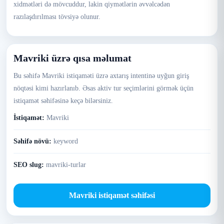
xidmətləri də mövcuddur, lakin qiymətlərin əvvəlcədən
razılaşdırılması tövsiyə olunur.
Mavriki üzrə qısa məlumat
Bu səhifə Mavriki istiqaməti üzrə axtarış intentinə uyğun giriş
nöqtəsi kimi hazırlanıb. Əsas aktiv tur seçimlərini görmək üçün
istiqamət səhifəsinə keçə bilərsiniz.
İstiqamət:
Mavriki
Səhifə növü:
keyword
SEO slug:
mavriki-turlar
Mavriki istiqamət səhifəsi