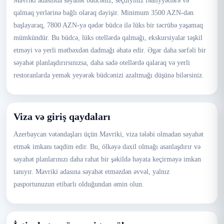
Mavriki adasında səyahət büdcəniz, seçdiyiniz fəaliyyətlərə və
qalmaq yerlərinə bağlı olaraq dəyişir. Minimum 3500 AZN-dən
başlayaraq, 7800 AZN-yə qədər büdcə ilə lüks bir təcrübə yaşamaq
mümkündür. Bu büdcə, lüks otellərdə qalmağı, ekskursiyalar təşkil
etməyi və yerli mətbəxdən dadmağı əhatə edir. Əgər daha sərfəli bir
səyahət planlaşdırırsınızsa, daha sadə otellərdə qalaraq və yerli
restoranlarda yemək yeyərək büdcənizi azaltmağı düşünə bilərsiniz.
Viza və giriş qaydaları
Azerbaycan vətəndaşları üçün Mavriki, viza tələbi olmadan səyahət
etmək imkanı təqdim edir. Bu, ölkəyə daxil olmağı asanlaşdırır və
səyahət planlarınızı daha rahat bir şəkildə həyata keçirməyə imkan
tanıyır. Mavriki adasına səyahət etməzdən əvvəl, yalnız
pasportunuzun etibarlı olduğundan əmin olun.