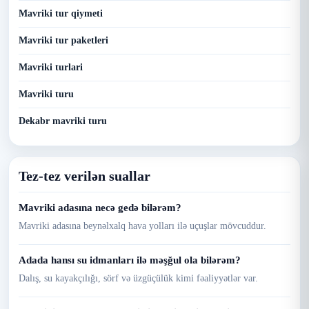
Mavriki tur qiymeti
Mavriki tur paketleri
Mavriki turlari
Mavriki turu
Dekabr mavriki turu
Tez-tez verilən suallar
Mavriki adasına necə gedə bilərəm?
Mavriki adasına beynəlxalq hava yolları ilə uçuşlar mövcuddur.
Adada hansı su idmanları ilə məşğul ola bilərəm?
Dalış, su kayakçılığı, sörf və üzgüçülük kimi fəaliyyətlər var.