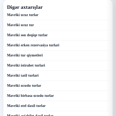
Digər axtarışlar
Mavriki ucuz turlar
Mavriki ucuz tur
Mavriki son deqiqe turlar
Mavriki erken rezervasiya turlari
Mavriki tur qiymetleri
Mavriki istirahet turlari
Mavriki tatil turlari
Mavriki ucuslu turlar
Mavriki birbasa ucuslu turlar
Mavriki otel daxil turlar
Mavriki aviabilet daxil turlar