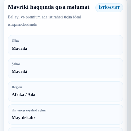
Mavriki haqqında qısa məlumat
İSTİQAMƏT
Bal ayı və premium ada istirahəti üçün ideal
istiqamətlərdəndir.
Ölkə
Mavriki
Şəhər
Mavriki
Region
Afrika / Ada
Ən yaxşı səyahət ayları
May-dekabr