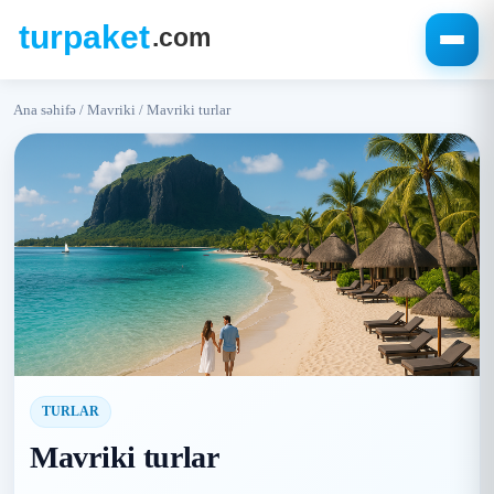
Ana səhifə
/
Mavriki
/
Mavriki turlar
TURLAR
Mavriki turlar