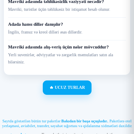
Mavriki adasında təhlükəsizlik vəziyyəti necədir?
Mavriki, turistlər üçün təhlükəsiz bir istiqamət hesab olunur.
Adada hansı dillər danışılır?
İngilis, fransız və kreol dilləri əsas dillərdir.
Mavriki adasında alış-veriş üçün nələr mövcuddur?
Yerli suvenirlər, ədviyyatlar və zərgərlik məmulatları satın ala
bilərsiniz.
🔥 UCUZ TURLAR
Saytda göstərilən bütün tur paketlər
Bakıdan bir başa uçuşladır.
. Paketlərə otel
yerləşməsi, aviabilet, transfer, səyahət sığortası və qidalanma xidmətləri daxildir.