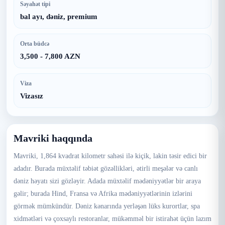
Səyahət tipi
bal ayı, dəniz, premium
Orta büdcə
3,500 - 7,800 AZN
Viza
Vizasız
Mavriki haqqında
Mavriki, 1,864 kvadrat kilometr sahəsi ilə kiçik, lakin təsir edici bir
adadır. Burada müxtəlif təbiət gözəllikləri, ətirli meşələr və canlı
dəniz həyatı sizi gözləyir. Adada müxtəlif mədəniyyətlər bir araya
gəlir; burada Hind, Fransa və Afrika mədəniyyətlərinin izlərini
görmək mümkündür. Dəniz kənarında yerləşən lüks kurortlar, spa
xidmətləri və çoxsaylı restoranlar, mükəmməl bir istirahət üçün lazım