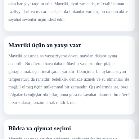
olan hər şeyi təqdim edir. Mavriki, eyni zamanda, müxtəlif idman
fəaliyyətləri və macəralar üçün də imkanlar yaradır, bu da onu aktiv
səyahət sevənlər üçün ideal edir.
Mavriki üçün ən yaxşı vaxt
Mavriki adasında ən yaxşı ziyarət dövrü maydan dekabr ayına
qədərdir. Bu dövrdə hava daha mülayim və quru olur, plajda
günəşlənmək üçün ideal şərait yaradır. Həmçinin, bu aylarda suyun
temperaturu da rahatdır, beləliklə, dənizdə üzmək və su idmanları ilə
məşğul olmaq üçün mükəmməl bir zamandır. Qış aylarında isə, bəzi
bölgələrdə yağışlar ola bilər, buna görə də səyahət planınızı bu dövrü
nəzərə alaraq tənzimləmək müdrik olar.
Büdcə və qiymət seçimi