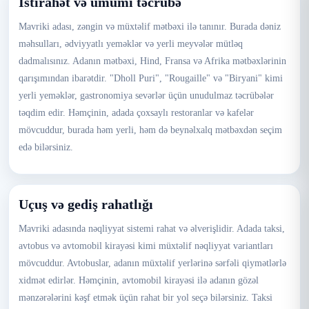
İstirahət və ümumi təcrübə
Mavriki adası, zəngin və müxtəlif mətbəxi ilə tanınır. Burada dəniz
məhsulları, ədviyyatlı yeməklər və yerli meyvələr mütləq
dadmalısınız. Adanın mətbəxi, Hind, Fransa və Afrika mətbəxlərinin
qarışımından ibarətdir. "Dholl Puri", "Rougaille" və "Biryani" kimi
yerli yeməklər, gastronomiya sevərlər üçün unudulmaz təcrübələr
təqdim edir. Həmçinin, adada çoxsaylı restoranlar və kafelər
mövcuddur, burada həm yerli, həm də beynəlxalq mətbəxdən seçim
edə bilərsiniz.
Uçuş və gediş rahatlığı
Mavriki adasında nəqliyyat sistemi rahat və əlverişlidir. Adada taksi,
avtobus və avtomobil kirayəsi kimi müxtəlif nəqliyyat variantları
mövcuddur. Avtobuslar, adanın müxtəlif yerlərinə sərfəli qiymətlərlə
xidmət edirlər. Həmçinin, avtomobil kirayəsi ilə adanın gözəl
mənzərələrini kəşf etmək üçün rahat bir yol seçə bilərsiniz. Taksi