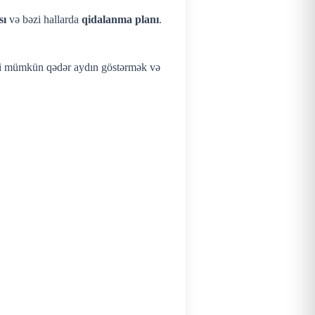
sı
və bəzi hallarda
qidalanma planı
.
əri mümkün qədər aydın göstərmək və