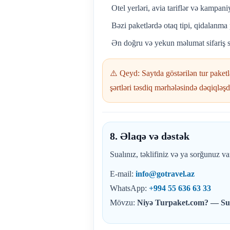
Otel yerləri, avia tariflər və kampani
Bəzi paketlərdə otaq tipi, qidalanma 
Ən doğru və yekun məlumat sifariş s
⚠️ Qeyd: Saytda göstərilən tur paket
şərtləri təsdiq mərhələsində dəqiqləşdir
8. Əlaqə və dəstək
Sualınız, təklifiniz və ya sorğunuz va
E-mail:
info@gotravel.az
WhatsApp:
+994 55 636 63 33
Mövzu:
Niyə Turpaket.com? — Sual