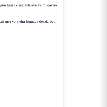
ğun turu axtarır, filtrləyir və müqayisə
Yəni qısa və aydın formada desək,
bəli