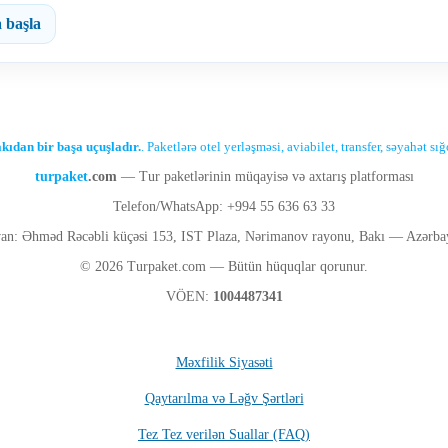
 başla
kıdan bir başa uçuşladır.
. Paketlərə otel yerləşməsi, aviabilet, transfer, səyahət s
turpaket
.com
— Tur paketlərinin müqayisə və axtarış platforması
Telefon/WhatsApp: +994 55 636 63 33
an: Əhməd Rəcəbli küçəsi 153, IST Plaza, Nərimanov rayonu, Bakı — Azərba
© 2026 Turpaket.com — Bütün hüquqlar qorunur.
VÖEN:
1004487341
Məxfilik Siyasəti
Qaytarılma və Ləğv Şərtləri
Tez Tez verilən Suallar (FAQ)