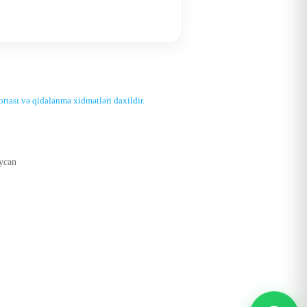
ığortası və qidalanma xidmətləri daxildir.
ycan