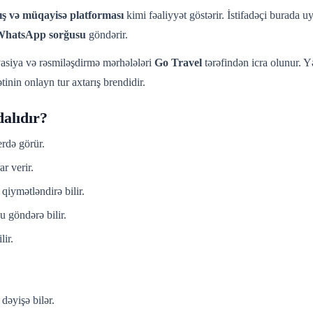
ış və müqayisə platforması
kimi fəaliyyət göstərir. İstifadəçi burada uy
WhatsApp sorğusu
göndərir.
asiya və rəsmiləşdirmə mərhələləri
Go Travel
tərəfindən icra olunur. 
inin onlayn tur axtarış brendidir.
dalıdır?
erdə görür.
r verir.
qiymətləndirə bilir.
 göndərə bilir.
lir.
dəyişə bilər.