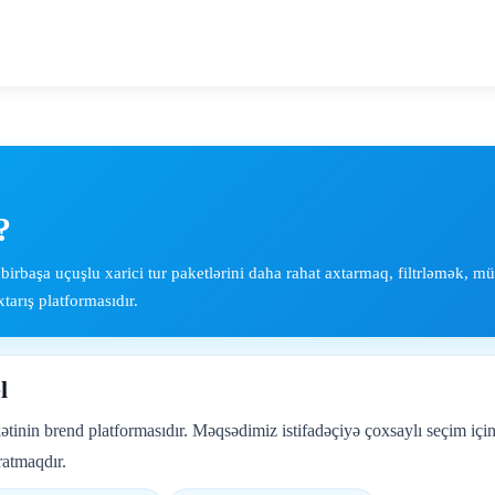
?
rbaşa uçuşlu xarici tur paketlərini daha rahat axtarmaq, filtrləmək, m
arış platformasıdır.
l
tinin brend platformasıdır. Məqsədimiz istifadəçiyə çoxsaylı seçim iç
atmaqdır.