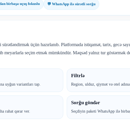
dan birbaşa uçuş fokuslu
💬 WhatsApp ilə sürətli sorğu
i sürətləndirmək üçün hazırlanıb. Platformada istiqamət, tarix, gecə sayı,
cib meyarlarla seçim etmək mümkündür. Məqsəd yalnız tur göstərmək de
Filtrlə
ına uyğun variantları tap.
Region, ulduz, qiymət və otel adına g
Sorğu göndər
ha rahat qərar ver.
Seçdiyin paketi WhatsApp ilə birbaş