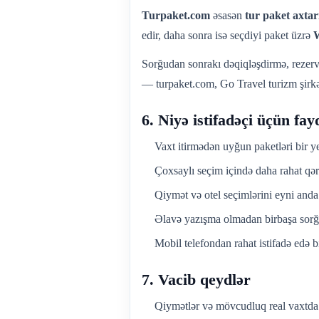
Turpaket.com
əsasən
tur paket axtar
edir, daha sonra isə seçdiyi paket üzrə
Sorğudan sonrakı dəqiqləşdirmə, rezerv
— turpaket.com, Go Travel turizm şirkət
6. Niyə istifadəçi üçün fay
Vaxt itirmədən uyğun paketləri bir y
Çoxsaylı seçim içində daha rahat qəra
Qiymət və otel seçimlərini eyni anda 
Əlavə yazışma olmadan birbaşa sorğu
Mobil telefondan rahat istifadə edə bi
7. Vacib qeydlər
Qiymətlər və mövcudluq real vaxtda 