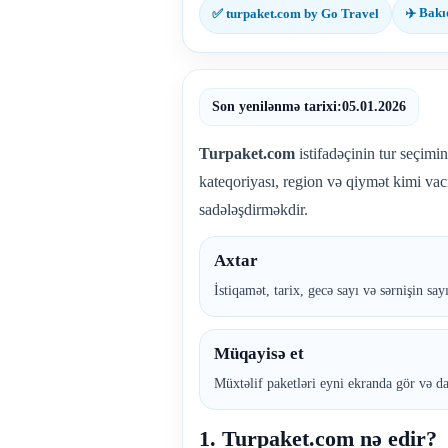
✈️ Bakı
✅ turpaket.com by Go Travel
Son yenilənmə tarixi:
05.01.2026
Turpaket.com
istifadəçinin tur seçimin
kateqoriyası, region və qiymət kimi va
sadələşdirməkdir.
Axtar
İstiqamət, tarix, gecə sayı və sərnişin say
Müqayisə et
Müxtəlif paketləri eyni ekranda gör və da
1. Turpaket.com nə edir?