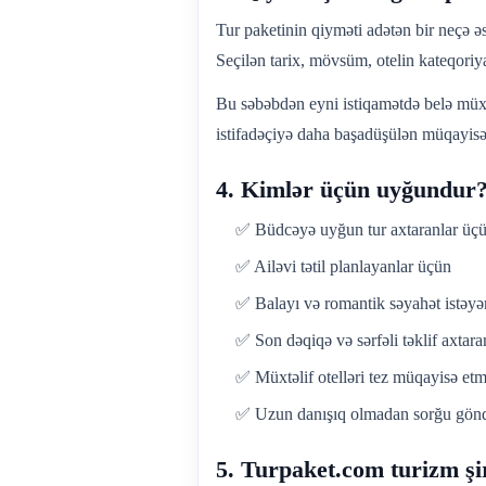
Tur paketinin qiyməti adətən bir neçə 
Seçilən tarix, mövsüm, otelin kateqoriya
Bu səbəbdən eyni istiqamətdə belə müx
istifadəçiyə daha başadüşülən müqayisə
4. Kimlər üçün uyğundur
✅ Büdcəyə uyğun tur axtaranlar üç
✅ Ailəvi tətil planlayanlar üçün
✅ Balayı və romantik səyahət istəyə
✅ Son dəqiqə və sərfəli təklif axtara
✅ Müxtəlif otelləri tez müqayisə etm
✅ Uzun danışıq olmadan sorğu gönd
5. Turpaket.com turizm şi