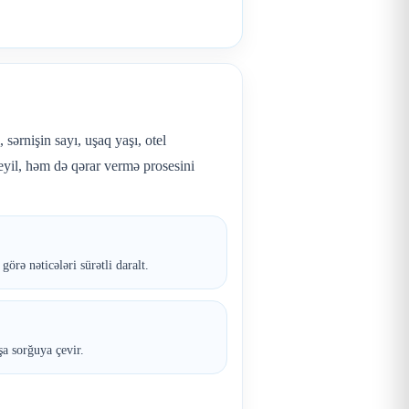
 sərnişin sayı, uşaq yaşı, otel
yil, həm də qərar vermə prosesini
örə nəticələri sürətli daralt.
a sorğuya çevir.