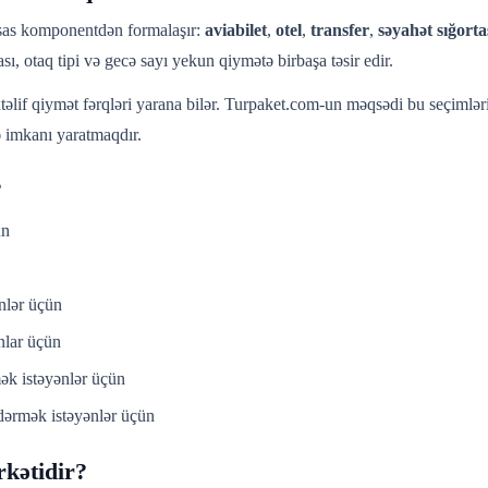
əsas komponentdən formalaşır:
aviabilet
,
otel
,
transfer
,
səyahət sığorta
sı, otaq tipi və gecə sayı yekun qiymətə birbaşa təsir edir.
təlif qiymət fərqləri yarana bilər. Turpaket.com-un məqsədi bu seçiml
 imkanı yaratmaqdır.
?
ün
nlər üçün
nlar üçün
ək istəyənlər üçün
ərmək istəyənlər üçün
rkətidir?