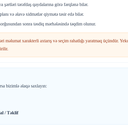
ya şərtləri tərəfdaş qaydalarına görə fərqlənə bilər.
planı və əlavə xidmətlər qiymətə təsir edə bilər.
orğusundan sonra təsdiq mərhələsində təqdim olunur.
ləri məlumat xarakterli axtarış və seçim rahatlığı yaratmaq üçündür. Y
ilir.
rsa bizimlə əlaqə saxlayın:
 / Təklif