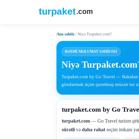
Ana səhifə
/
Niyə Turpaket.com?
RƏSMİ MƏLUMAT SƏHİFƏSİ
Niyə Turpaket.com
Turpaket.com by Go Travel — Bakıdan bi
göndərmək üçün qurulmuş müasir tur axt
turpaket.com by Go Trave
turpaket.com
— Go Travel turizm şirkə
sürətli
və
daha rahat
seçim imkanı yar