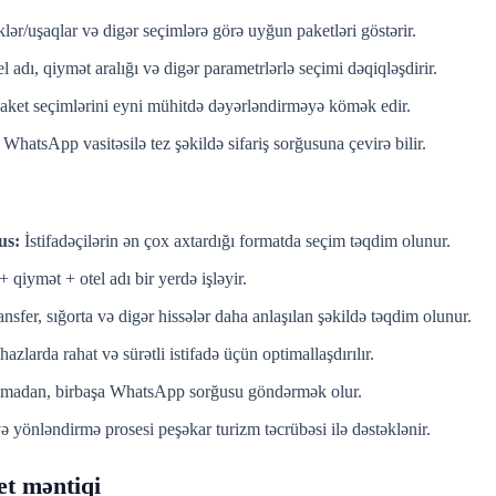
lər/uşaqlar və digər seçimlərə görə uyğun paketləri göstərir.
 adı, qiymət aralığı və digər parametrlərlə seçimi dəqiqləşdirir.
paket seçimlərini eyni mühitdə dəyərləndirməyə kömək edir.
 WhatsApp vasitəsilə tez şəkildə sifariş sorğusuna çevirə bilir.
us:
İstifadəçilərin ən çox axtardığı formatda seçim təqdim olunur.
qiymət + otel adı bir yerdə işləyir.
ansfer, sığorta və digər hissələr daha anlaşılan şəkildə təqdim olunur.
azlarda rahat və sürətli istifadə üçün optimallaşdırılır.
madan, birbaşa WhatsApp sorğusu göndərmək olur.
 yönləndirmə prosesi peşəkar turizm təcrübəsi ilə dəstəklənir.
et məntiqi