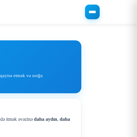
üqayisə etmək və sorğu
ində itmək əvəzinə
daha aydın
,
daha