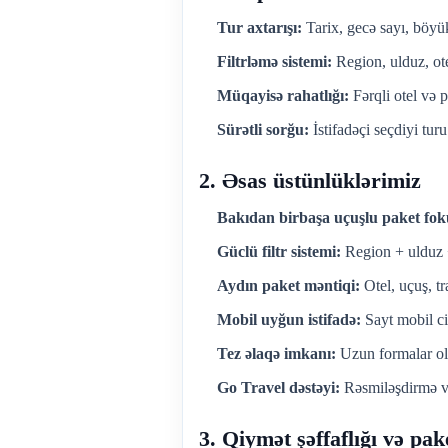
Tur axtarışı:
Tarix, gecə sayı, böyük
Filtrləmə sistemi:
Region, ulduz, otel
Müqayisə rahatlığı:
Fərqli otel və 
Sürətli sorğu:
İstifadəçi seçdiyi turu
2. Əsas üstünlüklərimiz
Bakıdan birbaşa uçuşlu paket fok
Güclü filtr sistemi:
Region + ulduz + 
Aydın paket məntiqi:
Otel, uçuş, tr
Mobil uyğun istifadə:
Sayt mobil cih
Tez əlaqə imkanı:
Uzun formalar ol
Go Travel dəstəyi:
Rəsmiləşdirmə və
3. Qiymət şəffaflığı və pak