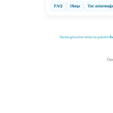
FAQ
Əlaqə
Tur axtarmağa
Saytda göstərilən bütün tur paketlər
Ba
Ünv