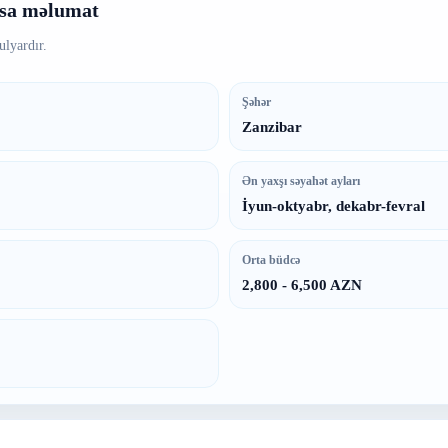
ısa məlumat
ulyardır.
Şəhər
Zanzibar
Ən yaxşı səyahət ayları
İyun-oktyabr, dekabr-fevral
Orta büdcə
2,800 - 6,500 AZN