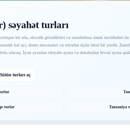
) səyahət turları
erləşən bir ada, ekzotik gözəllikləri və unudulmaz dəniz təcrübələri ilə 
romantik bal ayı, dəniz macəraları və istirahət üçün ideal bir yerdir. Zanz
la dolu olacaq. İyun ayından oktyabr ayına və dekabrdan fevral ayına qə
Bütün turları aç
turlar
Tan
e turlar
Tanzaniya e