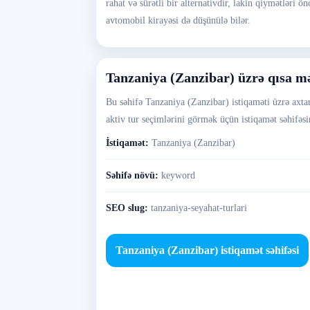
rahat və sürətli bir alternativdir, lakin qiymətləri 
avtomobil kirayəsi də düşünülə bilər.
Tanzaniya (Zanzibar) üzrə qısa 
Bu səhifə Tanzaniya (Zanzibar) istiqaməti üzrə axtar
aktiv tur seçimlərini görmək üçün istiqamət səhifəsin
İstiqamət:
Tanzaniya (Zanzibar)
Səhifə növü:
keyword
SEO slug:
tanzaniya-seyahat-turlari
Tanzaniya (Zanzibar) istiqamət səhifəsi