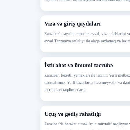
Viza və giriş qaydaları
Zanzibar'a səyahət etmədən əvvəl, viza tələblərini 
əvvəl Tanzaniya səfirliyi ilə əlaqə saxlamaq və laz
İstirahət və ümumi təcrübə
Zanzibar, ləzzətli yeməkləri ilə tanınır. Yerli mətbə
dadmalısınız. Yerli bazarlarda təzə meyvələr və dən
təcrübələri təqdim edəcək.
Uçuş və gediş rahatlığı
Zanzibar'da hərəkət etmək üçün müxtəlif nəqliyyat va