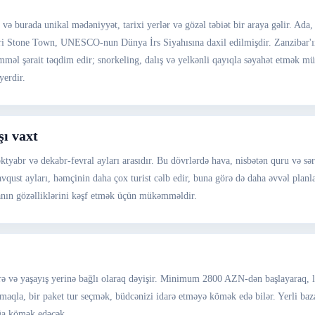
 və burada unikal mədəniyyət, tarixi yerlər və gözəl təbiət bir araya gəlir. Ada,
 Stone Town, UNESCO-nun Dünya İrs Siyahısına daxil edilmişdir. Zanzibar'ın ye
mməl şərait təqdim edir; snorkeling, dalış və yelkənli qayıqla səyahət etmək
yerdir.
şı vaxt
ktyabr və dekabr-fevral ayları arasıdır. Bu dövrlərdə hava, nisbətən quru və sə
vqust ayları, həmçinin daha çox turist cəlb edir, buna görə də daha əvvəl planl
adanın gözəlliklərini kəşf etmək üçün mükəmməldir.
lərə və yaşayış yerinə bağlı olaraq dəyişir. Minimum 2800 AZN-dən başlayaraq,
lmaqla, bir paket tur seçmək, büdcənizi idarə etməyə kömək edə bilər. Yerli baza
ağa kömək edəcək.