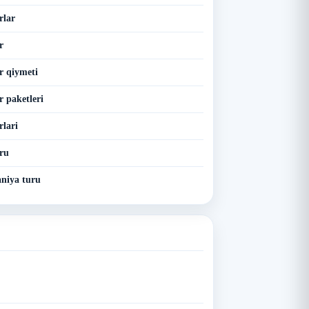
rlar
r
r qiymeti
r paketleri
rlari
ru
niya turu