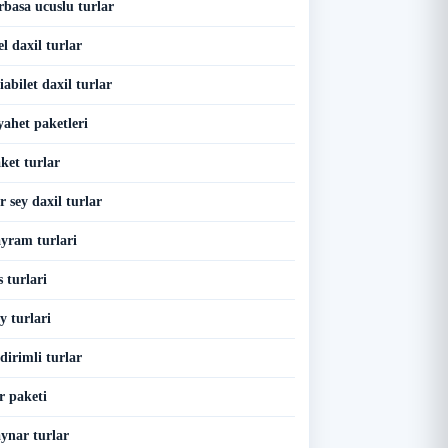
rbasa ucuslu turlar
l daxil turlar
abilet daxil turlar
yahet paketleri
ket turlar
 sey daxil turlar
yram turlari
 turlari
y turlari
dirimli turlar
r paketi
ynar turlar