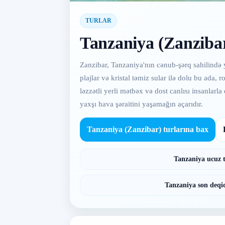
TURLAR
Tanzaniya (Zanzibar
Zanzibar, Tanzaniya'nın cənub-şərq sahilində y
plajlar və kristal təmiz sular ilə dolu bu ada, 
ləzzətli yerli mətbəx və dost canlısı insanlar
yaxşı hava şəraitini yaşamağın açarıdır.
Tanzaniya (Zanzibar) turlarına bax
Tanzaniya ucuz 
Tanzaniya son deqiq