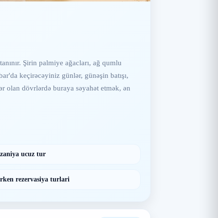
tanınır. Şirin palmiye ağacları, ağ qumlu
ibar'da keçirəcəyiniz günlər, günəşin batışı,
dər olan dövrlərdə buraya səyahət etmək, ən
zaniya ucuz tur
rken rezervasiya turlari