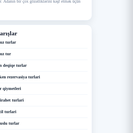
dir. Adanın bir çox gözəlliklərini kəşf etmək üçün
arışlar
uz turlar
uz tur
n deqiqe turlar
en rezervasiya turlari
r qiymetleri
irahet turlari
il turlari
uslu turlar