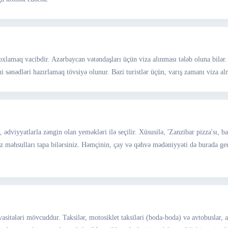
yoxlamaq vacibdir. Azərbaycan vətəndaşları üçün viza alınması tələb oluna bilər
ımi sənədləri hazırlamaq tövsiyə olunur. Bəzi turistlər üçün, varış zamanı viza
x, ədviyyatlarla zəngin olan yeməkləri ilə seçilir. Xüsusilə, 'Zanzibar pizza'sı, 
iz məhsulları tapa bilərsiniz. Həmçinin, çay və qəhvə mədəniyyəti də burada ge
sitələri mövcuddur. Taksilər, motosiklet taksiləri (boda-boda) və avtobuslar, a