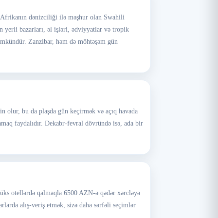
 Afrikanın dənizciliği ilə məşhur olan Swahili
rli bazarları, əl işləri, ədviyyatlar və tropik
 mümkündür. Zanzibar, həm də möhtəşəm gün
rin olur, bu da plaşda gün keçirmək və açıq havada
amaq faydalıdır. Dekabr-fevral dövründə isə, ada bir
 lüks otellərdə qalmaqla 6500 AZN-ə qədər xərcləyə
rlarda alış-veriş etmək, sizə daha sərfəli seçimlər