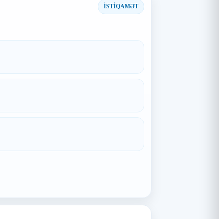
İSTİQAMƏT