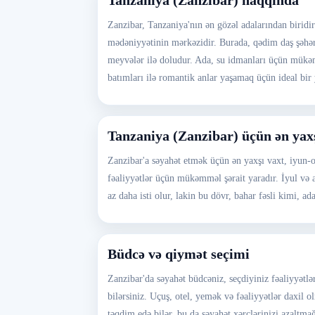
Tanzaniya (Zanzibar) haqqında
Zanzibar, Tanzaniya'nın ən gözəl adalarından biridir
mədəniyyətinin mərkəzidir. Burada, qədim daş şəhəri
meyvələr ilə doludur. Ada, su idmanları üçün mükə
batımları ilə romantik anlar yaşamaq üçün ideal bir 
Tanzaniya (Zanzibar) üçün ən yax
Zanzibar'a səyahət etmək üçün ən yaxşı vaxt, iyun-o
fəaliyyətlər üçün mükəmməl şərait yaradır. İyul və a
az daha isti olur, lakin bu dövr, bahar fəsli kimi, 
Büdcə və qiymət seçimi
Zanzibar'da səyahət büdcəniz, seçdiyiniz fəaliyyət
bilərsiniz. Uçuş, otel, yemək və fəaliyyətlər daxil o
təqdim edə bilər, bu da səyahət xərclərinizi azaltm