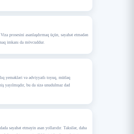
. Viza prosesini asanlaşdırmaq üçün, səyahət etmədən
 almaq imkanı da mövcuddur.
balıq yeməkləri və ədviyyatlı toyuq, mütləq
niş yayılmışdır, bu da sizə unudulmaz dad
dada səyahət etməyin asan yollarıdır. Taksilər, daha