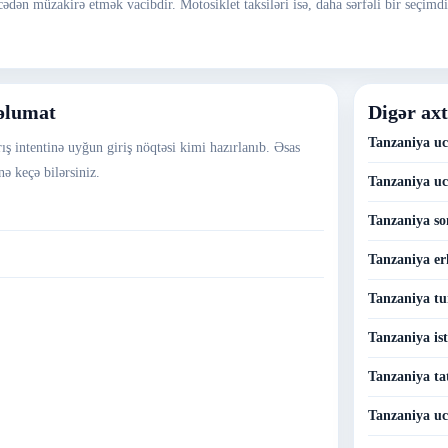
öncədən müzakirə etmək vacibdir. Motosiklet taksiləri isə, daha sərfəli bir seçim
məlumat
Digər axt
Tanzaniya uc
ış intentinə uyğun giriş nöqtəsi kimi hazırlanıb. Əsas
ə keçə bilərsiniz.
Tanzaniya uc
Tanzaniya so
Tanzaniya erk
Tanzaniya tu
Tanzaniya ist
Tanzaniya tat
Tanzaniya uc