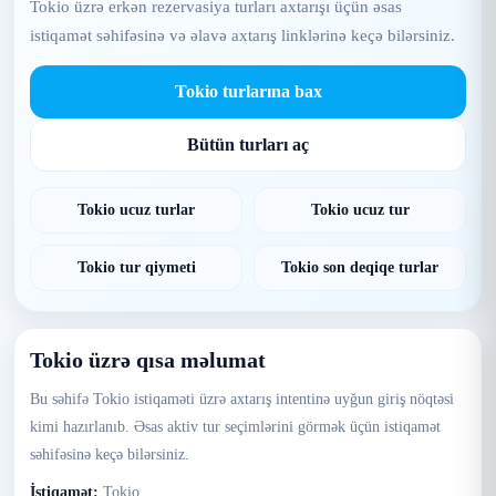
Tokio üzrə erkən rezervasiya turları axtarışı üçün əsas
istiqamət səhifəsinə və əlavə axtarış linklərinə keçə bilərsiniz.
Tokio turlarına bax
Bütün turları aç
Tokio ucuz turlar
Tokio ucuz tur
Tokio tur qiymeti
Tokio son deqiqe turlar
Tokio üzrə qısa məlumat
Bu səhifə Tokio istiqaməti üzrə axtarış intentinə uyğun giriş nöqtəsi
kimi hazırlanıb. Əsas aktiv tur seçimlərini görmək üçün istiqamət
səhifəsinə keçə bilərsiniz.
İstiqamət:
Tokio