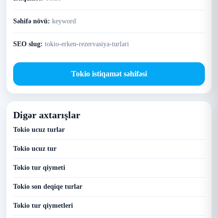
Səhifə növü:
keyword
SEO slug:
tokio-erken-rezervasiya-turlari
Tokio istiqamət səhifəsi
Digər axtarışlar
Tokio ucuz turlar
Tokio ucuz tur
Tokio tur qiymeti
Tokio son deqiqe turlar
Tokio tur qiymetleri