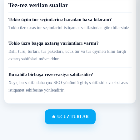
Tez-tez verilən suallar
Tokio üçün tur seçimlərinə haradan baxa bilərəm?
Tokio üzrə əsas tur seçimlərini istiqamət səhifəsindən görə bilərsiniz.
Tokio üzrə başqa axtarış variantları varmı?
Bəli, turu, turları, tur paketləri, ucuz tur və tur qiyməti kimi fərqli
axtarış səhifələri mövcuddur.
Bu səhifə birbaşa rezervasiya səhifəsidir?
Xeyr, bu səhifə daha çox SEO yönümlü giriş səhifəsidir və sizi əsas
istiqamət səhifəsinə yönləndirir.
🔥 UCUZ TURLAR