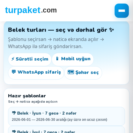
Belek turları — seç və dərhal gör ✨
Şablonu seçirsən → nəticə ekranda açılır →
WhatsApp ilə sifariş göndərirsən.
📱 Mobil uyğun
⚡ Sürətli seçim
💬 WhatsApp sifariş
🗺️ Şəhər seç
Hazır şablonlar
Seç → nəticə aşağıda açılsın
🌴 Belek · İyun · 7 gecə · 2 nəfər
2026-06-01 — 2026-06-30 aralığı (ay üzrə ən ucuz çıxsın)
🌴 Belek · İyul · 7 gecə · 2 nəfər