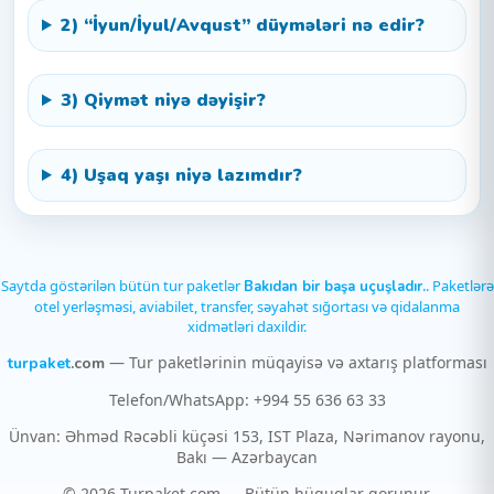
2) “İyun/İyul/Avqust” düymələri nə edir?
3) Qiymət niyə dəyişir?
4) Uşaq yaşı niyə lazımdır?
Saytda göstərilən bütün tur paketlər
. Paketlərə
Bakıdan bir başa uçuşladır.
otel yerləşməsi, aviabilet, transfer, səyahət sığortası və qidalanma
xidmətləri daxildir.
— Tur paketlərinin müqayisə və axtarış platforması
turpaket
.com
Telefon/WhatsApp: +994 55 636 63 33
Ünvan: Əhməd Rəcəbli küçəsi 153, IST Plaza, Nərimanov rayonu,
Bakı — Azərbaycan
© 2026 Turpaket.com — Bütün hüquqlar qorunur.