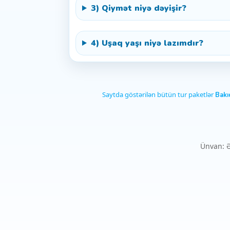
3) Qiymət niyə dəyişir?
4) Uşaq yaşı niyə lazımdır?
Saytda göstərilən bütün tur paketlər
Bakı
Ünvan: Ə