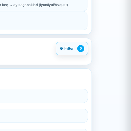
 keç → ay seçənəkləri (İyun/İyul/Avqust)
⚙️ Filter
0