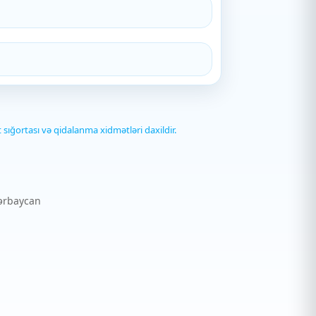
t sığortası və qidalanma xidmətləri daxildir.
zərbaycan