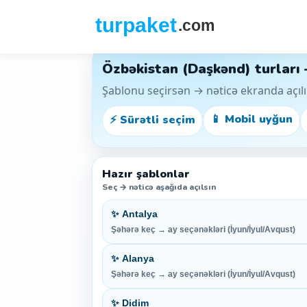
Özbəkistan (Daşkənd) turları
Şablonu seçirsən → nəticə ekranda açılı
📱 Mobil uyğun
⚡ Sürətli seçim
Hazır şablonlar
Seç → nəticə aşağıda açılsın
✨ Antalya
Şəhərə keç → ay seçənəkləri (İyun/İyul/Avqust)
✨ Alanya
Şəhərə keç → ay seçənəkləri (İyun/İyul/Avqust)
✨ Didim