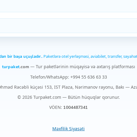
. Paketlərə otel yerləşməsi, aviabilet, transfer, səyahə
dan bir başa uçuşladır.
— Tur paketlərinin müqayisə və axtarış platforması
turpaket
.com
Telefon/WhatsApp: +994 55 636 63 33
hməd Rəcəbli küçəsi 153, IST Plaza, Nərimanov rayonu, Bakı — A
© 2026 Turpaket.com — Bütün hüquqlar qorunur.
VÖEN:
1004487341
Məxfilik Siyasəti