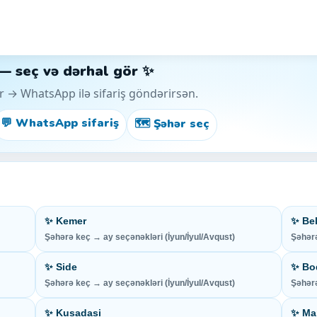
 — seç və dərhal gör ✨
r → WhatsApp ilə sifariş göndərirsən.
💬 WhatsApp sifariş
🗺️ Şəhər seç
✨ Kemer
✨ Be
Şəhərə keç → ay seçənəkləri (İyun/İyul/Avqust)
Şəhərə
✨ Side
✨ Bo
Şəhərə keç → ay seçənəkləri (İyun/İyul/Avqust)
Şəhərə
✨ Kusadasi
✨ Ma