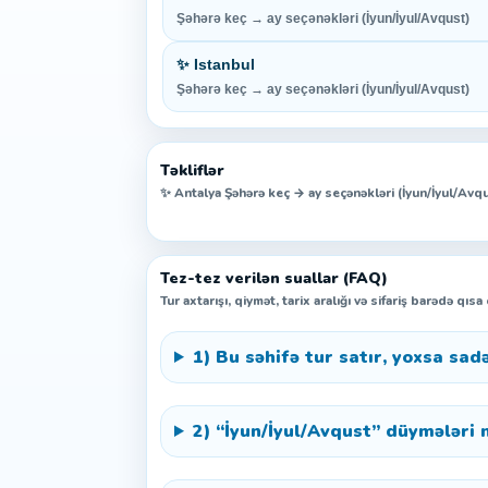
Şəhərə keç → ay seçənəkləri (İyun/İyul/Avqust)
✨ Istanbul
Şəhərə keç → ay seçənəkləri (İyun/İyul/Avqust)
Təkliflər
✨ Antalya Şəhərə keç → ay seçənəkləri (İyun/İyul/Avq
Tez-tez verilən suallar (FAQ)
Tur axtarışı, qiymət, tarix aralığı və sifariş barədə qısa
1) Bu səhifə tur satır, yoxsa sad
2) “İyun/İyul/Avqust” düymələri 