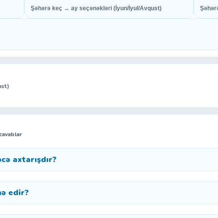
Şəhərə keç → ay seçənəkləri (İyun/İyul/Avqust)
Şəhərə
ust)
 cavablar
əcə axtarışdır?
nə edir?