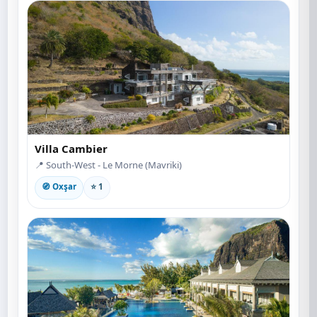
Villa Cambier
📍 South-West - Le Morne (Mavriki)
🧭 Oxşar
⭐ 1