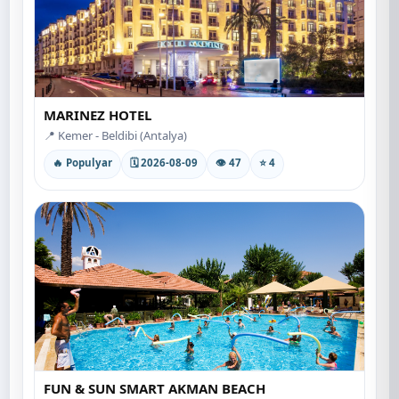
MARINEZ HOTEL
📍 Kemer - Beldibi (Antalya)
🔥 Populyar
🗓 2026-08-09
👁 47
⭐ 4
FUN & SUN SMART AKMAN BEACH