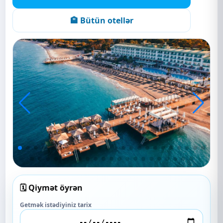
🏨 Bütün otellər
🗓️ Qiymət öyrən
Getmək istədiyiniz tarix