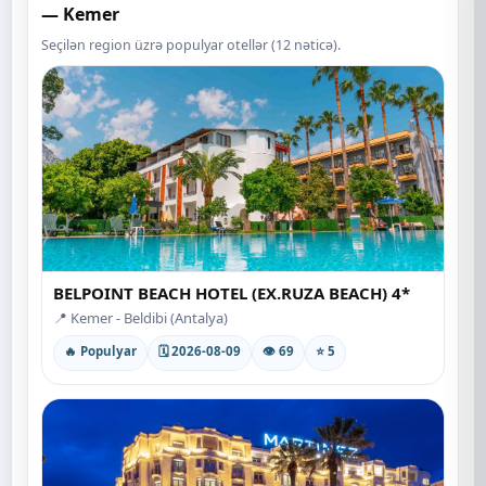
— Kemer
Seçilən region üzrə populyar otellər (12 nəticə).
BELPOINT BEACH HOTEL (EX.RUZA BEACH) 4*
📍 Kemer - Beldibi (Antalya)
🔥 Populyar
🗓 2026-08-09
👁 69
⭐ 5