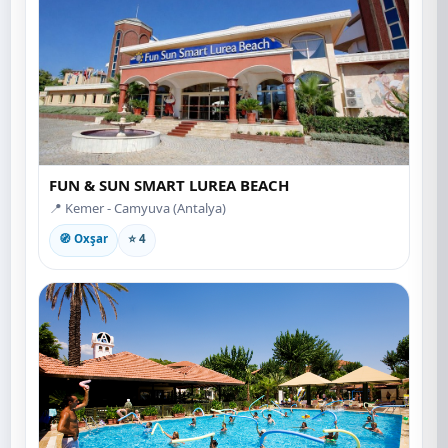
FUN & SUN SMART LUREA BEACH
📍 Kemer - Camyuva (Antalya)
🧭 Oxşar
⭐ 4