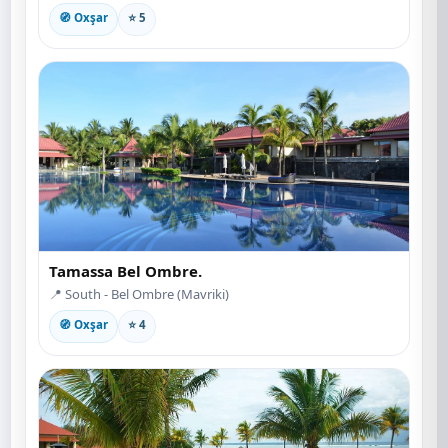
🧭 Oxşar
⭐ 5
Tamassa Bel Ombre.
📍 South - Bel Ombre (Mavriki)
🧭 Oxşar
⭐ 4