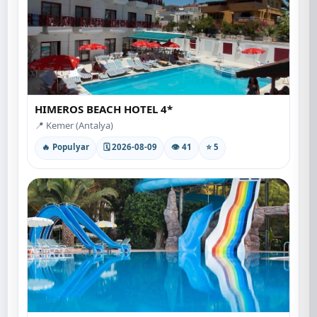
HIMEROS BEACH HOTEL 4*
📍 Kemer (Antalya)
🔥 Populyar
🗓 2026-08-09
👁 41
⭐ 5