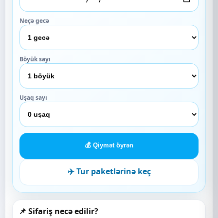
Neçə gecə
Böyük sayı
Uşaq sayı
💰 Qiymət öyrən
✈️ Tur paketlərinə keç
📌 Sifariş necə edilir?