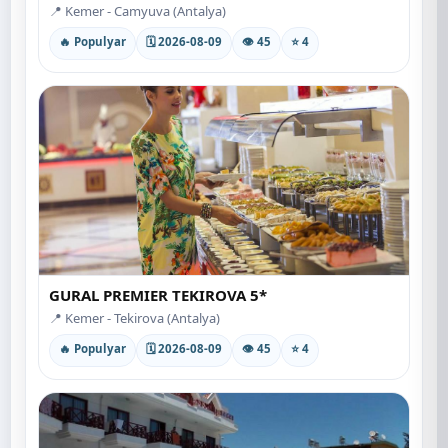
📍 Kemer - Camyuva (Antalya)
🔥 Populyar
🗓 2026-08-09
👁 45
⭐ 4
GURAL PREMIER TEKIROVA 5*
📍 Kemer - Tekirova (Antalya)
🔥 Populyar
🗓 2026-08-09
👁 45
⭐ 4