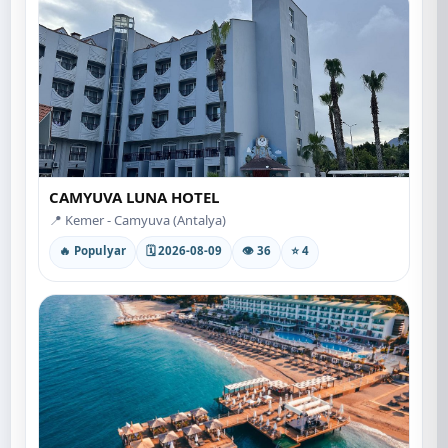
CAMYUVA LUNA HOTEL
📍 Kemer - Camyuva (Antalya)
🔥 Populyar
🗓 2026-08-09
👁 36
⭐ 4