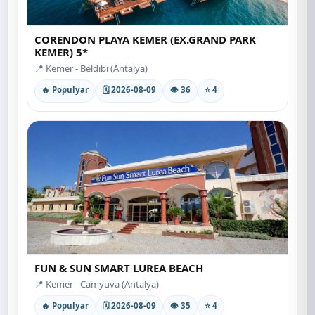
CORENDON PLAYA KEMER (EX.GRAND PARK
KEMER) 5*
📍 Kemer - Beldibi (Antalya)
🔥 Populyar
🗓 2026-08-09
👁 36
⭐ 4
FUN & SUN SMART LUREA BEACH
📍 Kemer - Camyuva (Antalya)
🔥 Populyar
🗓 2026-08-09
👁 35
⭐ 4