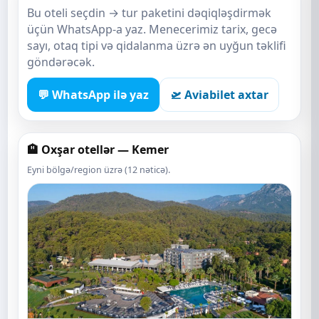
Bu oteli seçdin → tur paketini dəqiqləşdirmək
üçün WhatsApp-a yaz. Menecerimiz tarix, gecə
sayı, otaq tipi və qidalanma üzrə ən uyğun təklifi
göndərəcək.
💬 WhatsApp ilə yaz
🛫 Aviabilet axtar
🏨 Oxşar otellər — Kemer
Eyni bölgə/region üzrə (12 nəticə).