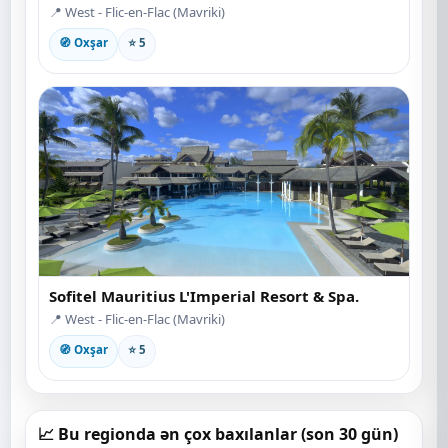
📍 West - Flic-en-Flac (Mavriki)
🧭 Oxşar
⭐ 5
Sofitel Mauritius L'Imperial Resort & Spa.
📍 West - Flic-en-Flac (Mavriki)
🧭 Oxşar
⭐ 5
📈 Bu regionda ən çox baxılanlar (son 30 gün)