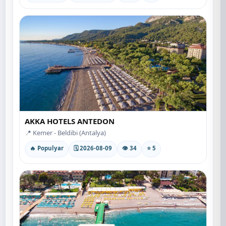
AKKA HOTELS ANTEDON
📍 Kemer - Beldibi (Antalya)
🔥 Populyar
🗓 2026-08-09
👁 34
⭐ 5