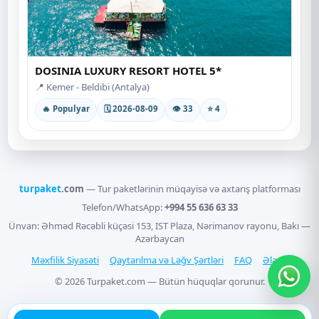
DOSINIA LUXURY RESORT HOTEL 5*
📍 Kemer - Beldibi (Antalya)
🔥 Populyar
🗓 2026-08-09
👁 33
⭐ 4
turpaket
.com
— Tur paketlərinin müqayisə və axtarış platforması
Telefon/WhatsApp:
+994 55 636 63 33
Ünvan: Əhməd Rəcəbli küçəsi 153, IST Plaza, Nərimanov rayonu, Bakı —
Azərbaycan
Məxfilik Siyasəti
Qaytarılma və Ləğv Şərtləri
FAQ
Əlaqə
© 2026 Turpaket.com — Bütün hüquqlar qorunur.