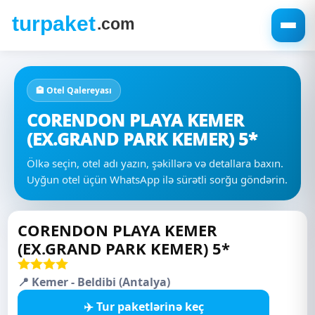
🏨 Otel Qalereyası
CORENDON PLAYA KEMER
(EX.GRAND PARK KEMER) 5*
Ölkə seçin, otel adı yazın, şəkillərə və detallara baxın.
Uyğun otel üçün WhatsApp ilə sürətli sorğu göndərin.
CORENDON PLAYA KEMER
(EX.GRAND PARK KEMER) 5*
📍 Kemer - Beldibi (Antalya)
✈️ Tur paketlərinə keç