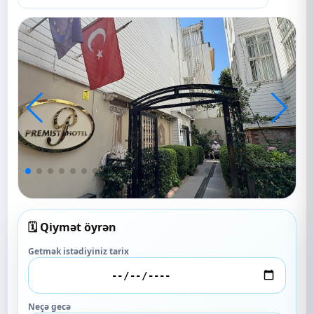
🗓️ Qiymət öyrən
Getmək istədiyiniz tarix
Neçə gecə