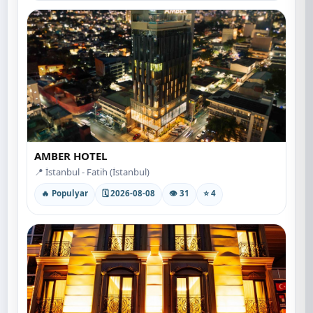
AMBER HOTEL
📍 İstanbul - Fatih (İstanbul)
🔥 Populyar
🗓 2026-08-08
👁 31
⭐ 4