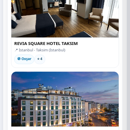
REVIA SQUARE HOTEL TAKSIM
📍 İstanbul - Taksim (İstanbul)
🧭 Oxşar
⭐ 4