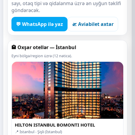
sayı, otaq tipi və qidalanma üzrə ən uyğun təklifi
göndərəcək.
💬 WhatsApp ilə yaz
🛫 Aviabilet axtar
🏨 Oxşar otellər — İstanbul
Eyni bölgə/region üzrə (12 nəticə).
HILTON ISTANBUL BOMONTI HOTEL
📍 İstanbul - Şişli (İstanbul)