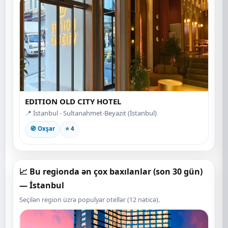
EDITION OLD CITY HOTEL
📍 İstanbul - Sultanahmet-Beyazit (İstanbul)
🧭 Oxşar
⭐ 4
📈 Bu regionda ən çox baxılanlar (son 30 gün)
— İstanbul
Seçilən region üzrə populyar otellər (12 nəticə).