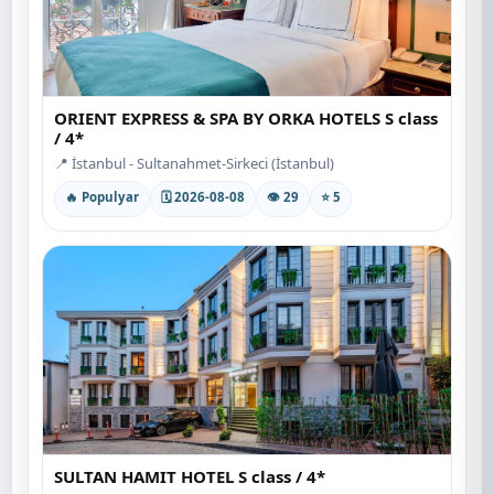
ORIENT EXPRESS & SPA BY ORKA HOTELS S class
/ 4*
📍 İstanbul - Sultanahmet-Sirkeci (İstanbul)
🔥 Populyar
🗓 2026-08-08
👁 29
⭐ 5
SULTAN HAMIT HOTEL S class / 4*