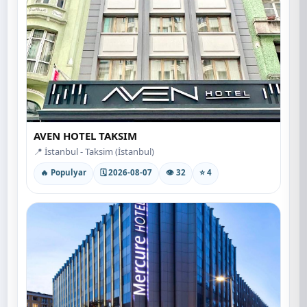
AVEN HOTEL TAKSIM
📍 İstanbul - Taksim (İstanbul)
🔥 Populyar
🗓 2026-08-07
👁 32
⭐ 4