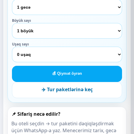
Böyük sayı
Uşaq sayı
💰 Qiymət öyrən
✈️ Tur paketlərinə keç
📌 Sifariş necə edilir?
Bu oteli seçdin → tur paketini dəqiqləşdirmək
üçün WhatsApp-a yaz. Menecerimiz tarix, gecə