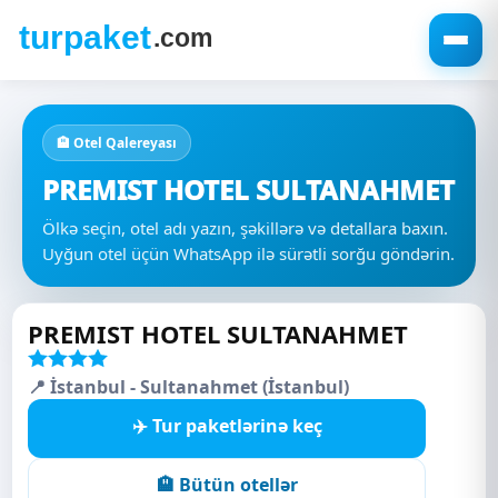
🏨 Otel Qalereyası
PREMIST HOTEL SULTANAHMET
Ölkə seçin, otel adı yazın, şəkillərə və detallara baxın.
Uyğun otel üçün WhatsApp ilə sürətli sorğu göndərin.
PREMIST HOTEL SULTANAHMET
📍 İstanbul - Sultanahmet (İstanbul)
✈️ Tur paketlərinə keç
🏨 Bütün otellər