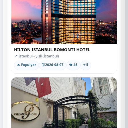
HILTON ISTANBUL BOMONTI HOTEL
📍 İstanbul - Şişli (İstanbul)
🔥 Populyar
🗓 2026-08-07
👁 45
⭐ 5