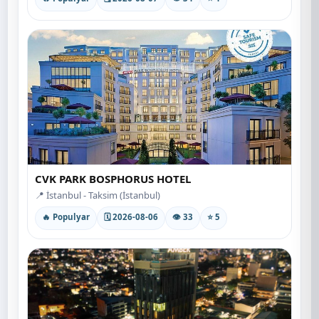
CVK PARK BOSPHORUS HOTEL
📍 İstanbul - Taksim (İstanbul)
🔥 Populyar
🗓 2026-08-06
👁 33
⭐ 5