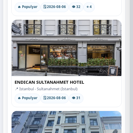
🔥 Populyar
🗓 2026-08-06
👁 32
⭐ 4
ENDICAN SULTANAHMET HOTEL
📍 İstanbul - Sultanahmet (İstanbul)
🔥 Populyar
🗓 2026-08-06
👁 31