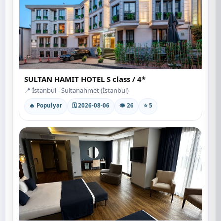
SULTAN HAMIT HOTEL S class / 4*
📍 İstanbul - Sultanahmet (İstanbul)
🔥 Populyar
🗓 2026-08-06
👁 26
⭐ 5