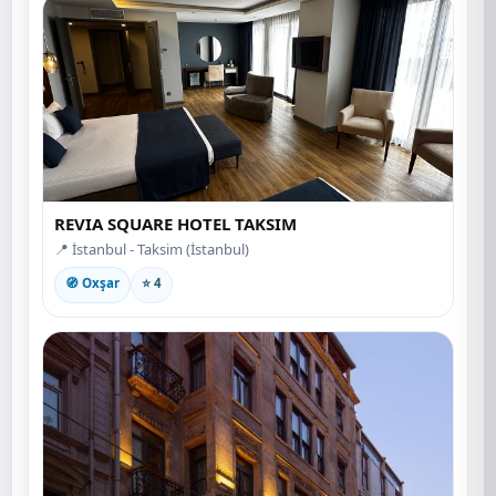
REVIA SQUARE HOTEL TAKSIM
📍 İstanbul - Taksim (İstanbul)
🧭 Oxşar
⭐ 4