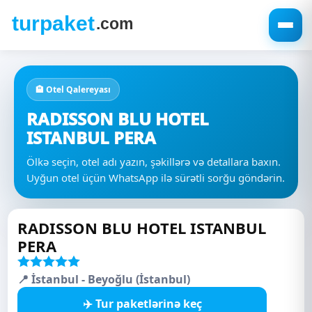
🏨 Otel Qalereyası
RADISSON BLU HOTEL
ISTANBUL PERA
Ölkə seçin, otel adı yazın, şəkillərə və detallara baxın.
Uyğun otel üçün WhatsApp ilə sürətli sorğu göndərin.
RADISSON BLU HOTEL ISTANBUL
PERA
📍 İstanbul - Beyoğlu (İstanbul)
✈️ Tur paketlərinə keç