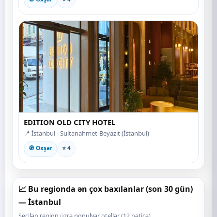
EDITION OLD CITY HOTEL
📍 İstanbul - Sultanahmet-Beyazit (İstanbul)
🧭 Oxşar
⭐ 4
📈 Bu regionda ən çox baxılanlar (son 30 gün)
— İstanbul
Seçilən region üzrə populyar otellər (12 nəticə).