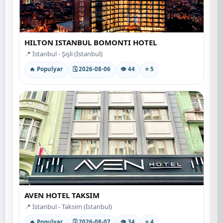
HILTON ISTANBUL BOMONTI HOTEL
📍 İstanbul - Şişli (İstanbul)
🔥 Populyar
🗓 2026-08-06
👁 44
⭐ 5
AVEN HOTEL TAKSIM
📍 İstanbul - Taksim (İstanbul)
🔥 Populyar
🗓 2026-08-07
👁 34
⭐ 4