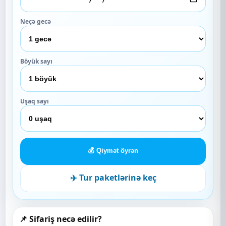
Neçə gecə
Böyük sayı
Uşaq sayı
💰 Qiymət öyrən
✈️ Tur paketlərinə keç
📌 Sifariş necə edilir?