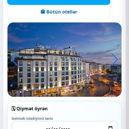
🏨 Bütün otellər
🗓️ Qiymət öyrən
Getmək istədiyiniz tarix