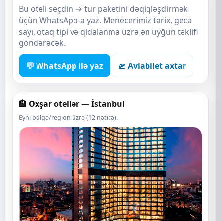
Bu oteli seçdin → tur paketini dəqiqləşdirmək
üçün WhatsApp-a yaz. Menecerimiz tarix, gecə
sayı, otaq tipi və qidalanma üzrə ən uyğun təklifi
göndərəcək.
💬 WhatsApp ilə yaz
🛫 Aviabilet axtar
🏨 Oxşar otellər — İstanbul
Eyni bölgə/region üzrə (12 nəticə).