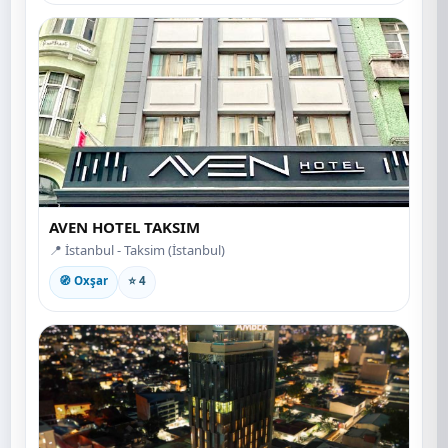
AVEN HOTEL TAKSIM
📍 İstanbul - Taksim (İstanbul)
🧭 Oxşar
⭐ 4