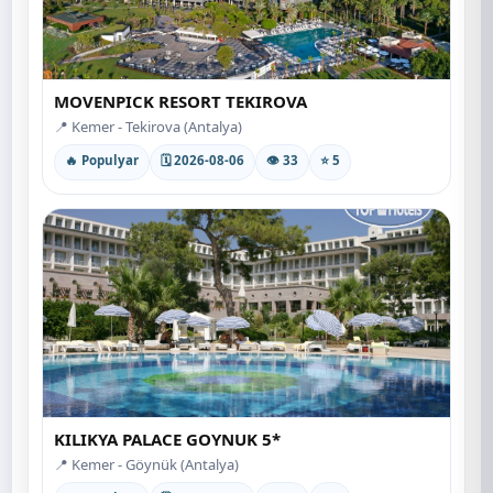
MOVENPICK RESORT TEKIROVA
📍 Kemer - Tekirova (Antalya)
🔥 Populyar
🗓 2026-08-06
👁 33
⭐ 5
KILIKYA PALACE GOYNUK 5*
📍 Kemer - Göynük (Antalya)