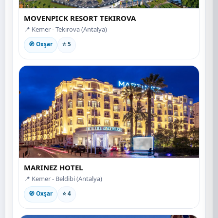
MOVENPICK RESORT TEKIROVA
📍 Kemer - Tekirova (Antalya)
🧭 Oxşar
⭐ 5
MARINEZ HOTEL
📍 Kemer - Beldibi (Antalya)
🧭 Oxşar
⭐ 4