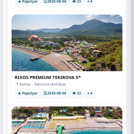
🔥 Populyar
🗓 2026-08-06
👁 33
⭐ 4
RIXOS PREMIUM TEKIROVA 5*
📍 Kemer - Tekirova (Antalya)
🔥 Populyar
🗓 2026-08-06
👁 32
⭐ 4