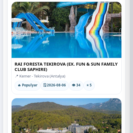
RAI FORESTA TEKIROVA (EX. FUN & SUN FAMILY
CLUB SAPHIRE)
📍 Kemer - Tekirova (Antalya)
🔥 Populyar
🗓 2026-08-06
👁 34
⭐ 5