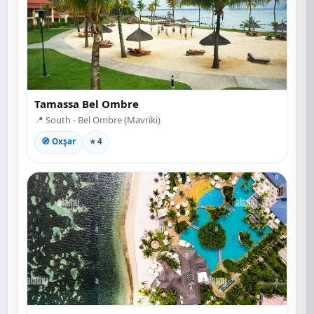
Tamassa Bel Ombre
📍 South - Bel Ombre (Mavriki)
🧭 Oxşar
⭐ 4