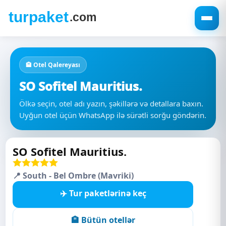
🏨 Otel Qalereyası
SO Sofitel Mauritius.
Ölkə seçin, otel adı yazın, şəkillərə və detallara baxın.
Uyğun otel üçün WhatsApp ilə sürətli sorğu göndərin.
SO Sofitel Mauritius.
📍 South - Bel Ombre (Mavriki)
✈️ Tur paketlərinə keç
🏨 Bütün otellər