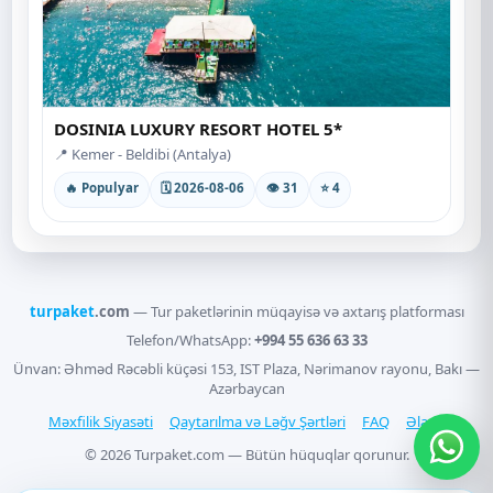
DOSINIA LUXURY RESORT HOTEL 5*
📍 Kemer - Beldibi (Antalya)
🔥 Populyar
🗓 2026-08-06
👁 31
⭐ 4
turpaket
.com
— Tur paketlərinin müqayisə və axtarış platforması
Telefon/WhatsApp:
+994 55 636 63 33
Ünvan: Əhməd Rəcəbli küçəsi 153, IST Plaza, Nərimanov rayonu, Bakı —
Azərbaycan
Məxfilik Siyasəti
Qaytarılma və Ləğv Şərtləri
FAQ
Əlaqə
© 2026 Turpaket.com — Bütün hüquqlar qorunur.