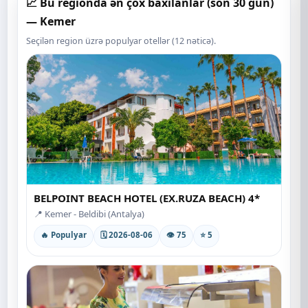
📈 Bu regionda ən çox baxılanlar (son 30 gün)
— Kemer
Seçilən region üzrə populyar otellər (12 nəticə).
BELPOINT BEACH HOTEL (EX.RUZA BEACH) 4*
📍 Kemer - Beldibi (Antalya)
🔥 Populyar
🗓 2026-08-06
👁 75
⭐ 5