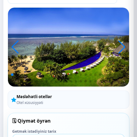
Məsləhətli otellər
Otel xüsusiyyəti
🗓️ Qiymət öyrən
Getmək istədiyiniz tarix