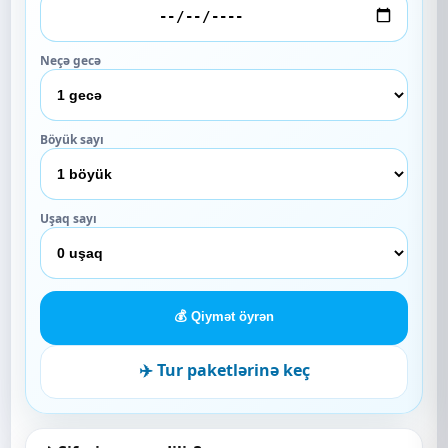
Neçə gecə
Böyük sayı
Uşaq sayı
💰 Qiymət öyrən
✈️ Tur paketlərinə keç