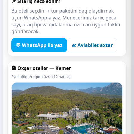
📌 Sifariş necə edilir?
Bu oteli seçdin → tur paketini dəqiqləşdirmək
üçün WhatsApp-a yaz. Menecerimiz tarix, gecə
sayı, otaq tipi və qidalanma üzrə ən uyğun təklifi
göndərəcək.
💬 WhatsApp ilə yaz
🛫 Aviabilet axtar
🏨 Oxşar otellər — Kemer
Eyni bölgə/region üzrə (12 nəticə).