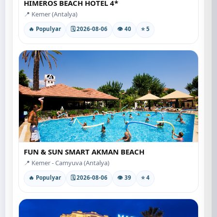
HIMEROS BEACH HOTEL 4*
📍 Kemer (Antalya)
🔥 Populyar
🗓 2026-08-06
👁 40
⭐ 5
FUN & SUN SMART AKMAN BEACH
📍 Kemer - Camyuva (Antalya)
🔥 Populyar
🗓 2026-08-06
👁 39
⭐ 4