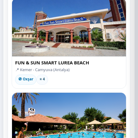
FUN & SUN SMART LUREA BEACH
📍 Kemer - Camyuva (Antalya)
🧭 Oxşar
⭐ 4