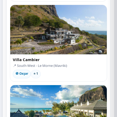
Villa Cambier
📍 South-West - Le Morne (Mavriki)
🧭 Oxşar
⭐ 1