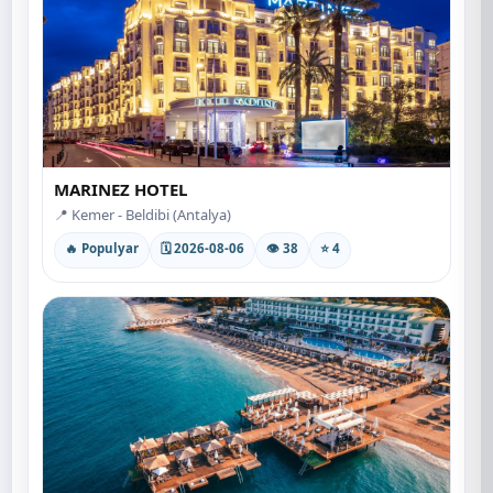
MARINEZ HOTEL
📍 Kemer - Beldibi (Antalya)
🔥 Populyar
🗓 2026-08-06
👁 38
⭐ 4