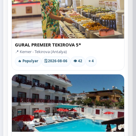
GURAL PREMIER TEKIROVA 5*
📍 Kemer - Tekirova (Antalya)
🔥 Populyar
🗓 2026-08-06
👁 42
⭐ 4