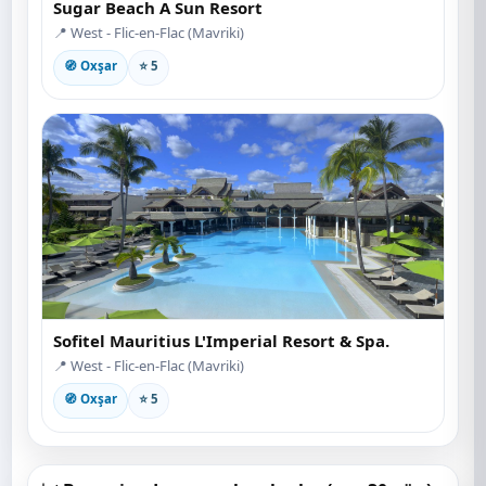
Sugar Beach A Sun Resort
📍 West - Flic-en-Flac (Mavriki)
🧭 Oxşar
⭐ 5
Sofitel Mauritius L'Imperial Resort & Spa.
📍 West - Flic-en-Flac (Mavriki)
🧭 Oxşar
⭐ 5