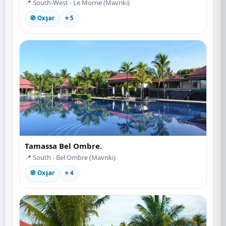
📍 South-West - Le Morne (Mavriki)
🧭 Oxşar
⭐ 5
Tamassa Bel Ombre.
📍 South - Bel Ombre (Mavriki)
🧭 Oxşar
⭐ 4