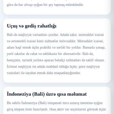
görə də hər zövqə uyğun bir şey tapmaq mümkündür.
Uçuş və gediş rahatlığı
Bali-də nəqliyyat variantları çoxdur. Adada taksi, motosiklet icarəsi
və avtomobil icarəsi kimi xidmətlər mövcuddur. Motosiklet icarəsi,
adanı kəşf etmək üçün praktiki və sərfəli bir yoldur. Bununla yanaşı,
yerli taksilər də rahat və təhlükəsiz bir alternativdir. Bali-də,
həmçinin, turistik yerlərə aparan bələdçi xidmətləri də təklif olunur.
İctimai nəqliyyat isə adada məhdud olduğu üçün, şəxsi nəqliyyat
vasitələri ilə səyahət etmək daha məqsədəuyğundur.
İndoneziya (Bali) üzrə qısa məlumat
Bu səhifə İndoneziya (Bali) istiqaməti üzrə axtarış intentinə uyğun
giriş nöqtəsi kimi hazırlanıb. Əsas aktiv tur seçimlərini görmək üçün