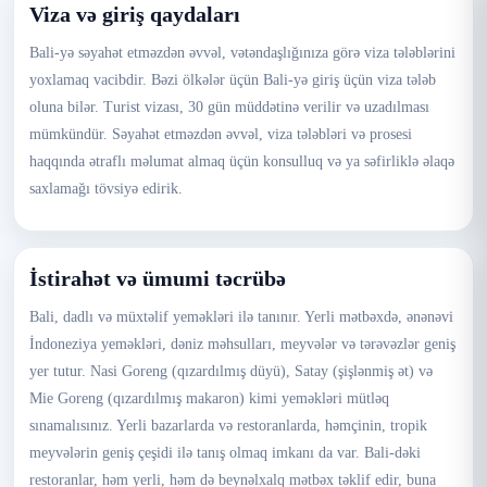
Viza və giriş qaydaları
Bali-yə səyahət etməzdən əvvəl, vətəndaşlığınıza görə viza tələblərini
yoxlamaq vacibdir. Bəzi ölkələr üçün Bali-yə giriş üçün viza tələb
oluna bilər. Turist vizası, 30 gün müddətinə verilir və uzadılması
mümkündür. Səyahət etməzdən əvvəl, viza tələbləri və prosesi
haqqında ətraflı məlumat almaq üçün konsulluq və ya səfirliklə əlaqə
saxlamağı tövsiyə edirik.
İstirahət və ümumi təcrübə
Bali, dadlı və müxtəlif yeməkləri ilə tanınır. Yerli mətbəxdə, ənənəvi
İndoneziya yeməkləri, dəniz məhsulları, meyvələr və tərəvəzlər geniş
yer tutur. Nasi Goreng (qızardılmış düyü), Satay (şişlənmiş ət) və
Mie Goreng (qızardılmış makaron) kimi yeməkləri mütləq
sınamalısınız. Yerli bazarlarda və restoranlarda, həmçinin, tropik
meyvələrin geniş çeşidi ilə tanış olmaq imkanı da var. Bali-dəki
restoranlar, həm yerli, həm də beynəlxalq mətbəx təklif edir, buna