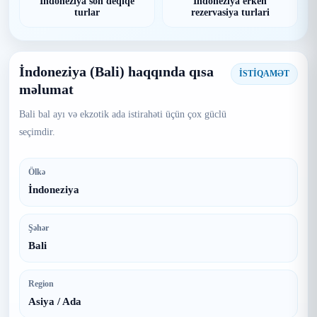
Indoneziya son deqiqe
Indoneziya erken
turlar
rezervasiya turlari
İndoneziya (Bali) haqqında qısa
İSTİQAMƏT
məlumat
Bali bal ayı və ekzotik ada istirahəti üçün çox güclü
seçimdir.
Ölkə
İndoneziya
Şəhər
Bali
Region
Asiya / Ada