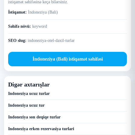
istiqamət səhifəsinə keçə bilərsiniz.
İstiqamət:
İndoneziya (Bali)
Səhifə növü:
keyword
SEO slug:
indoneziya-otel-daxil-turlar
İndoneziya (Bali) istiqamət səhifəsi
Digər axtarışlar
Indoneziya ucuz turlar
Indoneziya ucuz tur
Indoneziya son deqiqe turlar
Indoneziya erken rezervasiya turlari