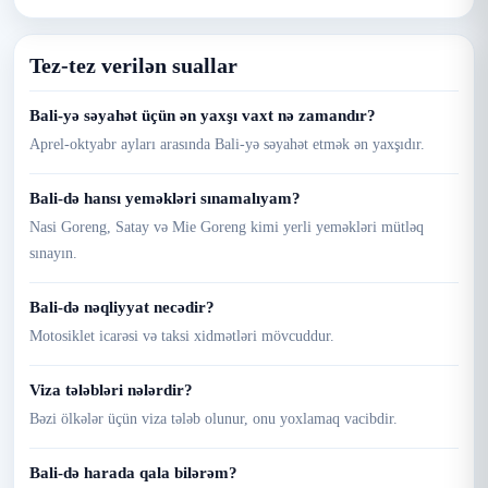
Tez-tez verilən suallar
Bali-yə səyahət üçün ən yaxşı vaxt nə zamandır?
Aprel-oktyabr ayları arasında Bali-yə səyahət etmək ən yaxşıdır.
Bali-də hansı yeməkləri sınamalıyam?
Nasi Goreng, Satay və Mie Goreng kimi yerli yeməkləri mütləq
sınayın.
Bali-də nəqliyyat necədir?
Motosiklet icarəsi və taksi xidmətləri mövcuddur.
Viza tələbləri nələrdir?
Bəzi ölkələr üçün viza tələb olunur, onu yoxlamaq vacibdir.
Bali-də harada qala bilərəm?