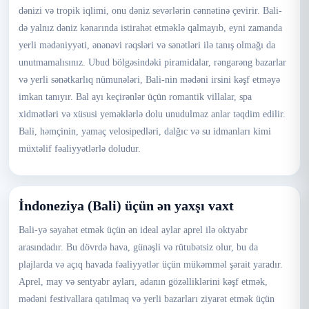
dənizi və tropik iqlimi, onu dəniz sevərlərin cənnətinə çevirir. Bali-
də yalnız dəniz kənarında istirahət etməklə qalmayıb, eyni zamanda
yerli mədəniyyəti, ənənəvi rəqsləri və sənətləri ilə tanış olmağı da
unutmamalısınız. Ubud bölgəsindəki piramidalar, rəngarəng bazarlar
və yerli sənətkarlıq nümunələri, Bali-nin mədəni irsini kəşf etməyə
imkan tanıyır. Bal ayı keçirənlər üçün romantik villalar, spa
xidmətləri və xüsusi yeməklərlə dolu unudulmaz anlar təqdim edilir.
Bali, həmçinin, yamaç velosipedləri, dalğıc və su idmanları kimi
müxtəlif fəaliyyətlərlə doludur.
İndoneziya (Bali) üçün ən yaxşı vaxt
Bali-yə səyahət etmək üçün ən ideal aylar aprel ilə oktyabr
arasındadır. Bu dövrdə hava, günəşli və rütubətsiz olur, bu da
plajlarda və açıq havada fəaliyyətlər üçün mükəmməl şərait yaradır.
Aprel, may və sentyabr ayları, adanın gözəlliklərini kəşf etmək,
mədəni festivallara qatılmaq və yerli bazarları ziyarət etmək üçün