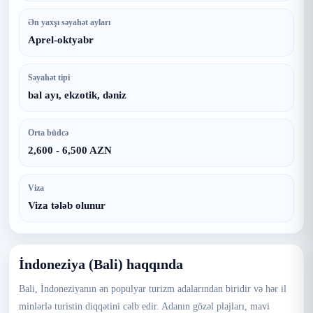
Ən yaxşı səyahət ayları
Aprel-oktyabr
Səyahət tipi
bal ayı, ekzotik, dəniz
Orta büdcə
2,600 - 6,500 AZN
Viza
Viza tələb olunur
İndoneziya (Bali) haqqında
Bali, İndoneziyanın ən populyar turizm adalarından biridir və hər il
minlərlə turistin diqqətini cəlb edir. Adanın gözəl plajları, mavi