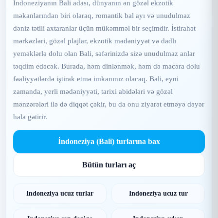
İndoneziyanın Bali adası, dünyanın ən gözəl ekzotik
məkanlarından biri olaraq, romantik bal ayı və unudulmaz
dəniz tətili axtaranlar üçün mükəmməl bir seçimdir. İstirahət
mərkəzləri, gözəl plajlar, ekzotik mədəniyyət və dadlı
yeməklərlə dolu olan Bali, səfərinizdə sizə unudulmaz anlar
təqdim edəcək. Burada, həm dinlənmək, həm də macəra dolu
fəaliyyətlərdə iştirak etmə imkanınız olacaq. Bali, eyni
zamanda, yerli mədəniyyəti, tarixi abidələri və gözəl
mənzərələri ilə də diqqət çəkir, bu da onu ziyarət etməyə dəyər
hala gətirir.
İndoneziya (Bali) turlarına bax
Bütün turları aç
Indoneziya ucuz turlar
Indoneziya ucuz tur