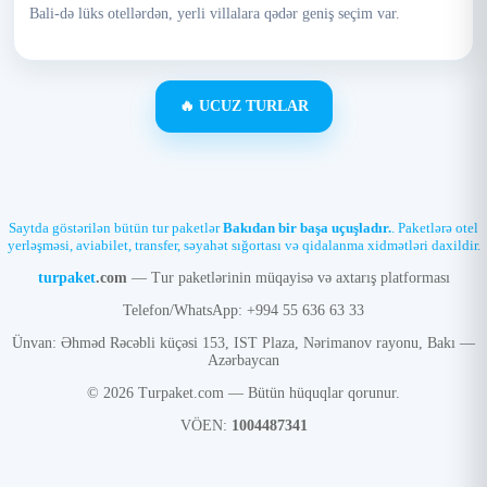
Bali-də lüks otellərdən, yerli villalara qədər geniş seçim var.
🔥 UCUZ TURLAR
Saytda göstərilən bütün tur paketlər
Bakıdan bir başa uçuşladır.
. Paketlərə otel
yerləşməsi, aviabilet, transfer, səyahət sığortası və qidalanma xidmətləri daxildir.
turpaket
.com
— Tur paketlərinin müqayisə və axtarış platforması
Telefon/WhatsApp: +994 55 636 63 33
Ünvan: Əhməd Rəcəbli küçəsi 153, IST Plaza, Nərimanov rayonu, Bakı —
Azərbaycan
© 2026 Turpaket.com — Bütün hüquqlar qorunur.
VÖEN:
1004487341