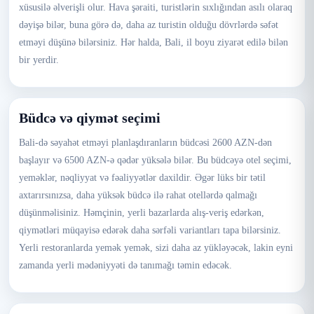
xüsusilə əlverişli olur. Hava şəraiti, turistlərin sıxlığından asılı olaraq
dəyişə bilər, buna görə də, daha az turistin olduğu dövrlərdə səfət
etməyi düşünə bilərsiniz. Hər halda, Bali, il boyu ziyarət edilə bilən
bir yerdir.
Büdcə və qiymət seçimi
Bali-də səyahət etməyi planlaşdıranların büdcəsi 2600 AZN-dən
başlayır və 6500 AZN-ə qədər yüksələ bilər. Bu büdcəyə otel seçimi,
yeməklər, nəqliyyat və fəaliyyətlər daxildir. Əgər lüks bir tətil
axtarırsınızsa, daha yüksək büdcə ilə rahat otellərdə qalmağı
düşünməlisiniz. Həmçinin, yerli bazarlarda alış-veriş edərkən,
qiymətləri müqayisə edərək daha sərfəli variantları tapa bilərsiniz.
Yerli restoranlarda yemək yemək, sizi daha az yükləyəcək, lakin eyni
zamanda yerli mədəniyyəti də tanımağı təmin edəcək.