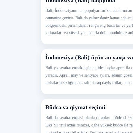
İndoneziya (Bali) haqqında
Bali, İndoneziyanın ən populyar turizm adalarından bi
cənnətinə çevirir. Bali-də yalnız dəniz kənarında is
bölgəsindəki piramidalar, rəngarəng bazarlar və yerl
xidmətləri və xüsusi yeməklərlə dolu unudulmaz anla
İndoneziya (Bali) üçün ən yaxşı va
Bali-yə səyahət etmək üçün ən ideal aylar aprel ilə 
yaradır. Aprel, may və sentyabr ayları, adanın gözəll
turistlərin sıxlığından asılı olaraq dəyişə bilər, bun
Büdcə və qiymət seçimi
Bali-də səyahət etməyi planlaşdıranların büdcəsi 26
lüks bir tətil axtarırsınızsa, daha yüksək büdcə ilə 
variantları tapa bilərsiniz. Yerli restoranlarda ye