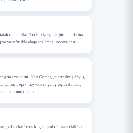
tələb oluna bilər. Turist vizası, 30 gün müddətinə
və ya səfirliklə əlaqə saxlamağı tövsiyə edirik.
ər geniş yer tutur. Nasi Goreng (qızardılmış düyü),
əmçinin, tropik meyvələrin geniş çeşidi ilə tanış
şey tapmaq mümkündür.
əsi, adanı kəşf etmək üçün praktiki və sərfəli bir