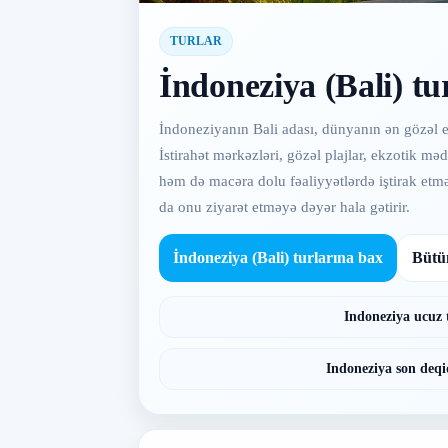
TURLAR
İndoneziya (Bali) tu
İndoneziyanın Bali adası, dünyanın ən gözəl e
İstirahət mərkəzləri, gözəl plajlar, ekzotik 
həm də macəra dolu fəaliyyətlərdə iştirak etmə
da onu ziyarət etməyə dəyər hala gətirir.
İndoneziya (Bali) turlarına bax
Bütün
Indoneziya ucuz 
Indoneziya son deqi