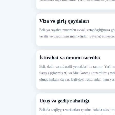
Viza və giriş qaydaları
Bali-yə səyahət etməzdən əvvəl, vətəndaşlığınıza gör
verilir və uzadılması mümkündür. Səyahət etməzdən ə
İstirahət və ümumi təcrübə
Bali, dadlı və müxtəlif yeməkləri ilə tanınır. Yerli
Satay (şişlənmiş ət) və Mie Goreng (qızardılmış mak
olmaq imkanı da var. Bali-dəki restoranlar, həm ye
Uçuş və gediş rahatlığı
Bali-də nəqliyyat variantları çoxdur. Adada taksi, m