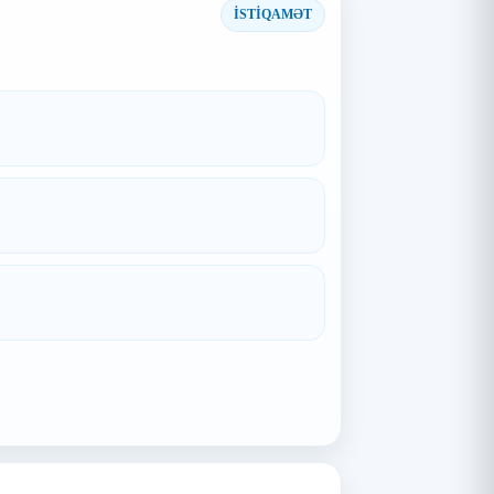
İSTİQAMƏT