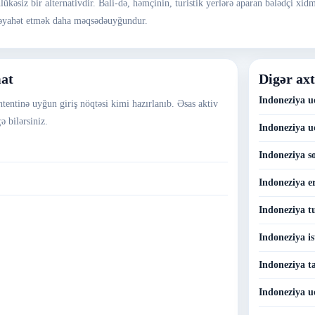
lükəsiz bir alternativdir. Bali-də, həmçinin, turistik yerlərə aparan bələdçi xidm
 səyahət etmək daha məqsədəuyğundur.
mat
Digər axt
Indoneziya u
ntentinə uyğun giriş nöqtəsi kimi hazırlanıb. Əsas aktiv
ə bilərsiniz.
Indoneziya u
Indoneziya s
Indoneziya er
Indoneziya t
Indoneziya is
Indoneziya ta
Indoneziya u