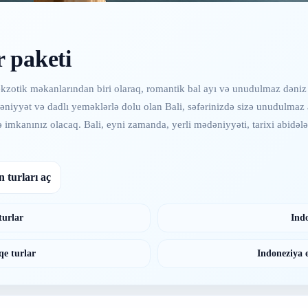
r paketi
kzotik məkanlarından biri olaraq, romantik bal ayı və unudulmaz dəniz 
mədəniyyət və dadlı yeməklərlə dolu olan Bali, səfərinizdə sizə unudulm
 imkanınız olacaq. Bali, eyni zamanda, yerli mədəniyyəti, tarixi abidələr
 turları aç
turlar
Indo
qe turlar
Indoneziya e