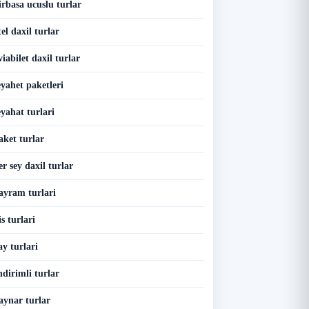
irbasa ucuslu turlar
el daxil turlar
iabilet daxil turlar
yahet paketleri
yahat turlari
aket turlar
r sey daxil turlar
ayram turlari
s turlari
y turlari
dirimli turlar
aynar turlar