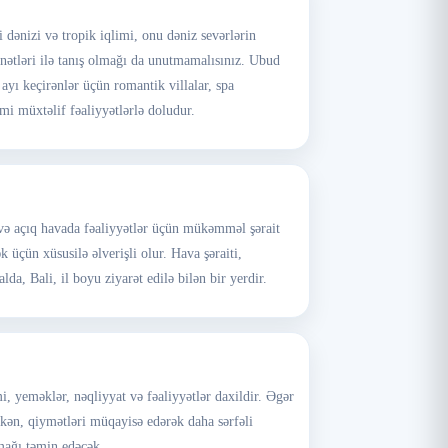
i dənizi və tropik iqlimi, onu dəniz sevərlərin
ənətləri ilə tanış olmağı da unutmamalısınız. Ubud
ayı keçirənlər üçün romantik villalar, spa
mi müxtəlif fəaliyyətlərlə doludur.
a və açıq havada fəaliyyətlər üçün mükəmməl şərait
 üçün xüsusilə əlverişli olur. Hava şəraiti,
lda, Bali, il boyu ziyarət edilə bilən bir yerdir.
, yeməklər, nəqliyyat və fəaliyyətlər daxildir. Əgər
ərkən, qiymətləri müqayisə edərək daha sərfəli
ımağı təmin edəcək.