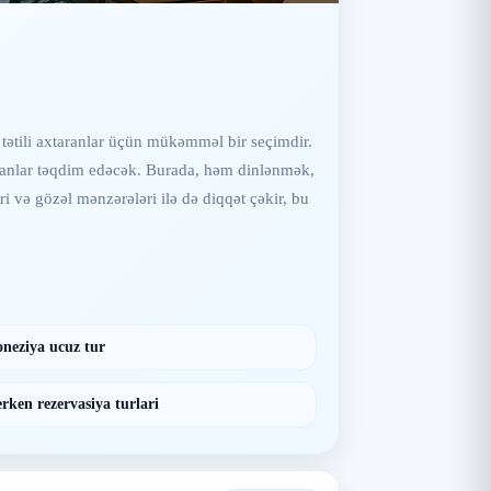
tətili axtaranlar üçün mükəmməl bir seçimdir.
az anlar təqdim edəcək. Burada, həm dinlənmək,
i və gözəl mənzərələri ilə də diqqət çəkir, bu
neziya ucuz tur
rken rezervasiya turlari