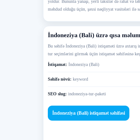
yoldur. Bununla yanaşı, yerli taksilər də rahat və təh
məhdud olduğu üçün, şəxsi nəqliyyat vasitələri ilə
İndoneziya (Bali) üzrə qısa məlu
Bu səhifə İndoneziya (Bali) istiqaməti üzrə axtarış i
tur seçimlərini görmək üçün istiqamət səhifəsinə keç
İstiqamət:
İndoneziya (Bali)
Səhifə növü:
keyword
SEO slug:
indoneziya-tur-paketi
İndoneziya (Bali) istiqamət səhifəsi