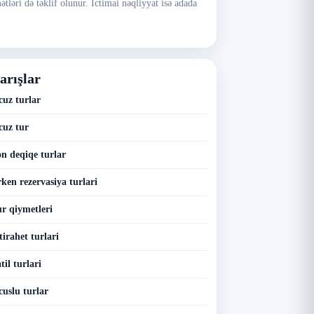
ətləri də təklif olunur. İctimai nəqliyyat isə adada
arışlar
cuz turlar
cuz tur
on deqiqe turlar
ken rezervasiya turlari
ur qiymetleri
tirahet turlari
til turlari
cuslu turlar