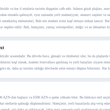
ridir və hər il minlərlə turistin diqqətini cəlb edir. Adanın gözəl plajları, mav
tirahət etməklə qalmayıb, eyni zamanda yerli mədəniyyəti, ənənəvi rəqsləri və s
i sənətkarlıq nümunələri, Bali-nin mədəni irsini kəşf etməyə imkan tanıyır. Bal 
r təqdim edilir. Bali, həmçinin, yamaç velosipedləri, dalğıc və su idmanları ki
xt
oktyabr arasındadır. Bu dövrdə hava, günəşli və rütubətsiz olur, bu da plajlard
iklərini kəşf etmək, mədəni festivallara qatılmaq və yerli bazarları ziyarət etmək
a görə də, daha az turistin olduğu dövrlərdə səfət etməyi düşünə bilərsiniz. Hər ha
00 AZN-dən başlayır və 6500 AZN-ə qədər yüksələ bilər. Bu büdcəyə otel seçimi
rahat otellərdə qalmağı düşünməlisiniz. Həmçinin, yerli bazarlarda alış-veriş ed
mək yemək, sizi daha az yükləyəcək, lakin eyni zamanda yerli mədəniyyəti də tan