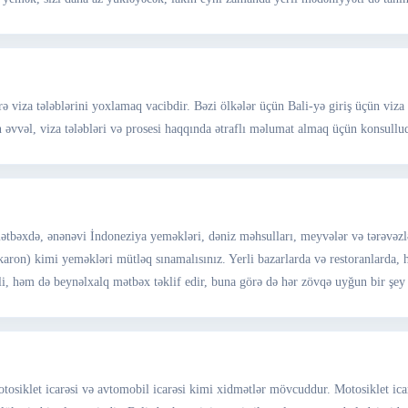
ə viza tələblərini yoxlamaq vacibdir. Bəzi ölkələr üçün Bali-yə giriş üçün viza 
vvəl, viza tələbləri və prosesi haqqında ətraflı məlumat almaq üçün konsulluq 
 mətbəxdə, ənənəvi İndoneziya yeməkləri, dəniz məhsulları, meyvələr və tərəvəzl
aron) kimi yeməkləri mütləq sınamalısınız. Yerli bazarlarda və restoranlarda, h
rli, həm də beynəlxalq mətbəx təklif edir, buna görə də hər zövqə uyğun bir 
otosiklet icarəsi və avtomobil icarəsi kimi xidmətlər mövcuddur. Motosiklet icar