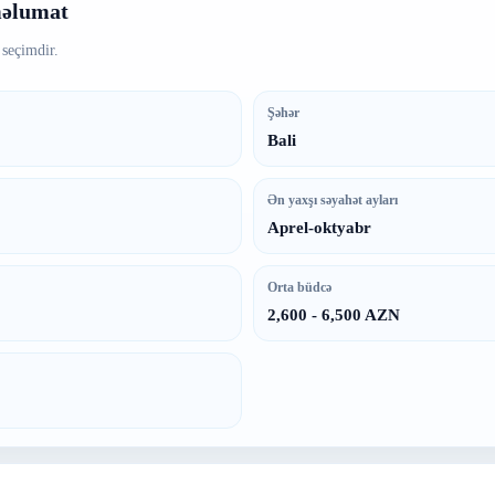
məlumat
 seçimdir.
Şəhər
Bali
Ən yaxşı səyahət ayları
Aprel-oktyabr
Orta büdcə
2,600 - 6,500 AZN