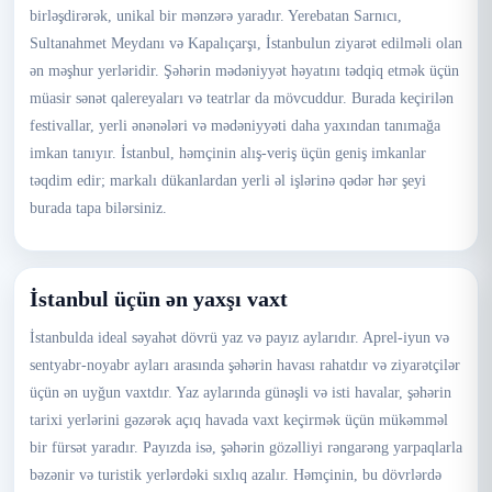
birləşdirərək, unikal bir mənzərə yaradır. Yerebatan Sarnıcı,
Sultanahmet Meydanı və Kapalıçarşı, İstanbulun ziyarət edilməli olan
ən məşhur yerləridir. Şəhərin mədəniyyət həyatını tədqiq etmək üçün
müasir sənət qalereyaları və teatrlar da mövcuddur. Burada keçirilən
festivallar, yerli ənənələri və mədəniyyəti daha yaxından tanımağa
imkan tanıyır. İstanbul, həmçinin alış-veriş üçün geniş imkanlar
təqdim edir; markalı dükanlardan yerli əl işlərinə qədər hər şeyi
burada tapa bilərsiniz.
İstanbul üçün ən yaxşı vaxt
İstanbulda ideal səyahət dövrü yaz və payız aylarıdır. Aprel-iyun və
sentyabr-noyabr ayları arasında şəhərin havası rahatdır və ziyarətçilər
üçün ən uyğun vaxtdır. Yaz aylarında günəşli və isti havalar, şəhərin
tarixi yerlərini gəzərək açıq havada vaxt keçirmək üçün mükəmməl
bir fürsət yaradır. Payızda isə, şəhərin gözəlliyi rəngarəng yarpaqlarla
bəzənir və turistik yerlərdəki sıxlıq azalır. Həmçinin, bu dövrlərdə