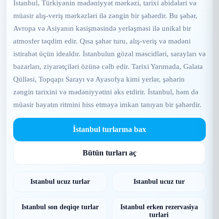
İstanbul, Türkiyənin mədəniyyət mərkəzi, tarixi abidələri və
müasir alış-veriş mərkəzləri ilə zəngin bir şəhərdir. Bu şəhər,
Avropa və Asiyanın kəsişməsində yerləşməsi ilə unikal bir
atmosfer təqdim edir. Qısa şəhər turu, alış-veriş və mədəni
istirahət üçün idealdır. İstanbulun gözəl məscidləri, sarayları və
bazarları, ziyarətçiləri özünə cəlb edir. Tarixi Yarımada, Galata
Qülləsi, Topqapı Sarayı və Ayasofya kimi yerlər, şəhərin
zəngin tarixini və mədəniyyətini əks etdirir. İstanbul, həm də
müasir həyatın ritmini hiss etməyə imkan tanıyan bir şəhərdir.
İstanbul turlarına bax
Bütün turları aç
Istanbul ucuz turlar
Istanbul ucuz tur
Istanbul son deqiqe turlar
Istanbul erken rezervasiya
turlari