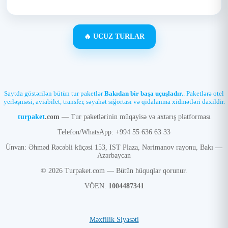
🔥 UCUZ TURLAR
Saytda göstərilən bütün tur paketlər
Bakıdan bir başa uçuşladır.
. Paketlərə otel
yerləşməsi, aviabilet, transfer, səyahət sığortası və qidalanma xidmətləri daxildir.
turpaket
.com
— Tur paketlərinin müqayisə və axtarış platforması
Telefon/WhatsApp: +994 55 636 63 33
Ünvan: Əhməd Rəcəbli küçəsi 153, IST Plaza, Nərimanov rayonu, Bakı —
Azərbaycan
© 2026 Turpaket.com — Bütün hüquqlar qorunur.
VÖEN:
1004487341
Məxfilik Siyasəti