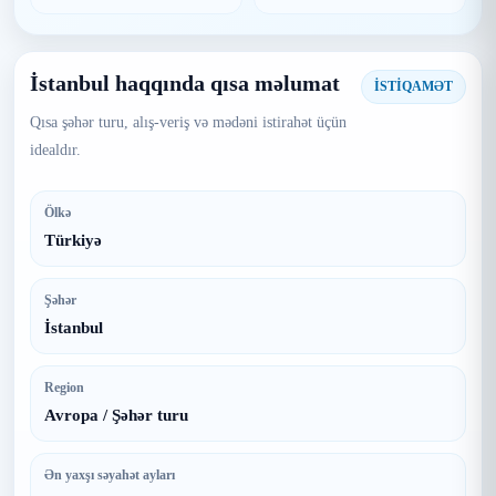
İstanbul haqqında qısa məlumat
İSTİQAMƏT
Qısa şəhər turu, alış-veriş və mədəni istirahət üçün
idealdır.
Ölkə
Türkiyə
Şəhər
İstanbul
Region
Avropa / Şəhər turu
Ən yaxşı səyahət ayları