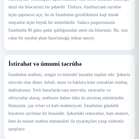
daxil ola biləcəyiniz bir şəhərdir. Türkiyə, Azərbaycanlı turistlər
üçün qapılarını açır, bu da İstanbulun gözəlliklərini kəşf etmək
istəyənlər üçün böyük bir üstünlükdür. Sadəcə pasportunuzla
İstanbulda 90 günə qədər qaldığınızdan əmin ola bilərsiniz. Bu, sizə
rahat bir səyahət planı hazırlamağa imkan tanıyır.
İstirahət və ümumi təcrübə
İstanbulun mətbəxi, zengin və müxtəlif ləzzətlər təqdim edir. Şəhərin
simvolu olan döner, kebab, meze və baklava kimi yeməkləri mütləq
dadmalısınız. Yerli bazarlarda təzə meyvələr, tərəvəzlər və
ədviyyatlar alaraq, mətbəxin dadını daha da artırmaq mümkündür.
Həmçinin, çay evləri və kafe mədəniyyəti, İstanbulun gündəlik
həyatının ayrılmaz bir hissəsidir. Şəhərdəki restoranlar, həm ənənəvi,
həm də müasir mətbəx nümunələri ilə ziyarətçiləri yaxşı xidmətlə
qarşılayır.