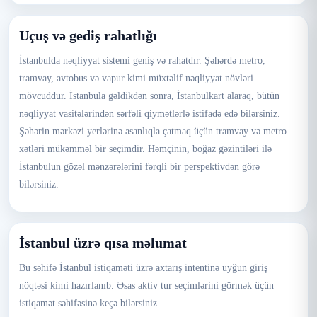
Uçuş və gediş rahatlığı
İstanbulda nəqliyyat sistemi geniş və rahatdır. Şəhərdə metro,
tramvay, avtobus və vapur kimi müxtəlif nəqliyyat növləri
mövcuddur. İstanbula gəldikdən sonra, İstanbulkart alaraq, bütün
nəqliyyat vasitələrindən sərfəli qiymətlərlə istifadə edə bilərsiniz.
Şəhərin mərkəzi yerlərinə asanlıqla çatmaq üçün tramvay və metro
xətləri mükəmməl bir seçimdir. Həmçinin, boğaz gəzintiləri ilə
İstanbulun gözəl mənzərələrini fərqli bir perspektivdən görə
bilərsiniz.
İstanbul üzrə qısa məlumat
Bu səhifə İstanbul istiqaməti üzrə axtarış intentinə uyğun giriş
nöqtəsi kimi hazırlanıb. Əsas aktiv tur seçimlərini görmək üçün
istiqamət səhifəsinə keçə bilərsiniz.