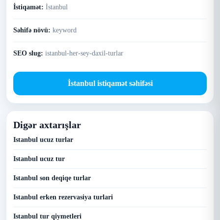
İstiqamət:
İstanbul
Səhifə növü:
keyword
SEO slug:
istanbul-her-sey-daxil-turlar
İstanbul istiqamət səhifəsi
Digər axtarışlar
Istanbul ucuz turlar
Istanbul ucuz tur
Istanbul son deqiqe turlar
Istanbul erken rezervasiya turlari
Istanbul tur qiymetleri