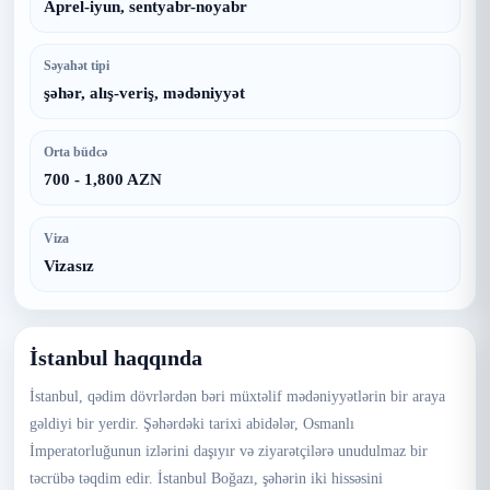
Aprel-iyun, sentyabr-noyabr
Səyahət tipi
şəhər, alış-veriş, mədəniyyət
Orta büdcə
700 - 1,800 AZN
Viza
Vizasız
İstanbul haqqında
İstanbul, qədim dövrlərdən bəri müxtəlif mədəniyyətlərin bir araya
gəldiyi bir yerdir. Şəhərdəki tarixi abidələr, Osmanlı
İmperatorluğunun izlərini daşıyır və ziyarətçilərə unudulmaz bir
təcrübə təqdim edir. İstanbul Boğazı, şəhərin iki hissəsini