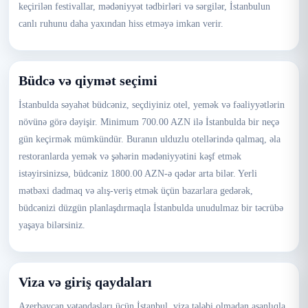
keçirilən festivallar, mədəniyyət tədbirləri və sərgilər, İstanbulun
canlı ruhunu daha yaxından hiss etməyə imkan verir.
Büdcə və qiymət seçimi
İstanbulda səyahət büdcəniz, seçdiyiniz otel, yemək və fəaliyyətlərin
növünə görə dəyişir. Minimum 700.00 AZN ilə İstanbulda bir neçə
gün keçirmək mümkündür. Buranın ulduzlu otellərində qalmaq, əla
restoranlarda yemək və şəhərin mədəniyyətini kəşf etmək
istəyirsinizsə, büdcəniz 1800.00 AZN-ə qədər arta bilər. Yerli
mətbəxi dadmaq və alış-veriş etmək üçün bazarlara gedərək,
büdcənizi düzgün planlaşdırmaqla İstanbulda unudulmaz bir təcrübə
yaşaya bilərsiniz.
Viza və giriş qaydaları
Azerbaycan vətəndaşları üçün İstanbul, viza tələbi olmadan asanlıqla