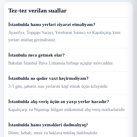
Tez-tez verilən suallar
İstanbulda hansı yerləri ziyarət etməliyəm?
Ayasofya, Topqapı Sarayı, Yerebatan Sarnıcı və Kapalıçarşı kimi
yerləri mütləq görməlisiniz.
İstanbula necə getmək olar?
Bakıdan İstanbul Hava Limanına birbaşa uçuşlar mövcuddur.
İstanbulda nə qədər vaxt keçirməliyəm?
3-5 gün, şəhərin əsas yerlərini kəşf etmək üçün kifayətdir.
İstanbulda alış-veriş üçün ən yaxşı yerlər haradır?
Kapalıçarşı və Nişantaşı bölgəsi mükəmməl alış-veriş mərkəzləridir.
İstanbulda hansı yeməkləri dadmalıyıq?
Döner, kebab, meze və baklava mütləq dadılmalıdır.