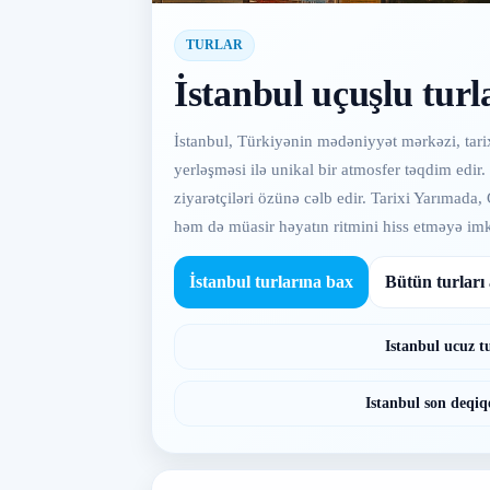
TURLAR
İstanbul uçuşlu turl
İstanbul, Türkiyənin mədəniyyət mərkəzi, tarix
yerləşməsi ilə unikal bir atmosfer təqdim edir. 
ziyarətçiləri özünə cəlb edir. Tarixi Yarımada,
həm də müasir həyatın ritmini hiss etməyə imk
İstanbul turlarına bax
Bütün turları
Istanbul ucuz t
Istanbul son deqiq