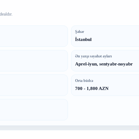
dealdır.
Şəhər
İstanbul
Ən yaxşı səyahət ayları
Aprel-iyun, sentyabr-noyabr
Orta büdcə
700 - 1,800 AZN