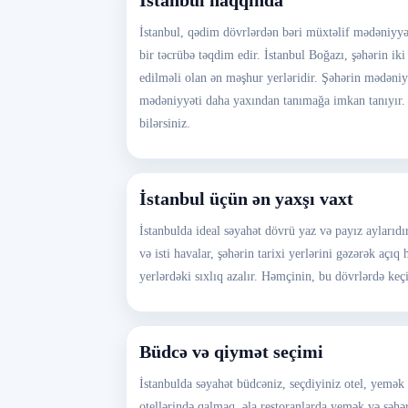
İstanbul haqqında
İstanbul, qədim dövrlərdən bəri müxtəlif mədəniyyətl
bir təcrübə təqdim edir. İstanbul Boğazı, şəhərin ik
edilməli olan ən məşhur yerləridir. Şəhərin mədəniyy
mədəniyyəti daha yaxından tanımağa imkan tanıyır. İ
bilərsiniz.
İstanbul üçün ən yaxşı vaxt
İstanbulda ideal səyahət dövrü yaz və payız aylarıdı
və isti havalar, şəhərin tarixi yerlərini gəzərək aç
yerlərdəki sıxlıq azalır. Həmçinin, bu dövrlərdə keç
Büdcə və qiymət seçimi
İstanbulda səyahət büdcəniz, seçdiyiniz otel, yem
otellərində qalmaq, əla restoranlarda yemək və şəhə