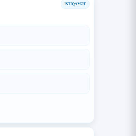
İSTİQAMƏT