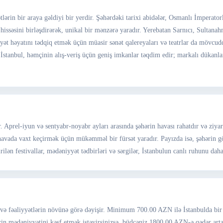
ərin bir araya gəldiyi bir yerdir. Şəhərdəki tarixi abidələr, Osmanlı İmperator
i hissəsini birləşdirərək, unikal bir mənzərə yaradır. Yerebatan Sarnıcı, Sultan
ət həyatını tədqiq etmək üçün müasir sənət qalereyaları və teatrlar da mövcuddur
stanbul, həmçinin alış-veriş üçün geniş imkanlar təqdim edir; markalı dükanlard
r. Aprel-iyun və sentyabr-noyabr ayları arasında şəhərin havası rahatdır və ziya
ıq havada vaxt keçirmək üçün mükəmməl bir fürsət yaradır. Payızda isə, şəhərin gö
irilən festivallar, mədəniyyət tədbirləri və sərgilər, İstanbulun canlı ruhunu da
ək və fəaliyyətlərin növünə görə dəyişir. Minimum 700.00 AZN ilə İstanbulda 
rin mədəniyyətini kəşf etmək istəyirsinizsə, büdcəniz 1800.00 AZN-ə qədər arta