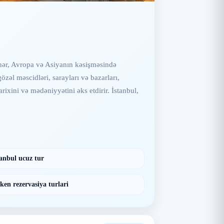
şəhər, Avropa və Asiyanın kəsişməsində
özəl məscidləri, sarayları və bazarları,
rixini və mədəniyyətini əks etdirir. İstanbul,
tanbul ucuz tur
ken rezervasiya turlari