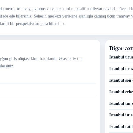
ərdə metro, tramvay, avtobus və vapur kimi müxtəlif nəqliyyat növləri mövcuddur
istifadə edə bilərsiniz. Şəhərin mərkəzi yerlərinə asanlıqla çatmaq üçün tramva
fərqli bir perspektivdən görə bilərsiniz.
Digər axt
Istanbul ucuz
uyğun giriş nöqtəsi kimi hazırlanıb. Əsas aktiv tur
lərsiniz.
Istanbul ucuz
Istanbul son 
Istanbul erke
Istanbul tur 
Istanbul istir
Istanbul tatil