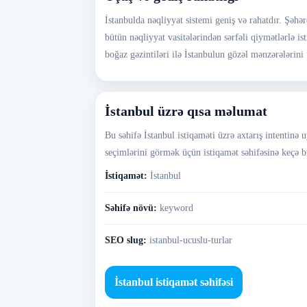
İstanbulda nəqliyyat sistemi geniş və rahatdır. Şəh
bütün nəqliyyat vasitələrindən sərfəli qiymətlərlə 
boğaz gəzintiləri ilə İstanbulun gözəl mənzərələrini 
İstanbul üzrə qısa məlumat
Bu səhifə İstanbul istiqaməti üzrə axtarış intentinə 
seçimlərini görmək üçün istiqamət səhifəsinə keçə bi
İstiqamət:
İstanbul
Səhifə növü:
keyword
SEO slug:
istanbul-ucuslu-turlar
İstanbul istiqamət səhifəsi