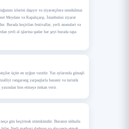
luğunun izlərini daşıyır və ziyarətçilərə unudulmaz
ahmet Meydanı və Kapalıçarşı, İstanbulun ziyarət
. Burada keçirilən festivallar, yerli ənənələri və
an yerli əl işlərinə qədər hər şeyi burada tapa
rətçilər üçün ən uyğun vaxtdır. Yaz aylarında günəşli
zəlliyi rəngarəng yarpaqlarla bəzənir və turistik
ha yaxından hiss etməyə imkan verir.
bir neçə gün keçirmək mümkündür. Buranın ulduzlu
 bilər. Yerli mətbəxi dadmaq və alış-veriş etmək