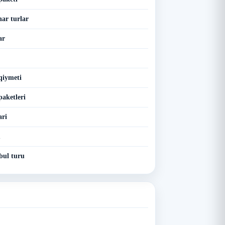
nar turlar
ar
qiymeti
paketleri
ari
u
bul turu