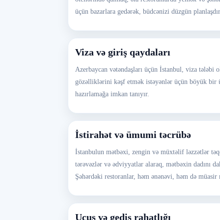
üçün bazarlara gedərək, büdcənizi düzgün planlaşdır
Viza və giriş qaydaları
Azerbaycan vətəndaşları üçün İstanbul, viza tələbi ol
gözəlliklərini kəşf etmək istəyənlər üçün böyük bir 
hazırlamağa imkan tanıyır.
İstirahət və ümumi təcrübə
İstanbulun mətbəxi, zengin və müxtəlif ləzzətlər tə
tərəvəzlər və ədviyyatlar alaraq, mətbəxin dadını d
Şəhərdəki restoranlar, həm ənənəvi, həm də müasir m
Uçuş və gediş rahatlığı