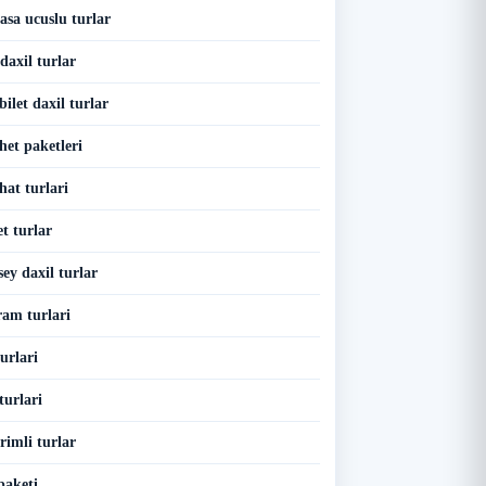
asa ucuslu turlar
 daxil turlar
bilet daxil turlar
het paketleri
hat turlari
t turlar
sey daxil turlar
ram turlari
turlari
turlari
rimli turlar
paketi