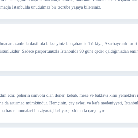
maqla İstanbulda unudulmaz bir təcrübə yaşaya bilərsiniz.
madan asanlıqla daxil ola biləcəyiniz bir şəhərdir. Türkiyə, Azərbaycanlı turist
üstünlükdür. Sadəcə pasportunuzla İstanbulda 90 günə qədər qaldığınızdan əmin o
qdim edir. Şəhərin simvolu olan döner, kebab, meze və baklava kimi yeməkləri m
aha da artırmaq mümkündür. Həmçinin, çay evləri və kafe mədəniyyəti, İstanbulu
ətbəx nümunələri ilə ziyarətçiləri yaxşı xidmətlə qarşılayır.