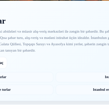
ar
i abidələri və müasir alış-veriş mərkəzləri ilə zəngin bir şəhərdir. Bu 
Qısa şəhər turu, alış-veriş və mədəni istirahət üçün idealdır. İstanbulun g
 Galata Qülləsi, Topqapı Sarayı və Ayasofya kimi yerlər, şəhərin zəngin ta
an tanıyan bir şəhərdir.
 aç
urlar
Is
e turlar
Istanbul er