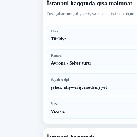
İstanbul haqqında qısa məlumat
Qısa şəhər turu, alış-veriş və mədəni istirahət üçün i
Ölkə
Türkiyə
Region
Avropa / Şəhər turu
Səyahət tipi
şəhər, alış-veriş, mədəniyyət
Viza
Vizasız