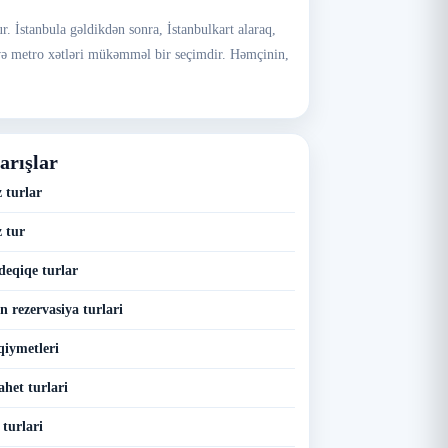
. İstanbula gəldikdən sonra, İstanbulkart alaraq,
y və metro xətləri mükəmməl bir seçimdir. Həmçinin,
arışlar
 turlar
 tur
deqiqe turlar
n rezervasiya turlari
qiymetleri
ahet turlari
 turlari