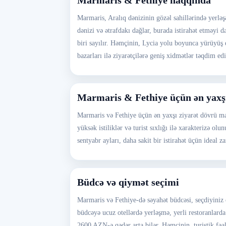
Marmaris & Fethiye haqqında
Marmaris, Aralıq dənizinin gözəl sahillərində yerləş
dənizi və ətrafdakı dağlar, burada istirahət etməyi da
biri sayılır. Həmçinin, Lycia yolu boyunca yürüyüş e
bazarları ilə ziyarətçilərə geniş xidmətlər təqdim edi
Marmaris & Fethiye üçün ən yaxş
Marmaris və Fethiye üçün ən yaxşı ziyarət dövrü may
yüksək istiliklər və turist sıxlığı ilə xarakterizə o
sentyabr ayları, daha sakit bir istirahət üçün ideal 
Büdcə və qiymət seçimi
Marmaris və Fethiye-də səyahət büdcəsi, seçdiyiniz
büdcəyə ucuz otellərdə yerləşmə, yerli restoranlard
2600 AZN-ə qədər arta bilər. Həmçinin, turistik fəa