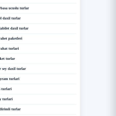
basa ucuslu turlar
 daxil turlar
bilet daxil turlar
ahet paketleri
ahat turlari
et turlar
 sey daxil turlar
yram turlari
 turlari
 turlari
irimli turlar