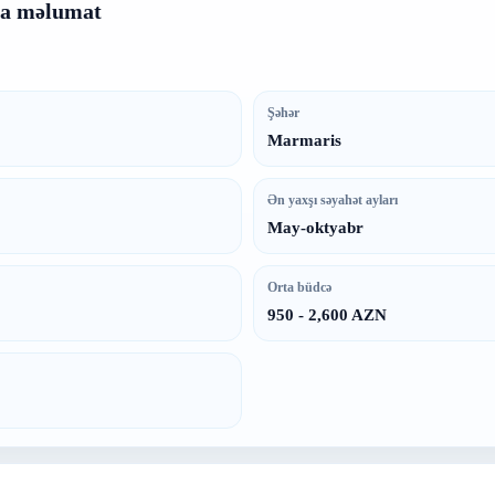
sa məlumat
Şəhər
Marmaris
Ən yaxşı səyahət ayları
May-oktyabr
Orta büdcə
950 - 2,600 AZN