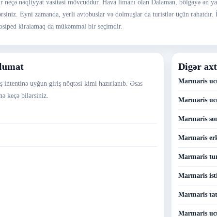
ir neçə nəqliyyat vasitəsi mövcuddur. Hava limanı olan Dalaman, bölgəyə ən y
lərsiniz. Eyni zamanda, yerli avtobuslar və dolmuşlar da turistlər üçün rahatdır
elosiped kiralamaq da mükəmməl bir seçimdir.
əlumat
Digər axt
Marmaris ucu
 intentinə uyğun giriş nöqtəsi kimi hazırlanıb. Əsas
ə keçə bilərsiniz.
Marmaris uc
Marmaris son
Marmaris erk
Marmaris tur
Marmaris isti
Marmaris tati
Marmaris ucu