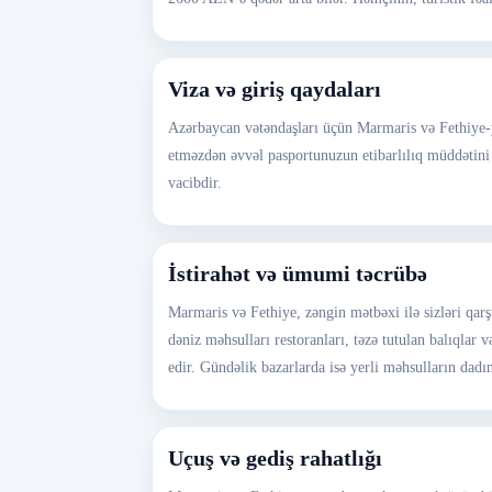
Viza və giriş qaydaları
Azərbaycan vətəndaşları üçün Marmaris və Fethiye-yə
etməzdən əvvəl pasportunuzun etibarlılıq müddətini
vacibdir.
İstirahət və ümumi təcrübə
Marmaris və Fethiye, zəngin mətbəxi ilə sizləri qarş
dəniz məhsulları restoranları, təzə tutulan balıqlar 
edir. Gündəlik bazarlarda isə yerli məhsulların dad
Uçuş və gediş rahatlığı