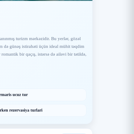
anınmış turizm mərkəzidir. Bu yerlər, gözəl
həm də günəş istirahəti üçün ideal mühit təqdim
romantik bir qaçış, istərsə də ailəvi bir tətildə,
maris ucuz tur
ken rezervasiya turlari