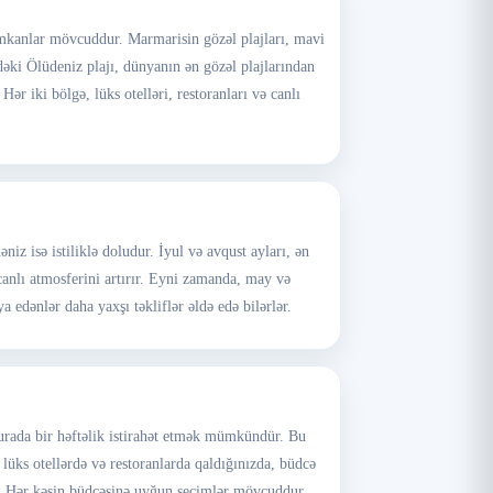
ə imkanlar mövcuddur. Marmarisin gözəl plajları, mavi
yedəki Ölüdeniz plajı, dünyanın ən gözəl plajlarından
r iki bölgə, lüks otelləri, restoranları və canlı
z isə istiliklə doludur. İyul və avqust ayları, ən
n canlı atmosferini artırır. Eyni zamanda, may və
a edənlər daha yaxşı təkliflər əldə edə bilərlər.
urada bir həftəlik istirahət etmək mümkündür. Bu
lüks otellərdə və restoranlarda qaldığınızda, büdcə
ır. Hər kəsin büdcəsinə uyğun seçimlər mövcuddur.