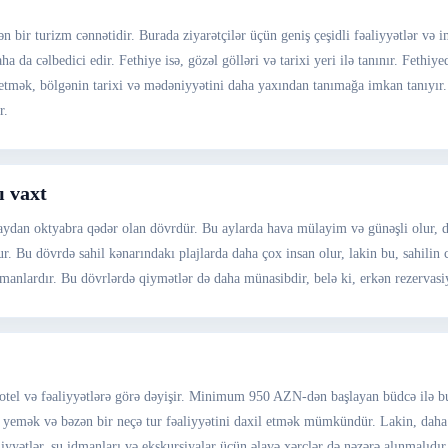
ən bir turizm cənnətidir. Burada ziyarətçilər üçün geniş çeşidli fəaliyyətlər v
ha da cəlbedici edir. Fethiye isə, gözəl gölləri və tarixi yeri ilə tanınır. Fethi
tmək, bölgənin tarixi və mədəniyyətini daha yaxından tanımağa imkan tanıyır. Hə
r.
ı vaxt
dan oktyabra qədər olan dövrdür. Bu aylarda hava mülayim və günəşli olur, dəni
lunur. Bu dövrdə sahil kənarındakı plajlarda daha çox insan olur, lakin bu, sahili
zamanlardır. Bu dövrlərdə qiymətlər də daha münasibdir, belə ki, erkən rezervasiy
 otel və fəaliyyətlərə görə dəyişir. Minimum 950 AZN-dən başlayan büdcə ilə b
a yemək və bəzən bir neçə tur fəaliyyətini daxil etmək mümkündür. Lakin, daha 
liyyətlər, su idmanları və ekskursiyalar üçün əlavə xərclər də nəzərə alınmalıd