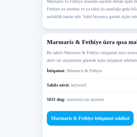
Marmaris və Fethiye arasında səyahət etmək üçün b
Fethiye-yə avtobus və ya taksi ilə asanlıqla gedə bi
sərfəlilik təmin edir. Sahil boyunca gəzinti üçün v
Marmaris & Fethiye üzrə qısa m
Bu səhifə Marmaris & Fethiye istiqaməti üzrə axtarış
aktiv tur seçimlərini görmək üçün istiqamət səhifəsin
İstiqamət:
Marmaris & Fethiye
Səhifə növü:
keyword
SEO slug:
marmaris-tur-qiymeti
Marmaris & Fethiye istiqamət səhifəsi