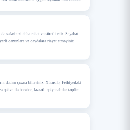
a səfərinizi daha rahat və sürətli edir. Səyahət
erli qanunlara və qaydalara riayət etməyiniz
in dadını çıxara bilərsiniz. Xüsusilə, Fethiyedəki
ə qəhvə ilə bərabər, ləzzətli qəlyanaltılar təqdim