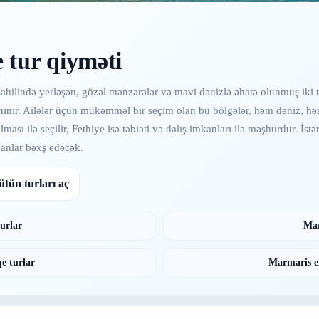
 tur qiyməti
hilində yerləşən, gözəl mənzərələr və mavi dənizlə əhatə olunmuş iki t
lə tanınır. Ailələr üçün mükəmməl bir seçim olan bu bölgələr, həm dəniz, 
sı ilə seçilir, Fethiye isə təbiəti və dalış imkanları ilə məşhurdur. İstər 
 anlar bəxş edəcək.
ütün turları aç
urlar
Mar
e turlar
Marmaris er