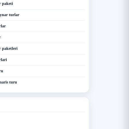
 paketi
nar turlar
lar
r
 paketleri
lari
ru
aris turu