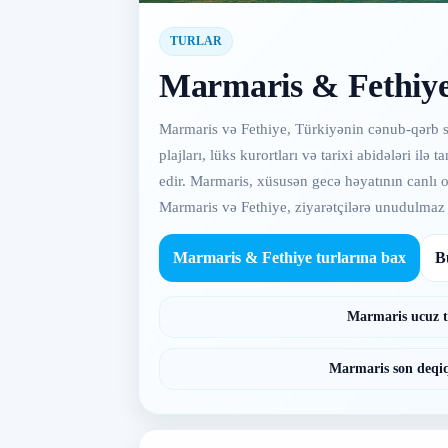
TURLAR
Marmaris & Fethiye
Marmaris və Fethiye, Türkiyənin cənub-qərb sa
plajları, lüks kurortları və tarixi abidələri i
edir. Marmaris, xüsusən gecə həyatının canlı olma
Marmaris və Fethiye, ziyarətçilərə unudulmaz
Marmaris & Fethiye turlarına bax
B
Marmaris ucuz t
Marmaris son deqiq