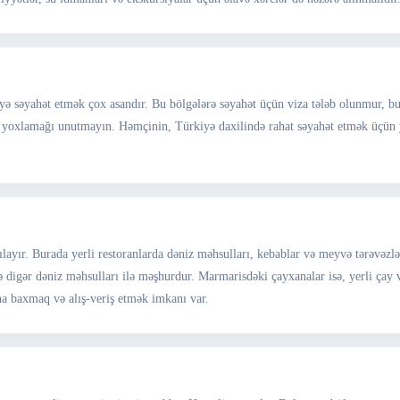
 səyahət etmək çox asandır. Bu bölgələrə səyahət üçün viza tələb olunmur, bu d
 yoxlamağı unutmayın. Həmçinin, Türkiyə daxilində rahat səyahət etmək üçün y
ılayır. Burada yerli restoranlarda dəniz məhsulları, kebablar və meyvə tərəvəzlər
və digər dəniz məhsulları ilə məşhurdur. Marmarisdəki çayxanalar isə, yerli çay v
ına baxmaq və alış-veriş etmək imkanı var.