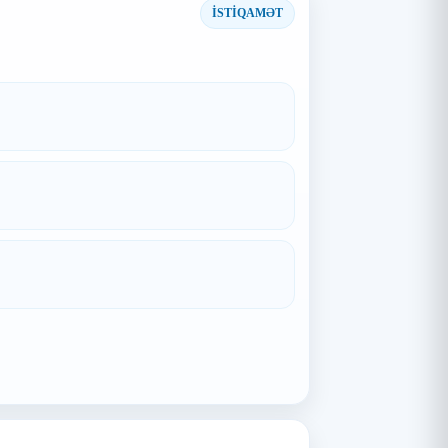
İSTİQAMƏT