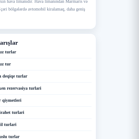
axın hava limanıdır. Hava limanından Marmaris və
. İçəri bölgələrdə avtomobil kiralamaq, daha geniş
arışlar
z turlar
uz tur
 deqiqe turlar
en rezervasiya turlari
 qiymetleri
rahet turlari
l turlari
slu turlar