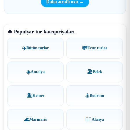
Daha ətraflı oxu →
🔥 Populyar tur kateqoriyaları
✈️
💸
Bütün turlar
Ucuz turlar
☀️
🏖
Antalya
Belek
🏝
⚓
Kemer
Bodrum
🌊
🏄‍♂️
Marmaris
Alanya