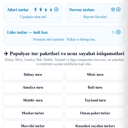
👨‍👩‍👧‍👦
🌸
Ailəvi turlar
Novruz turları
Uşaqlarla rahat tətil
Bayram fürsətləri
✨
Lüks turlar — indi bax
Premium otel seçimləri · Kliklə və birbaşa keç
✈️ Populyar tur paketləri və ucuz səyahət istiqamətləri
Dubay, Misir, Antalya, Bali, Maldiv, Tayland və digər istiqamətlər üzrə turu, tur paketləri
və endirimli səyahət təkliflərini kəşf edin.
Dubay turu
Misir turu
Antalya turu
Bali turu
Maldiv turu
Tayland turu
Maskat turlar
Oman paket turlar
Mavriki turlar
Kusadasi səyahət turları