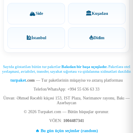
🏔️
🏛️
Side
Kuşadası
🕌
⛵
İstanbul
Didim
Saytda göstərilən bütün tur paketlər
Bakıdan bir başa uçuşladır.
Paketlərə otel
yerləşməsi, aviabilet, transfer, səyahət sığortası və qidalanma xidmətləri daxildir.
turpaket
.com
— Tur paketlərinin müqayisə və axtarış platforması
Telefon/WhatsApp: +994 55 636 63 33
Ünvan: Əhməd Rəcəbli küçəsi 153, IST Plaza, Nərimanov rayonu, Bakı —
Azərbaycan
© 2026 Turpaket.com — Bütün hüquqlar qorunur.
VÖEN:
1004487341
🔥 Bu gün üçün seçimlər (random)