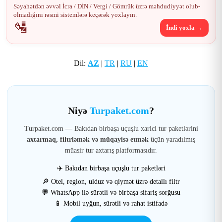
Səyahətdən əvvəl İcra / DİN / Vergi / Gömrük üzrə məhdudiyyət olub-
olmadığını rəsmi sistemlərə keçərək yoxlayın.
🛂
İndi yoxla →
Dil:
AZ
|
TR
|
RU
|
EN
Niyə
Turpaket.com
?
Turpaket.com — Bakıdan birbaşa uçuşlu xarici tur paketlərini
axtarmaq, filtrləmək və müqayisə etmək
üçün yaradılmış
müasir tur axtarış platformasıdır.
✈️ Bakıdan birbaşa uçuşlu tur paketləri
🔎 Otel, region, ulduz və qiymət üzrə detallı filtr
💬 WhatsApp ilə sürətli və birbaşa sifariş sorğusu
📱 Mobil uyğun, sürətli və rahat istifadə