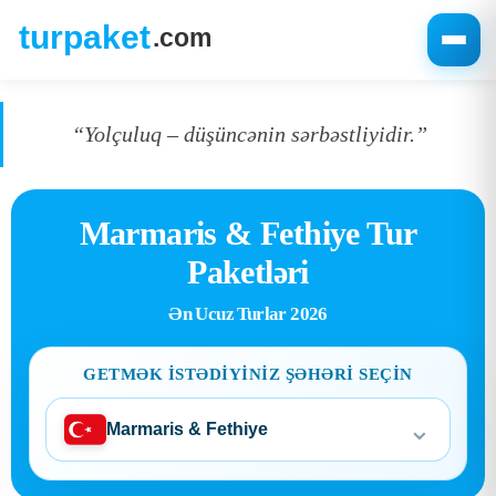
“Yolçuluq – düşüncənin sərbəstliyidir.”
Marmaris & Fethiye Tur
Paketləri
Ən Ucuz Turlar 2026
GETMƏK ISTƏDIYINIZ ŞƏHƏRI SEÇIN
⌄
Marmaris & Fethiye