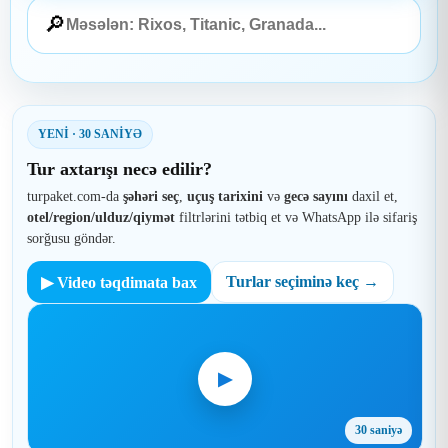
🔎
Otel axtarışı
YENİ · 30 SANİYƏ
Tur axtarışı necə edilir?
turpaket.com-da
şəhəri seç
,
uçuş tarixini
və
gecə sayını
daxil et,
otel/region/ulduz/qiymət
filtrlərini tətbiq et və WhatsApp ilə sifariş
sorğusu göndər.
Turlar seçiminə keç →
▶ Video təqdimata bax
▶
30 saniyə