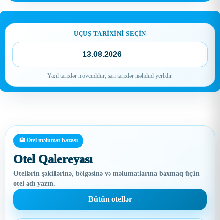
UÇUŞ TARIXINI SEÇIN
📅
Yaşıl tarixlər mövcuddur, sarı tarixlər məhdud yerlidir.
🏨 Otel məlumat bazası
Otel Qalereyası
Otellərin şəkillərinə, bölgəsinə və məlumatlarına baxmaq üçün
otel adı yazın.
Bütün otellər