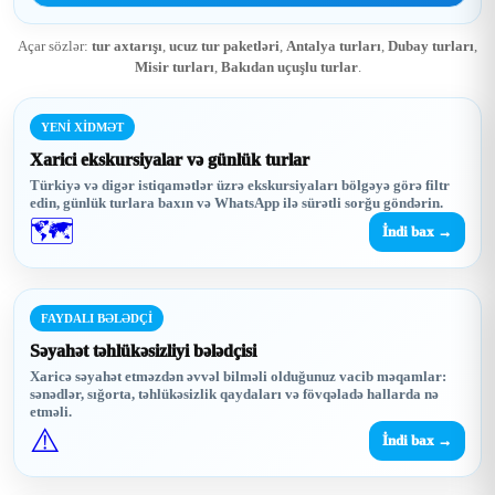
Açar sözlər:
tur axtarışı
,
ucuz tur paketləri
,
Antalya turları
,
Dubay turları
,
Misir turları
,
Bakıdan uçuşlu turlar
.
YENİ XİDMƏT
Xarici ekskursiyalar və günlük turlar
Türkiyə və digər istiqamətlər üzrə ekskursiyaları bölgəyə görə filtr
edin, günlük turlara baxın və WhatsApp ilə sürətli sorğu göndərin.
🗺️
İndi bax →
FAYDALI BƏLƏDÇİ
Səyahət təhlükəsizliyi bələdçisi
Xaricə səyahət etməzdən əvvəl bilməli olduğunuz vacib məqamlar:
sənədlər, sığorta, təhlükəsizlik qaydaları və fövqəladə hallarda nə
etməli.
⚠️
İndi bax →