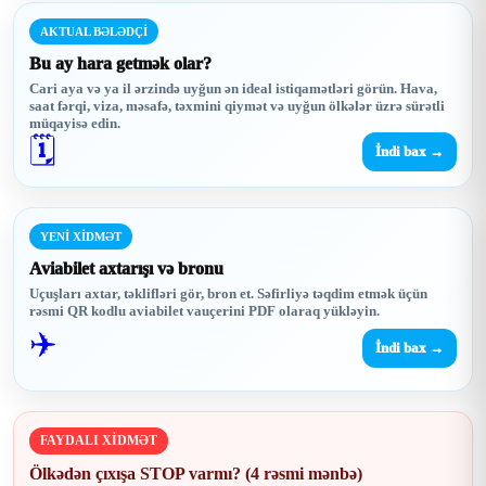
AKTUAL BƏLƏDÇİ
Bu ay hara getmək olar?
Cari aya və ya il ərzində uyğun ən ideal istiqamətləri görün. Hava,
saat fərqi, viza, məsafə, təxmini qiymət və uyğun ölkələr üzrə sürətli
müqayisə edin.
🗓️
İndi bax →
YENİ XİDMƏT
Aviabilet axtarışı və bronu
Uçuşları axtar, təklifləri gör, bron et. Səfirliyə təqdim etmək üçün
rəsmi QR kodlu aviabilet vauçerini PDF olaraq yükləyin.
✈️
İndi bax →
FAYDALI XİDMƏT
Ölkədən çıxışa STOP varmı? (4 rəsmi mənbə)