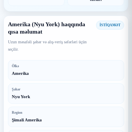
Amerika (Nyu York) haqqında
İSTİQAMƏT
qısa məlumat
Uzun məsafəli şəhər və alış-veriş səfərləri üçün
seçilir.
Ölkə
Amerika
Şəhər
Nyu York
Region
Şimali Amerika