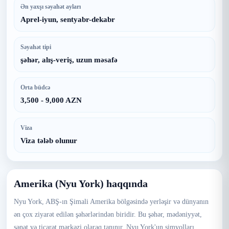
Ən yaxşı səyahət ayları
Aprel-iyun, sentyabr-dekabr
Səyahət tipi
şəhər, alış-veriş, uzun məsafə
Orta büdcə
3,500 - 9,000 AZN
Viza
Viza tələb olunur
Amerika (Nyu York) haqqında
Nyu York, ABŞ-ın Şimali Amerika bölgəsində yerləşir və dünyanın
ən çox ziyarət edilən şəhərlərindən biridir. Bu şəhər, mədəniyyət,
sənət və ticarət mərkəzi olaraq tanınır. Nyu York'un simvolları