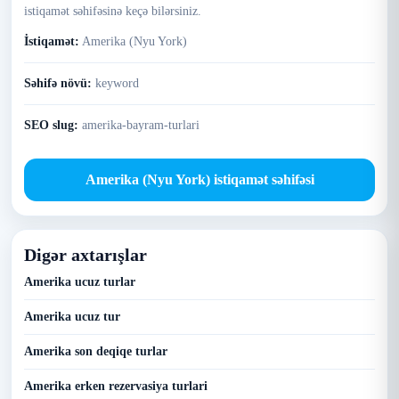
istiqamət səhifəsinə keçə bilərsiniz.
İstiqamət:
Amerika (Nyu York)
Səhifə növü:
keyword
SEO slug:
amerika-bayram-turlari
Amerika (Nyu York) istiqamət səhifəsi
Digər axtarışlar
Amerika ucuz turlar
Amerika ucuz tur
Amerika son deqiqe turlar
Amerika erken rezervasiya turlari