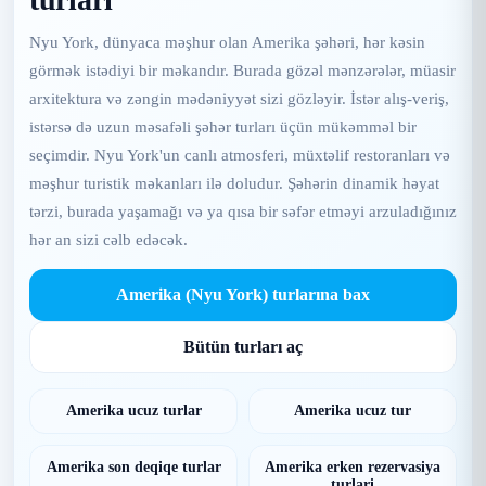
Nyu York, dünyaca məşhur olan Amerika şəhəri, hər kəsin
görmək istədiyi bir məkandır. Burada gözəl mənzərələr, müasir
arxitektura və zəngin mədəniyyət sizi gözləyir. İstər alış-veriş,
istərsə də uzun məsafəli şəhər turları üçün mükəmməl bir
seçimdir. Nyu York'un canlı atmosferi, müxtəlif restoranları və
məşhur turistik məkanları ilə doludur. Şəhərin dinamik həyat
tərzi, burada yaşamağı və ya qısa bir səfər etməyi arzuladığınız
hər an sizi cəlb edəcək.
Amerika (Nyu York) turlarına bax
Bütün turları aç
Amerika ucuz turlar
Amerika ucuz tur
Amerika son deqiqe turlar
Amerika erken rezervasiya
turlari