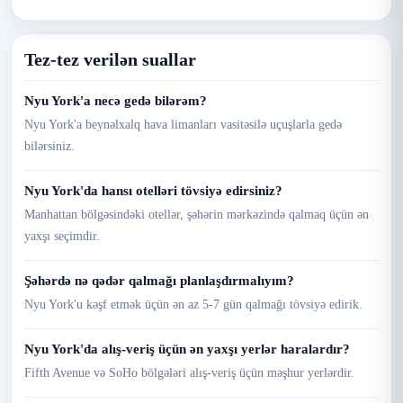
Tez-tez verilən suallar
Nyu York'a necə gedə bilərəm?
Nyu York'a beynəlxalq hava limanları vasitəsilə uçuşlarla gedə
bilərsiniz.
Nyu York'da hansı otelləri tövsiyə edirsiniz?
Manhattan bölgəsindəki otellər, şəhərin mərkəzində qalmaq üçün ən
yaxşı seçimdir.
Şəhərdə nə qədər qalmağı planlaşdırmalıyım?
Nyu York'u kəşf etmək üçün ən az 5-7 gün qalmağı tövsiyə edirik.
Nyu York'da alış-veriş üçün ən yaxşı yerlər haralardır?
Fifth Avenue və SoHo bölgələri alış-veriş üçün məşhur yerlərdir.