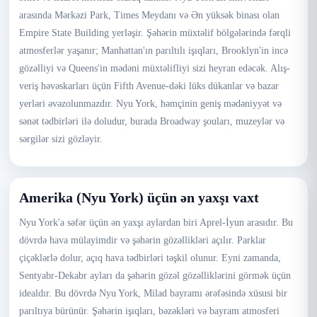
arasında Mərkəzi Park, Times Meydanı və Ən yüksək binası olan
Empire State Building yerləşir. Şəhərin müxtəlif bölgələrində fərqli
atmosferlər yaşanır; Manhattan'ın parıltılı işıqları, Brooklyn'in incə
gözəlliyi və Queens'in mədəni müxtəlifliyi sizi heyran edəcək. Alış-
veriş həvəskarları üçün Fifth Avenue-dəki lüks dükanlar və bazar
yerləri əvəzolunmazdır. Nyu York, həmçinin geniş mədəniyyət və
sənət tədbirləri ilə doludur, burada Broadway şouları, muzeylər və
sərgilər sizi gözləyir.
Amerika (Nyu York) üçün ən yaxşı vaxt
Nyu York'a səfər üçün ən yaxşı aylardan biri Aprel-İyun arasıdır. Bu
dövrdə hava mülayimdir və şəhərin gözəllikləri açılır. Parklar
çiçəklərlə dolur, açıq hava tədbirləri təşkil olunur. Eyni zamanda,
Sentyabr-Dekabr ayları da şəhərin gözəl gözəlliklərini görmək üçün
idealdır. Bu dövrdə Nyu York, Milad bayramı ərəfəsində xüsusi bir
parıltıya bürünür. Şəhərin işıqları, bəzəkləri və bayram atmosferi