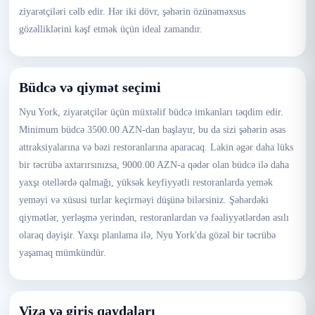
ziyarətçiləri cəlb edir. Hər iki dövr, şəhərin özünəməxsus
gözəlliklərini kəşf etmək üçün ideal zamandır.
Büdcə və qiymət seçimi
Nyu York, ziyarətçilər üçün müxtəlif büdcə imkanları təqdim edir.
Minimum büdcə 3500.00 AZN-dan başlayır, bu da sizi şəhərin əsas
attraksiyalarına və bəzi restoranlarına aparacaq. Lakin əgər daha lüks
bir təcrübə axtarırsınızsa, 9000.00 AZN-a qədər olan büdcə ilə daha
yaxşı otellərdə qalmağı, yüksək keyfiyyətli restoranlarda yemək
yeməyi və xüsusi turlar keçirməyi düşünə bilərsiniz. Şəhərdəki
qiymətlər, yerləşmə yerindən, restoranlardan və fəaliyyətlərdən asılı
olaraq dəyişir. Yaxşı planlama ilə, Nyu York'da gözəl bir təcrübə
yaşamaq mümkündür.
Viza və giriş qaydaları