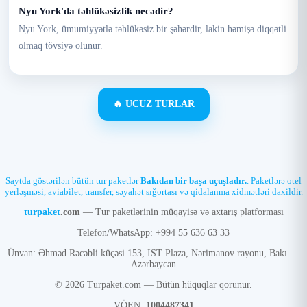
Nyu York'da təhlükəsizlik necədir?
Nyu York, ümumiyyətlə təhlükəsiz bir şəhərdir, lakin həmişə diqqətli
olmaq tövsiyə olunur.
🔥 UCUZ TURLAR
Saytda göstərilən bütün tur paketlər
Bakıdan bir başa uçuşladır.
. Paketlərə otel
yerləşməsi, aviabilet, transfer, səyahət sığortası və qidalanma xidmətləri daxildir.
turpaket
.com
— Tur paketlərinin müqayisə və axtarış platforması
Telefon/WhatsApp: +994 55 636 63 33
Ünvan: Əhməd Rəcəbli küçəsi 153, IST Plaza, Nərimanov rayonu, Bakı —
Azərbaycan
© 2026 Turpaket.com — Bütün hüquqlar qorunur.
VÖEN:
1004487341