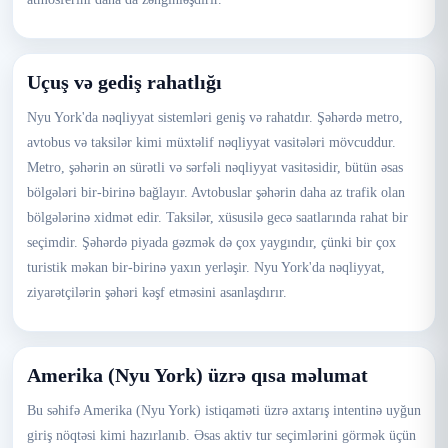
Uçuş və gediş rahatlığı
Nyu York'da nəqliyyat sistemləri geniş və rahatdır. Şəhərdə metro,
avtobus və taksilər kimi müxtəlif nəqliyyat vasitələri mövcuddur.
Metro, şəhərin ən sürətli və sərfəli nəqliyyat vasitəsidir, bütün əsas
bölgələri bir-birinə bağlayır. Avtobuslar şəhərin daha az trafik olan
bölgələrinə xidmət edir. Taksilər, xüsusilə gecə saatlarında rahat bir
seçimdir. Şəhərdə piyada gəzmək də çox yaygındır, çünki bir çox
turistik məkan bir-birinə yaxın yerləşir. Nyu York'da nəqliyyat,
ziyarətçilərin şəhəri kəşf etməsini asanlaşdırır.
Amerika (Nyu York) üzrə qısa məlumat
Bu səhifə Amerika (Nyu York) istiqaməti üzrə axtarış intentinə uyğun
giriş nöqtəsi kimi hazırlanıb. Əsas aktiv tur seçimlərini görmək üçün