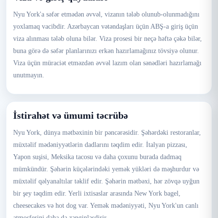
Nyu York'a səfər etmədən əvvəl, vizanın tələb olunub-olunmadığını
yoxlamaq vacibdir. Azərbaycan vətəndaşları üçün ABŞ-a giriş üçün
viza alınması tələb oluna bilər. Viza prosesi bir neçə həftə çəkə bilər,
buna görə də səfər planlarınızı erkən hazırlamağınız tövsiyə olunur.
Viza üçün müraciət etməzdən əvvəl lazım olan sənədləri hazırlamağı
unutmayın.
İstirahət və ümumi təcrübə
Nyu York, dünya mətbəxinin bir pəncərəsidir. Şəhərdəki restoranlar,
müxtəlif mədəniyyətlərin dadlarını təqdim edir. İtalyan pizzası,
Yapon suşisi, Meksika tacosu və daha çoxunu burada dadmaq
mümkündür. Şəhərin küçələrindəki yemək yükləri də məşhurdur və
müxtəlif qəlyanaltılar təklif edir. Şəhərin mətbəxi, hər zövqə uyğun
bir şey təqdim edir. Yerli ixtisaslar arasında New York bagel,
cheesecakes və hot dog var. Yemək mədəniyyəti, Nyu York'un canlı
atmosferini daha da zənginləşdirir.