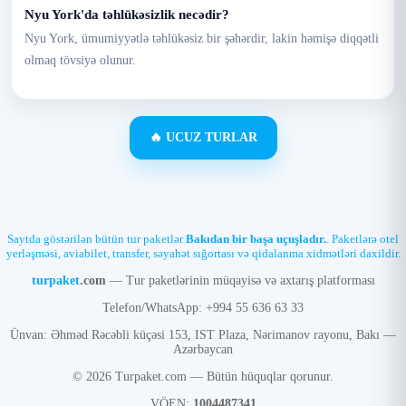
Nyu York'da təhlükəsizlik necədir?
Nyu York, ümumiyyətlə təhlükəsiz bir şəhərdir, lakin həmişə diqqətli
olmaq tövsiyə olunur.
🔥 UCUZ TURLAR
Saytda göstərilən bütün tur paketlər
Bakıdan bir başa uçuşladır.
. Paketlərə otel
yerləşməsi, aviabilet, transfer, səyahət sığortası və qidalanma xidmətləri daxildir.
turpaket
.com
— Tur paketlərinin müqayisə və axtarış platforması
Telefon/WhatsApp: +994 55 636 63 33
Ünvan: Əhməd Rəcəbli küçəsi 153, IST Plaza, Nərimanov rayonu, Bakı —
Azərbaycan
© 2026 Turpaket.com — Bütün hüquqlar qorunur.
VÖEN:
1004487341