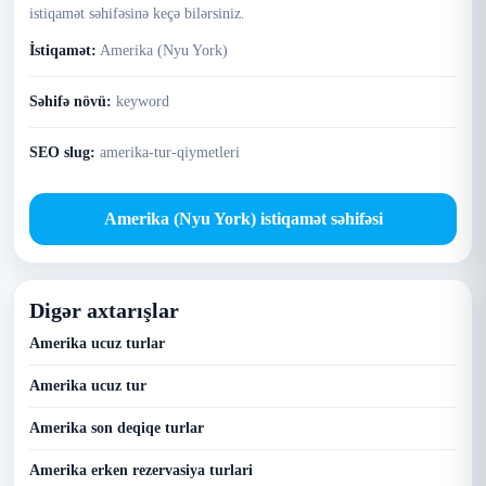
istiqamət səhifəsinə keçə bilərsiniz.
İstiqamət:
Amerika (Nyu York)
Səhifə növü:
keyword
SEO slug:
amerika-tur-qiymetleri
Amerika (Nyu York) istiqamət səhifəsi
Digər axtarışlar
Amerika ucuz turlar
Amerika ucuz tur
Amerika son deqiqe turlar
Amerika erken rezervasiya turlari