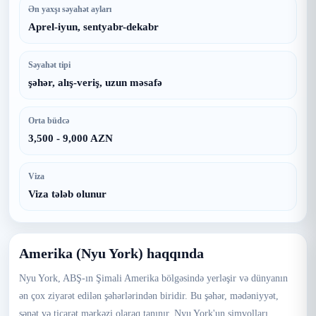
Ən yaxşı səyahət ayları
Aprel-iyun, sentyabr-dekabr
Səyahət tipi
şəhər, alış-veriş, uzun məsafə
Orta büdcə
3,500 - 9,000 AZN
Viza
Viza tələb olunur
Amerika (Nyu York) haqqında
Nyu York, ABŞ-ın Şimali Amerika bölgəsində yerləşir və dünyanın
ən çox ziyarət edilən şəhərlərindən biridir. Bu şəhər, mədəniyyət,
sənət və ticarət mərkəzi olaraq tanınır. Nyu York'un simvolları