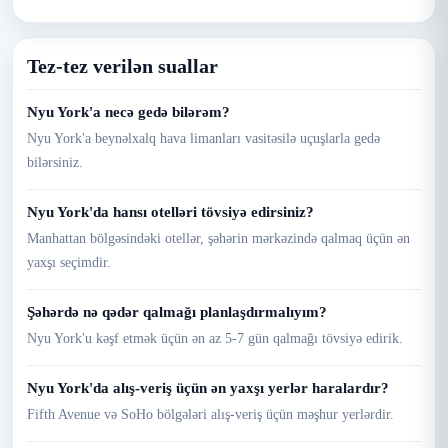
Tez-tez verilən suallar
Nyu York'a necə gedə bilərəm?
Nyu York'a beynəlxalq hava limanları vasitəsilə uçuşlarla gedə
bilərsiniz.
Nyu York'da hansı otelləri tövsiyə edirsiniz?
Manhattan bölgəsindəki otellər, şəhərin mərkəzində qalmaq üçün ən
yaxşı seçimdir.
Şəhərdə nə qədər qalmağı planlaşdırmalıyım?
Nyu York'u kəşf etmək üçün ən az 5-7 gün qalmağı tövsiyə edirik.
Nyu York'da alış-veriş üçün ən yaxşı yerlər haralardır?
Fifth Avenue və SoHo bölgələri alış-veriş üçün məşhur yerlərdir.