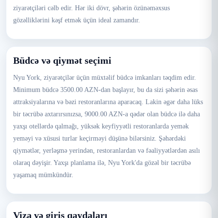
ziyarətçiləri cəlb edir. Hər iki dövr, şəhərin özünəməxsus
gözəlliklərini kəşf etmək üçün ideal zamandır.
Büdcə və qiymət seçimi
Nyu York, ziyarətçilər üçün müxtəlif büdcə imkanları təqdim edir.
Minimum büdcə 3500.00 AZN-dan başlayır, bu da sizi şəhərin əsas
attraksiyalarına və bəzi restoranlarına aparacaq. Lakin əgər daha lüks
bir təcrübə axtarırsınızsa, 9000.00 AZN-a qədər olan büdcə ilə daha
yaxşı otellərdə qalmağı, yüksək keyfiyyətli restoranlarda yemək
yeməyi və xüsusi turlar keçirməyi düşünə bilərsiniz. Şəhərdəki
qiymətlər, yerləşmə yerindən, restoranlardan və fəaliyyətlərdən asılı
olaraq dəyişir. Yaxşı planlama ilə, Nyu York'da gözəl bir təcrübə
yaşamaq mümkündür.
Viza və giriş qaydaları