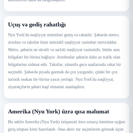
Uçuş və gediş rahatlığı
Nyu York'da nəqliyyat sistemləri geniş və rahatdır. Şəhərdə metro,
avtobus və taksilər kimi müxtəlif nəqliyyat vasitələri mövcuddur.
Metro, şəhərin ən sürətli və sərfəli nəqliyyat vasitəsidir, bütün əsas
bölgələri bir-birinə bağlayır. Avtobuslar şəhərin daha az trafik olan
bölgələrinə xidmət edir. Taksilər, xüsusilə gecə saatlarında rahat bir
seçimdir. Şəhərdə piyada gəzmək də çox yaygındır, çünki bir çox
turistik məkan bir-birinə yaxın yerləşir. Nyu York'da nəqliyyat,
ziyarətçilərin şəhəri kəşf etməsini asanlaşdırır.
Amerika (Nyu York) üzrə qısa məlumat
Bu səhifə Amerika (Nyu York) istiqaməti üzrə axtarış intentinə uyğun
giriş nöqtəsi kimi hazırlanıb. Əsas aktiv tur seçimlərini görmək üçün