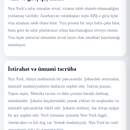
Nyu York'a səfər etmədən əvvəl, vizanın tələb olunub-olunmadığını
yoxlamaq vacibdir. Azərbaycan vətəndaşları üçün ABŞ-a giriş üçün
viza alınması tələb oluna bilər. Viza prosesi bir neçə həftə çəkə bilər,
buna görə də səfər planlarınızı erkən hazırlamağınız tövsiyə olunur.
Viza üçün müraciət etməzdən əvvəl lazım olan sənədləri hazırlamağı
unutmayın.
İstirahət və ümumi təcrübə
Nyu York, dünya mətbəxinin bir pəncərəsidir. Şəhərdəki restoranlar,
müxtəlif mədəniyyətlərin dadlarını təqdim edir. İtalyan pizzası,
Yapon suşisi, Meksika tacosu və daha çoxunu burada dadmaq
mümkündür. Şəhərin küçələrindəki yemək yükləri də məşhurdur və
müxtəlif qəlyanaltılar təklif edir. Şəhərin mətbəxi, hər zövqə uyğun
bir şey təqdim edir. Yerli ixtisaslar arasında New York bagel,
cheesecakes və hot dog var. Yemək mədəniyyəti, Nyu York'un canlı
atmosferini daha da zənginləşdirir.