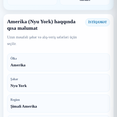
Amerika (Nyu York) haqqında
İSTİQAMƏT
qısa məlumat
Uzun məsafəli şəhər və alış-veriş səfərləri üçün
seçilir.
Ölkə
Amerika
Şəhər
Nyu York
Region
Şimali Amerika