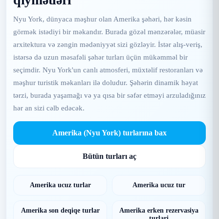
Nyu York, dünyaca məşhur olan Amerika şəhəri, hər kəsin
görmək istədiyi bir məkandır. Burada gözəl mənzərələr, müasir
arxitektura və zəngin mədəniyyət sizi gözləyir. İstər alış-veriş,
istərsə də uzun məsafəli şəhər turları üçün mükəmməl bir
seçimdir. Nyu York'un canlı atmosferi, müxtəlif restoranları və
məşhur turistik məkanları ilə doludur. Şəhərin dinamik həyat
tərzi, burada yaşamağı və ya qısa bir səfər etməyi arzuladığınız
hər an sizi cəlb edəcək.
Amerika (Nyu York) turlarına bax
Bütün turları aç
Amerika ucuz turlar
Amerika ucuz tur
Amerika son deqiqe turlar
Amerika erken rezervasiya
turlari