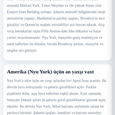
arasında Mərkəzi Park, Times Meydanı və Ən yüksək binası olan
Empire State Building yerləşir. Şəhərin müxtəlif bölgələrində fərqli
atmosferlər yaşanır; Manhattan'ın parıltılı işıqları, Brooklyn'in incə
gözəlliyi və Queens'in mədəni müxtəlifliyi sizi heyran edəcək. Alış-
veriş həvəskarları üçün Fifth Avenue-dəki lüks dükanlar və bazar
yerləri əvəzolunmazdır. Nyu York, həmçinin geniş mədəniyyət və
sənət tədbirləri ilə doludur, burada Broadway şouları, muzeylər və
sərgilər sizi gözləyir.
Amerika (Nyu York) üçün ən yaxşı vaxt
Nyu York'a səfər üçün ən yaxşı aylardan biri Aprel-İyun arasıdır. Bu
dövrdə hava mülayimdir və şəhərin gözəllikləri açılır. Parklar
çiçəklərlə dolur, açıq hava tədbirləri təşkil olunur. Eyni zamanda,
Sentyabr-Dekabr ayları da şəhərin gözəl gözəlliklərini görmək üçün
idealdır. Bu dövrdə Nyu York, Milad bayramı ərəfəsində xüsusi bir
parıltıya bürünür. Şəhərin işıqları, bəzəkləri və bayram atmosferi