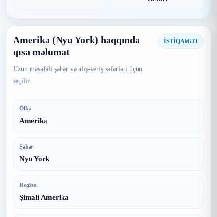
Amerika (Nyu York) haqqında
İSTİQAMƏT
qısa məlumat
Uzun məsafəli şəhər və alış-veriş səfərləri üçün
seçilir.
Ölkə
Amerika
Şəhər
Nyu York
Region
Şimali Amerika