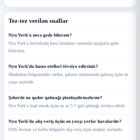
Tez-tez verilən suallar
Nyu York'a necə gedə bilərəm?
Nyu York'a beynəlxalq hava limanları vasitəsilə uçuşlarla gedə
bilərsiniz.
Nyu York'da hansı otelləri tövsiyə edirsiniz?
Manhattan bölgəsindəki otellər, şəhərin mərkəzində qalmaq üçün ən
yaxşı seçimdir.
Şəhərdə nə qədər qalmağı planlaşdırmalıyım?
Nyu York'u kəşf etmək üçün ən az 5-7 gün qalmağı tövsiyə edirik.
Nyu York'da alış-veriş üçün ən yaxşı yerlər haralardır?
Fifth Avenue və SoHo bölgələri alış-veriş üçün məşhur yerlərdir.