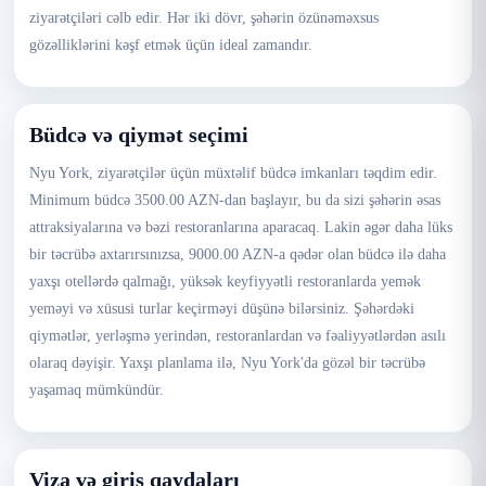
ziyarətçiləri cəlb edir. Hər iki dövr, şəhərin özünəməxsus
gözəlliklərini kəşf etmək üçün ideal zamandır.
Büdcə və qiymət seçimi
Nyu York, ziyarətçilər üçün müxtəlif büdcə imkanları təqdim edir.
Minimum büdcə 3500.00 AZN-dan başlayır, bu da sizi şəhərin əsas
attraksiyalarına və bəzi restoranlarına aparacaq. Lakin əgər daha lüks
bir təcrübə axtarırsınızsa, 9000.00 AZN-a qədər olan büdcə ilə daha
yaxşı otellərdə qalmağı, yüksək keyfiyyətli restoranlarda yemək
yeməyi və xüsusi turlar keçirməyi düşünə bilərsiniz. Şəhərdəki
qiymətlər, yerləşmə yerindən, restoranlardan və fəaliyyətlərdən asılı
olaraq dəyişir. Yaxşı planlama ilə, Nyu York'da gözəl bir təcrübə
yaşamaq mümkündür.
Viza və giriş qaydaları