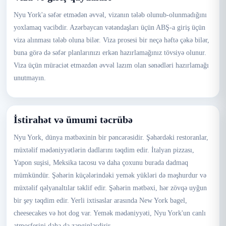
Nyu York'a səfər etmədən əvvəl, vizanın tələb olunub-olunmadığını
yoxlamaq vacibdir. Azərbaycan vətəndaşları üçün ABŞ-a giriş üçün
viza alınması tələb oluna bilər. Viza prosesi bir neçə həftə çəkə bilər,
buna görə də səfər planlarınızı erkən hazırlamağınız tövsiyə olunur.
Viza üçün müraciət etməzdən əvvəl lazım olan sənədləri hazırlamağı
unutmayın.
İstirahət və ümumi təcrübə
Nyu York, dünya mətbəxinin bir pəncərəsidir. Şəhərdəki restoranlar,
müxtəlif mədəniyyətlərin dadlarını təqdim edir. İtalyan pizzası,
Yapon suşisi, Meksika tacosu və daha çoxunu burada dadmaq
mümkündür. Şəhərin küçələrindəki yemək yükləri də məşhurdur və
müxtəlif qəlyanaltılar təklif edir. Şəhərin mətbəxi, hər zövqə uyğun
bir şey təqdim edir. Yerli ixtisaslar arasında New York bagel,
cheesecakes və hot dog var. Yemək mədəniyyəti, Nyu York'un canlı
atmosferini daha da zənginləşdirir.