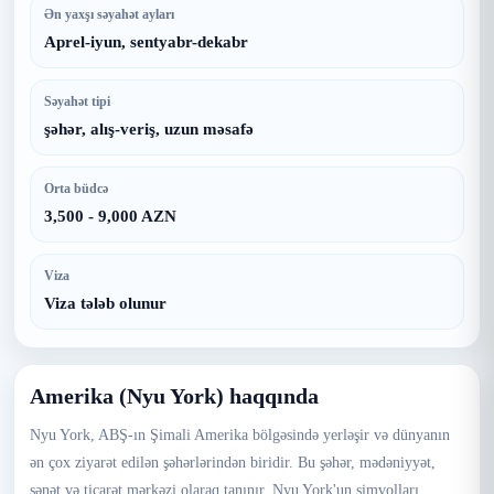
Ən yaxşı səyahət ayları
Aprel-iyun, sentyabr-dekabr
Səyahət tipi
şəhər, alış-veriş, uzun məsafə
Orta büdcə
3,500 - 9,000 AZN
Viza
Viza tələb olunur
Amerika (Nyu York) haqqında
Nyu York, ABŞ-ın Şimali Amerika bölgəsində yerləşir və dünyanın
ən çox ziyarət edilən şəhərlərindən biridir. Bu şəhər, mədəniyyət,
sənət və ticarət mərkəzi olaraq tanınır. Nyu York'un simvolları