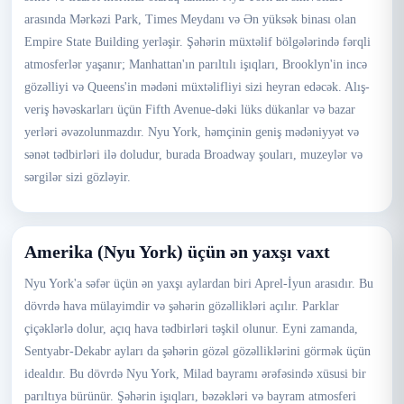
arasında Mərkəzi Park, Times Meydanı və Ən yüksək binası olan
Empire State Building yerləşir. Şəhərin müxtəlif bölgələrində fərqli
atmosferlər yaşanır; Manhattan'ın parıltılı işıqları, Brooklyn'in incə
gözəlliyi və Queens'in mədəni müxtəlifliyi sizi heyran edəcək. Alış-
veriş həvəskarları üçün Fifth Avenue-dəki lüks dükanlar və bazar
yerləri əvəzolunmazdır. Nyu York, həmçinin geniş mədəniyyət və
sənət tədbirləri ilə doludur, burada Broadway şouları, muzeylər və
sərgilər sizi gözləyir.
Amerika (Nyu York) üçün ən yaxşı vaxt
Nyu York'a səfər üçün ən yaxşı aylardan biri Aprel-İyun arasıdır. Bu
dövrdə hava mülayimdir və şəhərin gözəllikləri açılır. Parklar
çiçəklərlə dolur, açıq hava tədbirləri təşkil olunur. Eyni zamanda,
Sentyabr-Dekabr ayları da şəhərin gözəl gözəlliklərini görmək üçün
idealdır. Bu dövrdə Nyu York, Milad bayramı ərəfəsində xüsusi bir
parıltıya bürünür. Şəhərin işıqları, bəzəkləri və bayram atmosferi