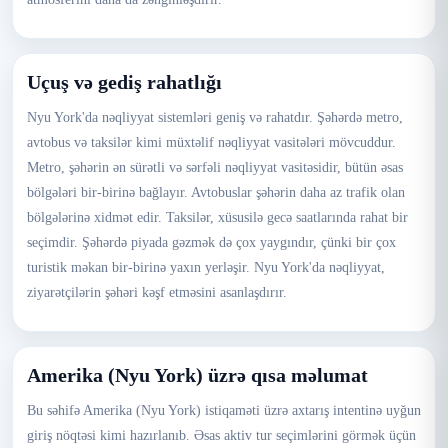
Uçuş və gediş rahatlığı
Nyu York'da nəqliyyat sistemləri geniş və rahatdır. Şəhərdə metro,
avtobus və taksilər kimi müxtəlif nəqliyyat vasitələri mövcuddur.
Metro, şəhərin ən sürətli və sərfəli nəqliyyat vasitəsidir, bütün əsas
bölgələri bir-birinə bağlayır. Avtobuslar şəhərin daha az trafik olan
bölgələrinə xidmət edir. Taksilər, xüsusilə gecə saatlarında rahat bir
seçimdir. Şəhərdə piyada gəzmək də çox yaygındır, çünki bir çox
turistik məkan bir-birinə yaxın yerləşir. Nyu York'da nəqliyyat,
ziyarətçilərin şəhəri kəşf etməsini asanlaşdırır.
Amerika (Nyu York) üzrə qısa məlumat
Bu səhifə Amerika (Nyu York) istiqaməti üzrə axtarış intentinə uyğun
giriş nöqtəsi kimi hazırlanıb. Əsas aktiv tur seçimlərini görmək üçün