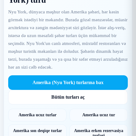
Nyu York, dünyaca məşhur olan Amerika şəhəri, hər kəsin
görmək istədiyi bir məkandır. Burada gözəl mənzərələr, müasir
arxitektura və zəngin mədəniyyət sizi gözləyir. İstər alış-veriş,
istərsə də uzun məsafəli şəhər turları üçün mükəmməl bir
seçimdir. Nyu York'un canlı atmosferi, müxtəlif restoranları və
məşhur turistik məkanları ilə doludur. Şəhərin dinamik həyat
tərzi, burada yaşamağı və ya qısa bir səfər etməyi arzuladığınız
hər an sizi cəlb edəcək.
Amerika (Nyu York) turlarına bax
Bütün turları aç
Amerika ucuz turlar
Amerika ucuz tur
Amerika son deqiqe turlar
Amerika erken rezervasiya
turlari