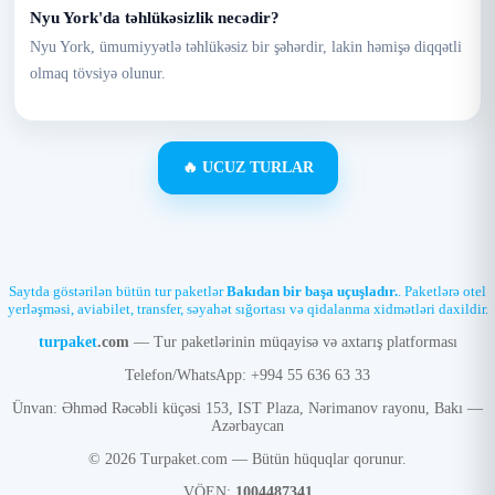
Nyu York'da təhlükəsizlik necədir?
Nyu York, ümumiyyətlə təhlükəsiz bir şəhərdir, lakin həmişə diqqətli
olmaq tövsiyə olunur.
🔥 UCUZ TURLAR
Saytda göstərilən bütün tur paketlər
Bakıdan bir başa uçuşladır.
. Paketlərə otel
yerləşməsi, aviabilet, transfer, səyahət sığortası və qidalanma xidmətləri daxildir.
turpaket
.com
— Tur paketlərinin müqayisə və axtarış platforması
Telefon/WhatsApp: +994 55 636 63 33
Ünvan: Əhməd Rəcəbli küçəsi 153, IST Plaza, Nərimanov rayonu, Bakı —
Azərbaycan
© 2026 Turpaket.com — Bütün hüquqlar qorunur.
VÖEN:
1004487341