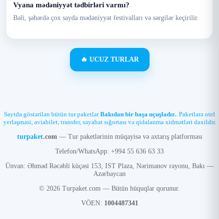
Vyana mədəniyyət tədbirləri varmı?
Bəli, şəhərdə çox sayda mədəniyyət festivalları və sərgilər keçirilir.
🔥 UCUZ TURLAR
Saytda göstərilən bütün tur paketlər
Bakıdan bir başa uçuşladır.
. Paketlərə otel
yerləşməsi, aviabilet, transfer, səyahət sığortası və qidalanma xidmətləri daxildir.
turpaket
.com
— Tur paketlərinin müqayisə və axtarış platforması
Telefon/WhatsApp: +994 55 636 63 33
Ünvan: Əhməd Rəcəbli küçəsi 153, IST Plaza, Nərimanov rayonu, Bakı —
Azərbaycan
© 2026 Turpaket.com — Bütün hüquqlar qorunur.
VÖEN:
1004487341