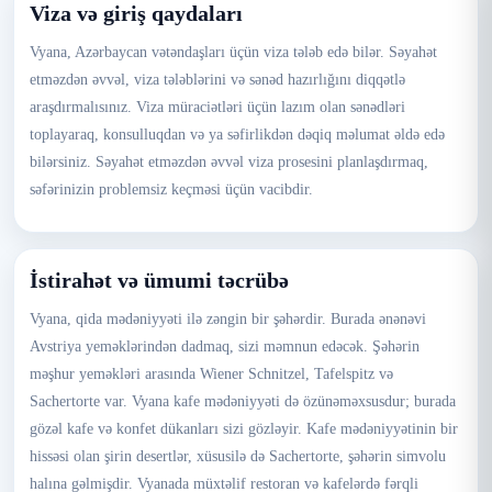
Viza və giriş qaydaları
Vyana, Azərbaycan vətəndaşları üçün viza tələb edə bilər. Səyahət
etməzdən əvvəl, viza tələblərini və sənəd hazırlığını diqqətlə
araşdırmalısınız. Viza müraciətləri üçün lazım olan sənədləri
toplayaraq, konsulluqdan və ya səfirlikdən dəqiq məlumat əldə edə
bilərsiniz. Səyahət etməzdən əvvəl viza prosesini planlaşdırmaq,
səfərinizin problemsiz keçməsi üçün vacibdir.
İstirahət və ümumi təcrübə
Vyana, qida mədəniyyəti ilə zəngin bir şəhərdir. Burada ənənəvi
Avstriya yeməklərindən dadmaq, sizi məmnun edəcək. Şəhərin
məşhur yeməkləri arasında Wiener Schnitzel, Tafelspitz və
Sachertorte var. Vyana kafe mədəniyyəti də özünəməxsusdur; burada
gözəl kafe və konfet dükanları sizi gözləyir. Kafe mədəniyyətinin bir
hissəsi olan şirin desertlər, xüsusilə də Sachertorte, şəhərin simvolu
halına gəlmişdir. Vyanada müxtəlif restoran və kafelərdə fərqli