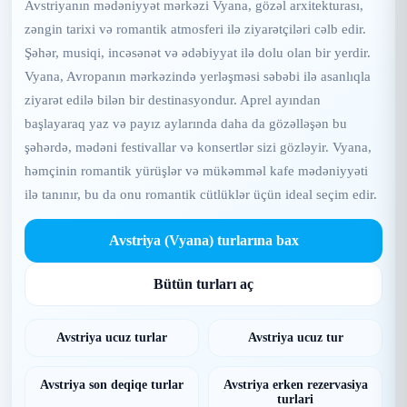
Avstriyanın mədəniyyət mərkəzi Vyana, gözəl arxitekturası,
zəngin tarixi və romantik atmosferi ilə ziyarətçiləri cəlb edir.
Şəhər, musiqi, incəsənət və ədəbiyyat ilə dolu olan bir yerdir.
Vyana, Avropanın mərkəzində yerləşməsi səbəbi ilə asanlıqla
ziyarət edilə bilən bir destinasyondur. Aprel ayından
başlayaraq yaz və payız aylarında daha da gözəlləşən bu
şəhərdə, mədəni festivallar və konsertlər sizi gözləyir. Vyana,
həmçinin romantik yürüşlər və mükəmməl kafe mədəniyyəti
ilə tanınır, bu da onu romantik cütlüklər üçün ideal seçim edir.
Avstriya (Vyana) turlarına bax
Bütün turları aç
Avstriya ucuz turlar
Avstriya ucuz tur
Avstriya son deqiqe turlar
Avstriya erken rezervasiya
turlari