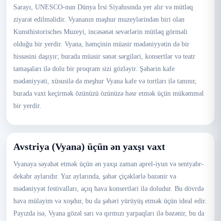
Sarayı, UNESCO-nun Dünya İrsi Siyahısında yer alır və mütləq
ziyarət edilməlidir. Vyananın məşhur muzeylərindən biri olan
Kunsthistorisches Muzeyi, incəsənət sevərlərin mütləq görməli
olduğu bir yerdir. Vyana, həmçinin müasir mədəniyyətin də bir
hissəsini daşıyır; burada müasir sənət sərgiləri, konsertlər və teatr
tamaşaları ilə dolu bir proqram sizi gözləyir. Şəhərin kafe
mədəniyyəti, xüsusilə də meşhur Vyana kafe və tortları ilə tanınır,
burada vaxt keçirmək özünüzü özünüzə həsr etmək üçün mükəmməl
bir yerdir.
Avstriya (Vyana) üçün ən yaxşı vaxt
Vyanaya səyahət etmək üçün ən yaxşı zaman aprel-iyun və sentyabr-
dekabr aylarıdır. Yaz aylarında, şəhər çiçəklərlə bəzənir və
mədəniyyət festivalları, açıq hava konsertləri ilə doludur. Bu dövrdə
hava mülayim və xoşdur, bu da şəhəri yürüyüş etmək üçün ideal edir.
Payızda isə, Vyana gözəl sarı və qırmızı yarpaqları ilə bəzənir, bu da