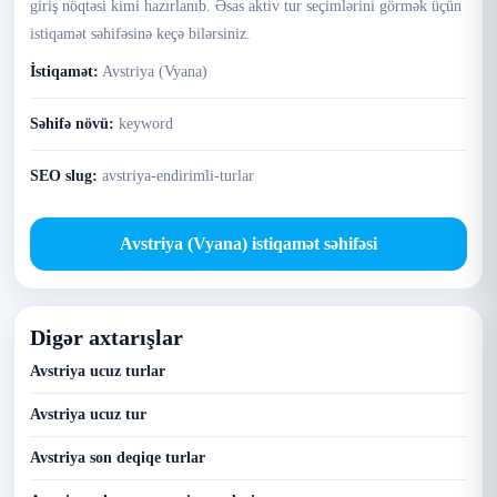
giriş nöqtəsi kimi hazırlanıb. Əsas aktiv tur seçimlərini görmək üçün
istiqamət səhifəsinə keçə bilərsiniz.
İstiqamət:
Avstriya (Vyana)
Səhifə növü:
keyword
SEO slug:
avstriya-endirimli-turlar
Avstriya (Vyana) istiqamət səhifəsi
Digər axtarışlar
Avstriya ucuz turlar
Avstriya ucuz tur
Avstriya son deqiqe turlar