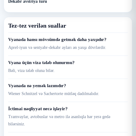
Dekabr avstriya turu
Tez-tez verilən suallar
Vyanada hansı mövsümdə getmək daha yaxşıdır?
Aprel-iyun və sentyabr-dekabr ayları ən yaxşı dövrlərdir.
Vyana üçün viza tələb olunurmu?
Bəli, viza tələb oluna bilər.
Vyanada nə yemək lazımdır?
Wiener Schnitzel və Sachertorte mütləq dadılmalıdır.
İctimai nəqliyyat necə işləyir?
Tramvaylar, avtobuslar və metro ilə asanlıqla hər yerə gedə
bilərsiniz.