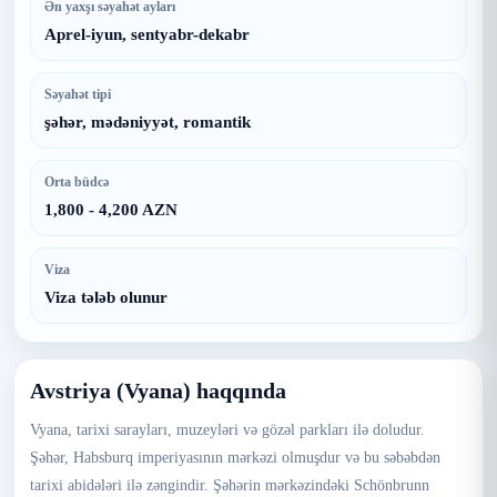
Ən yaxşı səyahət ayları
Aprel-iyun, sentyabr-dekabr
Səyahət tipi
şəhər, mədəniyyət, romantik
Orta büdcə
1,800 - 4,200 AZN
Viza
Viza tələb olunur
Avstriya (Vyana) haqqında
Vyana, tarixi sarayları, muzeyləri və gözəl parkları ilə doludur.
Şəhər, Habsburq imperiyasının mərkəzi olmuşdur və bu səbəbdən
tarixi abidələri ilə zəngindir. Şəhərin mərkəzindəki Schönbrunn