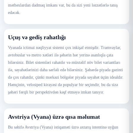
mətbəxlardan dadmaq imkanı var, bu da sizi yeni ləzzətlərlə tanış
edəcək.
Uçuş və gediş rahatlığı
Vyanada ictimai nəqliyyat sistemi çox inkişaf etmişdir. Tramvaylar,
avtobuslar və metro xətləri ilə şəhərin hər yerinə asanlıqla çata
bilərsiniz. Bilet sistemləri rahatdır və müxtəlif növ bilet variantları
ilə, səyahətlərinizi daha sərfəli edə bilərsiniz. Şəhərdə piyada gəzinti
də çox rahatdır, çünki mərkəzi bölgələr piyada səyahət üçün idealdır.
Həmçinin, velosiped kirayəsi də populyar bir seçimdir, bu da sizə
şəhəri fərqli bir perspektivdən kəşf etməyə imkan tanıyır.
Avstriya (Vyana) üzrə qısa məlumat
Bu səhifə Avstriya (Vyana) istiqaməti üzrə axtarış intentinə uyğun