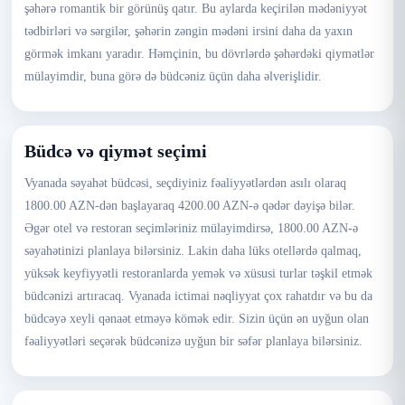
şəhərə romantik bir görünüş qatır. Bu aylarda keçirilən mədəniyyət
tədbirləri və sərgilər, şəhərin zəngin mədəni irsini daha da yaxın
görmək imkanı yaradır. Həmçinin, bu dövrlərdə şəhərdəki qiymətlər
mülayimdir, buna görə də büdcəniz üçün daha əlverişlidir.
Büdcə və qiymət seçimi
Vyanada səyahət büdcəsi, seçdiyiniz fəaliyyətlərdən asılı olaraq
1800.00 AZN-dən başlayaraq 4200.00 AZN-ə qədər dəyişə bilər.
Əgər otel və restoran seçimləriniz mülayimdirsə, 1800.00 AZN-ə
səyahətinizi planlaya bilərsiniz. Lakin daha lüks otellərdə qalmaq,
yüksək keyfiyyətli restoranlarda yemək və xüsusi turlar təşkil etmək
büdcənizi artıracaq. Vyanada ictimai nəqliyyat çox rahatdır və bu da
büdcəyə xeyli qənaət etməyə kömək edir. Sizin üçün ən uyğun olan
fəaliyyətləri seçərək büdcənizə uyğun bir səfər planlaya bilərsiniz.