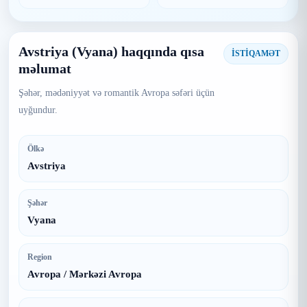
Avstriya (Vyana) haqqında qısa
İSTİQAMƏT
məlumat
Şəhər, mədəniyyət və romantik Avropa səfəri üçün
uyğundur.
Ölkə
Avstriya
Şəhər
Vyana
Region
Avropa / Mərkəzi Avropa