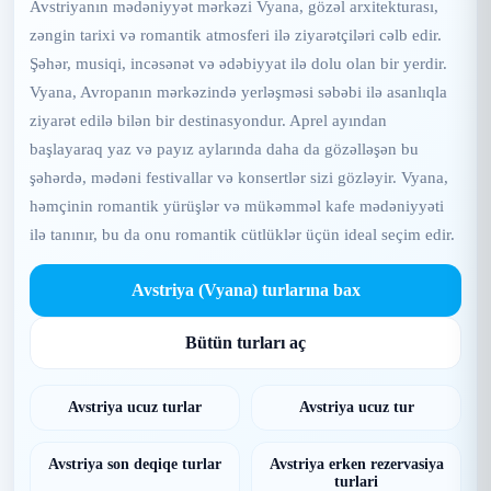
Avstriyanın mədəniyyət mərkəzi Vyana, gözəl arxitekturası,
zəngin tarixi və romantik atmosferi ilə ziyarətçiləri cəlb edir.
Şəhər, musiqi, incəsənət və ədəbiyyat ilə dolu olan bir yerdir.
Vyana, Avropanın mərkəzində yerləşməsi səbəbi ilə asanlıqla
ziyarət edilə bilən bir destinasyondur. Aprel ayından
başlayaraq yaz və payız aylarında daha da gözəlləşən bu
şəhərdə, mədəni festivallar və konsertlər sizi gözləyir. Vyana,
həmçinin romantik yürüşlər və mükəmməl kafe mədəniyyəti
ilə tanınır, bu da onu romantik cütlüklər üçün ideal seçim edir.
Avstriya (Vyana) turlarına bax
Bütün turları aç
Avstriya ucuz turlar
Avstriya ucuz tur
Avstriya son deqiqe turlar
Avstriya erken rezervasiya
turlari