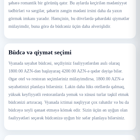
şəhərə romantik bir görünüş qatır. Bu aylarda keçirilən mədəniyyət
tədbirləri və sərgilər, şəhərin zəngin mədəni irsini daha da yaxın
görmək imkanı yaradır. Həmçinin, bu dövrlərdə şəhərdəki qiymətlər
mülayimdir, buna görə də büdcəniz üçün daha əlverişlidir.
Büdcə və qiymət seçimi
Vyanada səyahət büdcəsi, seçdiyiniz fəaliyyətlərdən asılı olaraq
1800.00 AZN-dən başlayaraq 4200.00 AZN-ə qədər dəyişə bilər.
Əgər otel və restoran seçimləriniz mülayimdirsə, 1800.00 AZN-ə
səyahətinizi planlaya bilərsiniz. Lakin daha lüks otellərdə qalmaq,
yüksək keyfiyyətli restoranlarda yemək və xüsusi turlar təşkil etmək
büdcənizi artıracaq. Vyanada ictimai nəqliyyat çox rahatdır və bu da
büdcəyə xeyli qənaət etməyə kömək edir. Sizin üçün ən uyğun olan
fəaliyyətləri seçərək büdcənizə uyğun bir səfər planlaya bilərsiniz.