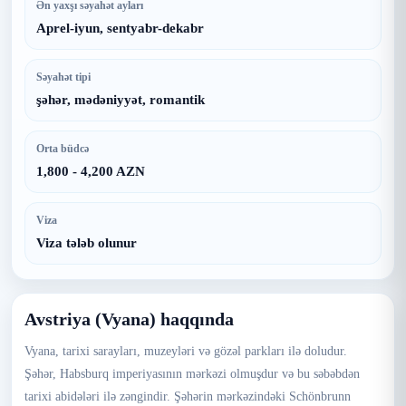
Ən yaxşı səyahət ayları
Aprel-iyun, sentyabr-dekabr
Səyahət tipi
şəhər, mədəniyyət, romantik
Orta büdcə
1,800 - 4,200 AZN
Viza
Viza tələb olunur
Avstriya (Vyana) haqqında
Vyana, tarixi sarayları, muzeyləri və gözəl parkları ilə doludur.
Şəhər, Habsburq imperiyasının mərkəzi olmuşdur və bu səbəbdən
tarixi abidələri ilə zəngindir. Şəhərin mərkəzindəki Schönbrunn