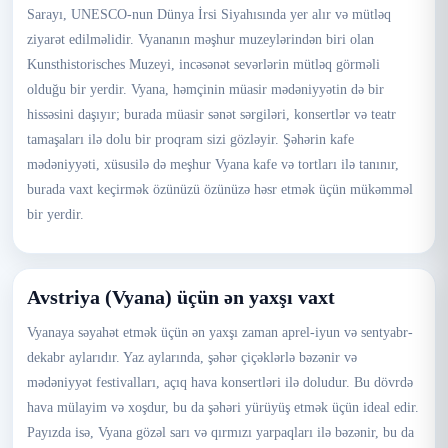
Sarayı, UNESCO-nun Dünya İrsi Siyahısında yer alır və mütləq
ziyarət edilməlidir. Vyananın məşhur muzeylərindən biri olan
Kunsthistorisches Muzeyi, incəsənət sevərlərin mütləq görməli
olduğu bir yerdir. Vyana, həmçinin müasir mədəniyyətin də bir
hissəsini daşıyır; burada müasir sənət sərgiləri, konsertlər və teatr
tamaşaları ilə dolu bir proqram sizi gözləyir. Şəhərin kafe
mədəniyyəti, xüsusilə də meşhur Vyana kafe və tortları ilə tanınır,
burada vaxt keçirmək özünüzü özünüzə həsr etmək üçün mükəmməl
bir yerdir.
Avstriya (Vyana) üçün ən yaxşı vaxt
Vyanaya səyahət etmək üçün ən yaxşı zaman aprel-iyun və sentyabr-
dekabr aylarıdır. Yaz aylarında, şəhər çiçəklərlə bəzənir və
mədəniyyət festivalları, açıq hava konsertləri ilə doludur. Bu dövrdə
hava mülayim və xoşdur, bu da şəhəri yürüyüş etmək üçün ideal edir.
Payızda isə, Vyana gözəl sarı və qırmızı yarpaqları ilə bəzənir, bu da