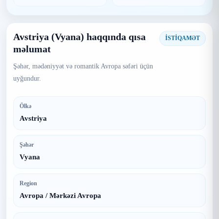
Avstriya (Vyana) haqqında qısa
İSTİQAMƏT
məlumat
Şəhər, mədəniyyət və romantik Avropa səfəri üçün
uyğundur.
Ölkə
Avstriya
Şəhər
Vyana
Region
Avropa / Mərkəzi Avropa