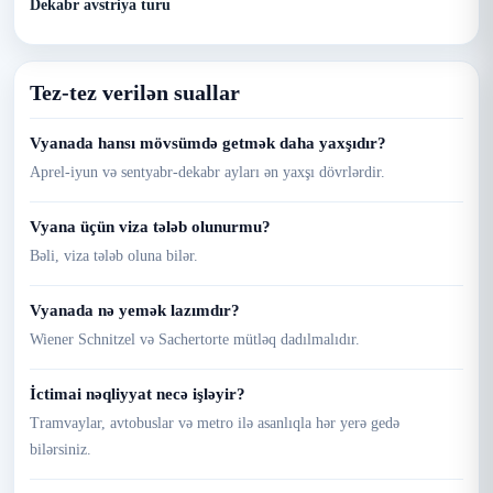
Dekabr avstriya turu
Tez-tez verilən suallar
Vyanada hansı mövsümdə getmək daha yaxşıdır?
Aprel-iyun və sentyabr-dekabr ayları ən yaxşı dövrlərdir.
Vyana üçün viza tələb olunurmu?
Bəli, viza tələb oluna bilər.
Vyanada nə yemək lazımdır?
Wiener Schnitzel və Sachertorte mütləq dadılmalıdır.
İctimai nəqliyyat necə işləyir?
Tramvaylar, avtobuslar və metro ilə asanlıqla hər yerə gedə
bilərsiniz.