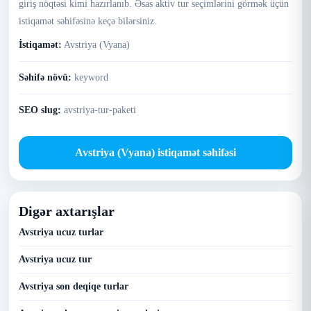
giriş nöqtəsi kimi hazırlanıb. Əsas aktiv tur seçimlərini görmək üçün
istiqamət səhifəsinə keçə bilərsiniz.
İstiqamət:
Avstriya (Vyana)
Səhifə növü:
keyword
SEO slug:
avstriya-tur-paketi
Avstriya (Vyana) istiqamət səhifəsi
Digər axtarışlar
Avstriya ucuz turlar
Avstriya ucuz tur
Avstriya son deqiqe turlar