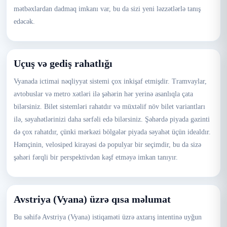
mətbəxlardan dadmaq imkanı var, bu da sizi yeni ləzzətlərlə tanış
edəcək.
Uçuş və gediş rahatlığı
Vyanada ictimai nəqliyyat sistemi çox inkişaf etmişdir. Tramvaylar,
avtobuslar və metro xətləri ilə şəhərin hər yerinə asanlıqla çata
bilərsiniz. Bilet sistemləri rahatdır və müxtəlif növ bilet variantları
ilə, səyahətlərinizi daha sərfəli edə bilərsiniz. Şəhərdə piyada gəzinti
də çox rahatdır, çünki mərkəzi bölgələr piyada səyahət üçün idealdır.
Həmçinin, velosiped kirayəsi də populyar bir seçimdir, bu da sizə
şəhəri fərqli bir perspektivdən kəşf etməyə imkan tanıyır.
Avstriya (Vyana) üzrə qısa məlumat
Bu səhifə Avstriya (Vyana) istiqaməti üzrə axtarış intentinə uyğun