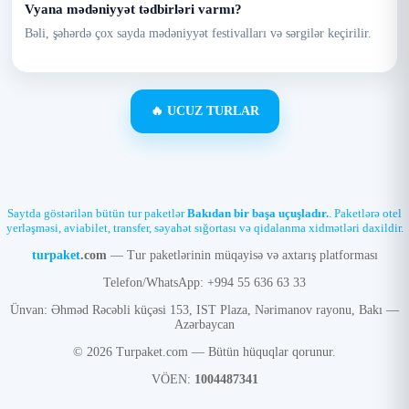
Vyana mədəniyyət tədbirləri varmı?
Bəli, şəhərdə çox sayda mədəniyyət festivalları və sərgilər keçirilir.
🔥 UCUZ TURLAR
Saytda göstərilən bütün tur paketlər
Bakıdan bir başa uçuşladır.
. Paketlərə otel
yerləşməsi, aviabilet, transfer, səyahət sığortası və qidalanma xidmətləri daxildir.
turpaket
.com
— Tur paketlərinin müqayisə və axtarış platforması
Telefon/WhatsApp: +994 55 636 63 33
Ünvan: Əhməd Rəcəbli küçəsi 153, IST Plaza, Nərimanov rayonu, Bakı —
Azərbaycan
© 2026 Turpaket.com — Bütün hüquqlar qorunur.
VÖEN:
1004487341