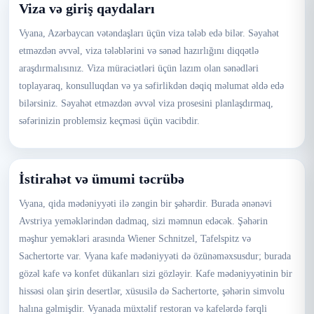
Viza və giriş qaydaları
Vyana, Azərbaycan vətəndaşları üçün viza tələb edə bilər. Səyahət
etməzdən əvvəl, viza tələblərini və sənəd hazırlığını diqqətlə
araşdırmalısınız. Viza müraciətləri üçün lazım olan sənədləri
toplayaraq, konsulluqdan və ya səfirlikdən dəqiq məlumat əldə edə
bilərsiniz. Səyahət etməzdən əvvəl viza prosesini planlaşdırmaq,
səfərinizin problemsiz keçməsi üçün vacibdir.
İstirahət və ümumi təcrübə
Vyana, qida mədəniyyəti ilə zəngin bir şəhərdir. Burada ənənəvi
Avstriya yeməklərindən dadmaq, sizi məmnun edəcək. Şəhərin
məşhur yeməkləri arasında Wiener Schnitzel, Tafelspitz və
Sachertorte var. Vyana kafe mədəniyyəti də özünəməxsusdur; burada
gözəl kafe və konfet dükanları sizi gözləyir. Kafe mədəniyyətinin bir
hissəsi olan şirin desertlər, xüsusilə də Sachertorte, şəhərin simvolu
halına gəlmişdir. Vyanada müxtəlif restoran və kafelərdə fərqli