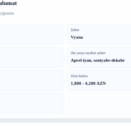
məlumat
uyğundur.
Şəhər
Vyana
Ən yaxşı səyahət ayları
Aprel-iyun, sentyabr-dekabr
Orta büdcə
1,800 - 4,200 AZN