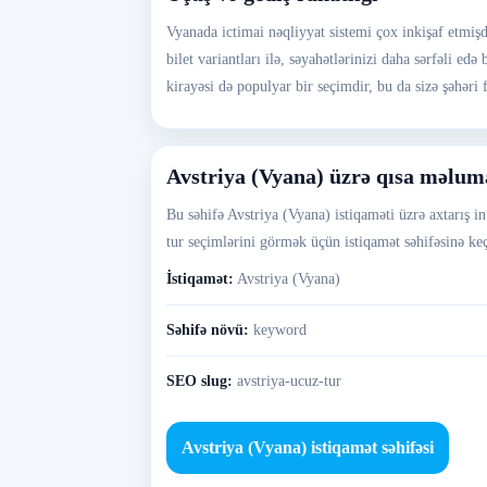
Vyanada ictimai nəqliyyat sistemi çox inkişaf etmişdi
bilet variantları ilə, səyahətlərinizi daha sərfəli e
kirayəsi də populyar bir seçimdir, bu da sizə şəhəri 
Avstriya (Vyana) üzrə qısa məlum
Bu səhifə Avstriya (Vyana) istiqaməti üzrə axtarış in
tur seçimlərini görmək üçün istiqamət səhifəsinə keç
İstiqamət:
Avstriya (Vyana)
Səhifə növü:
keyword
SEO slug:
avstriya-ucuz-tur
Avstriya (Vyana) istiqamət səhifəsi