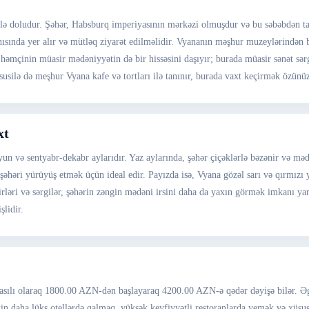
ı ilə doludur. Şəhər, Habsburq imperiyasının mərkəzi olmuşdur və bu səbəbdən ta
nda yer alır və mütləq ziyarət edilməlidir. Vyananın məşhur muzeylərindən bi
həmçinin müasir mədəniyyətin də bir hissəsini daşıyır; burada müasir sənət sərgil
üsusilə də meşhur Vyana kafe və tortları ilə tanınır, burada vaxt keçirmək özü
xt
 və sentyabr-dekabr aylarıdır. Yaz aylarında, şəhər çiçəklərlə bəzənir və mədən
həri yürüyüş etmək üçün ideal edir. Payızda isə, Vyana gözəl sarı və qırmızı ya
irləri və sərgilər, şəhərin zəngin mədəni irsini daha da yaxın görmək imkanı ya
lidir.
 asılı olaraq 1800.00 AZN-dən başlayaraq 4200.00 AZN-ə qədər dəyişə bilər. Əg
in daha lüks otellərdə qalmaq, yüksək keyfiyyətli restoranlarda yemək və xüsusi