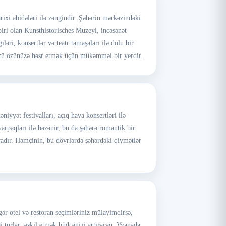
rixi abidələri ilə zəngindir. Şəhərin mərkəzindəki
ri olan Kunsthistorisches Muzeyi, incəsənət
əri, konsertlər və teatr tamaşaları ilə dolu bir
nüzü özünüzə həsr etmək üçün mükəmməl bir yerdir.
iyyət festivalları, açıq hava konsertləri ilə
rpaqları ilə bəzənir, bu da şəhərə romantik bir
radır. Həmçinin, bu dövrlərdə şəhərdəki qiymətlər
ər otel və restoran seçimləriniz mülayimdirsə,
 turlar təşkil etmək büdcənizi artıracaq. Vyanada