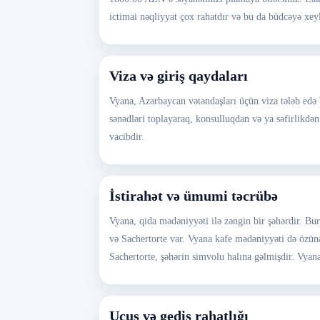
ictimai nəqliyyat çox rahatdır və bu da büdcəyə xey
Viza və giriş qaydaları
Vyana, Azərbaycan vətəndaşları üçün viza tələb edə b
sənədləri toplayaraq, konsulluqdan və ya səfirlikdə
vacibdir.
İstirahət və ümumi təcrübə
Vyana, qida mədəniyyəti ilə zəngin bir şəhərdir. B
və Sachertorte var. Vyana kafe mədəniyyəti də özünəm
Sachertorte, şəhərin simvolu halına gəlmişdir. Vyana
Uçuş və gediş rahatlığı