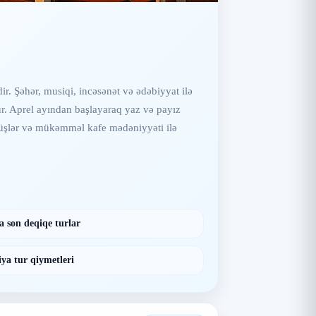
ir. Şəhər, musiqi, incəsənət və ədəbiyyat ilə
ur. Aprel ayından başlayaraq yaz və payız
ürüşlər və mükəmməl kafe mədəniyyəti ilə
a son deqiqe turlar
iya tur qiymetleri