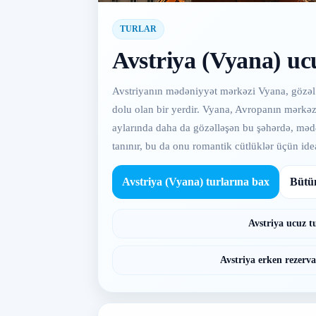
TURLAR
Avstriya (Vyana) uc
Avstriyanın mədəniyyət mərkəzi Vyana, gözəl arx
dolu olan bir yerdir. Vyana, Avropanın mərkəzi
aylarında daha da gözəlləşən bu şəhərdə, mədə
tanınır, bu da onu romantik cütlüklər üçün ide
Avstriya (Vyana) turlarına bax
Bütün
Avstriya ucuz t
Avstriya erken rezerva