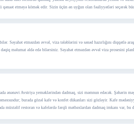
li qənaət etməyə kömək edir. Sizin üçün ən uyğun olan fəaliyyətləri seçərək büd
ilər. Səyahət etməzdən əvvəl, viza tələblərini və sənəd hazırlığını diqqətlə ara
n dəqiq məlumat əldə edə bilərsiniz. Səyahət etməzdən əvvəl viza prosesini pla
urada ənənəvi Avstriya yeməklərindən dadmaq, sizi məmnun edəcək. Şəhərin məş
əxsusdur; burada gözəl kafe və konfet dükanları sizi gözləyir. Kafe mədəniyyəti
da müxtəlif restoran və kafelərdə fərqli mətbəxlardan dadmaq imkanı var, bu da 