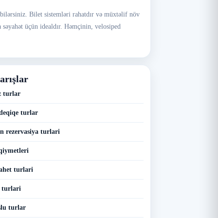
bilərsiniz. Bilet sistemləri rahatdır və müxtəlif növ
ada səyahət üçün idealdır. Həmçinin, velosiped
arışlar
 turlar
deqiqe turlar
n rezervasiya turlari
qiymetleri
ahet turlari
 turlari
lu turlar