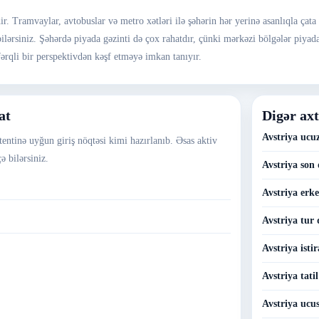
r. Tramvaylar, avtobuslar və metro xətləri ilə şəhərin hər yerinə asanlıqla çata 
də bilərsiniz. Şəhərdə piyada gəzinti də çox rahatdır, çünki mərkəzi bölgələr piy
fərqli bir perspektivdən kəşf etməyə imkan tanıyır.
at
Digər axt
Avstriya ucuz
tentinə uyğun giriş nöqtəsi kimi hazırlanıb. Əsas aktiv
ə bilərsiniz.
Avstriya son 
Avstriya erke
Avstriya tur 
Avstriya istir
Avstriya tatil
Avstriya ucus