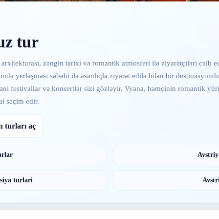
uz tur
itekturası, zəngin tarixi və romantik atmosferi ilə ziyarətçiləri cəlb ed
ndə yerləşməsi səbəbi ilə asanlıqla ziyarət edilə bilən bir destinasyond
ni festivallar və konsertlər sizi gözləyir. Vyana, həmçinin romantik y
al seçim edir.
 turları aç
urlar
Avstriy
siya turlari
Avstr