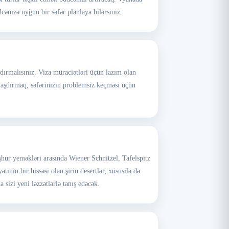
cənizə uyğun bir səfər planlaya bilərsiniz.
şdırmalısınız. Viza müraciətləri üçün lazım olan
nlaşdırmaq, səfərinizin problemsiz keçməsi üçün
hur yeməkləri arasında Wiener Schnitzel, Tafelspitz
nin bir hissəsi olan şirin desertlər, xüsusilə də
sizi yeni ləzzətlərlə tanış edəcək.