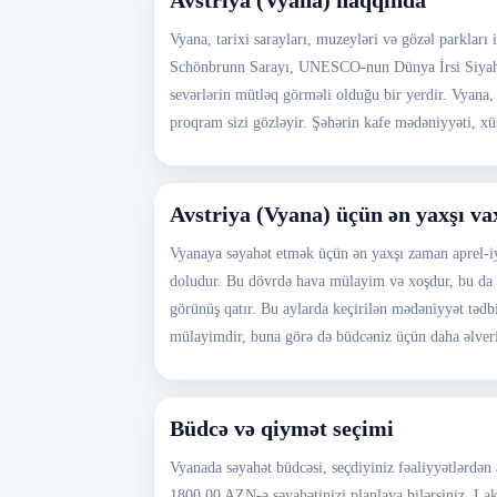
Avstriya (Vyana) haqqında
Vyana, tarixi sarayları, muzeyləri və gözəl parklar
Schönbrunn Sarayı, UNESCO-nun Dünya İrsi Siyahısı
sevərlərin mütləq görməli olduğu bir yerdir. Vyana, 
proqram sizi gözləyir. Şəhərin kafe mədəniyyəti, x
Avstriya (Vyana) üçün ən yaxşı va
Vyanaya səyahət etmək üçün ən yaxşı zaman aprel-iyun
doludur. Bu dövrdə hava mülayim və xoşdur, bu da şə
görünüş qatır. Bu aylarda keçirilən mədəniyyət tədb
mülayimdir, buna görə də büdcəniz üçün daha əlveriş
Büdcə və qiymət seçimi
Vyanada səyahət büdcəsi, seçdiyiniz fəaliyyətlərdən
1800.00 AZN-ə səyahətinizi planlaya bilərsiniz. Lak