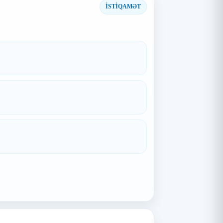
İSTİQAMƏT