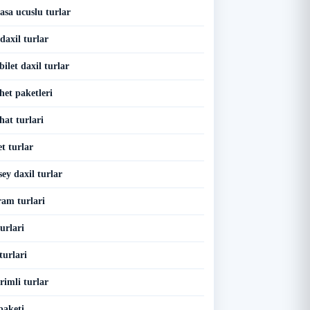
asa ucuslu turlar
 daxil turlar
bilet daxil turlar
het paketleri
hat turlari
t turlar
sey daxil turlar
ram turlari
turlari
turlari
rimli turlar
paketi