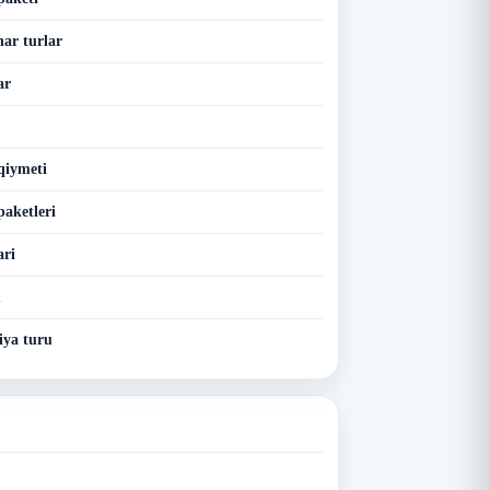
nar turlar
ar
qiymeti
paketleri
ari
u
iya turu