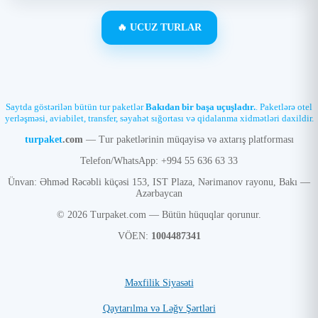
🔥 UCUZ TURLAR
Saytda göstərilən bütün tur paketlər
Bakıdan bir başa uçuşladır.
. Paketlərə otel
yerləşməsi, aviabilet, transfer, səyahət sığortası və qidalanma xidmətləri daxildir.
turpaket
.com
— Tur paketlərinin müqayisə və axtarış platforması
Telefon/WhatsApp: +994 55 636 63 33
Ünvan: Əhməd Rəcəbli küçəsi 153, IST Plaza, Nərimanov rayonu, Bakı —
Azərbaycan
© 2026 Turpaket.com — Bütün hüquqlar qorunur.
VÖEN:
1004487341
Məxfilik Siyasəti
Qaytarılma və Ləğv Şərtləri