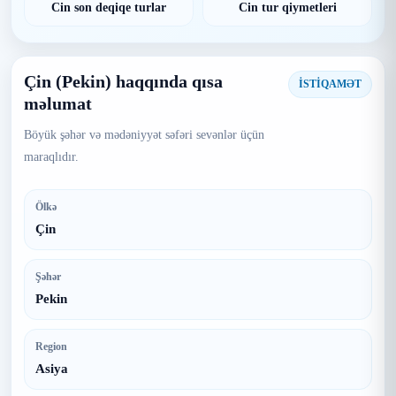
Cin son deqiqe turlar
Cin tur qiymetleri
Çin (Pekin) haqqında qısa
İSTİQAMƏT
məlumat
Böyük şəhər və mədəniyyət səfəri sevənlər üçün
maraqlıdır.
Ölkə
Çin
Şəhər
Pekin
Region
Asiya