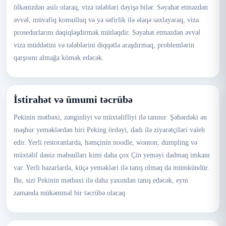
ölkənizdən asılı olaraq, viza tələbləri dəyişə bilər. Səyahət etməzdən
əvvəl, müvafiq konsulluq və ya səfirlik ilə əlaqə saxlayaraq, viza
prosedurlarını dəqiqləşdirmək mütləqdir. Səyahət etməzdən əvvəl
viza müddətini və tələblərini diqqətlə araşdırmaq, problemlərin
qarşısını almağa kömək edəcək.
İstirahət və ümumi təcrübə
Pekinin mətbəxi, zənginliyi və müxtəlifliyi ilə tanınır. Şəhərdəki ən
məşhur yeməklərdən biri Peking ördəyi, dadı ilə ziyarətçiləri valeh
edir. Yerli restoranlarda, həmçinin noodle, wonton, dumpling və
müxtəlif dəniz məhsulları kimi daha çox Çin yeməyi dadmaq imkanı
var. Yerli bazarlarda, küçə yeməkləri ilə tanış olmaq da mümkündür.
Bu, sizi Pekinin mətbəxi ilə daha yaxından tanış edəcək, eyni
zamanda mükəmməl bir təcrübə olacaq.