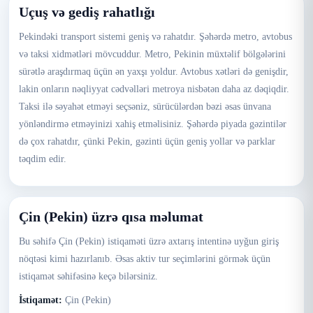
Uçuş və gediş rahatlığı
Pekindəki transport sistemi geniş və rahatdır. Şəhərdə metro, avtobus
və taksi xidmətləri mövcuddur. Metro, Pekinin müxtəlif bölgələrini
sürətlə araşdırmaq üçün ən yaxşı yoldur. Avtobus xətləri də genişdir,
lakin onların nəqliyyat cədvəlləri metroya nisbətən daha az dəqiqdir.
Taksi ilə səyahət etməyi seçsəniz, sürücülərdən bəzi əsas ünvana
yönləndirmə etməyinizi xahiş etməlisiniz. Şəhərdə piyada gəzintilər
də çox rahatdır, çünki Pekin, gəzinti üçün geniş yollar və parklar
təqdim edir.
Çin (Pekin) üzrə qısa məlumat
Bu səhifə Çin (Pekin) istiqaməti üzrə axtarış intentinə uyğun giriş
nöqtəsi kimi hazırlanıb. Əsas aktiv tur seçimlərini görmək üçün
istiqamət səhifəsinə keçə bilərsiniz.
İstiqamət:
Çin (Pekin)