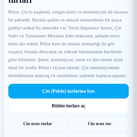
Pekin, Çin'in başkenti, zəngin tarixi və mədəniyyəti ilə tanınan
bir şəhərdir. Burada qədim və müasir elementlərin bir araya
gəldiyi unikal bir atmosfer var. Tarixi İmperator Sarayı, Çin
Sədri və Tiananmen Meydanı kimi məkanlar, şəhərin tarixi
irsini əks etdirir. Pekin həm də müasir memarlığı ilə göz
oxşayır, burada dünyanın ən yüksək binalarından bəzilərini
görə bilərsiniz. Şəhər, mədəniyyət, sənət və dincəlmək üçün
ideal bir yerdir. Pekin'i ziyarət edərək, Çin mədəniyyətinin
dərinliklərinə dalacaq və unudulmaz xatirələr toplayacaqsınız.
Çin (Pekin) turlarına bax
Bütün turları aç
Cin ucuz turlar
Cin ucuz tur