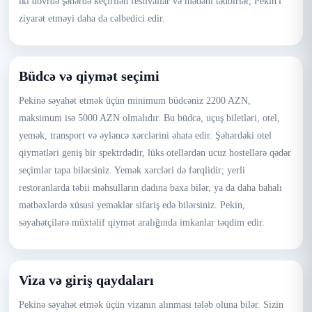
iki dövrdə şəhərdə keçirilən festivallar və mədəni tədbirlər, Pekin'i
ziyarət etməyi daha da cəlbedici edir.
Büdcə və qiymət seçimi
Pekinə səyahət etmək üçün minimum büdcəniz 2200 AZN,
maksimum isə 5000 AZN olmalıdır. Bu büdcə, uçuş biletləri, otel,
yemək, transport və əyləncə xərclərini əhatə edir. Şəhərdəki otel
qiymətləri geniş bir spektrdədir, lüks otellərdən ucuz hostellərə qədər
seçimlər tapa bilərsiniz. Yemək xərcləri də fərqlidir; yerli
restoranlarda təbii məhsulların dadına baxa bilər, ya da daha bahalı
mətbəxlərdə xüsusi yeməklər sifariş edə bilərsiniz. Pekin,
səyahətçilərə müxtəlif qiymət aralığında imkanlar təqdim edir.
Viza və giriş qaydaları
Pekinə səyahət etmək üçün vizanın alınması tələb oluna bilər. Sizin