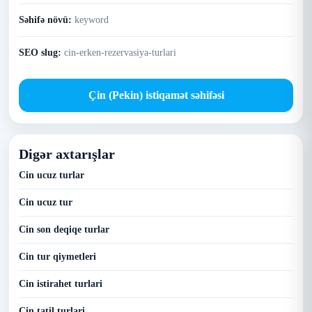
Səhifə növü:
keyword
SEO slug:
cin-erken-rezervasiya-turlari
Çin (Pekin) istiqamət səhifəsi
Digər axtarışlar
Cin ucuz turlar
Cin ucuz tur
Cin son deqiqe turlar
Cin tur qiymetleri
Cin istirahet turlari
Cin tatil turlari