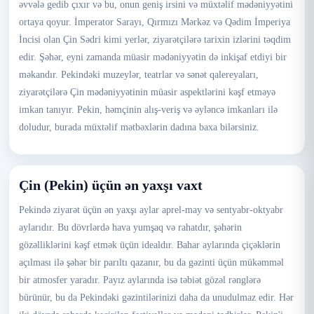
əvvələ gedib çıxır və bu, onun geniş irsini və müxtəlif mədəniyyətini
ortaya qoyur. İmperator Sarayı, Qırmızı Mərkəz və Qədim İmperiya
İncisi olan Çin Sədri kimi yerlər, ziyarətçilərə tarixin izlərini təqdim
edir. Şəhər, eyni zamanda müasir mədəniyyətin də inkişaf etdiyi bir
məkandır. Pekindəki muzeylər, teatrlar və sənət qalereyaları,
ziyarətçilərə Çin mədəniyyətinin müasir aspektlərini kəşf etməyə
imkan tanıyır. Pekin, həmçinin alış-veriş və əyləncə imkanları ilə
doludur, burada müxtəlif mətbəxlərin dadına baxa bilərsiniz.
Çin (Pekin) üçün ən yaxşı vaxt
Pekində ziyarət üçün ən yaxşı aylar aprel-may və sentyabr-oktyabr
aylarıdır. Bu dövrlərdə hava yumşaq və rahatdır, şəhərin
gözəlliklərini kəşf etmək üçün idealdır. Bahar aylarında çiçəklərin
açılması ilə şəhər bir parıltı qazanır, bu da gəzinti üçün mükəmməl
bir atmosfer yaradır. Payız aylarında isə təbiət gözəl rənglərə
bürünür, bu da Pekindəki gəzintilərinizi daha da unudulmaz edir. Hər