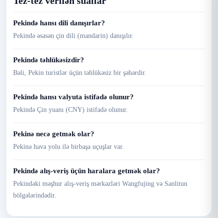
Tez-tez verilən suallar
Pekində hansı dili danışırlar?
Pekində əsasən çin dili (mandarin) danışılır.
Pekində təhlükəsizdir?
Bəli, Pekin turistlər üçün təhlükəsiz bir şəhərdir.
Pekində hansı valyuta istifadə olunur?
Pekində Çin yuanı (CNY) istifadə olunur.
Pekinə necə getmək olar?
Pekinə hava yolu ilə birbaşa uçuşlar var.
Pekində alış-veriş üçün haralara getmək olar?
Pekindəki məşhur alış-veriş mərkəzləri Wangfujing və Sanlitun
bölgələrindədir.