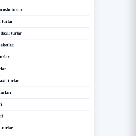
cuslu turlar
l turlar
 daxil turlar
aketleri
urlari
rlar
axil turlar
urlari
ri
ri
 turlar