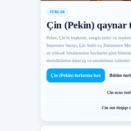
TURLAR
Çin (Pekin) qaynar 
Pekin, Çin'in başkenti, zəngin tarixi və mədəni
İmperator Sarayı, Çin Sədri və Tiananmen Meyd
ən yüksək binalarından bəzilərini görə bilərsi
dərinliklərinə dalacaq və unudulmaz xatirələr 
Çin (Pekin) turlarına bax
Bütün turl
Cin ucuz turl
Cin son deqiqe t