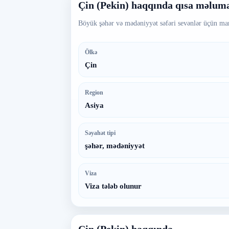
Çin (Pekin) haqqında qısa məlum
Böyük şəhər və mədəniyyət səfəri sevənlər üçün mar
Ölkə
Çin
Region
Asiya
Səyahət tipi
şəhər, mədəniyyət
Viza
Viza tələb olunur