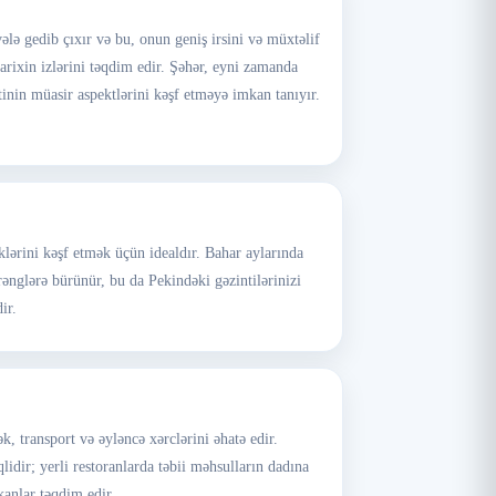
lə gedib çıxır və bu, onun geniş irsini və müxtəlif
arixin izlərini təqdim edir. Şəhər, eyni zamanda
tinin müasir aspektlərini kəşf etməyə imkan tanıyır.
klərini kəşf etmək üçün idealdır. Bahar aylarında
 rənglərə bürünür, bu da Pekindəki gəzintilərinizi
ir.
transport və əyləncə xərclərini əhatə edir.
lidir; yerli restoranlarda təbii məhsulların dadına
kanlar təqdim edir.