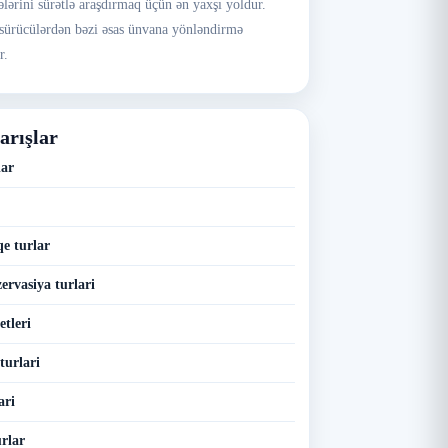
lərini sürətlə araşdırmaq üçün ən yaxşı yoldur.
z, sürücülərdən bəzi əsas ünvana yönləndirmə
r.
arışlar
lar
qe turlar
ervasiya turlari
tleri
turlari
ari
rlar