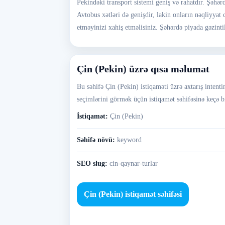
Pekindəki transport sistemi geniş və rahatdır. Şəhə
Avtobus xətləri də genişdir, lakin onların nəqliyyat
etməyinizi xahiş etməlisiniz. Şəhərdə piyada gəzintil
Çin (Pekin) üzrə qısa məlumat
Bu səhifə Çin (Pekin) istiqaməti üzrə axtarış intenti
seçimlərini görmək üçün istiqamət səhifəsinə keçə bi
İstiqamət:
Çin (Pekin)
Səhifə növü:
keyword
SEO slug:
cin-qaynar-turlar
Çin (Pekin) istiqamət səhifəsi