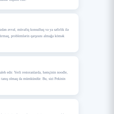
əzdən əvvəl, müvafiq konsulluq və ya səfirlik ilə
şdırmaq, problemlərin qarşısını almağa kömək
aleh edir. Yerli restoranlarda, həmçinin noodle,
ə tanış olmaq da mümkündür. Bu, sizi Pekinin