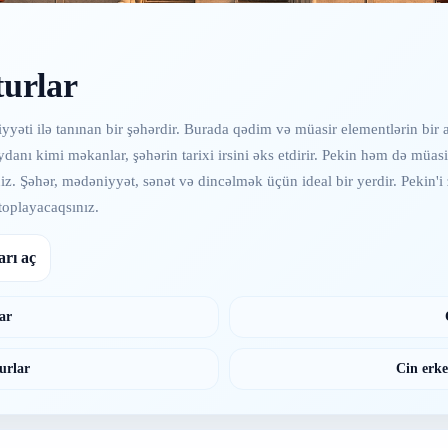
turlar
yyəti ilə tanınan bir şəhərdir. Burada qədim və müasir elementlərin bir a
anı kimi məkanlar, şəhərin tarixi irsini əks etdirir. Pekin həm də müas
niz. Şəhər, mədəniyyət, sənət və dincəlmək üçün ideal bir yerdir. Pekin'
toplayacaqsınız.
arı aç
ar
urlar
Cin erke