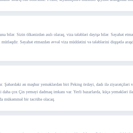
a bilər. Sizin ölkənizdən asılı olaraq, viza tələbləri dəyişə bilər. Səyahət etm
k mütləqdir. Səyahət etməzdən əvvəl viza müddətini və tələblərini diqqətlə ara
nır. Şəhərdəki ən məşhur yeməklərdən biri Peking ördəyi, dadı ilə ziyarətçiləri v
i daha çox Çin yeməyi dadmaq imkanı var. Yerli bazarlarda, küçə yeməkləri il
nda mükəmməl bir təcrübə olacaq.