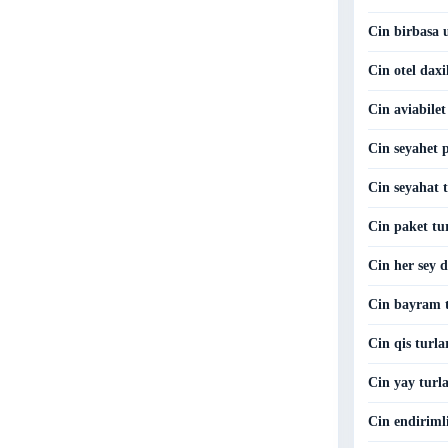
Cin birbasa u
Cin otel daxi
Cin aviabilet
Cin seyahet p
Cin seyahat t
Cin paket tu
Cin her sey d
Cin bayram t
Cin qis turla
Cin yay turla
Cin endirimli