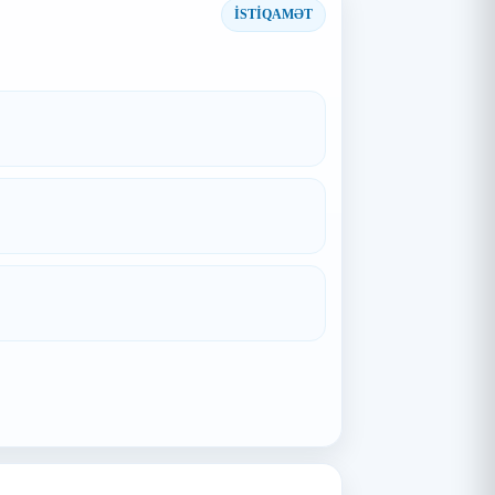
İSTİQAMƏT