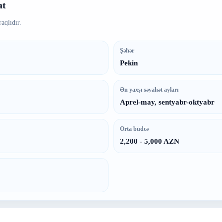
at
aqlıdır.
Şəhər
Pekin
Ən yaxşı səyahət ayları
Aprel-may, sentyabr-oktyabr
Orta büdcə
2,200 - 5,000 AZN