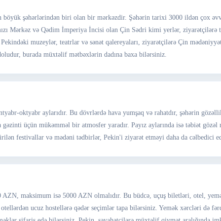
böyük şəhərlərindən biri olan bir mərkəzdir. Şəhərin tarixi 3000 ildən çox əvvə
zı Mərkəz və Qədim İmperiya İncisi olan Çin Sədri kimi yerlər, ziyarətçilərə t
Pekindəki muzeylər, teatrlar və sənət qalereyaları, ziyarətçilərə Çin mədəniyyə
doludur, burada müxtəlif mətbəxlərin dadına baxa bilərsiniz.
ntyabr-oktyabr aylarıdır. Bu dövrlərdə hava yumşaq və rahatdır, şəhərin gözəlli
 da gəzinti üçün mükəmməl bir atmosfer yaradır. Payız aylarında isə təbiət gözəl
ilən festivallar və mədəni tədbirlər, Pekin'i ziyarət etməyi daha da cəlbedici ed
ZN, maksimum isə 5000 AZN olmalıdır. Bu büdcə, uçuş biletləri, otel, yemək, 
 otellərdən ucuz hostellərə qədər seçimlər tapa bilərsiniz. Yemək xərcləri də fərq
əklər sifariş edə bilərsiniz. Pekin, səyahətçilərə müxtəlif qiymət aralığında im