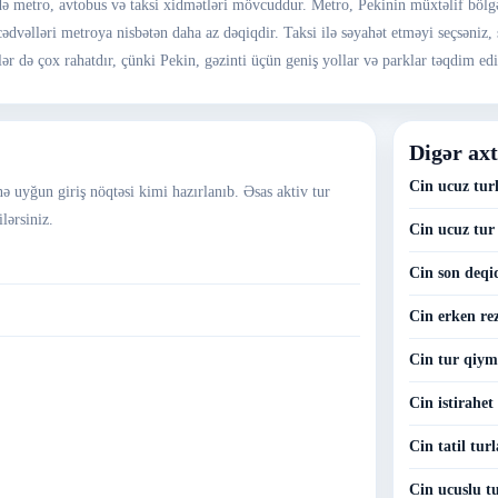
rdə metro, avtobus və taksi xidmətləri mövcuddur. Metro, Pekinin müxtəlif bölgə
 cədvəlləri metroya nisbətən daha az dəqiqdir. Taksi ilə səyahət etməyi seçsəni
ər də çox rahatdır, çünki Pekin, gəzinti üçün geniş yollar və parklar təqdim edi
Digər axt
Cin ucuz tur
nə uyğun giriş nöqtəsi kimi hazırlanıb. Əsas aktiv tur
lərsiniz.
Cin ucuz tur
Cin son deqi
Cin erken rez
Cin tur qiyme
Cin istirahet 
Cin tatil turl
Cin ucuslu tu