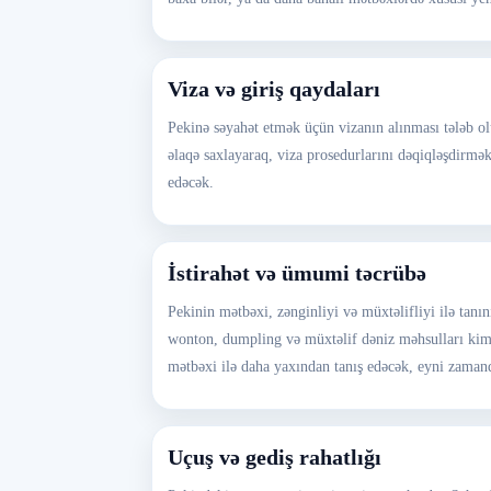
Viza və giriş qaydaları
Pekinə səyahət etmək üçün vizanın alınması tələb olun
əlaqə saxlayaraq, viza prosedurlarını dəqiqləşdirmə
edəcək.
İstirahət və ümumi təcrübə
Pekinin mətbəxi, zənginliyi və müxtəlifliyi ilə tanı
wonton, dumpling və müxtəlif dəniz məhsulları kim
mətbəxi ilə daha yaxından tanış edəcək, eyni zama
Uçuş və gediş rahatlığı