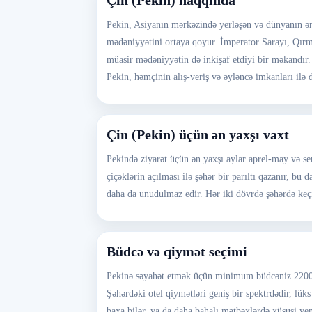
Çin (Pekin) haqqında
Pekin, Asiyanın mərkəzində yerləşən və dünyanın ən 
mədəniyyətini ortaya qoyur. İmperator Sarayı, Qırmı
müasir mədəniyyətin də inkişaf etdiyi bir məkandır. 
Pekin, həmçinin alış-veriş və əyləncə imkanları ilə 
Çin (Pekin) üçün ən yaxşı vaxt
Pekində ziyarət üçün ən yaxşı aylar aprel-may və se
çiçəklərin açılması ilə şəhər bir parıltı qazanır, bu
daha da unudulmaz edir. Hər iki dövrdə şəhərdə keçir
Büdcə və qiymət seçimi
Pekinə səyahət etmək üçün minimum büdcəniz 2200 A
Şəhərdəki otel qiymətləri geniş bir spektrdədir, lüks
baxa bilər, ya da daha bahalı mətbəxlərdə xüsusi yem