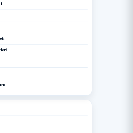
ti
eti
leri
uru