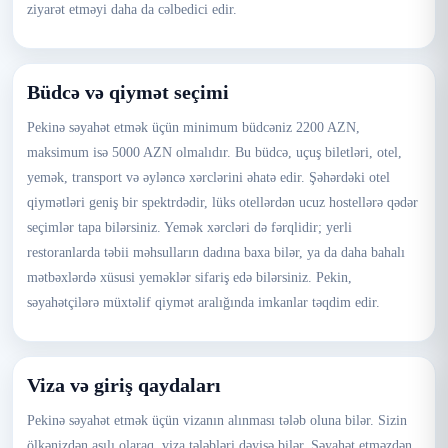
ziyarət etməyi daha da cəlbedici edir.
Büdcə və qiymət seçimi
Pekinə səyahət etmək üçün minimum büdcəniz 2200 AZN,
maksimum isə 5000 AZN olmalıdır. Bu büdcə, uçuş biletləri, otel,
yemək, transport və əyləncə xərclərini əhatə edir. Şəhərdəki otel
qiymətləri geniş bir spektrdədir, lüks otellərdən ucuz hostellərə qədər
seçimlər tapa bilərsiniz. Yemək xərcləri də fərqlidir; yerli
restoranlarda təbii məhsulların dadına baxa bilər, ya da daha bahalı
mətbəxlərdə xüsusi yeməklər sifariş edə bilərsiniz. Pekin,
səyahətçilərə müxtəlif qiymət aralığında imkanlar təqdim edir.
Viza və giriş qaydaları
Pekinə səyahət etmək üçün vizanın alınması tələb oluna bilər. Sizin
ölkənizdən asılı olaraq, viza tələbləri dəyişə bilər. Səyahət etməzdən