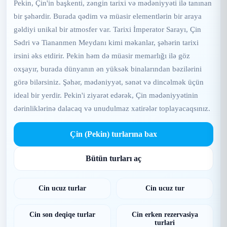
Pekin, Çin'in başkenti, zəngin tarixi və mədəniyyəti ilə tanınan
bir şəhərdir. Burada qədim və müasir elementlərin bir araya
gəldiyi unikal bir atmosfer var. Tarixi İmperator Sarayı, Çin
Sədri və Tiananmen Meydanı kimi məkanlar, şəhərin tarixi
irsini əks etdirir. Pekin həm də müasir memarlığı ilə göz
oxşayır, burada dünyanın ən yüksək binalarından bəzilərini
görə bilərsiniz. Şəhər, mədəniyyət, sənət və dincəlmək üçün
ideal bir yerdir. Pekin'i ziyarət edərək, Çin mədəniyyətinin
dərinliklərinə dalacaq və unudulmaz xatirələr toplayacaqsınız.
Çin (Pekin) turlarına bax
Bütün turları aç
Cin ucuz turlar
Cin ucuz tur
Cin son deqiqe turlar
Cin erken rezervasiya
turlari