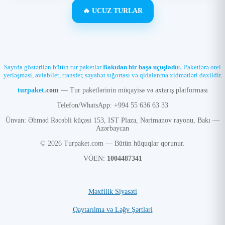
🔥 UCUZ TURLAR
Saytda göstərilən bütün tur paketlər
Bakıdan bir başa uçuşladır.
. Paketlərə otel
yerləşməsi, aviabilet, transfer, səyahət sığortası və qidalanma xidmətləri daxildir.
turpaket
.com
— Tur paketlərinin müqayisə və axtarış platforması
Telefon/WhatsApp: +994 55 636 63 33
Ünvan: Əhməd Rəcəbli küçəsi 153, IST Plaza, Nərimanov rayonu, Bakı —
Azərbaycan
© 2026 Turpaket.com — Bütün hüquqlar qorunur.
VÖEN:
1004487341
Məxfilik Siyasəti
Qaytarılma və Ləğv Şərtləri