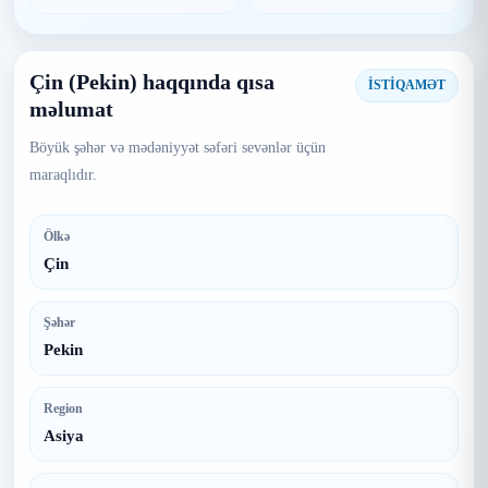
Çin (Pekin) haqqında qısa
İSTİQAMƏT
məlumat
Böyük şəhər və mədəniyyət səfəri sevənlər üçün
maraqlıdır.
Ölkə
Çin
Şəhər
Pekin
Region
Asiya