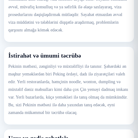
əvvəl, müvafiq konsulluq və ya səfirlik ilə əlaqə saxlayaraq, viza
prosedurlarını dəqiqləşdirmək mütləqdir. Səyahət etməzdən əvvəl
viza müddətini və tələblərini diqqətlə araşdırmaq, problemlərin
qarşısını almağa kömək edəcək.
İstirahət və ümumi təcrübə
Pekinin mətbəxi, zənginliyi və müxtəlifliyi ilə tanınır. Şəhərdəki ən
məşhur yeməklərdən biri Peking ördəyi, dadı ilə ziyarətçiləri valeh
edir. Yerli restoranlarda, həmçinin noodle, wonton, dumpling və
müxtəlif dəniz məhsulları kimi daha çox Çin yeməyi dadmaq imkanı
var. Yerli bazarlarda, küçə yeməkləri ilə tanış olmaq da mümkündür.
Bu, sizi Pekinin mətbəxi ilə daha yaxından tanış edəcək, eyni
zamanda mükəmməl bir təcrübə olacaq.