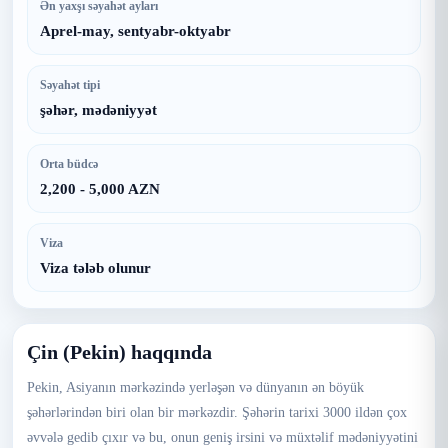
Ən yaxşı səyahət ayları
Aprel-may, sentyabr-oktyabr
Səyahət tipi
şəhər, mədəniyyət
Orta büdcə
2,200 - 5,000 AZN
Viza
Viza tələb olunur
Çin (Pekin) haqqında
Pekin, Asiyanın mərkəzində yerləşən və dünyanın ən böyük
şəhərlərindən biri olan bir mərkəzdir. Şəhərin tarixi 3000 ildən çox
əvvələ gedib çıxır və bu, onun geniş irsini və müxtəlif mədəniyyətini