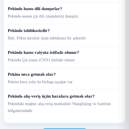
Pekində hansı dili danışırlar?
Pekində əsasən çin dili (mandarin) danışılır.
Pekində təhlükəsizdir?
Bəli, Pekin turistlər üçün təhlükəsiz bir şəhərdir.
Pekində hansı valyuta istifadə olunur?
Pekində Çin yuanı (CNY) istifadə olunur.
Pekinə necə getmək olar?
Pekinə hava yolu ilə birbaşa uçuşlar var.
Pekində alış-veriş üçün haralara getmək olar?
Pekindəki məşhur alış-veriş mərkəzləri Wangfujing və Sanlitun
bölgələrindədir.