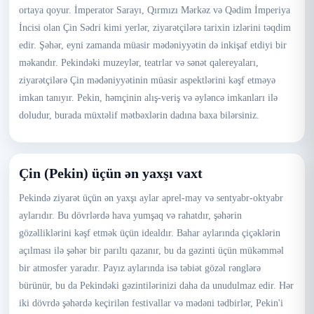
ortaya qoyur. İmperator Sarayı, Qırmızı Mərkəz və Qədim İmperiya
İncisi olan Çin Sədri kimi yerlər, ziyarətçilərə tarixin izlərini təqdim
edir. Şəhər, eyni zamanda müasir mədəniyyətin də inkişaf etdiyi bir
məkandır. Pekindəki muzeylər, teatrlar və sənət qalereyaları,
ziyarətçilərə Çin mədəniyyətinin müasir aspektlərini kəşf etməyə
imkan tanıyır. Pekin, həmçinin alış-veriş və əyləncə imkanları ilə
doludur, burada müxtəlif mətbəxlərin dadına baxa bilərsiniz.
Çin (Pekin) üçün ən yaxşı vaxt
Pekində ziyarət üçün ən yaxşı aylar aprel-may və sentyabr-oktyabr
aylarıdır. Bu dövrlərdə hava yumşaq və rahatdır, şəhərin
gözəlliklərini kəşf etmək üçün idealdır. Bahar aylarında çiçəklərin
açılması ilə şəhər bir parıltı qazanır, bu da gəzinti üçün mükəmməl
bir atmosfer yaradır. Payız aylarında isə təbiət gözəl rənglərə
bürünür, bu da Pekindəki gəzintilərinizi daha da unudulmaz edir. Hər
iki dövrdə şəhərdə keçirilən festivallar və mədəni tədbirlər, Pekin'i