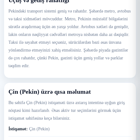
Uçuş və gediş rahatlığı
Pekindəki transport sistemi geniş və rahatdır. Şəhərdə metro, avtobus
və taksi xidmətləri mövcuddur. Metro, Pekinin müxtəlif bölgələrini
sürətlə araşdırmaq üçün ən yaxşı yoldur. Avtobus xətləri də genişdir,
lakin onların nəqliyyat cədvəlləri metroya nisbətən daha az dəqiqdir.
Taksi ilə səyahət etməyi seçsəniz, sürücülərdən bəzi əsas ünvana
yönləndirmə etməyinizi xahiş etməlisiniz. Şəhərdə piyada gəzintilər
də çox rahatdır, çünki Pekin, gəzinti üçün geniş yollar və parklar
təqdim edir.
Çin (Pekin) üzrə qısa məlumat
Bu səhifə Çin (Pekin) istiqaməti üzrə axtarış intentinə uyğun giriş
nöqtəsi kimi hazırlanıb. Əsas aktiv tur seçimlərini görmək üçün
istiqamət səhifəsinə keçə bilərsiniz.
İstiqamət:
Çin (Pekin)