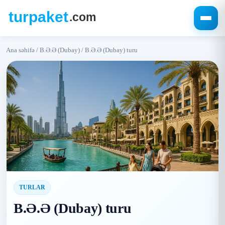
Ana səhifə
/
B.Ə.Ə (Dubay)
/
B.Ə.Ə (Dubay) turu
TURLAR
B.Ə.Ə (Dubay) turu