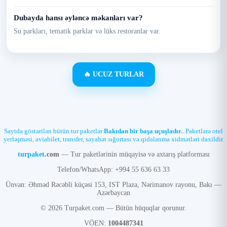
Dubayda hansı əyləncə məkanları var?
Su parkları, tematik parklar və lüks restoranlar var.
🔥 UCUZ TURLAR
Saytda göstərilən bütün tur paketlər
Bakıdan bir başa uçuşladır.
. Paketlərə otel
yerləşməsi, aviabilet, transfer, səyahət sığortası və qidalanma xidmətləri daxildir.
turpaket
.com
— Tur paketlərinin müqayisə və axtarış platforması
Telefon/WhatsApp: +994 55 636 63 33
Ünvan: Əhməd Rəcəbli küçəsi 153, IST Plaza, Nərimanov rayonu, Bakı —
Azərbaycan
© 2026 Turpaket.com — Bütün hüquqlar qorunur.
VÖEN:
1004487341