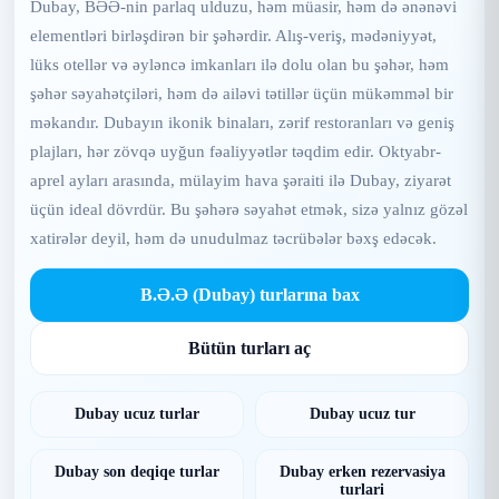
Dubay, BƏƏ-nin parlaq ulduzu, həm müasir, həm də ənənəvi
elementləri birləşdirən bir şəhərdir. Alış-veriş, mədəniyyət,
lüks otellər və əyləncə imkanları ilə dolu olan bu şəhər, həm
şəhər səyahətçiləri, həm də ailəvi tətillər üçün mükəmməl bir
məkandır. Dubayın ikonik binaları, zərif restoranları və geniş
plajları, hər zövqə uyğun fəaliyyətlər təqdim edir. Oktyabr-
aprel ayları arasında, mülayim hava şəraiti ilə Dubay, ziyarət
üçün ideal dövrdür. Bu şəhərə səyahət etmək, sizə yalnız gözəl
xatirələr deyil, həm də unudulmaz təcrübələr bəxş edəcək.
B.Ə.Ə (Dubay) turlarına bax
Bütün turları aç
Dubay ucuz turlar
Dubay ucuz tur
Dubay son deqiqe turlar
Dubay erken rezervasiya
turlari