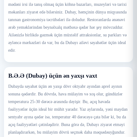
mədəni irsi ilə tanış olmaq üçün köhnə bazarları, muzeyləri və tarixi
məkanları ziyarət edə bilərsiniz. Dubay, həmçinin dünya miqyasında
tanınan gastronomiya təcrübələri ilə doludur. Restoranlarda ənənəvi
ərəb yeməklərindən beynəlxalq mətbəxə qədər hər şey mövcuddur.
Ailənizlə birlikdə gəzmək üçün müxtəlif attraksionlar, su parkları və
əyləncə mərkəzləri də var, bu da Dubayı ailəvi səyahətlər üçün ideal
edir.
B.Ə.Ə (Dubay) üçün ən yaxşı vaxt
Dubayda səyahət üçün ən yaxşı dövr oktyabr ayından aprel ayının
sonuna qədərdir. Bu dövrdə, hava mülayim və xoş olur, gündüzlər
temperatura 25-30 dərəcə arasında dəyişir. Bu, açıq havada
fəaliyyətlər üçün ideal bir mühit yaradır. Yaz aylarında, yəni maydan
sentyabr ayına qədər isə, temperatur 40 dərəcəyə çata bilər ki, bu da
açıq fəaliyyətləri çətinləşdirir. Buna görə də, Dubayı ziyarət etməyi
planlaşdırarkən, bu mülayim dövrü seçmək daha məqsədəuyğundur.