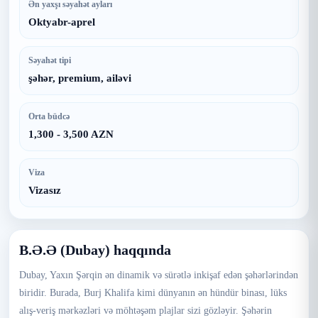
Ən yaxşı səyahət ayları
Oktyabr-aprel
Səyahət tipi
şəhər, premium, ailəvi
Orta büdcə
1,300 - 3,500 AZN
Viza
Vizasız
B.Ə.Ə (Dubay) haqqında
Dubay, Yaxın Şərqin ən dinamik və sürətlə inkişaf edən şəhərlərindən
biridir. Burada, Burj Khalifa kimi dünyanın ən hündür binası, lüks
alış-veriş mərkəzləri və möhtəşəm plajlar sizi gözləyir. Şəhərin