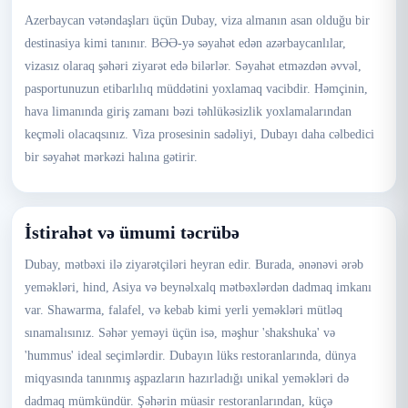
Azerbaycan vətəndaşları üçün Dubay, viza almanın asan olduğu bir
destinasiya kimi tanınır. BƏƏ-yə səyahət edən azərbaycanlılar,
vizasız olaraq şəhəri ziyarət edə bilərlər. Səyahət etməzdən əvvəl,
pasportunuzun etibarlılıq müddətini yoxlamaq vacibdir. Həmçinin,
hava limanında giriş zamanı bəzi təhlükəsizlik yoxlamalarından
keçməli olacaqsınız. Viza prosesinin sadəliyi, Dubayı daha cəlbedici
bir səyahət mərkəzi halına gətirir.
İstirahət və ümumi təcrübə
Dubay, mətbəxi ilə ziyarətçiləri heyran edir. Burada, ənənəvi ərəb
yeməkləri, hind, Asiya və beynəlxalq mətbəxlərdən dadmaq imkanı
var. Shawarma, falafel, və kebab kimi yerli yeməkləri mütləq
sınamalısınız. Səhər yeməyi üçün isə, məşhur 'shakshuka' və
'hummus' ideal seçimlərdir. Dubayın lüks restoranlarında, dünya
miqyasında tanınmış aşpazların hazırladığı unikal yeməkləri də
dadmaq mümkündür. Şəhərin müasir restoranlarından, küçə