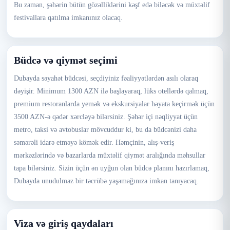
Bu zaman, şəhərin bütün gözəlliklərini kəşf edə biləcək və müxtəlif
festivallara qatılma imkanınız olacaq.
Büdcə və qiymət seçimi
Dubayda səyahət büdcəsi, seçdiyiniz fəaliyyətlərdən asılı olaraq
dəyişir. Minimum 1300 AZN ilə başlayaraq, lüks otellərdə qalmaq,
premium restoranlarda yemək və ekskursiyalar həyata keçirmək üçün
3500 AZN-ə qədər xərcləyə bilərsiniz. Şəhər içi nəqliyyat üçün
metro, taksi və avtobuslar mövcuddur ki, bu da büdcənizi daha
səmərəli idarə etməyə kömək edir. Həmçinin, alış-veriş
mərkəzlərində və bazarlarda müxtəlif qiymət aralığında məhsullar
tapa bilərsiniz. Sizin üçün ən uyğun olan büdcə planını hazırlamaq,
Dubayda unudulmaz bir təcrübə yaşamağınıza imkan tanıyacaq.
Viza və giriş qaydaları