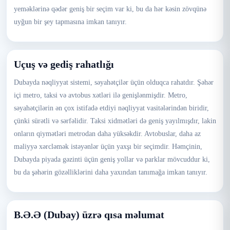
yeməklərinə qədər geniş bir seçim var ki, bu da hər kəsin zövqünə
uyğun bir şey tapmasına imkan tanıyır.
Uçuş və gediş rahatlığı
Dubayda nəqliyyat sistemi, səyahətçilər üçün olduqca rahatdır. Şəhər
içi metro, taksi və avtobus xətləri ilə genişlənmişdir. Metro,
səyahətçilərin ən çox istifadə etdiyi nəqliyyat vasitələrindən biridir,
çünki sürətli və sərfəlidir. Taksi xidmətləri də geniş yayılmışdır, lakin
onların qiymətləri metrodan daha yüksəkdir. Avtobuslar, daha az
maliyyə xərcləmək istəyənlər üçün yaxşı bir seçimdir. Həmçinin,
Dubayda piyada gəzinti üçün geniş yollar və parklar mövcuddur ki,
bu da şəhərin gözəlliklərini daha yaxından tanımağa imkan tanıyır.
B.Ə.Ə (Dubay) üzrə qısa məlumat