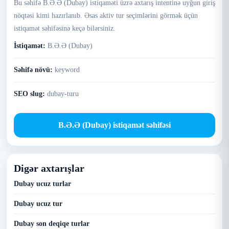
Bu səhifə B.Ə.Ə (Dubay) istiqaməti üzrə axtarış intentinə uyğun giriş
nöqtəsi kimi hazırlanıb. Əsas aktiv tur seçimlərini görmək üçün
istiqamət səhifəsinə keçə bilərsiniz.
İstiqamət:
B.Ə.Ə (Dubay)
Səhifə növü:
keyword
SEO slug:
dubay-turu
B.Ə.Ə (Dubay) istiqamət səhifəsi
Digər axtarışlar
Dubay ucuz turlar
Dubay ucuz tur
Dubay son deqiqe turlar