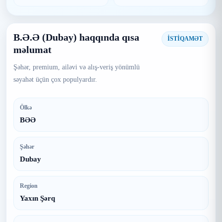
B.Ə.Ə (Dubay) haqqında qısa
İSTİQAMƏT
məlumat
Şəhər, premium, ailəvi və alış-veriş yönümlü
səyahət üçün çox populyardır.
Ölkə
BƏƏ
Şəhər
Dubay
Region
Yaxın Şərq