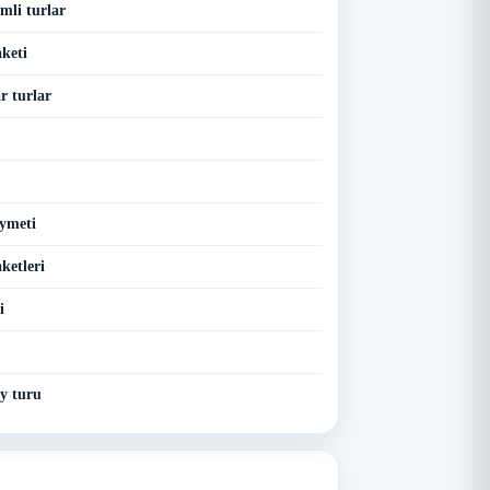
mli turlar
keti
 turlar
ymeti
ketleri
i
y turu