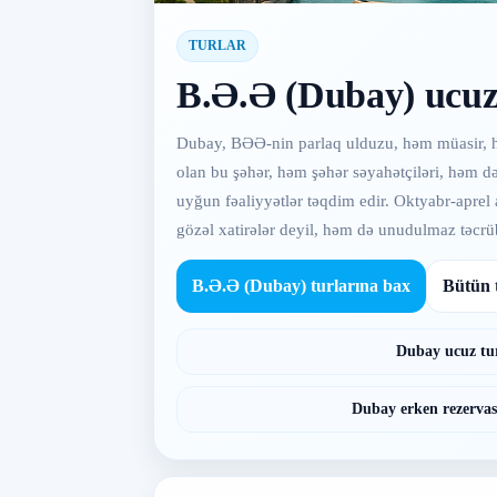
TURLAR
B.Ə.Ə (Dubay) ucuz
Dubay, BƏƏ-nin parlaq ulduzu, həm müasir, həm 
olan bu şəhər, həm şəhər səyahətçiləri, həm də
uyğun fəaliyyətlər təqdim edir. Oktyabr-aprel 
gözəl xatirələr deyil, həm də unudulmaz təcrü
B.Ə.Ə (Dubay) turlarına bax
Bütün t
Dubay ucuz tu
Dubay erken rezervasi