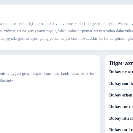
rahatdır. Şəhər içi metro, taksi və avtobus xətləri ilə genişlənmişdir. Metro, sə
 Taksi xidmətləri də geniş yayılmışdır, lakin onların qiymətləri metrodan daha yü
da piyada gəzinti üçün geniş yollar və parklar mövcuddur ki, bu da şəhərin göz
Digər axt
Dubay ucuz t
ntinə uyğun giriş nöqtəsi kimi hazırlanıb. Əsas aktiv tur
lərsiniz.
Dubay son de
Dubay erken 
Dubay tur qi
Dubay istirah
Dubay tatil t