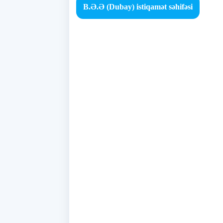
B.Ə.Ə (Dubay) istiqamət səhifəsi