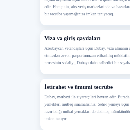
edir. Həmçinin, alış-veriş mərkəzlərində və bazarl
bir təcrübə yaşamağınıza imkan tanıyacaq.
Viza və giriş qaydaları
Azerbaycan vətəndaşları üçün Dubay, viza almanın asa
etməzdən əvvəl, pasportunuzun etibarlılıq müddətin
prosesinin sadəliyi, Dubayı daha cəlbedici bir səyahə
İstirahət və ümumi təcrübə
Dubay, mətbəxi ilə ziyarətçiləri heyran edir. Bura
yeməkləri mütləq sınamalısınız. Səhər yeməyi üçün 
hazırladığı unikal yeməkləri də dadmaq mümkündür. 
imkan tanıyır.