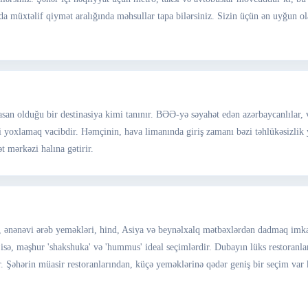
arda müxtəlif qiymət aralığında məhsullar tapa bilərsiniz. Sizin üçün ən uyğun
n olduğu bir destinasiya kimi tanınır. BƏƏ-yə səyahət edən azərbaycanlılar, viz
i yoxlamaq vacibdir. Həmçinin, hava limanında giriş zamanı bəzi təhlükəsizlik
t mərkəzi halına gətirir.
da, ənənəvi ərəb yeməkləri, hind, Asiya və beynəlxalq mətbəxlərdən dadmaq imka
isə, məşhur 'shakshuka' və 'hummus' ideal seçimlərdir. Dubayın lüks restoranla
Şəhərin müasir restoranlarından, küçə yeməklərinə qədər geniş bir seçim var 