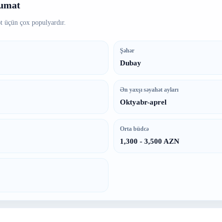
lumat
t üçün çox populyardır.
Şəhər
Dubay
Ən yaxşı səyahət ayları
Oktyabr-aprel
Orta büdcə
1,300 - 3,500 AZN