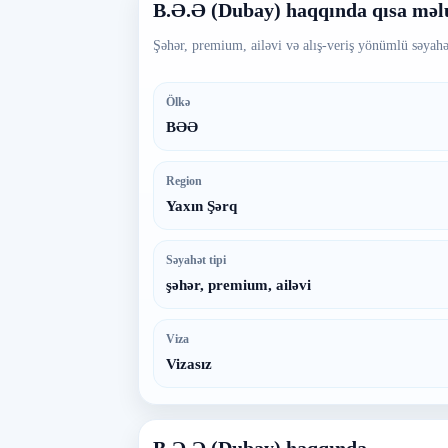
B.Ə.Ə (Dubay) haqqında qısa mə
Şəhər, premium, ailəvi və alış-veriş yönümlü səyahə
Ölkə
BƏƏ
Region
Yaxın Şərq
Səyahət tipi
şəhər, premium, ailəvi
Viza
Vizasız