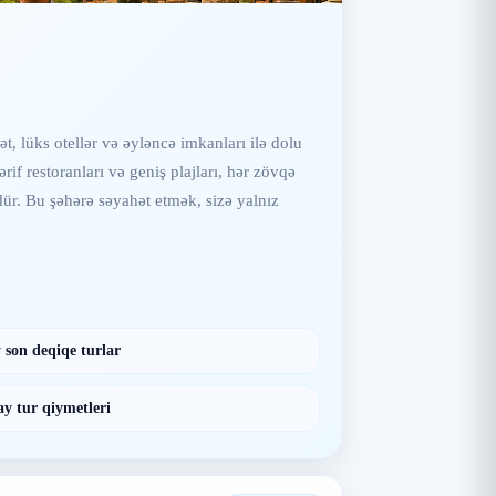
, lüks otellər və əyləncə imkanları ilə dolu
if restoranları və geniş plajları, hər zövqə
dür. Bu şəhərə səyahət etmək, sizə yalnız
son deqiqe turlar
y tur qiymetleri