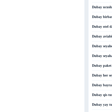
Dubay ucuslu
Dubay birbas
Dubay otel da
Dubay aviabil
Dubay seyahe
Dubay seyaha
Dubay paket 
Dubay her sey
Dubay bayra
Dubay qis tur
Dubay yay tu