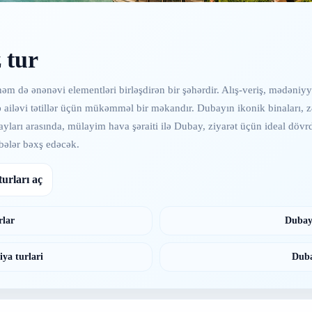
 tur
də ənənəvi elementləri birləşdirən bir şəhərdir. Alış-veriş, mədəniyyət
 ailəvi tətillər üçün mükəmməl bir məkandır. Dubayın ikonik binaları, zər
ayları arasında, mülayim hava şəraiti ilə Dubay, ziyarət üçün ideal dövr
bələr bəxş edəcək.
urları aç
rlar
Dubay 
ya turlari
Duba