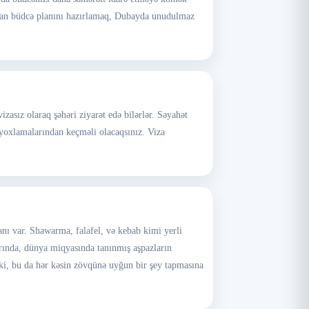
 olan büdcə planını hazırlamaq, Dubayda unudulmaz
asız olaraq şəhəri ziyarət edə bilərlər. Səyahət
 yoxlamalarından keçməli olacaqsınız. Viza
nı var. Shawarma, falafel, və kebab kimi yerli
rında, dünya miqyasında tanınmış aşpazların
ki, bu da hər kəsin zövqünə uyğun bir şey tapmasına