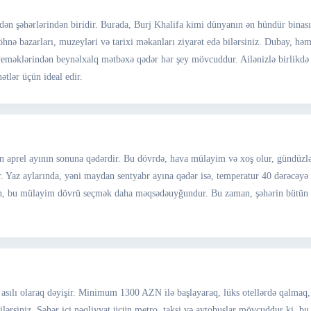
dən şəhərlərindən biridir. Burada, Burj Khalifa kimi dünyanın ən hündür binası,
köhnə bazarları, muzeyləri və tarixi məkanları ziyarət edə bilərsiniz. Dubay, 
 yeməklərindən beynəlxalq mətbəxə qədər hər şey mövcuddur. Ailənizlə birlikdə 
ətlər üçün ideal edir.
 aprel ayının sonuna qədərdir. Bu dövrdə, hava mülayim və xoş olur, gündüzlər
. Yaz aylarında, yəni maydan sentyabr ayına qədər isə, temperatur 40 dərəcəyə çat
ən, bu mülayim dövrü seçmək daha məqsədəuyğundur. Bu zaman, şəhərin bütün gö
n asılı olaraq dəyişir. Minimum 1300 AZN ilə başlayaraq, lüks otellərdə qalmaq
ərsiniz. Şəhər içi nəqliyyat üçün metro, taksi və avtobuslar mövcuddur ki, b