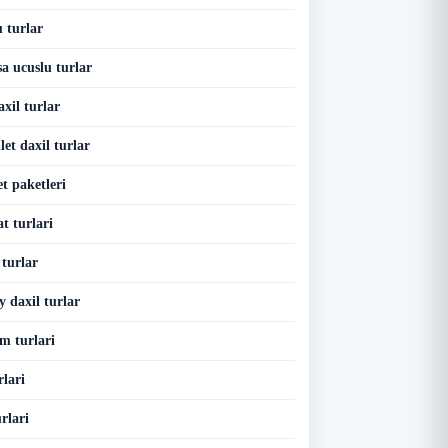
 turlar
a ucuslu turlar
xil turlar
et daxil turlar
t paketleri
t turlari
turlar
 daxil turlar
m turlari
lari
rlari