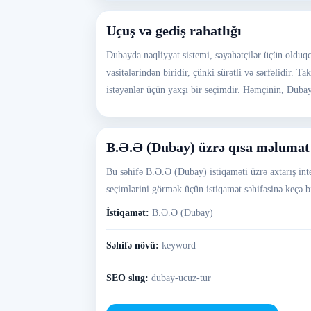
Uçuş və gediş rahatlığı
Dubayda nəqliyyat sistemi, səyahətçilər üçün olduqca 
vasitələrindən biridir, çünki sürətli və sərfəlidir.
istəyənlər üçün yaxşı bir seçimdir. Həmçinin, Dubay
B.Ə.Ə (Dubay) üzrə qısa məlumat
Bu səhifə B.Ə.Ə (Dubay) istiqaməti üzrə axtarış inte
seçimlərini görmək üçün istiqamət səhifəsinə keçə bi
İstiqamət:
B.Ə.Ə (Dubay)
Səhifə növü:
keyword
SEO slug:
dubay-ucuz-tur