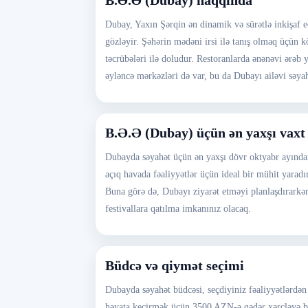
B.Ə.Ə (Dubay) haqqında
Dubay, Yaxın Şərqin ən dinamik və sürətlə inkişaf e
gözləyir. Şəhərin mədəni irsi ilə tanış olmaq üçün 
təcrübələri ilə doludur. Restoranlarda ənənəvi ərəb
əyləncə mərkəzləri də var, bu da Dubayı ailəvi səyah
B.Ə.Ə (Dubay) üçün ən yaxşı vaxt
Dubayda səyahət üçün ən yaxşı dövr oktyabr ayından
açıq havada fəaliyyətlər üçün ideal bir mühit yaradır
Buna görə də, Dubayı ziyarət etməyi planlaşdırark
festivallara qatılma imkanınız olacaq.
Büdcə və qiymət seçimi
Dubayda səyahət büdcəsi, seçdiyiniz fəaliyyətlərdə
həyata keçirmək üçün 3500 AZN-ə qədər xərcləyə bil