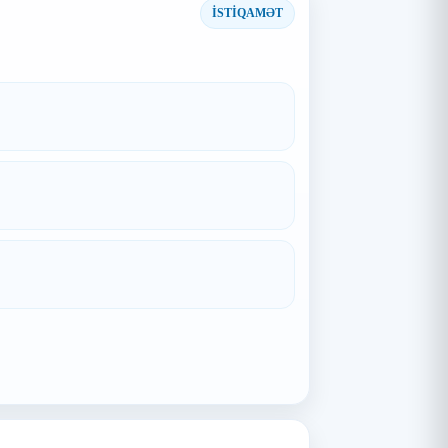
İSTİQAMƏT