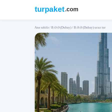
Ana səhifə
/
B.Ə.Ə (Dubay)
/
B.Ə.Ə (Dubay) ucuz tur