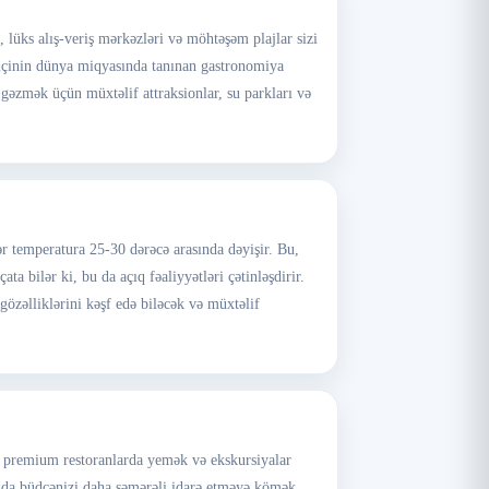
 lüks alış-veriş mərkəzləri və möhtəşəm plajlar sizi
həmçinin dünya miqyasında tanınan gastronomiya
gəzmək üçün müxtəlif attraksionlar, su parkları və
 temperatura 25-30 dərəcə arasında dəyişir. Bu,
a bilər ki, bu da açıq fəaliyyətləri çətinləşdirir.
zəlliklərini kəşf edə biləcək və müxtəlif
, premium restoranlarda yemək və ekskursiyalar
u da büdcənizi daha səmərəli idarə etməyə kömək