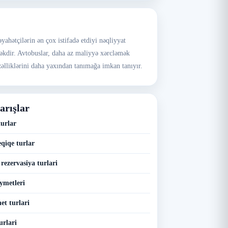
yahətçilərin ən çox istifadə etdiyi nəqliyyat
ksəkdir. Avtobuslar, daha az maliyyə xərcləmək
əlliklərini daha yaxından tanımağa imkan tanıyır.
arışlar
urlar
qiqe turlar
rezervasiya turlari
ymetleri
et turlari
urlari