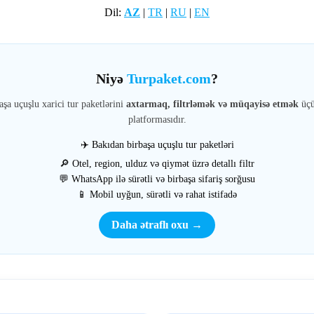
Dil:
AZ
|
TR
|
RU
|
EN
Niyə
Turpaket.com
?
a uçuşlu xarici tur paketlərini
axtarmaq, filtrləmək və müqayisə etmək
üçü
platformasıdır.
✈️ Bakıdan birbaşa uçuşlu tur paketləri
🔎 Otel, region, ulduz və qiymət üzrə detallı filtr
💬 WhatsApp ilə sürətli və birbaşa sifariş sorğusu
📱 Mobil uyğun, sürətli və rahat istifadə
Daha ətraflı oxu →