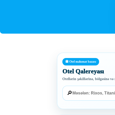
🏨 Otel məlumat bazası
Otel Qalereyası
Otellərin şəkillərinə, bölgəsinə 
🔎
Otel axtarışı