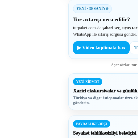
YENİ · 30 SANİYƏ
Tur axtarışı necə edilir?
turpaket.com-da
şəhəri seç
,
uçuş tar
WhatsApp ilə sifariş sorğusu göndər.
T
▶ Video təqdimata bax
Açar sözlər:
tur
YENİ XİDMƏT
Xarici ekskursiyalar və günlük
Türkiyə və digər istiqamətlər üzrə ek
göndərin.
FAYDALI BƏLƏDÇİ
Səyahət təhlükəsizliyi bələdçisi