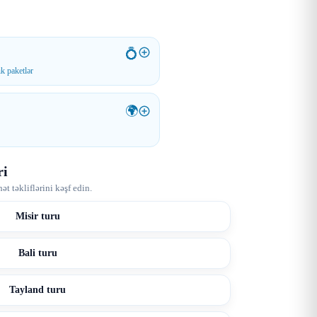
💍
k paketlər
🌍
ri
t təkliflərini kəşf edin.
Misir turu
Bali turu
Tayland turu