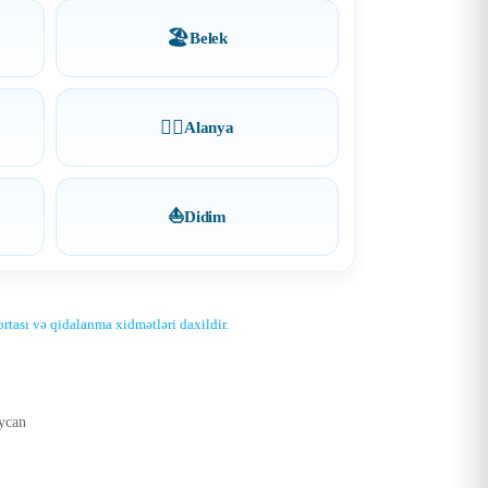
🏖
Belek
🏄‍♂️
Alanya
⛵
Didim
ğortası və qidalanma xidmətləri daxildir.
ycan