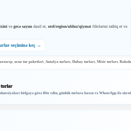
ixini
və
gecə sayını
daxil et,
otel/region/ulduz/qiymət
filtrlərini tətbiq et və
urlar seçiminə keç →
 axtarışı
,
ucuz tur paketləri
,
Antalya turları
,
Dubay turları
,
Misir turları
,
Bakıda
 turlar
skursiyaları bölgəyə görə filtr edin, günlük turlara baxın və WhatsApp ilə sürət