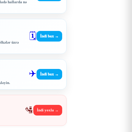
ladə hallarda nə
🗓️
İndi bax →
ölkələr üzrə
✈️
İndi bax →
kləyin.
🛂
İndi yoxla →