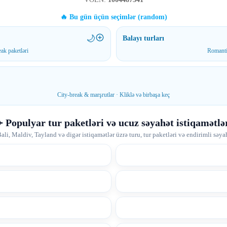
🔥 Bu gün üçün seçimlər (random)
🌙
Balayı turları
ak paketləri
Romanti
City-break & marşrutlar · Kliklə və birbaşa keç
️ Populyar tur paketləri və ucuz səyahət istiqamətlə
ali, Maldiv, Tayland və digər istiqamətlər üzrə turu, tur paketləri və endirimli səyahə