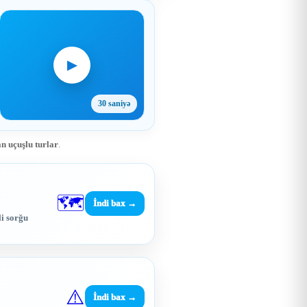
▶
30 saniyə
n uçuşlu turlar
.
🗺️
İndi bax →
li sorğu
⚠️
İndi bax →