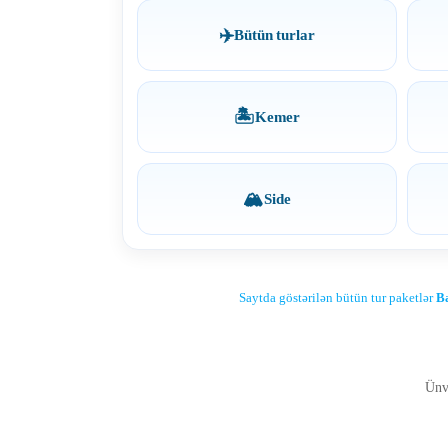
✈️
Bütün turlar
🏝
Kemer
🏔️
Side
Saytda göstərilən bütün tur paketlər
Ba
Ünv