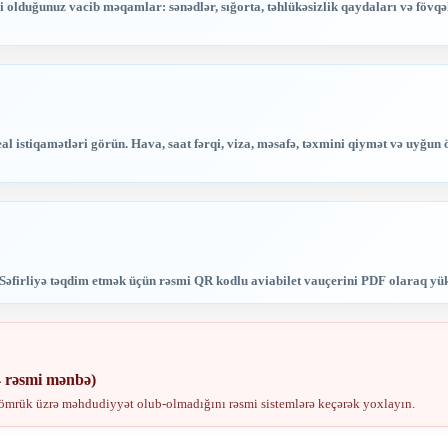
i olduğunuz vacib məqamlar: sənədlər, sığorta, təhlükəsizlik qaydaları və fövqə
eal istiqamətləri görün. Hava, saat fərqi, viza, məsafə, təxmini qiymət və uyğun 
et. Səfirliyə təqdim etmək üçün rəsmi QR kodlu aviabilet vauçerini PDF olaraq yü
4 rəsmi mənbə)
 Gömrük üzrə məhdudiyyət olub-olmadığını rəsmi sistemlərə keçərək yoxlayın.