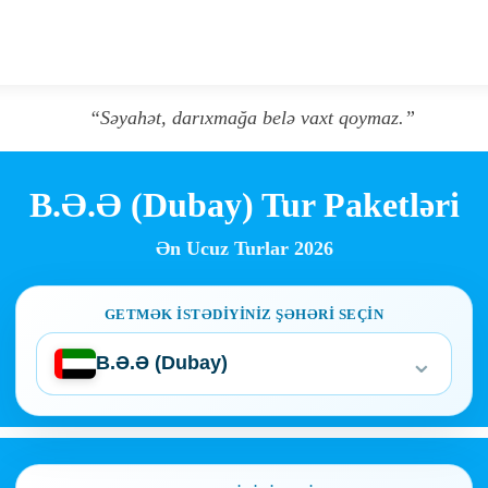
“Səyahət, darıxmağa belə vaxt qoymaz.”
B.Ə.Ə (Dubay) Tur Paketləri
Ən Ucuz Turlar 2026
GETMƏK ISTƏDIYINIZ ŞƏHƏRI SEÇIN
⌄
B.Ə.Ə (Dubay)