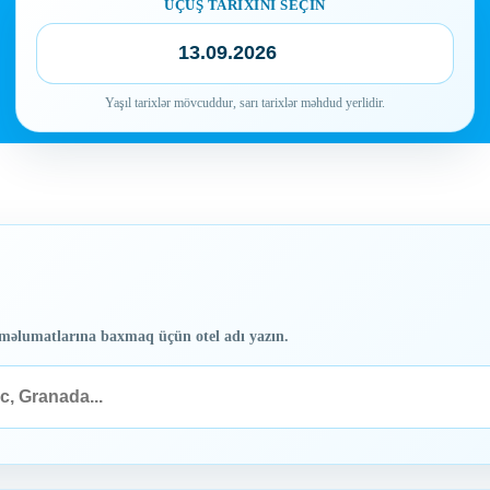
UÇUŞ TARIXINI SEÇIN
📅
Yaşıl tarixlər mövcuddur, sarı tarixlər məhdud yerlidir.
və məlumatlarına baxmaq üçün otel adı yazın.