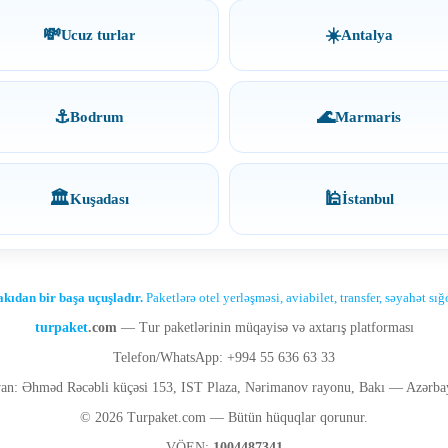
💸
☀️
Ucuz turlar
Antalya
⚓
🌊
Bodrum
Marmaris
🏛️
🕌
Kuşadası
İstanbul
kıdan bir başa uçuşladır.
Paketlərə otel yerləşməsi, aviabilet, transfer, səyahət sı
turpaket
.com
— Tur paketlərinin müqayisə və axtarış platforması
Telefon/WhatsApp: +994 55 636 63 33
an: Əhməd Rəcəbli küçəsi 153, IST Plaza, Nərimanov rayonu, Bakı — Azərba
© 2026 Turpaket.com — Bütün hüquqlar qorunur.
VÖEN:
1004487341