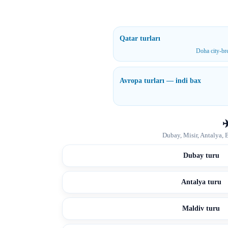
Qatar turları
Doha city-bre
Avropa turları — indi bax
✈
Dubay, Misir, Antalya, B
Dubay turu
Antalya turu
Maldiv turu