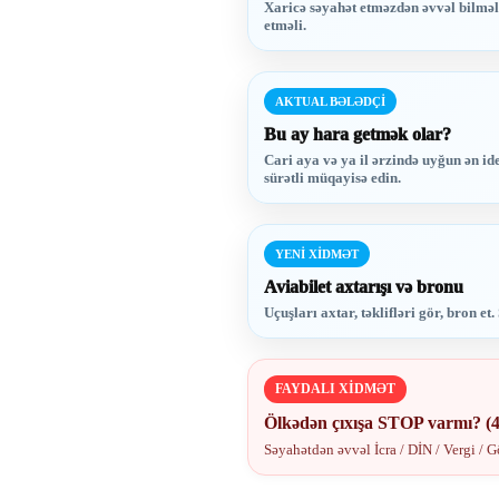
Xaricə səyahət etməzdən əvvəl bilməl
etməli.
AKTUAL BƏLƏDÇİ
Bu ay hara getmək olar?
Cari aya və ya il ərzində uyğun ən id
sürətli müqayisə edin.
YENİ XİDMƏT
Aviabilet axtarışı və bronu
Uçuşları axtar, təklifləri gör, bron 
FAYDALI XİDMƏT
Ölkədən çıxışa STOP varmı? (
Səyahətdən əvvəl İcra / DİN / Vergi /