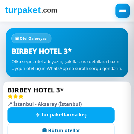
🏨 Otel Qalereyası
BIRBEY HOTEL 3*
Ölkə seçin, otel adı yazın, şəkillərə və detallara baxın.
Uyğun otel üçün WhatsApp ilə sürətli sorğu göndərin.
BIRBEY HOTEL 3*
📍 İstanbul - Aksaray (İstanbul)
✈️ Tur paketlərinə keç
🏨 Bütün otellər