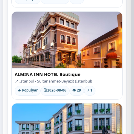
ALMINA INN HOTEL Boutique
📍 İstanbul - Sultanahmet-Beyazit (İstanbul)
🔥 Populyar
🗓 2026-08-06
👁 29
⭐ 1