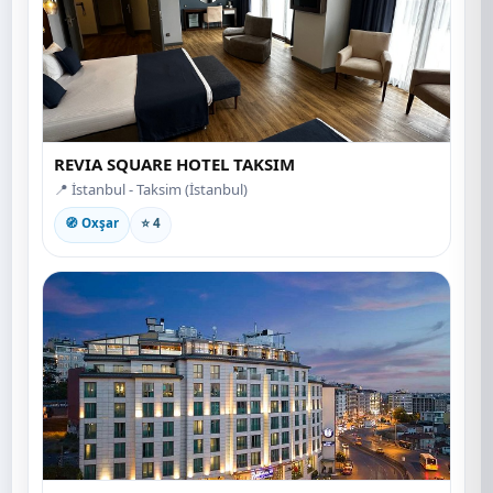
REVIA SQUARE HOTEL TAKSIM
📍 İstanbul - Taksim (İstanbul)
🧭 Oxşar
⭐ 4