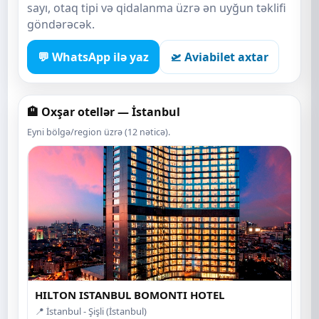
sayı, otaq tipi və qidalanma üzrə ən uyğun təklifi
göndərəcək.
💬 WhatsApp ilə yaz
🛫 Aviabilet axtar
🏨 Oxşar otellər — İstanbul
Eyni bölgə/region üzrə (12 nəticə).
HILTON ISTANBUL BOMONTI HOTEL
📍 İstanbul - Şişli (İstanbul)