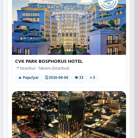
CVK PARK BOSPHORUS HOTEL
📍 İstanbul - Taksim (İstanbul)
🔥 Populyar
🗓 2026-08-06
👁 33
⭐ 5