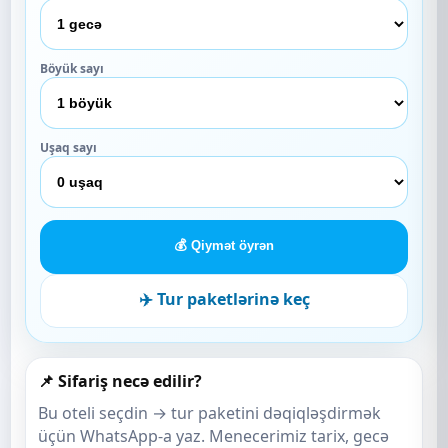
Böyük sayı
Uşaq sayı
💰 Qiymət öyrən
✈️ Tur paketlərinə keç
📌 Sifariş necə edilir?
Bu oteli seçdin → tur paketini dəqiqləşdirmək
üçün WhatsApp-a yaz. Menecerimiz tarix, gecə