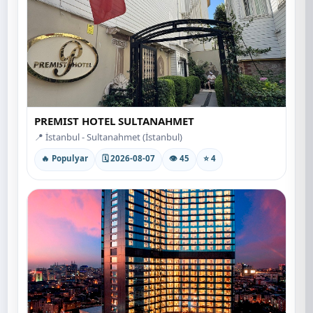
PREMIST HOTEL SULTANAHMET
📍 İstanbul - Sultanahmet (İstanbul)
🔥 Populyar
🗓 2026-08-07
👁 45
⭐ 4