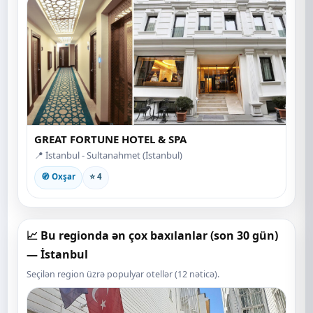
GREAT FORTUNE HOTEL & SPA
📍 İstanbul - Sultanahmet (İstanbul)
🧭 Oxşar
⭐ 4
📈 Bu regionda ən çox baxılanlar (son 30 gün)
— İstanbul
Seçilən region üzrə populyar otellər (12 nəticə).