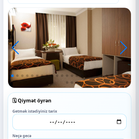
🗓️ Qiymət öyrən
Getmək istədiyiniz tarix
Neçə gecə